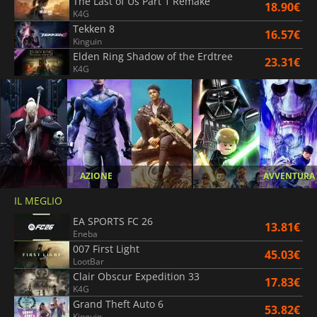
The Last of Us Part 1 Remake
18.90€
K4G
Tekken 8
16.57€
Kinguin
Elden Ring Shadow of the Erdtree
23.31€
K4G
AZIONE
AVVENTURA
IL MEGLIO
EA SPORTS FC 26
13.81€
Eneba
007 First Light
45.03€
LootBar
Clair Obscur Expedition 33
17.83€
K4G
Grand Theft Auto 6
53.82€
Kinguin