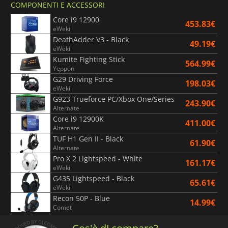
COMPONENTI E ACCESSORI
Core i9 12900
453.83€
eWeki
DeathAdder V3 - Black
49.19€
eWeki
Kumite Fighting Stick
564.99€
Yeppon
G29 Driving Force
198.03€
eWeki
G923 Trueforce PC/Xbox One/Series
243.90€
Alternate
Core i9 12900K
411.00€
Alternate
TUF H1 Gen II - Black
61.90€
Alternate
Pro X 2 Lightspeed - White
161.17€
eWeki
G435 Lightspeed - Black
65.61€
eWeki
Recon 50P - Blue
14.99€
Comet