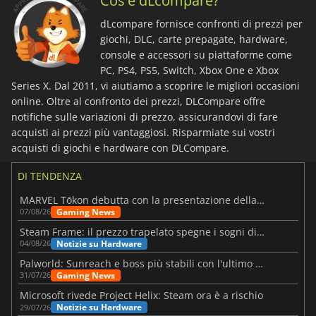
Cos'è dLcompare?
dLcompare fornisce confronti di prezzi per
giochi, DLC, carte prepagate, hardware,
console e accessori su piattaforme come
PC, PS4, PS5, Switch, Xbox One e Xbox
Series X. Dal 2011, vi aiutiamo a scoprire le migliori occasioni
online. Oltre al confronto dei prezzi, DLCompare offre
notifiche sulle variazioni di prezzo, assicurandovi di fare
acquisti ai prezzi più vantaggiosi. Risparmiate sui vostri
acquisti di giochi e hardware con DLCompare.
DI TENDENZA
MARVEL Tōkon debutta con la presentazione della roadmap per il primo anno
Gaming News
07/08/26
Steam Frame: il prezzo trapelato spegne i sogni di un VR economico
Notizie su Hardware
04/08/26
Palworld: Sunreach e boss più stabili con l'ultimo update
Gaming News
31/07/26
Microsoft rivede Project Helix: Steam ora è a rischio
Notizie su Hardware
29/07/26