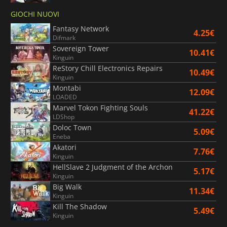
GIOCHI NUOVI
Fantasy Network
4.25€
Difmark
Sovereign Tower
10.41€
Kinguin
ReStory Chill Electronics Repairs
10.49€
Kinguin
Montabi
12.09€
LOADED
Marvel Tokon Fighting Souls
41.22€
LDShop
Doloc Town
5.09€
Eneba
Akatori
7.76€
Kinguin
HellSlave 2 Judgment of the Archon
5.17€
Kinguin
Big Walk
11.34€
Kinguin
Kill The Shadow
5.49€
Kinguin