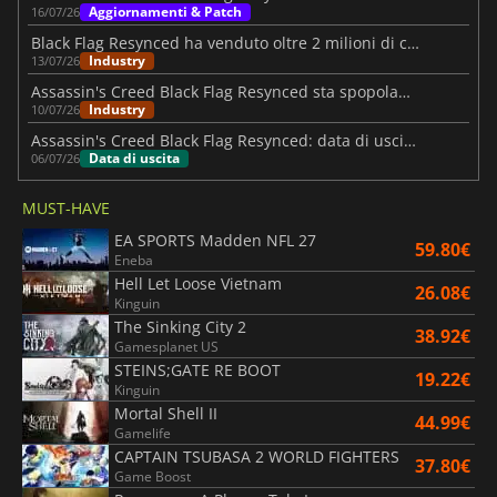
Aggiornamenti & Patch
16/07/26
Black Flag Resynced ha venduto oltre 2 milioni di copie al momento del lancio
Industry
13/07/26
Assassin's Creed Black Flag Resynced sta spopolando su Steam
Industry
10/07/26
Assassin's Creed Black Flag Resynced: data di uscita mondiale
Data di uscita
06/07/26
MUST-HAVE
EA SPORTS Madden NFL 27
59.80€
Eneba
Hell Let Loose Vietnam
26.08€
Kinguin
The Sinking City 2
38.92€
Gamesplanet US
STEINS;GATE RE BOOT
19.22€
Kinguin
Mortal Shell II
44.99€
Gamelife
CAPTAIN TSUBASA 2 WORLD FIGHTERS
37.80€
Game Boost