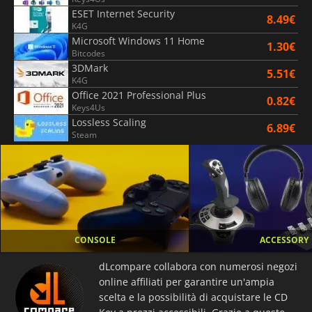
ESET Internet Security
8.49€
K4G
Microsoft Windows 11 Home
1.30€
Bitcodes
3DMark
5.51€
K4G
Office 2021 Professional Plus
0.82€
Keys4Us
Lossless Scaling
6.89€
Steam
M
O
N
IT
O
R
CONSOLE
ACCESSORY
S
dLcompare collabora con numerosi negozi
online affiliati per garantire un'ampia
scelta e la possibilità di acquistare le CD