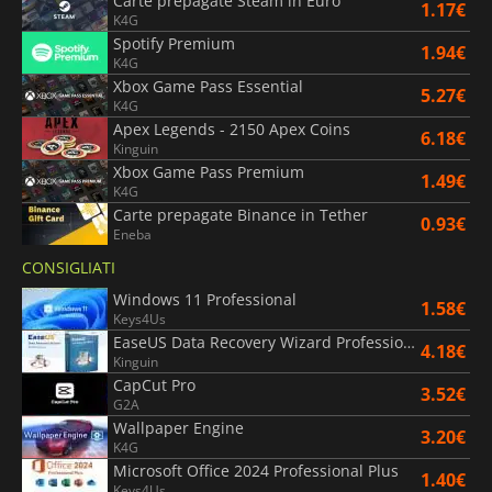
Carte prepagate Steam in Euro
1.17€
K4G
Spotify Premium
1.94€
K4G
Xbox Game Pass Essential
5.27€
K4G
Apex Legends - 2150 Apex Coins
6.18€
Kinguin
Xbox Game Pass Premium
1.49€
K4G
Carte prepagate Binance in Tether
0.93€
Eneba
CONSIGLIATI
Windows 11 Professional
1.58€
Keys4Us
EaseUS Data Recovery Wizard Professional
4.18€
Kinguin
CapCut Pro
3.52€
G2A
Wallpaper Engine
3.20€
K4G
Microsoft Office 2024 Professional Plus
1.40€
Keys4Us