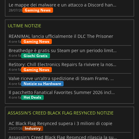
Le mappe dei malware e un attacco a Discord hanno colpito Meccha Chameleon
Gaming News
28/07/26
ULTIME NOTIZIE
REANIMAL lancia ufficialmente il DLC The Prisoner
Gaming News
4 ore fa
Breathedge è gratis su Steam per un periodo limitato
Giochi Gratis
4 ore fa
ReStory: Chill Electronics Repairs fa rivivere la nostalgia degli anni 2000
Gaming News
4 ore fa
Valve riceve un’altra spedizione di Steam Frame, ma la data di lancio rimane ancora sconosciuta
Notizie su Hardware
4 ore fa
Il pacchetto Fanatical Favorites Summer 2026 include 19 giochi diversi tra cui scegliere
Hot Deals
4 ore fa
ASSASSIN'S CREED BLACK FLAG RESYNCED NOTIZIE
AC Black Flag Resynced supera i 3 milioni di copie
Industry
23/07/26
Assassin's Creed Black Flag Resynced rilascia la sua prima patch importante