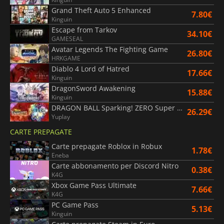
Grand Theft Auto 5 Enhanced
7.80€
Kinguin
Escape from Tarkov
34.10€
GAMESEAL
Avatar Legends The Fighting Game
26.80€
HRKGAME
Diablo 4 Lord of Hatred
17.66€
Kinguin
DragonSword Awakening
15.88€
Kinguin
DRAGON BALL Sparking! ZERO Super Limit Breaking NEO
26.29€
Yuplay
CARTE PREPAGATE
Carte prepagate Roblox in Robux
1.78€
Eneba
Carte abbonamento per Discord Nitro
0.38€
K4G
Xbox Game Pass Ultimate
7.66€
K4G
PC Game Pass
5.13€
Kinguin