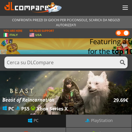
GIOCHI
CONFRONTA PREZZI DI GIOCHI PER PC/CONSOLE, SCARICA DA NEGOZI
AUTORIZZATI
YOU ARE HERE
WE ALSO SUPPORT
PREPAGATE
Dark
ITALY
USA
mode
Featuring a t
SOFTWARE
for the
top 1
REWARDS
HARDWARE
NOTIZIE
ACCEDI O REGISTRATI
Beast of Reincarnation
29.69€
PC
PS5
Xbox Series X
PC
PlayStation