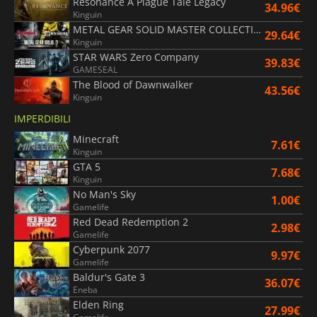
Resonance A Plague Tale Legacy
34.96€
Kinguin
METAL GEAR SOLID MASTER COLLECTION Vol.2
29.64€
Kinguin
STAR WARS Zero Company
39.83€
GAMESEAL
The Blood of Dawnwalker
43.56€
Kinguin
IMPERDIBILI
Minecraft
7.61€
Kinguin
GTA 5
7.68€
Kinguin
No Man's Sky
1.00€
Gamelife
Red Dead Redemption 2
2.98€
Gamelife
Cyberpunk 2077
9.97€
Gamelife
Baldur's Gate 3
36.07€
Eneba
Elden Ring
27.99€