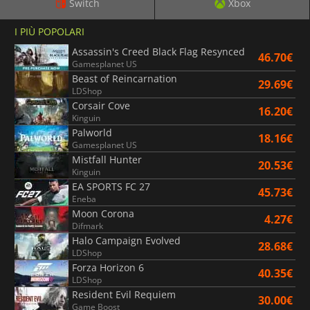
Switch
Xbox
I PIÙ POPOLARI
Assassin's Creed Black Flag Resynced
46.70€
Gamesplanet US
Beast of Reincarnation
29.69€
LDShop
Corsair Cove
16.20€
Kinguin
Palworld
18.16€
Gamesplanet US
Mistfall Hunter
20.53€
Kinguin
EA SPORTS FC 27
45.73€
Eneba
Moon Corona
4.27€
Difmark
Halo Campaign Evolved
28.68€
LDShop
Forza Horizon 6
40.35€
LDShop
Resident Evil Requiem
30.00€
Game Boost