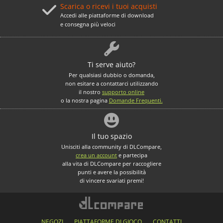
Scarica o ricevi i tuoi acquisti
Accedi alle piattaforme di download
e consegna più veloci
Ti serve aiuto?
Per qualsiasi dubbio o domanda,
non esitare a contattarci utilizzando
il nostro
supporto online
o la nostra pagina
Domande Frequenti.
Il tuo spazio
Unisciti alla community di DLCompare,
crea un account
e partecipa
alla vita di DLCompare per raccogliere
punti e avere la possibilità
di vincere svariati premi!
NEGOZI
PIATTAFORME DI GIOCO
CONTATTI