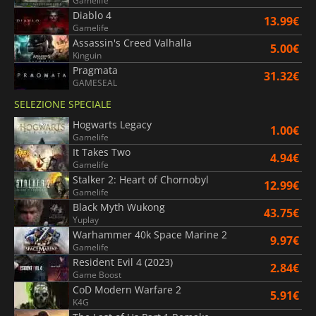
Gamelife
Diablo 4
13.99€
Gamelife
Assassin's Creed Valhalla
5.00€
Kinguin
Pragmata
31.32€
GAMESEAL
SELEZIONE SPECIALE
Hogwarts Legacy
1.00€
Gamelife
It Takes Two
4.94€
Gamelife
Stalker 2: Heart of Chornobyl
12.99€
Gamelife
Black Myth Wukong
43.75€
Yuplay
Warhammer 40k Space Marine 2
9.97€
Gamelife
Resident Evil 4 (2023)
2.84€
Game Boost
CoD Modern Warfare 2
5.91€
K4G