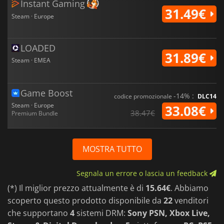
Instant Gaming
31.49€
Steam · Europe
LOADED
31.89€
Steam · EMEA
Game Boost
-14% :
codice promozionale
DLC14
Steam · Europe
33.08€
38.47€
Premium Bundle
MOSTRA TUTTO
Segnala un errore o lascia un feedback
(*) Il miglior prezzo attualmente è di
15.64€
. Abbiamo
scoperto questo prodotto disponibile da
22
venditori
che supportano
4
sistemi DRM:
Sony PSN, Xbox Live,