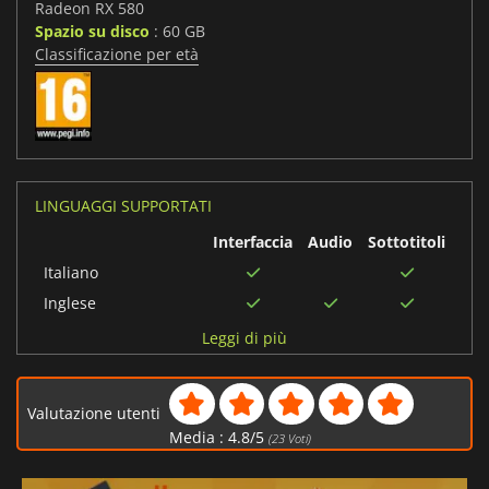
Radeon RX 580
Spazio su disco
: 60 GB
Classificazione per età
LINGUAGGI SUPPORTATI
Interfaccia
Audio
Sottotitoli
Italiano
Inglese
Francese
Leggi di più
Tedesco
Russo
Valutazione utenti
Cinese tradizionale
Media :
4.8
/
5
(
23
Voti)
Portoghese
brasiliano