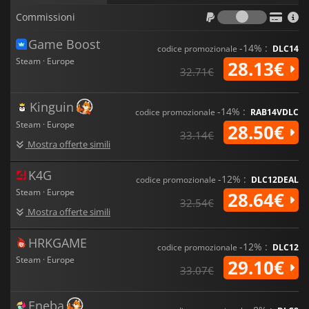
Commiss
Commissioni
Game Boost
-14% :
codice promozionale
DLC14
Steam · Europe
28.13€
32.71€
Kinguin
-14% :
codice promozionale
RAB14VDLC
Steam · Europe
28.50€
33.14€
Mostra offerte simili
K4G
-12% :
codice promozionale
DLC12DEAL
Steam · Europe
28.64€
32.54€
Mostra offerte simili
HRKGAME
-12% :
codice promozionale
DLC12
Steam · Europe
29.10€
33.07€
Eneba