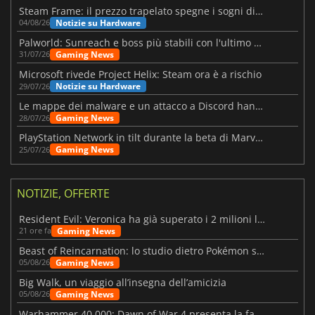
Steam Frame: il prezzo trapelato spegne i sogni di un VR economico
Notizie su Hardware
04/08/26
Palworld: Sunreach e boss più stabili con l'ultimo update
Gaming News
31/07/26
Microsoft rivede Project Helix: Steam ora è a rischio
Notizie su Hardware
29/07/26
Le mappe dei malware e un attacco a Discord hanno colpito Meccha Chameleon
Gaming News
28/07/26
PlayStation Network in tilt durante la beta di Marvel Tōkon
Gaming News
25/07/26
NOTIZIE, OFFERTE
Resident Evil: Veronica ha già superato i 2 milioni liste dei desideri
Gaming News
21 ore fa
Beast of Reincarnation: lo studio dietro Pokémon su una nuova strada
Gaming News
05/08/26
Big Walk, un viaggio all’insegna dell’amicizia
Gaming News
05/08/26
Warhammer 40.000: Dawn of War 4 presenta la fazione dei Necron