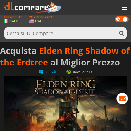
YOU ARE HERE
WE ALSO SUPPORT
Dark
GIOCHI
ITALY
USA
mode
PREPAGATE
SOFTWARE
Acquista
Elden Ring Shadow of
REWARDS
the Erdtree
al Miglior Prezzo
HARDWARE
PC
PS5
Xbox Series X
NOTIZIE
ACCEDI O REGISTRATI