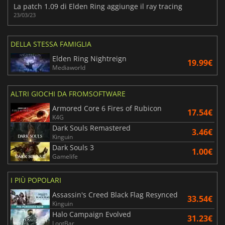
La patch 1.09 di Elden Ring aggiunge il ray tracing
23/03/23
DELLA STESSA FAMIGLIA
Elden Ring Nightreign
19.99€
Mediaworld
ALTRI GIOCHI DA FROMSOFTWARE
Armored Core 6 Fires of Rubicon
17.54€
K4G
Dark Souls Remastered
3.46€
Kinguin
Dark Souls 3
1.00€
Gamelife
I PIÙ POPOLARI
Assassin's Creed Black Flag Resynced
33.54€
Kinguin
Halo Campaign Evolved
31.23€
LootBar