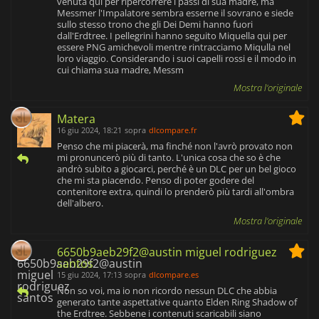
venuta qui per ripercorrere i passi di sua madre, ma
Messmer l'Impalatore sembra esserne il sovrano e siede
sullo stesso trono che gli Dei Demi hanno fuori
dall'Erdtree. I pellegrini hanno seguito Miquella qui per
essere PNG amichevoli mentre rintracciamo Miqulla nel
loro viaggio. Considerando i suoi capelli rossi e il modo in
cui chiama sua madre, Messm
Mostra l'originale
Matera
16 giu 2024, 18:21
sopra
dlcompare.fr
Penso che mi piacerà, ma finché non l'avrò provato non
mi pronuncerò più di tanto. L'unica cosa che so è che
andrò subito a giocarci, perché è un DLC per un bel gioco
che mi sta piacendo. Penso di poter godere del
contenitore extra, quindi lo prenderò più tardi all'ombra
dell'albero.
Mostra l'originale
6650b9aeb29f2@austin miguel rodriguez
santos
15 giu 2024, 17:13
sopra
dlcompare.es
Non so voi, ma io non ricordo nessun DLC che abbia
generato tante aspettative quanto Elden Ring Shadow of
the Erdtree. Sebbene i contenuti scaricabili siano