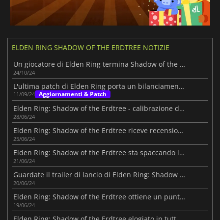
ELDEN RING SHADOW OF THE ERDTREE NOTIZIE
Un giocatore di Elden Ring termina Shadow of the Erdtree con 1 HP.
24/10/24
L'ultima patch di Elden Ring porta un bilanciamento e dei nerf al boss finale di Shadow of the Erdtree
Aggiornamenti & Patch
11/09/24
Elden Ring: Shadow of the Erdtree - calibrazione della difficoltà
28/06/24
Elden Ring: Shadow of the Erdtree riceve recensioni contrastanti su Steam
25/06/24
Elden Ring: Shadow of the Erdtree sta spaccando le classifiche su Steam
21/06/24
Guardate il trailer di lancio di Elden Ring: Shadow of the Erdtree prima della sua uscita
20/06/24
Elden Ring: Shadow of the Erdtree ottiene un punteggio incredibile su Metacritic
19/06/24
Elden Ring: Shadow of the Erdtree elogiato in tutte le recensioni