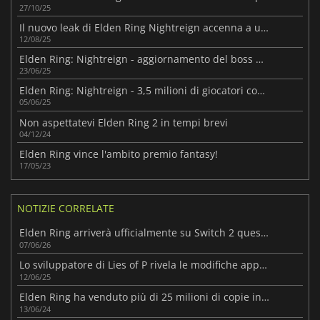
27/10/25
Il nuovo leak di Elden Ring Nightreign accenna a una modalità infinita classificata
12/08/25
Elden Ring: Nightreign - aggiornamento del boss porta tanti giocatori
23/06/25
Elden Ring: Nightreign - 3,5 milioni di giocatori con un grande reveal
05/06/25
Non aspettatevi Elden Ring 2 in tempi brevi
04/12/24
Elden Ring vince l'ambito premio fantasy!
17/05/23
NOTIZIE CORRELATE
Elden Ring arriverà ufficialmente su Switch 2 quest'estate
07/06/26
Lo sviluppatore di Lies of P rivela le modifiche apportate al DLC
12/06/25
Elden Ring ha venduto più di 25 milioni di copie in tutto il mondo
13/06/24