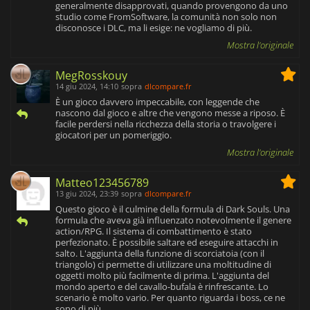
generalmente disapprovati, quando provengono da uno
studio come FromSoftware, la comunità non solo non
disconosce i DLC, ma li esige: ne vogliamo di più.
Mostra l'originale
MegRosskouy
14 giu 2024, 14:10
sopra
dlcompare.fr
È un gioco davvero impeccabile, con leggende che
nascono dal gioco e altre che vengono messe a riposo. È
facile perdersi nella ricchezza della storia o travolgere i
giocatori per un pomeriggio.
Mostra l'originale
Matteo123456789
13 giu 2024, 23:39
sopra
dlcompare.fr
Questo gioco è il culmine della formula di Dark Souls. Una
formula che aveva già influenzato notevolmente il genere
action/RPG. Il sistema di combattimento è stato
perfezionato. È possibile saltare ed eseguire attacchi in
salto. L'aggiunta della funzione di scorciatoia (con il
triangolo) ci permette di utilizzare una moltitudine di
oggetti molto più facilmente di prima. L'aggiunta del
mondo aperto e del cavallo-bufala è rinfrescante. Lo
scenario è molto vario. Per quanto riguarda i boss, ce ne
sono di più.