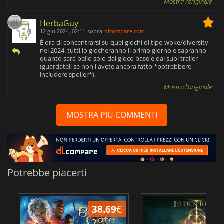
Mostra l'originale
HerbaGuy
12 giu 2024, 02:11
sopra
dlcompare.com
È ora di concentrarsi su quei giochi di tipo woke/diversity
nel 2024. tutti lo giocheranno il primo giorno e sapranno
quanto sarà bello solo dal gioco base e dai suoi trailer
(guardateli se non l'avete ancora fatto *potrebbero
includere spoiler*).
Mostra l'originale
MOSTRA PIÙ COMMENTI
Potrebbe piacerti
38.69
€
2