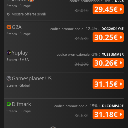
-8% :
codice promozionale
DLC8
Steam · Europe
29.45€
32.01€
Mostra offerte simili
G2A
-12.4% :
codice promozionale
DCG2AD1Y4E
Steam · Europe
30.25€
34.53€
Yuplay
-3% :
codice promozionale
YU3SUMMER
Steam · EMEA
30.26€
31.20€
Gamesplanet US
31.15€
Steam · Global
Difmark
-15% :
codice promozionale
DLCOMPARE
Steam · Europe
31.18€
36.68€