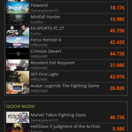
Palworld
18.17€
Gamesplanet US
Mistfall Hunter
15.98€
LootBar
EA SPORTS FC 27
45.75€
Eneba
Forza Horizon 6
42.42€
HRKGAME
Crimson Desert
44.73€
HRKGAME
Resident Evil Requiem
31.08€
HRKGAME
007 First Light
43.97€
HRKGAME
Avatar Legends The Fighting Game
26.82€
HRKGAME
GIOCHI NUOVI
Marvel Tokon Fighting Souls
46.73€
Gamesplanet US
HellSlave II Judgment of the Archon
5.58€
Kinguin