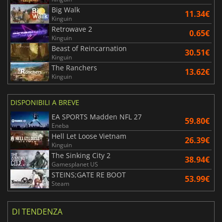
Big Walk
11.34€
Kinguin
Retrowave 2
0.65€
Kinguin
Beast of Reincarnation
30.51€
Kinguin
The Ranchers
13.62€
Kinguin
DISPONIBILI A BREVE
EA SPORTS Madden NFL 27
59.80€
Eneba
Hell Let Loose Vietnam
26.39€
Kinguin
The Sinking City 2
38.94€
Gamesplanet US
STEINS;GATE RE BOOT
53.99€
Steam
DI TENDENZA