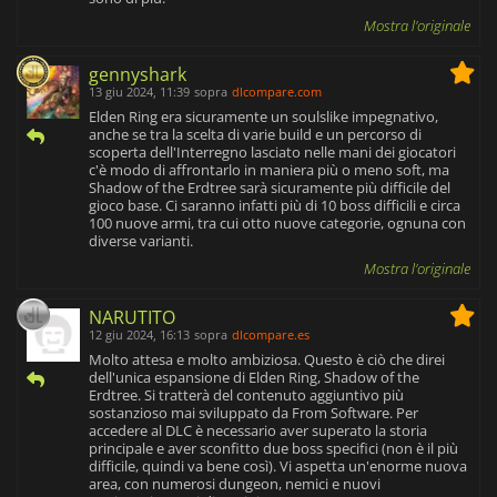
Mostra l'originale
gennyshark
13 giu 2024, 11:39
sopra
dlcompare.com
Elden Ring era sicuramente un soulslike impegnativo,
anche se tra la scelta di varie build e un percorso di
scoperta dell'Interregno lasciato nelle mani dei giocatori
c'è modo di affrontarlo in maniera più o meno soft, ma
Shadow of the Erdtree sarà sicuramente più difficile del
gioco base. Ci saranno infatti più di 10 boss difficili e circa
100 nuove armi, tra cui otto nuove categorie, ognuna con
diverse varianti.
Mostra l'originale
NARUTITO
12 giu 2024, 16:13
sopra
dlcompare.es
Molto attesa e molto ambiziosa. Questo è ciò che direi
dell'unica espansione di Elden Ring, Shadow of the
Erdtree. Si tratterà del contenuto aggiuntivo più
sostanzioso mai sviluppato da From Software. Per
accedere al DLC è necessario aver superato la storia
principale e aver sconfitto due boss specifici (non è il più
difficile, quindi va bene così). Vi aspetta un'enorme nuova
area, con numerosi dungeon, nemici e nuovi