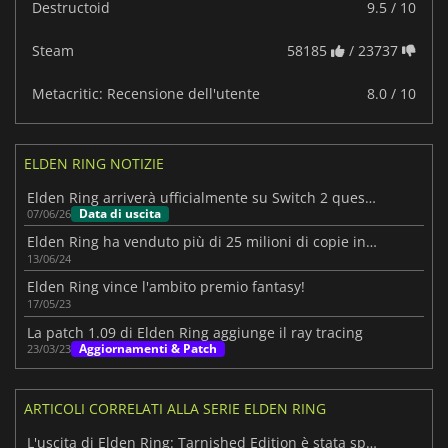
Destructoid
9.5 / 10
Steam
58185
/ 23737
Metacritic: Recensione dell'utente
8.0 / 10
ELDEN RING NOTIZIE
Elden Ring arriverà ufficialmente su Switch 2 quest'estate
Data di uscita
07/06/26
Elden Ring ha venduto più di 25 milioni di copie in tutto il mondo
13/06/24
Elden Ring vince l'ambito premio fantasy!
17/05/23
La patch 1.09 di Elden Ring aggiunge il ray tracing
Aggiornamenti & Patch
23/03/23
ARTICOLI CORRELATI ALLA SERIE ELDEN RING
L'uscita di Elden Ring: Tarnished Edition è stata spostata al 2026