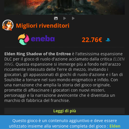
21.49
€
Migliori rivenditori
22.76
€
31.49
€
Elden Ring Shadow of the Erdtree
è l'attesissima espansione
DLC per il gioco di ruolo d'azione acclamato dalla critica
ELDEN
RING
. Questa espansione si immerge più a fondo nell'arazzo
riccamente intessuto delle Terre di mezzo, invitando i
giocatori, gli appassionati di giochi di ruolo d'azione e i fan di
Soulslike a tornare nel suo mondo enigmatico e infido. Con
una narrazione che amplia la storia del gioco originale,
promette di affascinare i giocatori con nuovi misteri,
personaggi e la narrazione avvincente che è diventata un
marchio di fabbrica del franchise.
Leggi di più
Il gameplay di
Elden Ring Shadow of the Erdtree
si basa sulle
solide fondamenta del suo predecessore, offrendo ai giocatori
Questo gioco è un contenuto aggiuntivo e deve essere
un'esperienza ancora più coinvolgente grazie a meccaniche
utilizzato insieme alla versione completa del gioco :
Elden
migliorate, nuove abilità, armi e magie. Sia i veterani che i