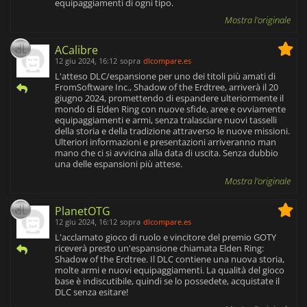
equipaggiamenti di ogni tipo.
Mostra l'originale
ACalibre
12 giu 2024, 16:12
sopra
dlcompare.es
L'atteso DLC/espansione per uno dei titoli più amati di
FromSoftware Inc., Shadow of the Erdtree, arriverà il 20
giugno 2024, promettendo di espandere ulteriormente il
mondo di Elden Ring con nuove sfide, aree e ovviamente
equipaggiamenti e armi, senza tralasciare nuovi tasselli
della storia e della tradizione attraverso le nuove missioni.
Ulteriori informazioni e presentazioni arriveranno man
mano che ci si avvicina alla data di uscita. Senza dubbio
una delle espansioni più attese.
Mostra l'originale
PlanetOTG
12 giu 2024, 16:12
sopra
dlcompare.es
L'acclamato gioco di ruolo e vincitore del premio GOTY
riceverà presto un'espansione chiamata Elden Ring:
Shadow of the Erdtree. Il DLC contiene una nuova storia,
molte armi e nuovi equipaggiamenti. La qualità del gioco
base è indiscutibile, quindi se lo possedete, acquistate il
DLC senza esitare!