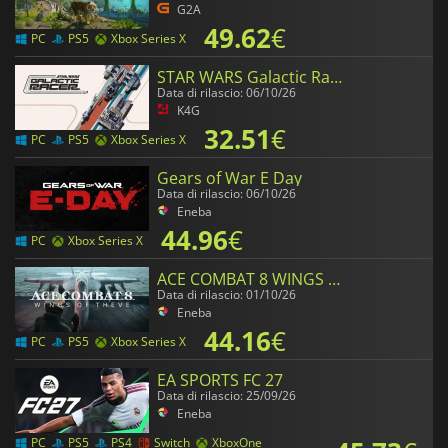
G2A
49.62
€
PC
PS5
Xbox Series X
STAR WARS Galactic Racer
Data di rilascio: 06/10/26
K4G
32.51
€
PC
PS5
Xbox Series X
Gears of War E Day
Data di rilascio: 06/10/26
Eneba
44.96
€
PC
Xbox Series X
ACE COMBAT 8 WINGS OF THEVE
Data di rilascio: 01/10/26
Eneba
44.16
€
PC
PS5
Xbox Series X
EA SPORTS FC 27
Data di rilascio: 25/09/26
Eneba
PC
PS5
PS4
Switch
XboxOne