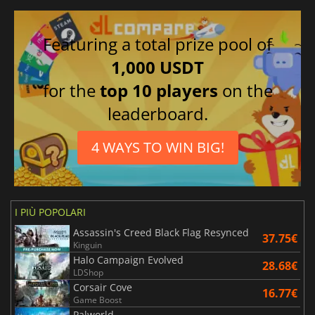
Featuring a total prize pool of
1,000 USDT
for the
top 10 players
on the
leaderboard.
4 WAYS TO WIN BIG!
I PIÙ POPOLARI
Assassin's Creed Black Flag Resynced
37.75€
Kinguin
Halo Campaign Evolved
28.68€
LDShop
Corsair Cove
16.77€
Game Boost
Palworld