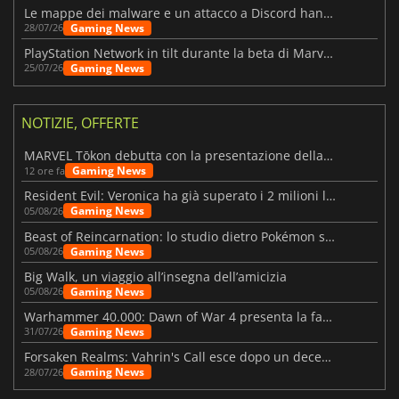
Le mappe dei malware e un attacco a Discord hanno colpito Meccha Chameleon
Gaming News
28/07/26
PlayStation Network in tilt durante la beta di Marvel Tōkon
Gaming News
25/07/26
NOTIZIE, OFFERTE
MARVEL Tōkon debutta con la presentazione della roadmap per il primo anno
Gaming News
12 ore fa
Resident Evil: Veronica ha già superato i 2 milioni liste dei desideri
Gaming News
05/08/26
Beast of Reincarnation: lo studio dietro Pokémon su una nuova strada
Gaming News
05/08/26
Big Walk, un viaggio all’insegna dell’amicizia
Gaming News
05/08/26
Warhammer 40.000: Dawn of War 4 presenta la fazione dei Necron
Gaming News
31/07/26
Forsaken Realms: Vahrin's Call esce dopo un decennio di sviluppo
Gaming News
28/07/26