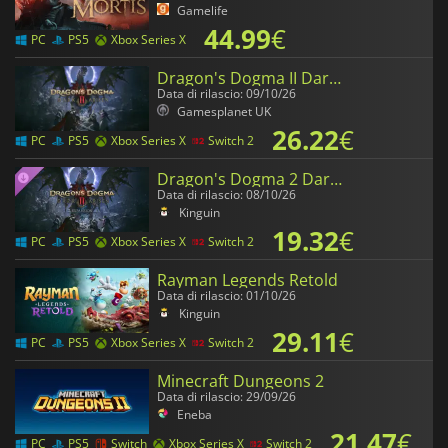
Gamelife
44.99
€
PC
PS5
Xbox Series X
Dragon's Dogma II Dark Arisen
Data di rilascio: 09/10/26
Gamesplanet UK
26.22
€
PC
PS5
Xbox Series X
Switch 2
Dragon's Dogma 2 Dark Arisen Expansion
Data di rilascio: 08/10/26
Kinguin
19.32
€
PC
PS5
Xbox Series X
Switch 2
Rayman Legends Retold
Data di rilascio: 01/10/26
Kinguin
29.11
€
PC
PS5
Xbox Series X
Switch 2
Minecraft Dungeons 2
Data di rilascio: 29/09/26
Eneba
21.47
€
PC
PS5
Switch
Xbox Series X
Switch 2