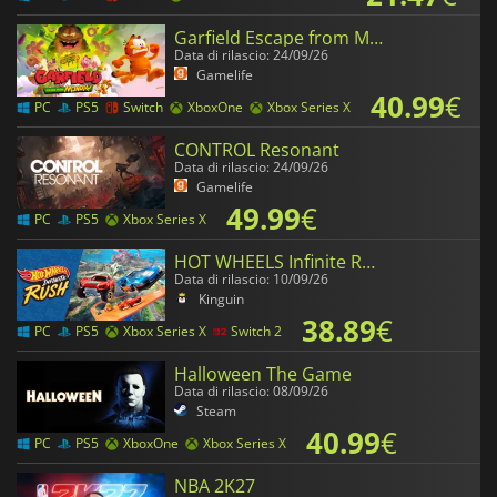
Garfield Escape from Monday
Data di rilascio: 24/09/26
Gamelife
40.99
€
PC
PS5
Switch
XboxOne
Xbox Series X
CONTROL Resonant
Data di rilascio: 24/09/26
Gamelife
49.99
€
PC
PS5
Xbox Series X
HOT WHEELS Infinite Rush
Data di rilascio: 10/09/26
Kinguin
38.89
€
PC
PS5
Xbox Series X
Switch 2
Halloween The Game
Data di rilascio: 08/09/26
Steam
40.99
€
PC
PS5
XboxOne
Xbox Series X
NBA 2K27