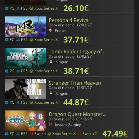
26.10
€
PC
PS5
Xbox Series X
Persona 4 Revival
Data di rilascio: 17/02/27
Eneba
37.71
€
PC
PS5
Xbox Series X
Tomb Raider Legacy of Atlantis
Data di rilascio: 12/02/27
Kinguin
38.71
€
PC
PS5
Xbox Series X
Stranger Than Heaven
Data di rilascio: 14/01/27
Kinguin
44.87
€
PC
PS5
Xbox Series X
Dragon Quest Monsters The Withered World
Data di rilascio: 03/12/26
Instant Gaming
47.49
€
PC
PS5
Switch
Xbox Series X
Switch 2