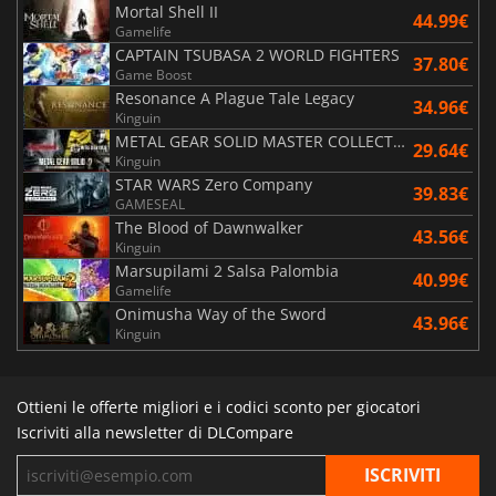
Mortal Shell II
44.99€
Gamelife
CAPTAIN TSUBASA 2 WORLD FIGHTERS
37.80€
Game Boost
Resonance A Plague Tale Legacy
34.96€
Kinguin
METAL GEAR SOLID MASTER COLLECTION Vol.2
29.64€
Kinguin
STAR WARS Zero Company
39.83€
GAMESEAL
The Blood of Dawnwalker
43.56€
Kinguin
Marsupilami 2 Salsa Palombia
40.99€
Gamelife
Onimusha Way of the Sword
43.96€
Kinguin
Ottieni le offerte migliori e i codici sconto per giocatori
Iscriviti alla newsletter di DLCompare