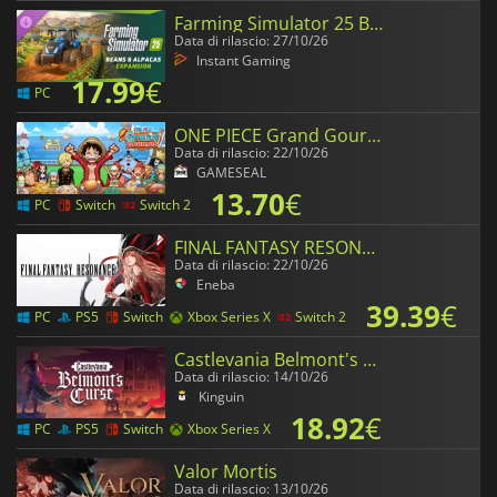
Farming Simulator 25 Beans & Alpacas Expansion
Data di rilascio: 27/10/26
Instant Gaming
17.99
€
PC
ONE PIECE Grand Gourmet
Data di rilascio: 22/10/26
GAMESEAL
13.70
€
PC
Switch
Switch 2
FINAL FANTASY RESONANCE
Data di rilascio: 22/10/26
Eneba
39.39
€
PC
PS5
Switch
Xbox Series X
Switch 2
Castlevania Belmont's Curse
Data di rilascio: 14/10/26
Kinguin
18.92
€
PC
PS5
Switch
Xbox Series X
Valor Mortis
Data di rilascio: 13/10/26