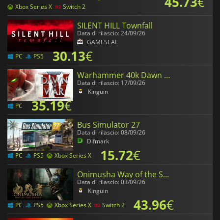
45.73
€
Xbox Series X
Switch 2
SILENT HILL Townfall
Data di rilascio: 24/09/26
GAMESEAL
30.13
€
PC
PS5
Warhammer 40k Dawn of War 4
Data di rilascio: 17/09/26
Kinguin
35.19
€
PC
Bus Simulator 27
Data di rilascio: 08/09/26
Difmark
15.72
€
PC
PS5
Xbox Series X
Onimusha Way of the Sword
Data di rilascio: 03/09/26
Kinguin
43.96
€
PC
PS5
Xbox Series X
Switch 2