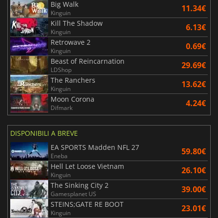
Big Walk
11.34€
Kinguin
Kill The Shadow
6.13€
Kinguin
Retrowave 2
0.69€
Kinguin
Beast of Reincarnation
29.69€
LDShop
The Ranchers
13.62€
Kinguin
Moon Corona
4.24€
Difmark
DISPONIBILI A BREVE
EA SPORTS Madden NFL 27
59.80€
Eneba
Hell Let Loose Vietnam
26.10€
Kinguin
The Sinking City 2
39.00€
Gamesplanet US
STEINS;GATE RE BOOT
23.01€
Kinguin