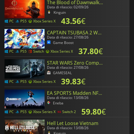
The Blood of Dawnwalker
Data di rilascio: 02/09/26
Kinguin
43.56
€
PC
PS5
Xbox Series X
CAPTAIN TSUBASA 2 WORLD FIGHTERS
Data di rilascio: 27/08/26
Game Boost
37.80
€
PC
PS5
Switch
Xbox Series X
STAR WARS Zero Company
Data di rilascio: 27/08/26
GAMESEAL
39.83
€
PC
PS5
Xbox Series X
EA SPORTS Madden NFL 27
Data di rilascio: 13/08/26
Eneba
59.80
€
PC
PS5
Xbox Series X
Switch 2
Hell Let Loose Vietnam
Data di rilascio: 13/08/26
Kinguin