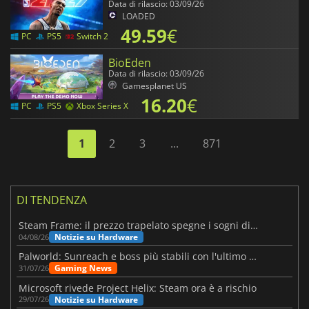
Data di rilascio: 03/09/26
LOADED
49.59
€
PC
PS5
Switch 2
BioEden
Data di rilascio: 03/09/26
Gamesplanet US
16.20
€
PC
PS5
Xbox Series X
1
2
3
...
871
DI TENDENZA
Steam Frame: il prezzo trapelato spegne i sogni di un VR economico
Notizie su Hardware
04/08/26
Palworld: Sunreach e boss più stabili con l'ultimo update
Gaming News
31/07/26
Microsoft rivede Project Helix: Steam ora è a rischio
Notizie su Hardware
29/07/26