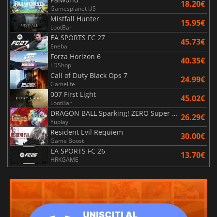
18.20€
Gamesplanet US
Mistfall Hunter
15.95€
LootBar
EA SPORTS FC 27
45.73€
Eneba
Forza Horizon 6
40.35€
LDShop
Call of Duty Black Ops 7
24.99€
Gamelife
007 First Light
45.02€
LootBar
DRAGON BALL Sparking! ZERO Super Limit Breaking NEO
26.29€
Yuplay
Resident Evil Requiem
30.00€
Game Boost
EA SPORTS FC 26
13.70€
HRKGAME