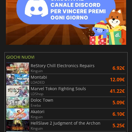
GIOCHI NUOVI
ReStory Chill Electronics Repairs
6.92€
Kinguin
Montabi
12.09€
LOADED
Marvel Tokon Fighting Souls
41.22€
LDShop
Doloc Town
5.09€
Eneba
Akatori
6.10€
Kinguin
HellSlave 2 Judgment of the Archon
5.25€
Kinguin