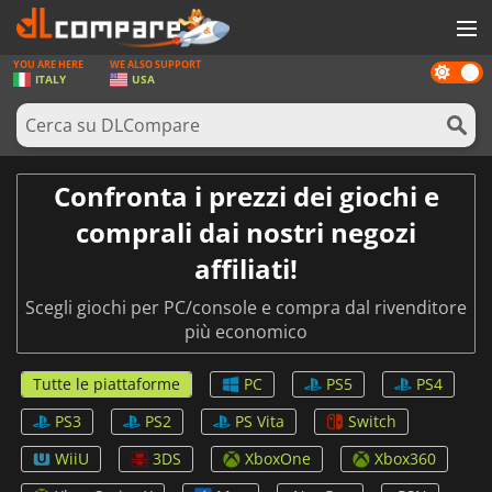
YOU ARE HERE
WE ALSO SUPPORT
Dark
GIOCHI
ITALY
USA
mode
PREPAGATE
SOFTWARE
Confronta i prezzi dei giochi e
REWARDS
comprali dai nostri negozi
HARDWARE
affiliati!
NOTIZIE
Scegli giochi per PC/console e compra dal rivenditore
più economico
ACCEDI O REGISTRATI
Tutte le piattaforme
PC
PS5
PS4
PS3
PS2
PS Vita
Switch
WiiU
3DS
XboxOne
Xbox360