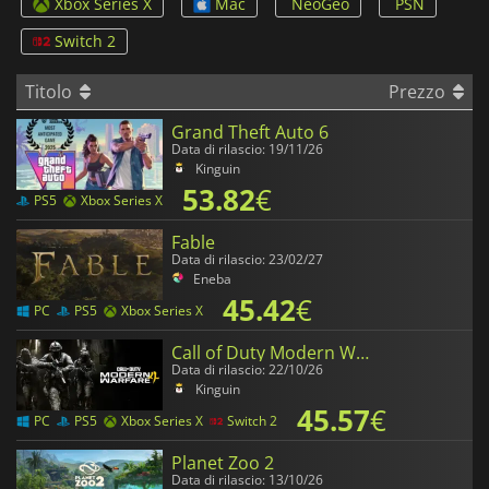
Xbox Series X
Mac
NeoGeo
PSN
Switch 2
Titolo
Prezzo
Grand Theft Auto 6
Data di rilascio: 19/11/26
Kinguin
53.82
€
PS5
Xbox Series X
Fable
Data di rilascio: 23/02/27
Eneba
45.42
€
PC
PS5
Xbox Series X
Call of Duty Modern Warfare 4
Data di rilascio: 22/10/26
Kinguin
45.57
€
PC
PS5
Xbox Series X
Switch 2
Planet Zoo 2
Data di rilascio: 13/10/26