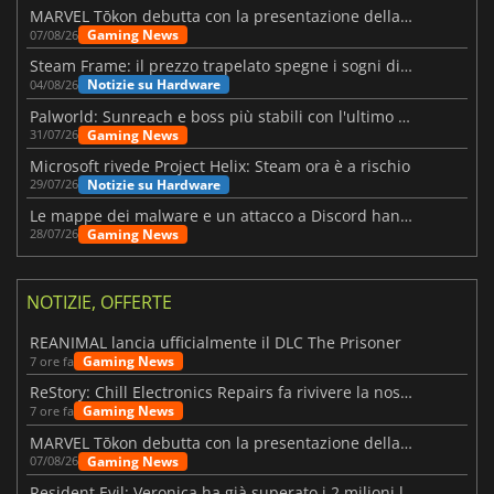
MARVEL Tōkon debutta con la presentazione della roadmap per il primo anno
Gaming News
07/08/26
Steam Frame: il prezzo trapelato spegne i sogni di un VR economico
Notizie su Hardware
04/08/26
Palworld: Sunreach e boss più stabili con l'ultimo update
Gaming News
31/07/26
Microsoft rivede Project Helix: Steam ora è a rischio
Notizie su Hardware
29/07/26
Le mappe dei malware e un attacco a Discord hanno colpito Meccha Chameleon
Gaming News
28/07/26
NOTIZIE, OFFERTE
REANIMAL lancia ufficialmente il DLC The Prisoner
Gaming News
7 ore fa
ReStory: Chill Electronics Repairs fa rivivere la nostalgia degli anni 2000
Gaming News
7 ore fa
MARVEL Tōkon debutta con la presentazione della roadmap per il primo anno
Gaming News
07/08/26
Resident Evil: Veronica ha già superato i 2 milioni liste dei desideri