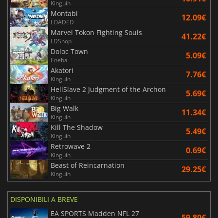
Kinguin
Montabi
12.09€
LOADED
Marvel Tokon Fighting Souls
41.22€
LDShop
Doloc Town
5.09€
Eneba
Akatori
7.76€
Kinguin
HellSlave 2 Judgment of the Archon
5.69€
Kinguin
Big Walk
11.34€
Kinguin
Kill The Shadow
5.49€
Kinguin
Retrowave 2
0.69€
Kinguin
Beast of Reincarnation
29.25€
Kinguin
DISPONIBILI A BREVE
EA SPORTS Madden NFL 27
59.80€