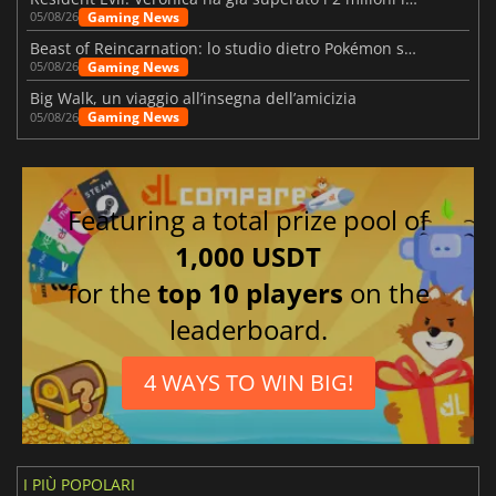
Gaming News
05/08/26
Beast of Reincarnation: lo studio dietro Pokémon su una nuova strada
Gaming News
05/08/26
Big Walk, un viaggio all’insegna dell’amicizia
Gaming News
05/08/26
Featuring a total prize pool of
1,000 USDT
for the
top 10 players
on the
leaderboard.
4 WAYS TO WIN BIG!
I PIÙ POPOLARI