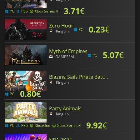
3.71
€
PC
PS5
Xbox Series X
Zero Hour
0.23
€
PC
Kinguin
Myth of Empires
5.07
€
PC
GAMESEAL
Blazing Sails Pirate Battle Royale
Kinguin
0.80
€
PC
Party Animals
Kinguin
9.92
€
PC
PS5
XboxOne
Xbox Series X
NBA 2K24