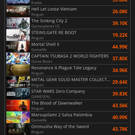
Eneba
Hell Let Loose Vietnam
26.08€
Kinguin
The Sinking City 2
39.10€
Gamesplanet US
STEINS;GATE RE BOOT
19.22€
Kinguin
Mortal Shell II
44.99€
Gamelife
CAPTAIN TSUBASA 2 WORLD FIGHTERS
37.80€
Game Boost
Resonance A Plague Tale Legacy
34.96€
Kinguin
METAL GEAR SOLID MASTER COLLECTION Vol.2
29.64€
Kinguin
STAR WARS Zero Company
39.83€
GAMESEAL
The Blood of Dawnwalker
43.56€
Kinguin
Marsupilami 2 Salsa Palombia
40.99€
Gamelife
Onimusha Way of the Sword
43.78€
Kinguin