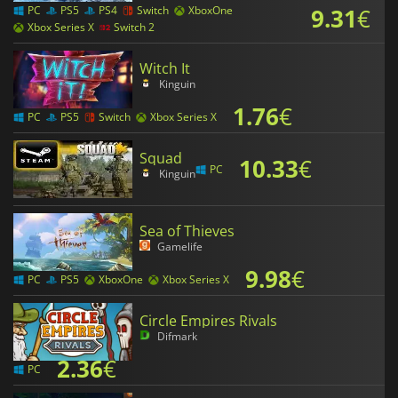
9.31
€
PC
PS5
PS4
Switch
XboxOne
Xbox Series X
Switch 2
Witch It
Kinguin
1.76
€
PC
PS5
Switch
Xbox Series X
Squad
10.33
€
PC
Kinguin
Sea of Thieves
Gamelife
9.98
€
PC
PS5
XboxOne
Xbox Series X
Circle Empires Rivals
Difmark
2.36
€
PC