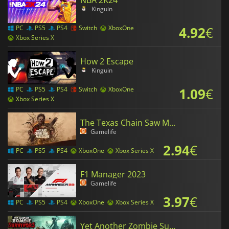
Kinguin
4.92
€
PC
PS5
PS4
Switch
XboxOne
Xbox Series X
How 2 Escape
Kinguin
1.09
€
PC
PS5
PS4
Switch
XboxOne
Xbox Series X
The Texas Chain Saw Massacre
Gamelife
2.94
€
PC
PS5
PS4
XboxOne
Xbox Series X
F1 Manager 2023
Gamelife
3.97
€
PC
PS5
PS4
XboxOne
Xbox Series X
Yet Another Zombie Survivors