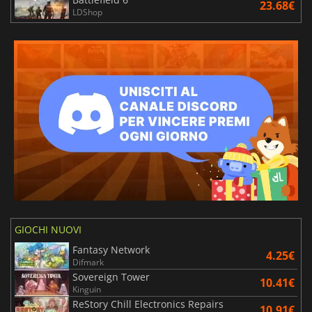
23.68€
LDShop
GIOCHI NUOVI
Fantasy Network
4.25€
Difmark
Sovereign Tower
10.41€
Kinguin
ReStory Chill Electronics Repairs
10.91€