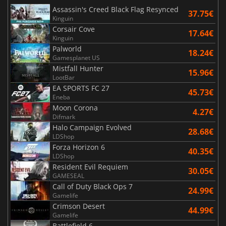
Assassin's Creed Black Flag Resynced
37.75€
Kinguin
Corsair Cove
17.64€
Kinguin
Palworld
18.24€
Gamesplanet US
Mistfall Hunter
15.96€
LootBar
EA SPORTS FC 27
45.73€
Eneba
Moon Corona
4.27€
Difmark
Halo Campaign Evolved
28.68€
LDShop
Forza Horizon 6
40.35€
LDShop
Resident Evil Requiem
30.05€
GAMESEAL
Call of Duty Black Ops 7
24.99€
Gamelife
Crimson Desert
44.99€
Gamelife
Battlefield 6