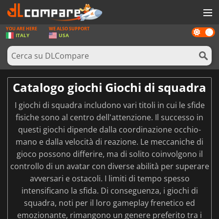
YOU ARE HERE
WE ALSO SUPPORT
Dark
GIOCHI
ITALY
USA
mode
PREPAGATE
SOFTWARE
Catalogo giochi Giochi di squadra
REWARDS
I giochi di squadra includono vari titoli in cui le sfide
HARDWARE
fisiche sono al centro dell'attenzione. Il successo in
questi giochi dipende dalla coordinazione occhio-
NOTIZIE
mano e dalla velocità di reazione. Le meccaniche di
ACCEDI O REGISTRATI
gioco possono differire, ma di solito coinvolgono il
controllo di un avatar con diverse abilità per superare
avversari e ostacoli. I limiti di tempo spesso
intensificano la sfida. Di conseguenza, i giochi di
squadra, noti per il loro gameplay frenetico ed
emozionante, rimangono un genere preferito tra i