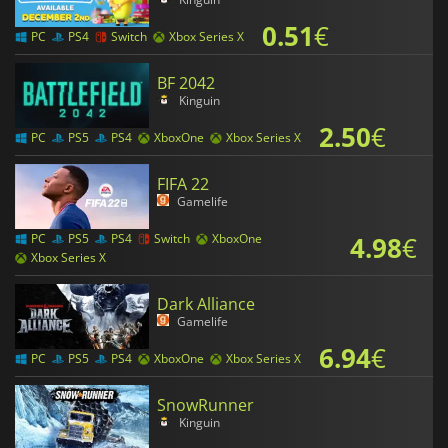
0.51
€
PC
PS4
Switch
Xbox Series X
BF 2042
Kinguin
2.50
€
PC
PS5
PS4
XboxOne
Xbox Series X
FIFA 22
Gamelife
4.98
€
PC
PS5
PS4
Switch
XboxOne
Xbox Series X
Dark Alliance
Gamelife
6.94
€
PC
PS5
PS4
XboxOne
Xbox Series X
SnowRunner
Kinguin