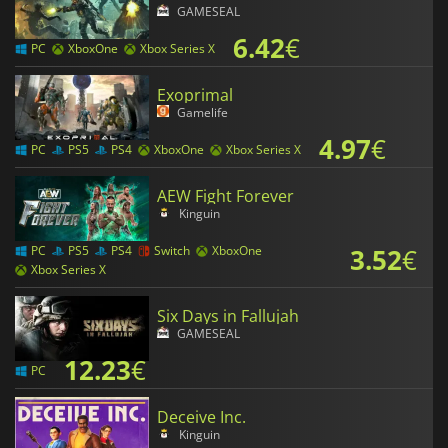
GAMESEAL
6.42
€
PC
XboxOne
Xbox Series X
Exoprimal
Gamelife
4.97
€
PC
PS5
PS4
XboxOne
Xbox Series X
AEW Fight Forever
Kinguin
3.52
€
PC
PS5
PS4
Switch
XboxOne
Xbox Series X
Six Days in Fallujah
GAMESEAL
12.23
€
PC
Deceive Inc.
Kinguin