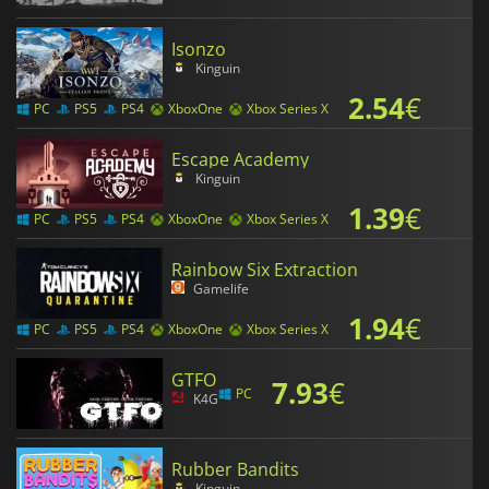
Isonzo
Kinguin
2.54
€
PC
PS5
PS4
XboxOne
Xbox Series X
Escape Academy
Kinguin
1.39
€
PC
PS5
PS4
XboxOne
Xbox Series X
Rainbow Six Extraction
Gamelife
1.94
€
PC
PS5
PS4
XboxOne
Xbox Series X
GTFO
7.93
€
PC
K4G
Rubber Bandits
Kinguin