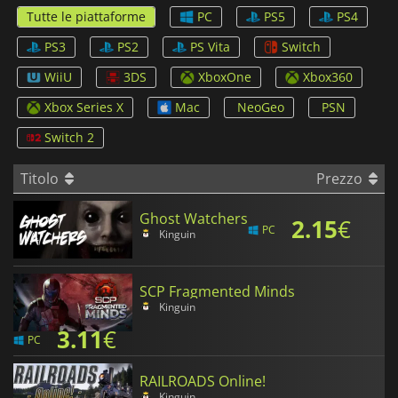
Tutte le piattaforme
PC
PS5
PS4
PS3
PS2
PS Vita
Switch
WiiU
3DS
XboxOne
Xbox360
Xbox Series X
Mac
NeoGeo
PSN
Switch 2
Titolo
Prezzo
Ghost Watchers
2.15
€
PC
Kinguin
SCP Fragmented Minds
Kinguin
3.11
€
PC
RAILROADS Online!
Kinguin