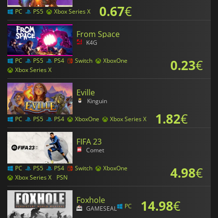
0.67
€
PC
PS5
Xbox Series X
From Space
K4G
0.23
€
PC
PS5
PS4
Switch
XboxOne
Xbox Series X
Eville
Kinguin
1.82
€
PC
PS5
PS4
XboxOne
Xbox Series X
FIFA 23
Comet
4.98
€
PC
PS5
PS4
Switch
XboxOne
Xbox Series X
PSN
Foxhole
14.98
€
PC
GAMESEAL