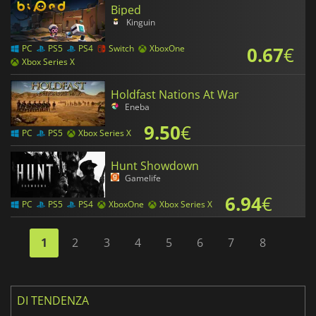
Biped
Kinguin
0.67
€
PC
PS5
PS4
Switch
XboxOne
Xbox Series X
Holdfast Nations At War
Eneba
9.50
€
PC
PS5
Xbox Series X
Hunt Showdown
Gamelife
6.94
€
PC
PS5
PS4
XboxOne
Xbox Series X
1
2
3
4
5
6
7
8
DI TENDENZA