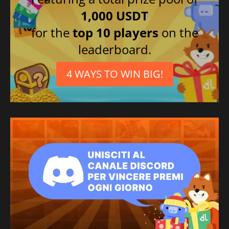
1,000 USDT
for the
top 10 players
on the
leaderboard.
4 WAYS TO WIN BIG!