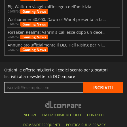
Big Walk, un viaggio all’insegna dell’amicizia
Gaming News
05/08/26
Warhammer 40.000: Dawn of War 4 presenta la fazione dei Necron
Gaming News
31/07/26
Forsaken Realms: Vahrin's Call esce dopo un decennio di sviluppo
Gaming News
28/07/26
Annunciato ufficialmente il DLC Hell Rising per Nioh 3
Gaming News
28/07/26
Ottieni le offerte migliori e i codici sconto per giocatori
Iscriviti alla newsletter di DLCompare
NEGOZI
PIATTAFORME DI GIOCO
CONTATTI
DOMANDE FREQUENTI
POLITICA SULLA PRIVACY