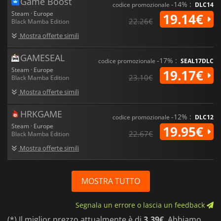
Game Boost
-14% :
codice promozionale
DLC14
Steam · Europe
19.14€
22.26€
Black Mamba Edition
Mostra offerte simili
GAMESEAL
-17% :
codice promozionale
SEAL17DLC
Steam · Europe
19.17€
23.10€
Black Mamba Edition
Mostra offerte simili
HRKGAME
-12% :
codice promozionale
DLC12
Steam · Europe
19.95€
22.67€
Black Mamba Edition
Mostra offerte simili
MOSTRA TUTTO
Segnala un errore o lascia un feedback
(*) Il miglior prezzo attualmente è di
3.39€
. Abbiamo