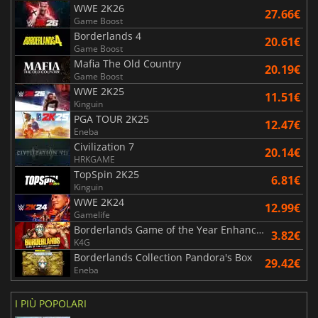
WWE 2K26
27.66€
Game Boost
Borderlands 4
20.61€
Game Boost
Mafia The Old Country
20.19€
Game Boost
WWE 2K25
11.51€
Kinguin
PGA TOUR 2K25
12.47€
Eneba
Civilization 7
20.14€
HRKGAME
TopSpin 2K25
6.81€
Kinguin
WWE 2K24
12.99€
Gamelife
Borderlands Game of the Year Enhanced
3.82€
K4G
Borderlands Collection Pandora's Box
29.42€
Eneba
I PIÙ POPOLARI