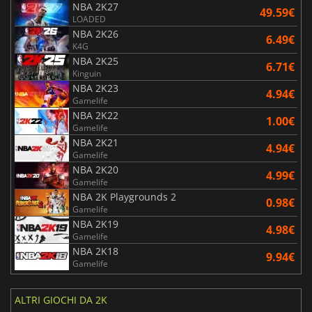
NBA 2K27
49.59€
LOADED
NBA 2K26
6.49€
K4G
NBA 2K25
6.71€
Kinguin
NBA 2K23
4.94€
Gamelife
NBA 2K22
1.00€
Gamelife
NBA 2K21
4.94€
Gamelife
NBA 2K20
4.99€
Gamelife
NBA 2K Playgrounds 2
0.98€
Gamelife
NBA 2K19
4.98€
Gamelife
NBA 2K18
9.94€
Gamelife
ALTRI GIOCHI DA 2K