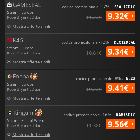
GAMESEAL
-17% :
codice promozionale
SEAL17DLC
Steam · Europe
9.32€
11.23€
Kobe Bryant Edition
Mostra offerte simili
K4G
-12% :
codice promozionale
DLC12DEAL
Steam · Europe
9.34€
10.61€
Kobe Bryant Edition
Mostra offerte simili
Eneba
-8% :
codice promozionale
DLC8
Steam · Europe
9.41€
10.23€
Kobe Bryant Edition
Mostra offerte simili
Kinguin
-16% :
codice promozionale
RAB18DLC
Steam · Rest of World
9.56€
11.38€
Kobe Bryant Edition
Mostra offerte simili