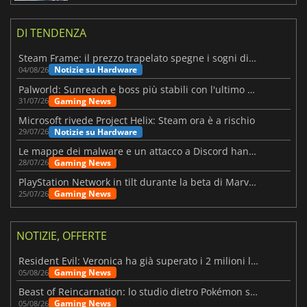
DI TENDENZA
Steam Frame: il prezzo trapelato spegne i sogni di un VR economico
Notizie su Hardware
04/08/26
Palworld: Sunreach e boss più stabili con l'ultimo update
Gaming News
31/07/26
Microsoft rivede Project Helix: Steam ora è a rischio
Notizie su Hardware
29/07/26
Le mappe dei malware e un attacco a Discord hanno colpito Meccha Chameleon
Gaming News
28/07/26
PlayStation Network in tilt durante la beta di Marvel Tōkon
Gaming News
25/07/26
NOTIZIE, OFFERTE
Resident Evil: Veronica ha già superato i 2 milioni liste dei desideri
Gaming News
05/08/26
Beast of Reincarnation: lo studio dietro Pokémon su una nuova strada
Gaming News
05/08/26