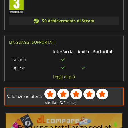
50 Achievements di Steam
LINGUAGGI SUPPORTATI
Interfaccia
Audio
Sottotitoli
Italiano
Inglese
Francese
Leggi di più
Spagnolo
Tedesco
Valutazione utenti
Giapponese
Media :
5
/
5
(
3
Voti)
Cinese semplificato
Coreano
Cinese tradizionale
Featuring a total prize pool of