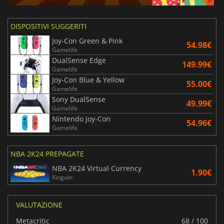
DISPOSITIVI SUGGERITI
Joy-Con Green & Pink
54.98€
Gamelife
DualSense Edge
149.99€
Gamelife
Joy-Con Blue & Yellow
55.00€
Gamelife
Sony DualSense
49.99€
Gamelife
Nintendo Joy-Con
54.96€
Gamelife
NBA 2K24 PREPAGATE
NBA 2K24 Virtual Currency
1.90€
Kinguin
VALUTAZIONE
Metacritic
68 / 100