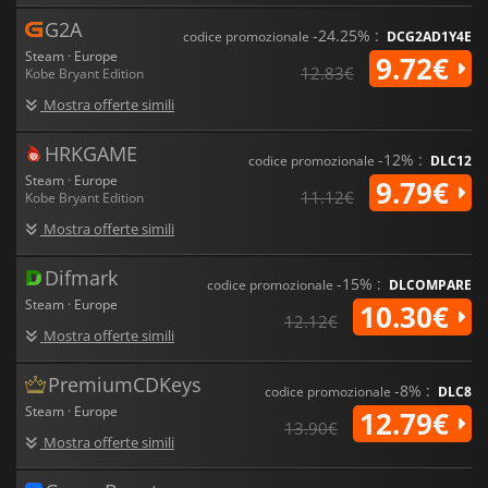
G2A
-24.25% :
codice promozionale
DCG2AD1Y4E
Steam · Europe
9.72€
12.83€
Kobe Bryant Edition
Mostra offerte simili
HRKGAME
-12% :
codice promozionale
DLC12
Steam · Europe
9.79€
11.12€
Kobe Bryant Edition
Mostra offerte simili
Difmark
-15% :
codice promozionale
DLCOMPARE
Steam · Europe
10.30€
12.12€
Mostra offerte simili
PremiumCDKeys
-8% :
codice promozionale
DLC8
Steam · Europe
12.79€
13.90€
Mostra offerte simili