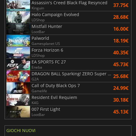
Assassin's Creed Black Flag Resynced
37.75€
Kinguin
Halo Campaign Evolved
28.68€
LDShop
Mistfall Hunter
16.00€
LootBar
Palworld
18.19€
Gamesplanet US
Forza Horizon 6
40.35€
LDShop
EA SPORTS FC 27
45.73€
Eneba
DRAGON BALL Sparking! ZERO Super Limit Breaking NEO
25.68€
G2A
Call of Duty Black Ops 7
24.99€
Gamelife
Resident Evil Requiem
30.18€
K4G
007 First Light
45.13€
LootBar
GIOCHI NUOVI