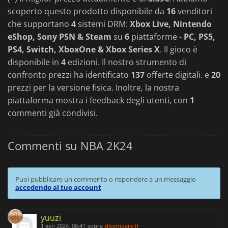
scoperto questo prodotto disponibile da
16
venditori
che supportano
4
sistemi DRM:
Xbox Live, Nintendo
eShop, Sony PSN & Steam
su
6
piattaforme -
PC, PS5,
PS4, Switch, XboxOne & Xbox Series X
. Il gioco è
disponibile in
4
edizioni. Il nostro strumento di
confronto prezzi ha identificato
137
offerte digitali. e
20
prezzi per la versione fisica. Inoltre, la nostra
piattaforma mostra i feedback degli utenti, con
1
commenti già condivisi.
Commenti su NBA 2K24
Puoi pubblicare un commento o rispondere a un messaggio
accedendo al tuo account
yuuzi
1 gen 2024, 06:41
sopra
dlcompare.fr