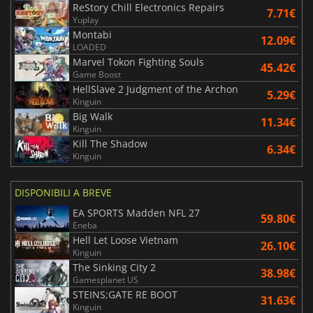
ReStory Chill Electronics Repairs
7.71€
Yuplay
Montabi
12.09€
LOADED
Marvel Tokon Fighting Souls
45.42€
Game Boost
HellSlave 2 Judgment of the Archon
5.29€
Kinguin
Big Walk
11.34€
Kinguin
Kill The Shadow
6.34€
Kinguin
DISPONIBILI A BREVE
EA SPORTS Madden NFL 27
59.80€
Eneba
Hell Let Loose Vietnam
26.10€
Kinguin
The Sinking City 2
38.98€
Gamesplanet US
STEINS;GATE RE BOOT
31.63€
Kinguin