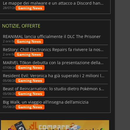
Le mappe dei malware e un attacco a Discord hanno colpito Meccha Chameleon
Gaming News
28/07/26
NOTIZIE, OFFERTE
REANIMAL lancia ufficialmente il DLC The Prisoner
Gaming News
2 ore fa
ReStory: Chill Electronics Repairs fa rivivere la nostalgia degli anni 2000
Gaming News
2 ore fa
MARVEL Tōkon debutta con la presentazione della roadmap per il primo anno
Gaming News
07/08/26
Resident Evil: Veronica ha già superato i 2 milioni liste dei desideri
Gaming News
05/08/26
Beast of Reincarnation: lo studio dietro Pokémon su una nuova strada
Gaming News
05/08/26
Big Walk, un viaggio all’insegna dell’amicizia
Gaming News
05/08/26