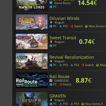
14.54
€
Game Boost
PC
Diluvian Winds
Kinguin
PC
PS5
Switch
Xbox Series 
Sweet Transit
0.74
€
Kinguin
PC
Revival Recolonization
Kinguin
PC
PS5
PS4
Switch
Xbo
Rail Route
8.87
€
GAMESEAL
PC
Switch
GRAVEN
Kinguin
PC
PS5
PS4
Xbox Series X