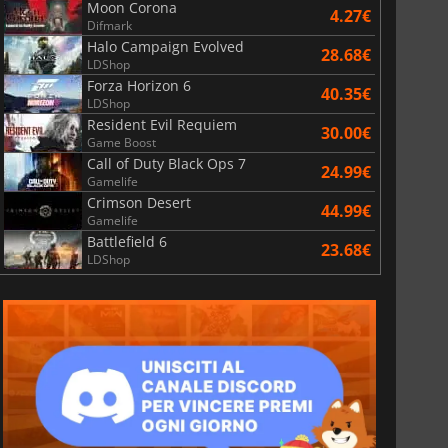
Moon Corona
4.27€
Difmark
Halo Campaign Evolved
28.68€
LDShop
Forza Horizon 6
40.35€
LDShop
Resident Evil Requiem
30.00€
Game Boost
Call of Duty Black Ops 7
24.99€
Gamelife
Crimson Desert
44.99€
Gamelife
Battlefield 6
23.68€
LDShop