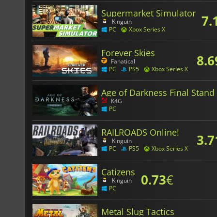
Supermarket Simulator
7.
Kinguin
PC
Xbox Series X
Forever Skies
8.6
Fanatical
PC
PS5
Xbox Series X
Age of Darkness Final Stand
K4G
PC
RAILROADS Online!
3.7
Kinguin
PC
PS5
Xbox Series X
Catizens
0.73
€
Kinguin
PC
Metal Slug Tactics