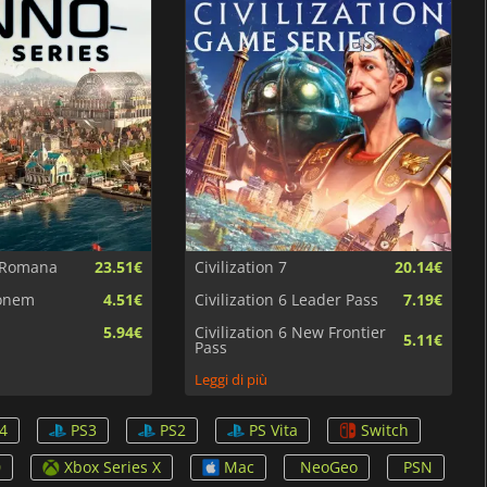
 Romana
23.51€
Civilization 7
20.14€
onem
4.51€
Civilization 6 Leader Pass
7.19€
5.94€
Civilization 6 New Frontier
5.11€
Pass
Leggi di più
4
PS3
PS2
PS Vita
Switch
0
Xbox Series X
Mac
NeoGeo
PSN