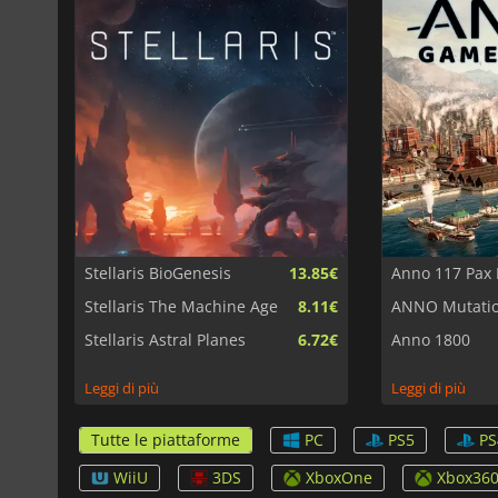
Stellaris BioGenesis
13.85€
Anno 117 Pax
Stellaris The Machine Age
8.11€
ANNO Mutati
Stellaris Astral Planes
6.72€
Anno 1800
Leggi di più
Leggi di più
Tutte le piattaforme
PC
PS5
PS
WiiU
3DS
XboxOne
Xbox36