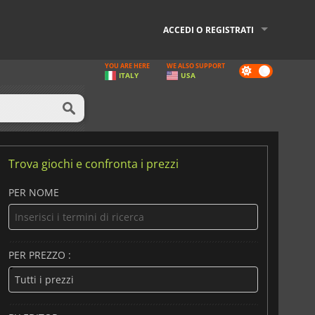
ACCEDI O REGISTRATI
YOU ARE HERE
WE ALSO SUPPORT
Dark
ITALY
USA
mode
Trova giochi e confronta i prezzi
PER NOME
PER PREZZO :