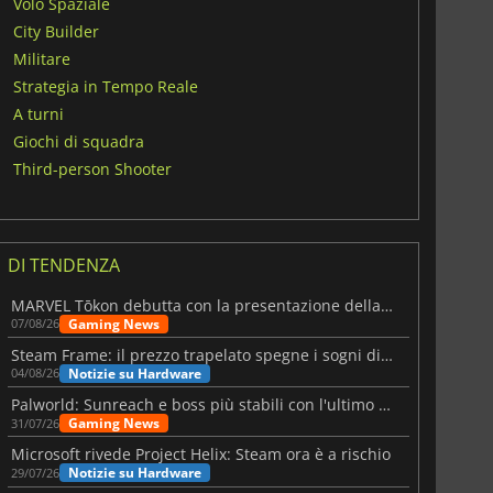
Volo Spaziale
City Builder
Militare
Strategia in Tempo Reale
A turni
Giochi di squadra
Third-person Shooter
DI TENDENZA
MARVEL Tōkon debutta con la presentazione della roadmap per il primo anno
Gaming News
07/08/26
Steam Frame: il prezzo trapelato spegne i sogni di un VR economico
Notizie su Hardware
04/08/26
Palworld: Sunreach e boss più stabili con l'ultimo update
Gaming News
31/07/26
Microsoft rivede Project Helix: Steam ora è a rischio
Notizie su Hardware
29/07/26