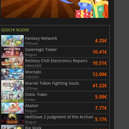
GIOCHI NUOVI
Fantasy Network
4.25€
Difmark
Sovereign Tower
10.41€
Kinguin
ReStory Chill Electronics Repairs
10.51€
HRKGAME
Montabi
12.09€
LOADED
Marvel Tokon Fighting Souls
41.22€
LDShop
Doloc Town
5.09€
Eneba
Akatori
7.77€
Kinguin
HellSlave 2 Judgment of the Archon
5.17€
Kinguin
Big Walk