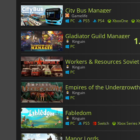
City Bus Manager
Gamelife
PC
PS5
PS4
XboxOne
Xb
Gladiator Guild Manager
1
Kinguin
PC
Workers & Resources Soviet
Kinguin
PC
Empires of the Undergrowth
Kinguin
PC
Fabledom
Kinguin
PC
PS5
Switch
Xbox Series 
Manor Lords