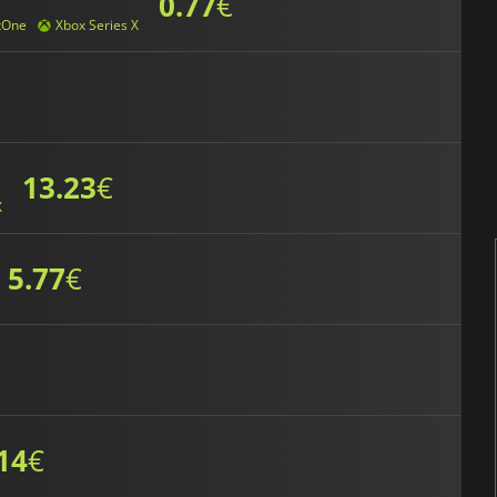
0.77
€
xOne
Xbox Series X
13.23
€
X
5.77
€
14
€