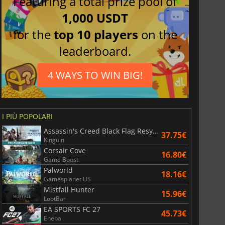
Featuring a total prize pool of
1,000 USDT
for the
top 10 players
on the
leaderboard.
4 WAYS TO WIN BIG!
I PIÙ POPOLARI
Assassin's Creed Black Flag Resynced
37.75€
Kinguin
Corsair Cove
16.80€
Game Boost
Palworld
18.16€
Gamesplanet US
Mistfall Hunter
15.96€
LootBar
EA SPORTS FC 27
45.73€
Eneba