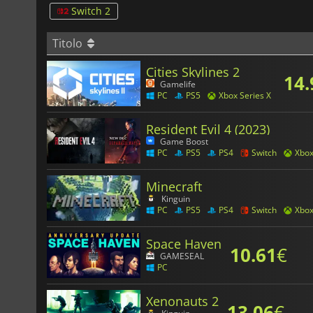
Switch 2
Titolo
Cities Skylines 2
14.
Gamelife
PC
PS5
Xbox Series X
Resident Evil 4 (2023)
Game Boost
PC
PS5
PS4
Switch
Xbo
Minecraft
Kinguin
PC
PS5
PS4
Switch
Xbo
Space Haven
10.61
€
GAMESEAL
PC
Xenonauts 2
13.06
€