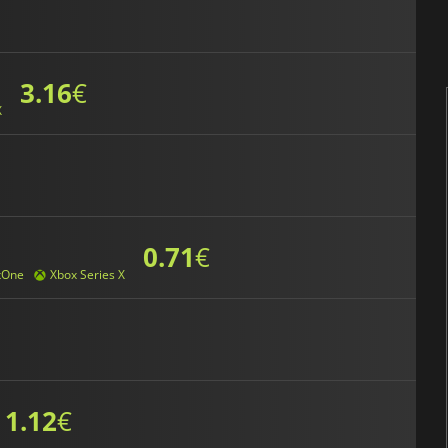
3.16
€
X
0.71
€
xOne
Xbox Series X
1.12
€