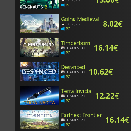
Kinguin
PC
Going Medieval
8.02
€
Kinguin
PC
Timberborn
16.14
€
GAMESEAL
PC
Desynced
10.62
€
GAMESEAL
PC
Terra Invicta
12.22
€
GAMESEAL
PC
Farthest Frontier
16.14
€
GAMESEAL
PC