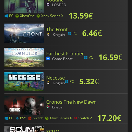
LOADED
13.59
€
PC
XboxOne
Xbox Series X
The Front
6.46
€
PC
Kinguin
Farthest Frontier
16.59
€
PC
Game Boost
Necesse
5.32
€
PC
Kinguin
Cronos The New Dawn
Eneba
17.20
€
PC
PS5
Switch
Xbox Series X
Switch 2
SCUM