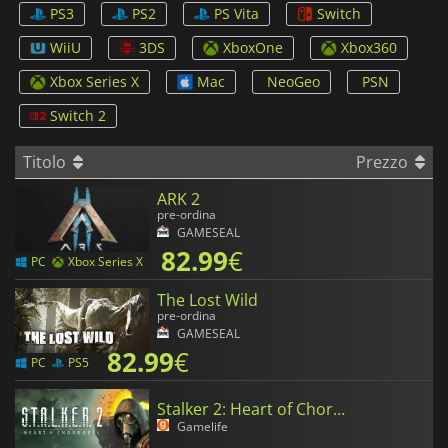
PS3
PS2
PS Vita
Switch
WiiU
3DS
XboxOne
Xbox360
Xbox Series X
Mac
NeoGeo
PSN
Switch 2
Titolo
Prezzo
ARK 2
pre-ordina
GAMESEAL
82.99
€
PC
Xbox Series X
The Lost Wild
pre-ordina
GAMESEAL
82.99
€
PC
PS5
Stalker 2: Heart of Chornobyl
Gamelife