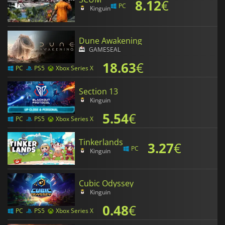
8.12
€
PC
Kinguin
Dune Awakening
GAMESEAL
18.63
€
PC
PS5
Xbox Series X
Section 13
Kinguin
5.54
€
PC
PS5
Xbox Series X
Tinkerlands
3.27
€
PC
Kinguin
Cubic Odyssey
Kinguin
0.48
€
PC
PS5
Xbox Series X