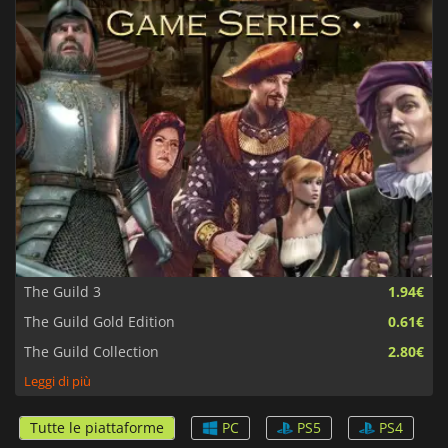
The Guild 3
1.94€
The Guild Gold Edition
0.61€
The Guild Collection
2.80€
Leggi di più
Tutte le piattaforme
PC
PS5
PS4