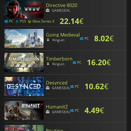
Directive 8020
GAMESEAL
22.14
€
PC
PS5
Xbox Series X
Going Medieval
8.02
€
PC
Kinguin
Timberborn
16.20
€
PC
Kinguin
Desynced
10.62
€
PC
GAMESEAL
HumanitZ
4.49
€
PC
GAMESEAL
Routine