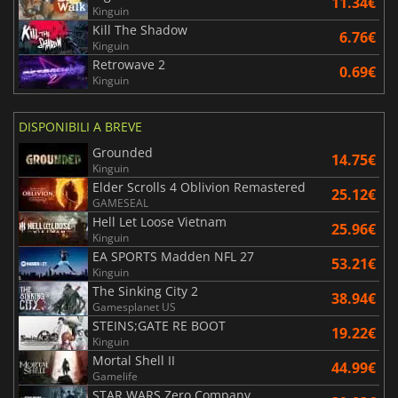
11.34€
Kinguin
Kill The Shadow
6.76€
Kinguin
Retrowave 2
0.69€
Kinguin
DISPONIBILI A BREVE
Grounded
14.75€
Kinguin
Elder Scrolls 4 Oblivion Remastered
25.12€
GAMESEAL
Hell Let Loose Vietnam
25.96€
Kinguin
EA SPORTS Madden NFL 27
53.21€
Kinguin
The Sinking City 2
38.94€
Gamesplanet US
STEINS;GATE RE BOOT
19.22€
Kinguin
Mortal Shell II
44.99€
Gamelife
STAR WARS Zero Company