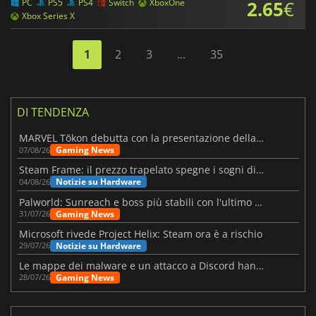
2.65
€
PC
PS5
PS4
Switch
XboxOne
Xbox Series X
1
2
3
...
35
DI TENDENZA
MARVEL Tōkon debutta con la presentazione della roadmap per il primo anno
Gaming News
07/08/26
Steam Frame: il prezzo trapelato spegne i sogni di un VR economico
Notizie su Hardware
04/08/26
Palworld: Sunreach e boss più stabili con l'ultimo update
Gaming News
31/07/26
Microsoft rivede Project Helix: Steam ora è a rischio
Notizie su Hardware
29/07/26
Le mappe dei malware e un attacco a Discord hanno colpito Meccha Chameleon
Gaming News
28/07/26