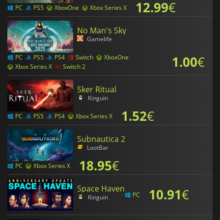
12.99
€
PC
PS5
XboxOne
Xbox Series X
No Man's Sky
Gamelife
1.00
€
PC
PS5
PS4
Switch
XboxOne
Xbox Series X
Switch 2
Sker Ritual
Kinguin
1.52
€
PC
PS5
PS4
Xbox Series X
Subnautica 2
LootBar
18.95
€
PC
Xbox Series X
Space Haven
10.91
€
PC
Kinguin