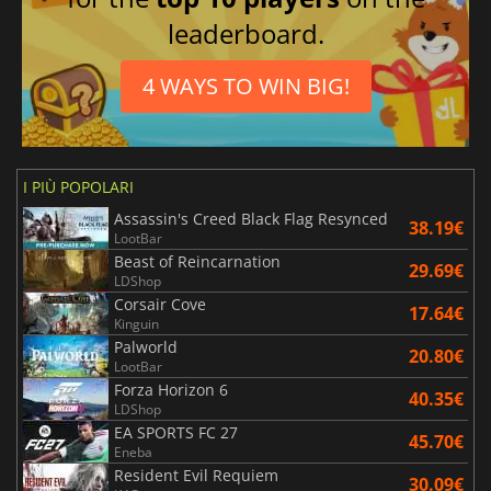
leaderboard.
4 WAYS TO WIN BIG!
I PIÙ POPOLARI
Assassin's Creed Black Flag Resynced
38.19€
LootBar
Beast of Reincarnation
29.69€
LDShop
Corsair Cove
17.64€
Kinguin
Palworld
20.80€
LootBar
Forza Horizon 6
40.35€
LDShop
EA SPORTS FC 27
45.70€
Eneba
Resident Evil Requiem
30.09€