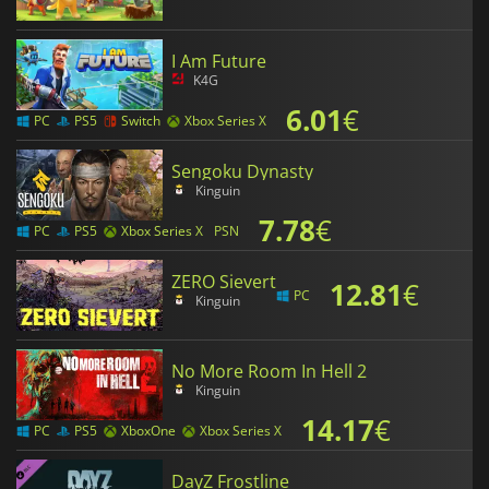
I Am Future
K4G
6.01
€
PC
PS5
Switch
Xbox Series X
Sengoku Dynasty
Kinguin
7.78
€
PC
PS5
Xbox Series X
PSN
ZERO Sievert
12.81
€
PC
Kinguin
No More Room In Hell 2
Kinguin
14.17
€
PC
PS5
XboxOne
Xbox Series X
DayZ Frostline