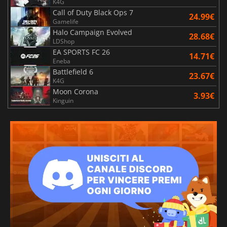
K4G
Call of Duty Black Ops 7
24.99€
Gamelife
Halo Campaign Evolved
28.68€
LDShop
EA SPORTS FC 26
14.71€
Eneba
Battlefield 6
23.67€
K4G
Moon Corona
3.93€
Kinguin