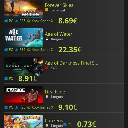
Forever Skies
Fanatical
8.69
€
PC
PS5
Xbox Series X
Age of Water
Kinguin
22.35
€
PC
PS5
Xbox Series X
Age of Darkness Final Stand
K4G
8.91
€
PC
Deadside
Kinguin
9.10
€
PC
PS5
Xbox Series X
Catizens
0.73
€
PC
Kinguin