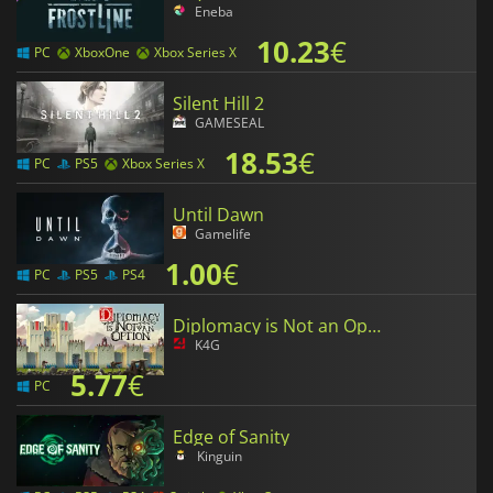
Eneba
10.23
€
PC
XboxOne
Xbox Series X
Silent Hill 2
GAMESEAL
18.53
€
PC
PS5
Xbox Series X
Until Dawn
Gamelife
1.00
€
PC
PS5
PS4
Diplomacy is Not an Option
K4G
5.77
€
PC
Edge of Sanity
Kinguin