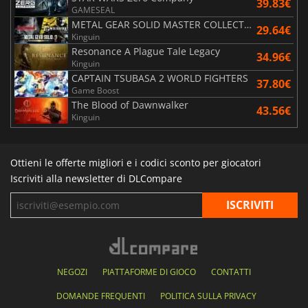
39.83€
GAMESEAL
METAL GEAR SOLID MASTER COLLECTION Vol.2
29.64€
Kinguin
Resonance A Plague Tale Legacy
34.96€
Kinguin
CAPTAIN TSUBASA 2 WORLD FIGHTERS
37.80€
Game Boost
The Blood of Dawnwalker
43.56€
Kinguin
Ottieni le offerte migliori e i codici sconto per giocatori
Iscriviti alla newsletter di DLCompare
NEGOZI
PIATTAFORME DI GIOCO
CONTATTI
DOMANDE FREQUENTI
POLITICA SULLA PRIVACY