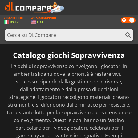
YOU ARE HERE
WE ALSO SUPPORT
Dark
GIOCHI
ITALY
USA
mode
PREPAGATE
SOFTWARE
Catalogo giochi Sopravvivenza
REWARDS
I giochi di sopravvivenza coinvolgono i giocatori in
HARDWARE
ambienti sfidanti dove la priorità è restare vivi. Il
successo dipende dalla gestione delle risorse,
NOTIZIE
dall'adattamento e dalla presa di decisioni
ACCEDI O REGISTRATI
strategiche. I giocatori raccolgono materiali, creano
strumenti e si difendono dalle minacce per resistere.
La costante lotta per la sopravvivenza crea tensione e
coinvolgimento. Questi giochi hanno un fascino
particolare per i videogiocatori, celebrati per il
gameplay accattivante e impegnativo. Esempi