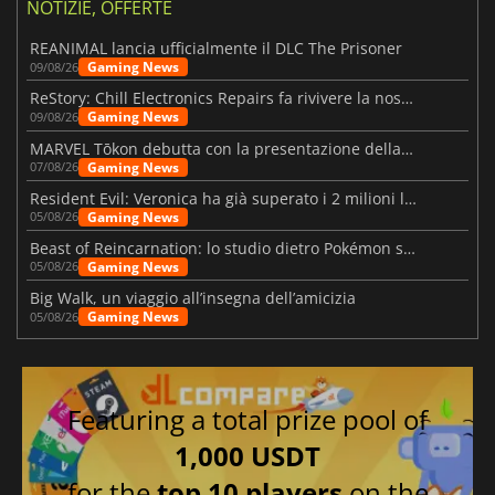
NOTIZIE, OFFERTE
REANIMAL lancia ufficialmente il DLC The Prisoner
Gaming News
09/08/26
ReStory: Chill Electronics Repairs fa rivivere la nostalgia degli anni 2000
Gaming News
09/08/26
MARVEL Tōkon debutta con la presentazione della roadmap per il primo anno
Gaming News
07/08/26
Resident Evil: Veronica ha già superato i 2 milioni liste dei desideri
Gaming News
05/08/26
Beast of Reincarnation: lo studio dietro Pokémon su una nuova strada
Gaming News
05/08/26
Big Walk, un viaggio all’insegna dell’amicizia
Gaming News
05/08/26
Featuring a total prize pool of
1,000 USDT
for the
top 10 players
on the