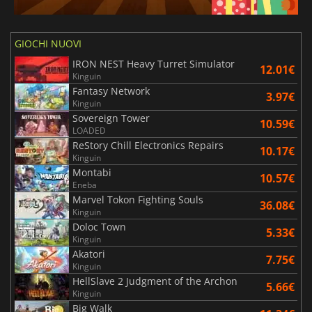
GIOCHI NUOVI
IRON NEST Heavy Turret Simulator
12.01€
Kinguin
Fantasy Network
3.97€
Kinguin
Sovereign Tower
10.59€
LOADED
ReStory Chill Electronics Repairs
10.17€
Kinguin
Montabi
10.57€
Eneba
Marvel Tokon Fighting Souls
36.08€
Kinguin
Doloc Town
5.33€
Kinguin
Akatori
7.75€
Kinguin
HellSlave 2 Judgment of the Archon
5.66€
Kinguin
Big Walk