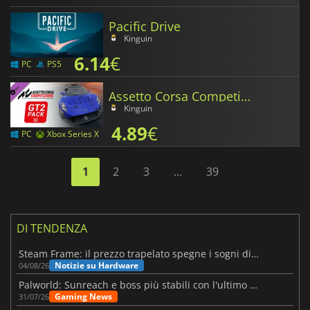
Pacific Drive
Kinguin
6.14
€
PC
PS5
Assetto Corsa Competizione GT2 Pack
Kinguin
4.89
€
PC
Xbox Series X
1
2
3
...
39
DI TENDENZA
Steam Frame: il prezzo trapelato spegne i sogni di un VR economico
Notizie su Hardware
04/08/26
Palworld: Sunreach e boss più stabili con l'ultimo update
Gaming News
31/07/26