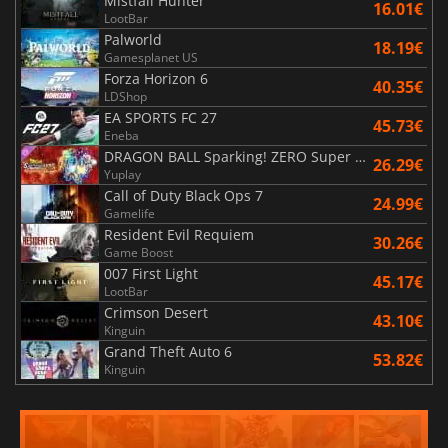
Mistfall Hunter
16.01€
LootBar
Palworld
18.19€
Gamesplanet US
Forza Horizon 6
40.35€
LDShop
EA SPORTS FC 27
45.73€
Eneba
DRAGON BALL Sparking! ZERO Super Limit Breaking NEO
26.29€
Yuplay
Call of Duty Black Ops 7
24.99€
Gamelife
Resident Evil Requiem
30.26€
Game Boost
007 First Light
45.17€
LootBar
Crimson Desert
43.10€
Kinguin
Grand Theft Auto 6
53.82€
Kinguin