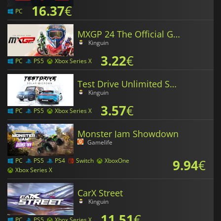
16.37
€
PC
MXGP 24 The Official Game
Kinguin
3.22
€
PC
PS5
Xbox Series X
Test Drive Unlimited Solar Crown
Kinguin
3.57
€
PC
PS5
Xbox Series X
Monster Jam Showdown
Gamelife
9.94
€
PC
PS5
PS4
Switch
XboxOne
Xbox Series X
CarX Street
Kinguin
11.51
€
PC
PS5
Xbox Series X