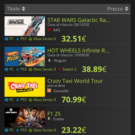
Titolo
Prezzo
STAR WARS Galactic Racer
Data di rilascio: 06/10/26
K4G
32.51
€
PC
PS5
Xbox Series X
HOT WHEELS Infinite Rush
Data di rilascio: 10/09/26
Kinguin
38.89
€
PC
PS5
Xbox Series X
Switch 2
Crazy Taxi World Tour
pre-ordina
Gamelife
70.99
€
PC
PS5
Xbox Series X
F1 25
Eneba
23.22
€
PC
PS5
Xbox Series X