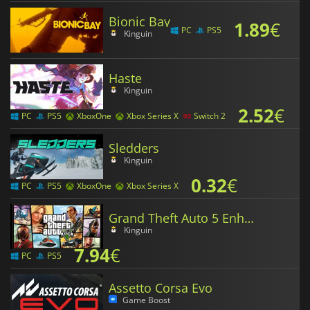
Bionic Bay
1.89
€
PC
PS5
Kinguin
Haste
Kinguin
2.52
€
PC
PS5
XboxOne
Xbox Series X
Switch 2
Sledders
Kinguin
0.32
€
PC
PS5
XboxOne
Xbox Series X
Grand Theft Auto 5 Enhanced
Kinguin
7.94
€
PC
PS5
Assetto Corsa Evo
Game Boost