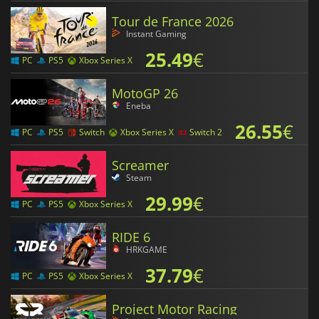
Tour de France 2026
Instant Gaming
25.49
€
PC
PS5
Xbox Series X
MotoGP 26
Eneba
26.55
€
PC
PS5
Switch
Xbox Series X
Switch 2
Screamer
Steam
29.99
€
PC
PS5
Xbox Series X
RIDE 6
HRKGAME
37.79
€
PC
PS5
Xbox Series X
Project Motor Racing