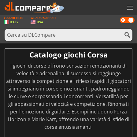
YOU ARE HERE
WE ALSO SUPPORT
Dark
GIOCHI
ITALY
USA
mode
PREPAGATE
SOFTWARE
Catalogo giochi Corsa
REWARDS
I giochi di corse offrono sensazioni emozionanti di
HARDWARE
velocità e adrenalina. Il successo si raggiunge
attraverso la competizione e i riflessi rapidi. I giocatori
NOTIZIE
si impegnano in corse emozionanti, padroneggiando
ACCEDI O REGISTRATI
le curve e sorpassando i concorrenti. Versatilità per
gli appassionati di velocità e competizione. Rinomati
per l'emozione di guidare. Esempi includono Forza
Horizon e Mario Kart, offrendo una varietà di sfide di
corse entusiasmanti.