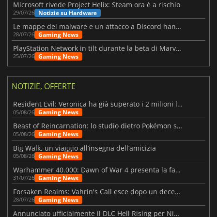
Microsoft rivede Project Helix: Steam ora è a rischio
Notizie su Hardware
29/07/26
Le mappe dei malware e un attacco a Discord hanno colpito Meccha Chameleon
Gaming News
28/07/26
PlayStation Network in tilt durante la beta di Marvel Tōkon
Gaming News
25/07/26
NOTIZIE, OFFERTE
Resident Evil: Veronica ha già superato i 2 milioni liste dei desideri
Gaming News
05/08/26
Beast of Reincarnation: lo studio dietro Pokémon su una nuova strada
Gaming News
05/08/26
Big Walk, un viaggio all’insegna dell’amicizia
Gaming News
05/08/26
Warhammer 40.000: Dawn of War 4 presenta la fazione dei Necron
Gaming News
31/07/26
Forsaken Realms: Vahrin's Call esce dopo un decennio di sviluppo
Gaming News
28/07/26
Annunciato ufficialmente il DLC Hell Rising per Nioh 3