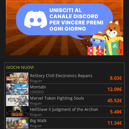
GIOCHI NUOVI
ReStory Chill Electronics Repairs
8.03€
Kinguin
Montabi
12.09€
LOADED
Marvel Tokon Fighting Souls
45.52€
Kinguin
HellSlave II Judgment of the Archon
5.40€
Kinguin
Big Walk
11.34€
Kinguin