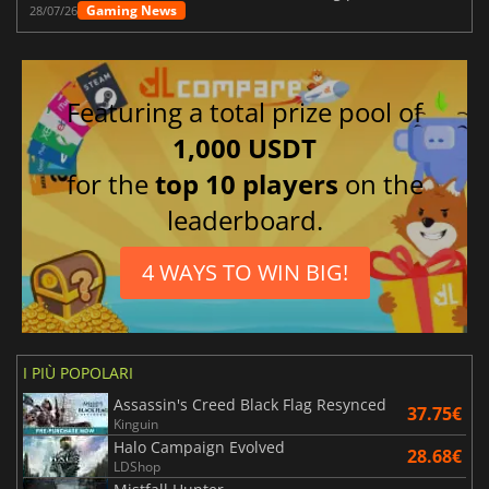
Gaming News
28/07/26
Featuring a total prize pool of
1,000 USDT
for the
top 10 players
on the
leaderboard.
4 WAYS TO WIN BIG!
I PIÙ POPOLARI
Assassin's Creed Black Flag Resynced
37.75€
Kinguin
Halo Campaign Evolved
28.68€
LDShop