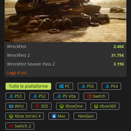
Wreckfest
2.46€
Wreckfest 2
31.75€
Wreckfest Season Pass 2
3.19€
Leggi di più
Tutte le piattaforme
PC
PS5
PS4
PS3
PS2
PS Vita
Switch
WiiU
3DS
XboxOne
Xbox360
Xbox Series X
Mac
NeoGeo
Switch 2