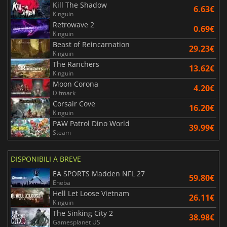
Kill The Shadow
6.63€
Kinguin
Retrowave 2
0.69€
Kinguin
Beast of Reincarnation
29.23€
Kinguin
The Ranchers
13.62€
Kinguin
Moon Corona
4.20€
Difmark
Corsair Cove
16.20€
Kinguin
PAW Patrol Dino World
39.99€
Steam
DISPONIBILI A BREVE
EA SPORTS Madden NFL 27
59.80€
Eneba
Hell Let Loose Vietnam
26.11€
Kinguin
The Sinking City 2
38.98€
Gamesplanet US