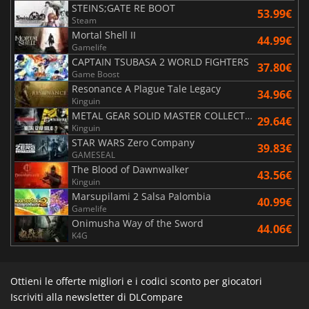
STEINS;GATE RE BOOT
53.99€
Steam
Mortal Shell II
44.99€
Gamelife
CAPTAIN TSUBASA 2 WORLD FIGHTERS
37.80€
Game Boost
Resonance A Plague Tale Legacy
34.96€
Kinguin
METAL GEAR SOLID MASTER COLLECTION Vol.2
29.64€
Kinguin
STAR WARS Zero Company
39.83€
GAMESEAL
The Blood of Dawnwalker
43.56€
Kinguin
Marsupilami 2 Salsa Palombia
40.99€
Gamelife
Onimusha Way of the Sword
44.06€
K4G
Ottieni le offerte migliori e i codici sconto per giocatori
Iscriviti alla newsletter di DLCompare