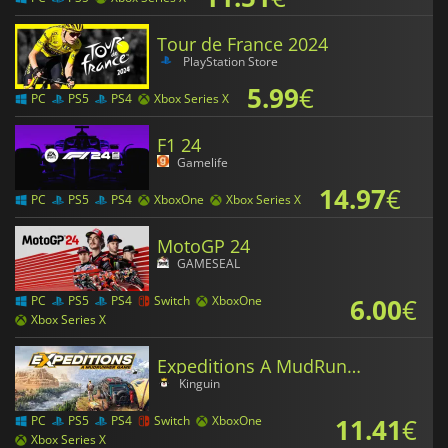
Tour de France 2024
PlayStation Store
5.99
€
PC
PS5
PS4
Xbox Series X
F1 24
Gamelife
14.97
€
PC
PS5
PS4
XboxOne
Xbox Series X
MotoGP 24
GAMESEAL
6.00
€
PC
PS5
PS4
Switch
XboxOne
Xbox Series X
Expeditions A MudRunner Game
Kinguin
11.41
€
PC
PS5
PS4
Switch
XboxOne
Xbox Series X