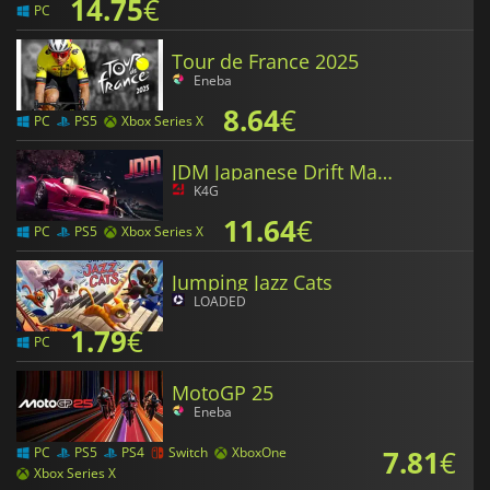
14.75
€
PC
Tour de France 2025
Eneba
8.64
€
PC
PS5
Xbox Series X
JDM Japanese Drift Master
K4G
11.64
€
PC
PS5
Xbox Series X
Jumping Jazz Cats
LOADED
1.79
€
PC
MotoGP 25
Eneba
7.81
€
PC
PS5
PS4
Switch
XboxOne
Xbox Series X