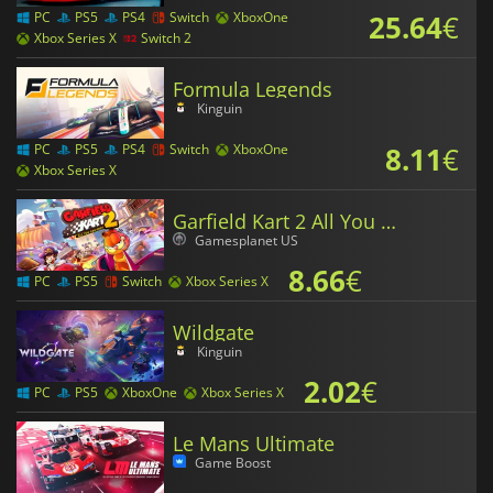
25.64
€
PC
PS5
PS4
Switch
XboxOne
Xbox Series X
Switch 2
Formula Legends
Kinguin
8.11
€
PC
PS5
PS4
Switch
XboxOne
Xbox Series X
Garfield Kart 2 All You Can Drift
Gamesplanet US
8.66
€
PC
PS5
Switch
Xbox Series X
Wildgate
Kinguin
2.02
€
PC
PS5
XboxOne
Xbox Series X
Le Mans Ultimate
Game Boost