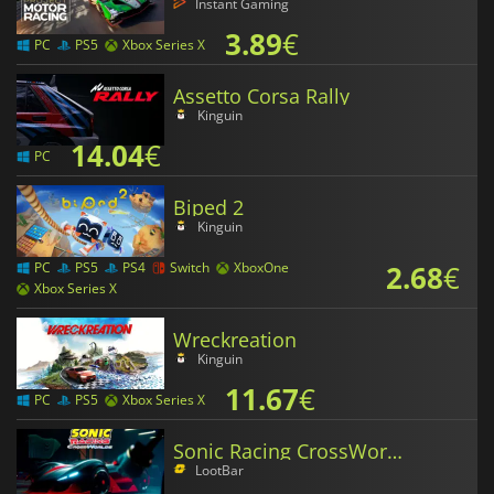
Instant Gaming
3.89
€
PC
PS5
Xbox Series X
Assetto Corsa Rally
Kinguin
14.04
€
PC
Biped 2
Kinguin
2.68
€
PC
PS5
PS4
Switch
XboxOne
Xbox Series X
Wreckreation
Kinguin
11.67
€
PC
PS5
Xbox Series X
Sonic Racing CrossWorlds
LootBar