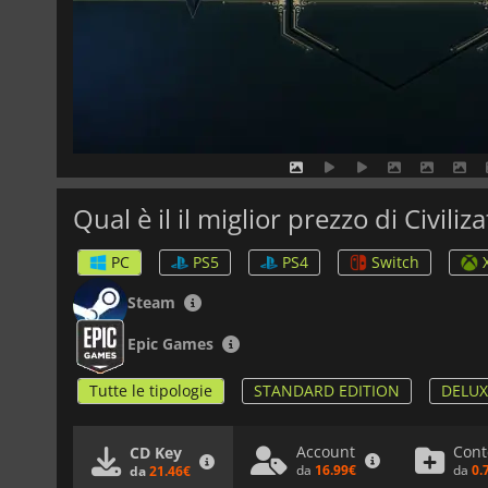
Qual è il il miglior prezzo di Civiliz
PC
PS5
PS4
Switch
Steam
Epic Games
Tutte le tipologie
STANDARD EDITION
DELUX
Account
Cont
CD Key
da
16.99€
da
0.
da
21.46€