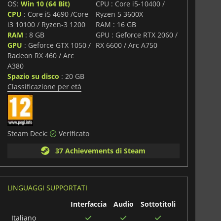
OS:
Win 10 (64 Bit)
CPU : Core i5-10400 /
i siano due imperi uguali, mentre il sistema di tutorial
i
CPU
: Core i5 4690 /Core
Ryzen 5 3600X
l gioco più accessibile ai nuovi arrivati.
i3 10100 / Ryzen-3 1200
RAM : 16 GB
RAM
: 8 GB
GPU : Geforce RTX 2060 /
 o in un robusto multiplayer online, dove potrete
i e giocatori globali in campagne epiche o in frenetiche
GPU
: Geforce GTX 1050 /
RX 6600 / Arc A750
 una grafica modernizzata, una profondità strategica e
Radeon RX 460 / Arc
oche che si adatta alle vostre scelte,
Civilization VII
vi
A380
 e di creare civiltà che lasceranno un'eredità duratura.
Spazio su disco
: 20 GB
Classificazione per età
Steam Deck:
Verificato
37 Achievements di Steam
LINGUAGGI SUPPORTATI
Interfaccia
Audio
Sottotitoli
Italiano