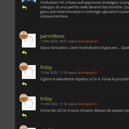
Civilization VII si basa sull'approccio strategico a lu
sviluppo di una partita nelle diverse fasi storiche. Que
gioco più interconnesse e costringe i giocatori a pia
a breve termine.
parrotboss
13 feb 2025, 20:57
sopra
dlcompare.es
Gioco fantastico, tanti modi diversi di giocare.... Que
Fr0zy
13 feb 2025, 11:18
sopra
dlcompare.fr
Il gioco è deludente rispetto a Civ 6. Forse le pross
Fr0zy
13 feb 2025, 11:16
sopra
dlcompare.fr
Come fan di Civ 6 sono rimasto deluso da questa ope