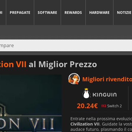
HI
PREPAGATE
SOFTWARE
REWARDS
HARDWARE
NOTIZIE
tion VII
al Miglior Prezzo
Migliori rivendito
20.24
€
Switch 2
Entrate nella prossima evoluzi
Civilization VII
. Guidate la vost
audace futuro, plasmando il cor