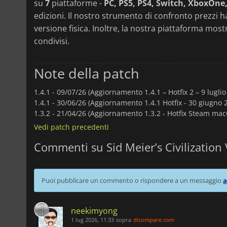
su
7
piattaforme -
PC, PS5, PS4, Switch, XboxOne,
edizioni. Il nostro strumento di confronto prezzi h
versione fisica. Inoltre, la nostra piattaforma most
condivisi.
Note della patch
1.4.1 -
09/07/26 (Aggiornamento 1.4.1 – Hotfix 2 – 9 luglio
1.4.1 -
30/06/26 (Aggiornamento 1.4.1 Hotfix - 30 giugno 
1.3.2 -
21/04/26 (Aggiornamento 1.3.2 - Hotfix Steam macO
Vedi patch precedenti
Commenti su Sid Meier’s Civilization 
Puoi pubblicare un commento o rispondere a un messaggio
a
neekimyong
1 lug 2026, 11:33
sopra
dlcompare.com