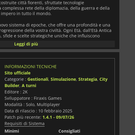
costruite città fiorenti, sfruttate tecnologie
a complessa rete della diplomazia, della guerra e della
 impero in tutto il mondo.
ovo sistema di epoche, che offre una profondità e una
ogressione della vostra civiltà. Ogni Età, dall'Età Antica
à, sfide e scelte strategiche uniche che influiscono
llo sviluppo del vostro impero. I risultati ottenuti in
Leggi di più
sponibili in quella successiva: risultati eccezionali
, nuovi tratti della civiltà o opzioni di costruzione
arresto creano interessanti opportunità di recupero e
namico fa sì che ogni partita sia diversa, premiando la
INFORMAZIONI TECNICHE
ungo termine e l'ingegno tattico.
Sito ufficiale
Categorie :
Gestionali
,
Simulazione
,
Strategia
,
City
zione adattiva della civiltà, consentendo ai leader di
in base ai risultati ottenuti in precedenza. È possibile
Builder
,
A turni
o, adottare tecnologie rivoluzionarie o rimodellare le
Editore : 2K
viltà entra in una nuova Era. Questa progressione a livelli
Sviluppatore : Firaxis Games
iva, creando un mondo vivo e in evoluzione in cui il
Modalità : Solo, Multiplayer
sia alle vostre scelte che alle azioni delle civiltà rivali.
Data di rilascio : 10 febbraio 2025
Patch più recente:
1.4.1 - 09/07/26
 di innovazioni moderne nel gameplay, pur rispettando
Requisiti di Sistema
ise. Il comportamento migliorato dell'IA assicura che le
itive nel corso delle epoche, creando una sfida dinamica
Minimi
Consigliati
o. Ricche risorse, civiltà uniche e meccaniche di gioco