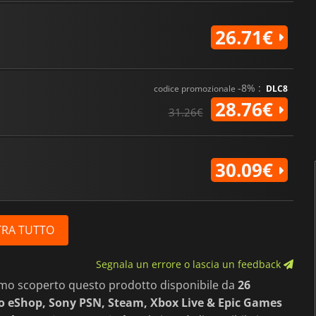
26.71€
-8% :
codice promozionale
DLC8
28.76€
31.26€
30.09€
RA TUTTO
Segnala un errore o lascia un feedback
amo scoperto questo prodotto disponibile da
26
 eShop, Sony PSN, Steam, Xbox Live & Epic Games