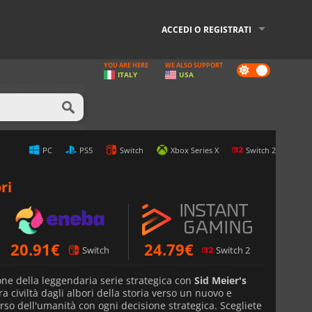
ACCEDI O REGISTRATI
YOU ARE HERE
WE ALSO SUPPORT
Dark
ITALY
USA
mode
PC
PS5
Switch
Xbox Series X
Switch 2
ri
20.91
€
24.79
€
Switch
Switch 2
one della leggendaria serie strategica con
Sid Meier's
ra civiltà dagli albori della storia verso un nuovo e
so dell'umanità con ogni decisione strategica. Scegliete