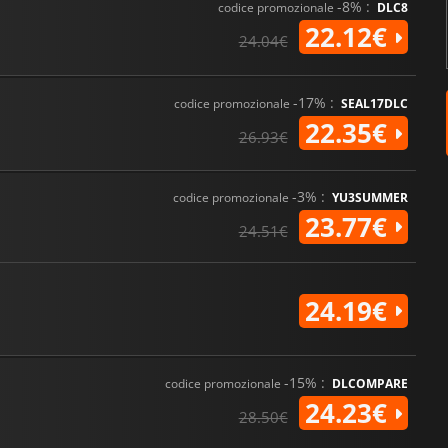
-8% :
codice promozionale
DLC8
22.12€
24.04€
-17% :
codice promozionale
SEAL17DLC
22.35€
26.93€
-3% :
codice promozionale
YU3SUMMER
23.77€
24.51€
24.19€
-15% :
codice promozionale
DLCOMPARE
24.23€
28.50€