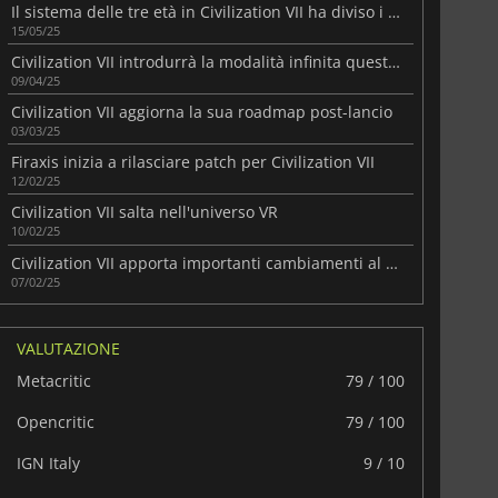
Il sistema delle tre età in Civilization VII ha diviso i suoi fan
15/05/25
Civilization VII introdurrà la modalità infinita questo mese
09/04/25
Civilization VII aggiorna la sua roadmap post-lancio
03/03/25
Firaxis inizia a rilasciare patch per Civilization VII
12/02/25
Civilization VII salta nell'universo VR
10/02/25
Civilization VII apporta importanti cambiamenti al franchise
07/02/25
VALUTAZIONE
Metacritic
79 / 100
Opencritic
79 / 100
IGN Italy
9 / 10