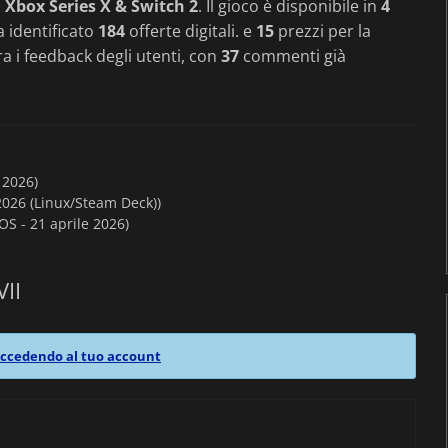
 Xbox Series X & Switch 2
. Il gioco è disponibile in
4
a identificato
184
offerte digitali. e
15
prezzi per la
ra i feedback degli utenti, con
37
commenti già
 2026)
2026 (Linux/Steam Deck))
S - 21 aprile 2026)
VII
ccedendo al tuo account