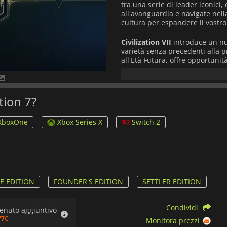
tra una serie di leader iconici, 
all'avanguardia e navigate nell
cultura per espandere il vostro
Civilization VII
introduce un nu
varietà senza precedenti alla pr
all'Età Futura, offre opportunit
direttamente sulla crescita e su
un'Era influenzano le opzioni di
possono sbloccare bonus speciali
avanzate, mentre le battute d'
ation 7?
adattamento. Questo sistema di
creatività, la pianificazione a l
XboxOne
Xbox Series X
Switch 2
Il gioco introduce anche l'evolu
modificare le proprie strategie 
scegliere nuove forme di govern
politiche culturali quando la ci
rende ogni decisione significat
vostro impero cresce in risposta 
E EDITION
FOUNDER'S EDITION
SETTLER EDITION
Civilization VII
porta una serie
Condividi
le radici strategiche del franch
enuto aggiuntivo
civiltà rivali rimangano compet
77€
Monitora prezzi
che vi terrà con il fiato sospes