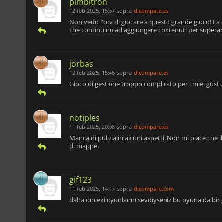
pimbitron
12 feb 2025, 15:57
sopra
dlcompare.es
Non vedo l'ora di giocare a questo grande gioco! L
che continuino ad aggiungere contenuti per superar
jorbas
12 feb 2025, 15:46
sopra
dlcompare.es
Gioco di gestione troppo complicato per i miei gusti
notiples
11 feb 2025, 20:08
sopra
dlcompare.es
Manca di pulizia in alcuni aspetti. Non mi piace che i
di mappe.
gif123
11 feb 2025, 14:17
sopra
dlcompare.com
daha önceki oyunlarını sevdiyseniz bu oyuna da bir gö