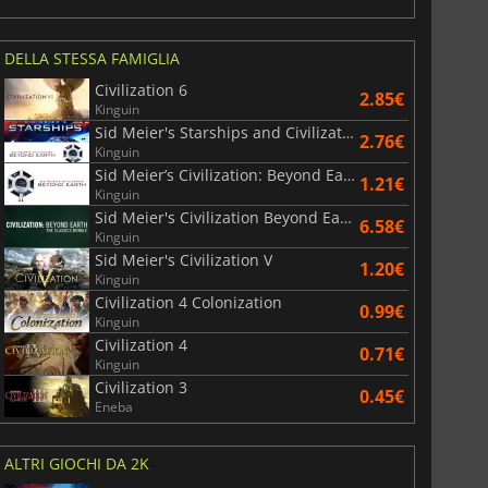
DELLA STESSA FAMIGLIA
Civilization 6
2.85€
Kinguin
Sid Meier's Starships and Civilization Beyond Earth
2.76€
Kinguin
Sid Meier’s Civilization: Beyond Earth
1.21€
Kinguin
Sid Meier's Civilization Beyond Earth Classics Bundle
6.58€
Kinguin
Sid Meier's Civilization V
1.20€
Kinguin
Civilization 4 Colonization
0.99€
Kinguin
Civilization 4
0.71€
Kinguin
Civilization 3
0.45€
Eneba
ALTRI GIOCHI DA 2K