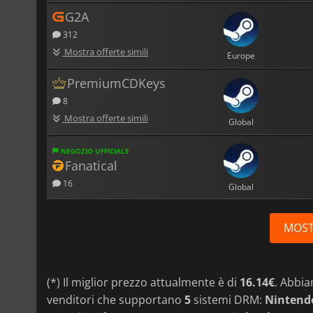
G2A
312
Mostra offerte simili
Europe
PremiumCDKeys
8
Mostra offerte simili
Global
NEGOZIO UFFICIALE
Fanatical
16
Global
MOST
(*) Il miglior prezzo attualmente è di
16.14€
. Abbi
venditori che supportano
5
sistemi DRM:
Nintendo