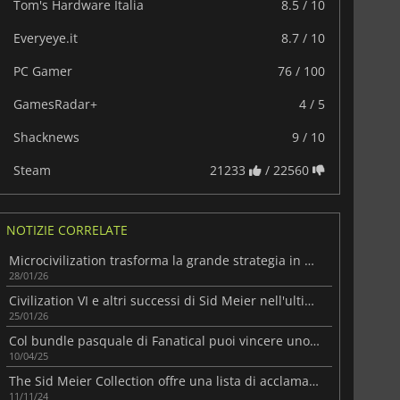
Tom's Hardware Italia
8.5 / 10
Everyeye.it
8.7 / 10
PC Gamer
76 / 100
GamesRadar+
4 / 5
Shacknews
9 / 10
Steam
21233
/ 22560
NOTIZIE CORRELATE
Microcivilization trasforma la grande strategia in una sfida compatta
28/01/26
Civilization VI e altri successi di Sid Meier nell'ultimo Humble Bundle
25/01/26
Col bundle pasquale di Fanatical puoi vincere uno Steam Deck o un VR
10/04/25
The Sid Meier Collection offre una lista di acclamati giochi di strategia e molto di più
11/11/24