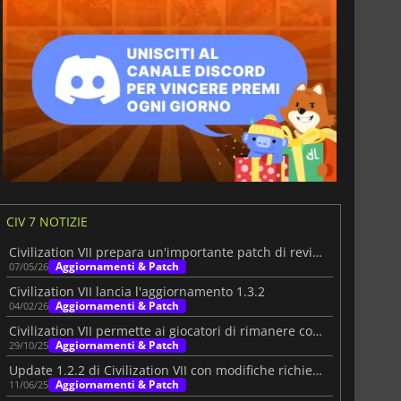
CIV 7 NOTIZIE
Civilization VII prepara un'importante patch di revisione
Aggiornamenti & Patch
07/05/26
Civilization VII lancia l'aggiornamento 1.3.2
Aggiornamenti & Patch
04/02/26
Civilization VII permette ai giocatori di rimanere con una sola civiltà
Aggiornamenti & Patch
29/10/25
Update 1.2.2 di Civilization VII con modifiche richieste
Aggiornamenti & Patch
11/06/25