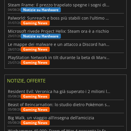
Steam Frame: il prezzo trapelato spegne i sogni di un VR economico
Notizie su Hardware
04/08/26
Palworld: Sunreach e boss più stabili con l'ultimo update
Gaming News
31/07/26
Microsoft rivede Project Helix: Steam ora è a rischio
Notizie su Hardware
29/07/26
Le mappe dei malware e un attacco a Discord hanno colpito Meccha Chameleon
Gaming News
28/07/26
PlayStation Network in tilt durante la beta di Marvel Tōkon
Gaming News
25/07/26
NOTIZIE, OFFERTE
Resident Evil: Veronica ha già superato i 2 milioni liste dei desideri
Gaming News
05/08/26
Beast of Reincarnation: lo studio dietro Pokémon su una nuova strada
Gaming News
05/08/26
Big Walk, un viaggio all’insegna dell’amicizia
Gaming News
05/08/26
Warhammer 40.000: Dawn of War 4 presenta la fazione dei Necron