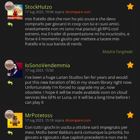
StockHutzo
17 lug 2023, 19:04
sopra
dlcompare.com
mio fratello dice che non ho più scuse e che devo
comprarlo per giocarci in coop con lui e i suoi amici.
onestamente non mi sono mai piaciuti gli RPG così
estremi, ma il trailer di presentazione mi ha incuriosito, e
forse è il momento giusto per mettere a tacere mio
fratello e la sua banda di nerds
Mostra l'originale
IoSonoVendemmia
17 lug 2023, 15:50
I've been a huge Larian Studios fan for years and would
put this new iteration of BG in my steam library right now.
Unfortunately I'm forced to upgrade my pc, now
obsolete. I hope it will be made available soon on cloud
services like GFN or Luna, or it will be a long time before I
can play it
MrPotetoss
17 lug 2023, 15:18
sopra
dlcompare.com
Con tutti i giochi in uscita a ottobre sarò impegnato per
mesi. Molto bene! Baldurs avrà comunque la priorità, ho
giocato e rigiocato i due capitoli precedenti e non me lo