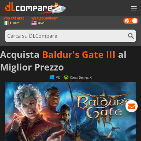
YOU ARE HERE
WE ALSO SUPPORT
Dark
GIOCHI
ITALY
USA
mode
PREPAGATE
SOFTWARE
Acquista
Baldur's Gate III
al
REWARDS
Miglior Prezzo
HARDWARE
PC
Xbox Series X
NOTIZIE
ACCEDI O REGISTRATI