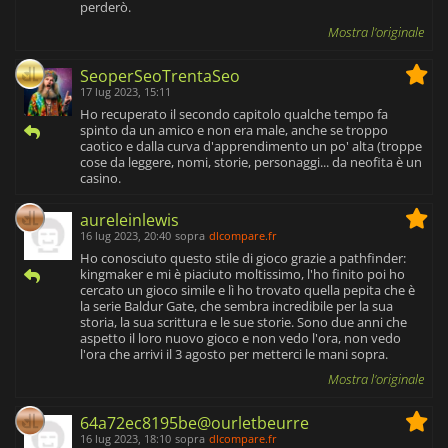
perderò.
Mostra l'originale
SeoperSeoTrentaSeo
17 lug 2023, 15:11
Ho recuperato il secondo capitolo qualche tempo fa
spinto da un amico e non era male, anche se troppo
caotico e dalla curva d'apprendimento un po' alta (troppe
cose da leggere, nomi, storie, personaggi... da neofita è un
casino.
aureleinlewis
16 lug 2023, 20:40
sopra
dlcompare.fr
Ho conosciuto questo stile di gioco grazie a pathfinder:
kingmaker e mi è piaciuto moltissimo, l'ho finito poi ho
cercato un gioco simile e lì ho trovato quella pepita che è
la serie Baldur Gate, che sembra incredibile per la sua
storia, la sua scrittura e le sue storie. Sono due anni che
aspetto il loro nuovo gioco e non vedo l'ora, non vedo
l'ora che arrivi il 3 agosto per metterci le mani sopra.
Mostra l'originale
64a72ec8195be@ourletbeurre
16 lug 2023, 18:10
sopra
dlcompare.fr