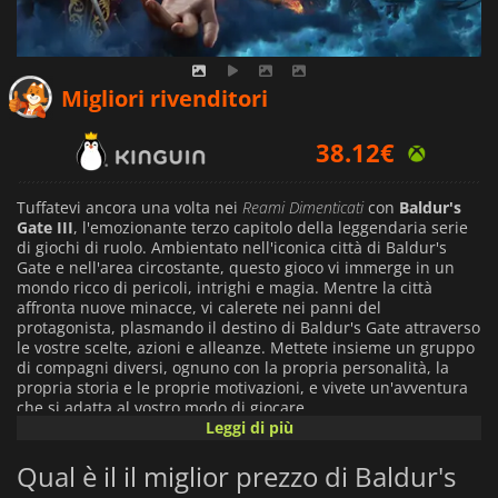
36.40
€
Migliori rivenditori
38.12
€
49.99
€
Tuffatevi ancora una volta nei
Reami Dimenticati
con
Baldur's
Gate III
, l'emozionante terzo capitolo della leggendaria serie
di giochi di ruolo. Ambientato nell'iconica città di Baldur's
Gate e nell'area circostante, questo gioco vi immerge in un
mondo ricco di pericoli, intrighi e magia. Mentre la città
affronta nuove minacce, vi calerete nei panni del
protagonista, plasmando il destino di Baldur's Gate attraverso
le vostre scelte, azioni e alleanze. Mettete insieme un gruppo
di compagni diversi, ognuno con la propria personalità, la
propria storia e le proprie motivazioni, e vivete un'avventura
che si adatta al vostro modo di giocare.
Leggi di più
Il vostro viaggio inizia in circostanze straordinarie: siete stati
Qual è il il miglior prezzo di Baldur's
infettati da un parassita Mind Flayer, un organismo
terrificante che vi trasforma lentamente in uno dei suoi simili.