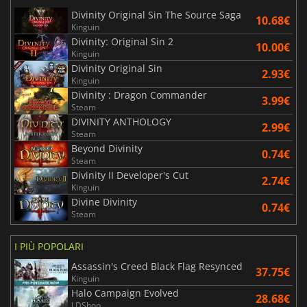
Divinity Original Sin The Source Saga
10.68€
Kinguin
Divinity: Original Sin 2
10.00€
Kinguin
Divinity Original Sin
2.93€
Kinguin
Divinity : Dragon Commander
3.99€
Steam
DIVINITY ANTHOLOGY
2.99€
Steam
Beyond Divinity
0.74€
Steam
Divinity II Developer's Cut
2.74€
Kinguin
Divine Divinity
0.74€
Steam
I PIÙ POPOLARI
Assassin's Creed Black Flag Resynced
37.75€
Kinguin
Halo Campaign Evolved
28.68€
LDShop