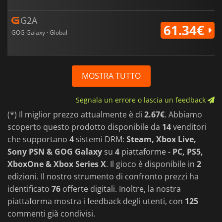
G2A
61.34€
GOG Galaxy · Global
MOSTRA TUTTO
Segnala un errore o lascia un feedback
(*) Il miglior prezzo attualmente è di
2.67€
. Abbiamo
scoperto questo prodotto disponibile da
14
venditori
che supportano
4
sistemi DRM:
Steam, Xbox Live,
Sony PSN & GOG Galaxy
su
4
piattaforme -
PC, PS5,
XboxOne & Xbox Series X
. Il gioco è disponibile in
2
edizioni. Il nostro strumento di confronto prezzi ha
identificato
76
offerte digitali. Inoltre, la nostra
piattaforma mostra i feedback degli utenti, con
125
commenti già condivisi.