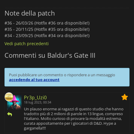
Note della patch
#36 -
26/03/26 (Hotfix #36 ora disponibile!)
#35 -
20/11/25 (Hotfix #35 ora disponibile!)
#34 -
23/09/25 (Hotfix #34 ora disponibile!)
Vedi patch precedenti
Commenti su Baldur's Gate III
Puoi pubblicare un commento o rispondere a un messaggio
accedendo al tuo account
Pr3p_Uzi0
18 lug 2023, 00:34
Un plauso enorme ai ragazzi di questo studio che hanno
tradotto più di 2 milioni di parole in 13 lingue, compreso
l'italiano. Molto curioso di provare la modalità estrema,
curata appositamente per i giocatori di D&D. Hype a
garganella!!!!