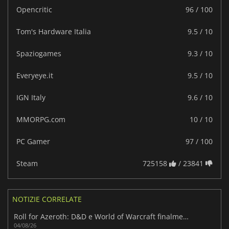
Opencritic
96 / 100
Tom's Hardware Italia
9.5 / 10
Spaziogames
9.3 / 10
Everyeye.it
9.5 / 10
IGN Italy
9.6 / 10
MMORPG.com
10 / 10
PC Gamer
97 / 100
Steam
725158
/ 23841
NOTIZIE CORRELATE
Roll for Azeroth: D&D e World of Warcraft finalmente insieme
04/08/26