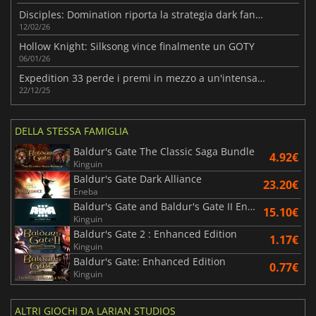
Disciples: Domination riporta la strategia dark fantasy
12/02/26
Hollow Knight: Silksong vince finalmente un GOTY
06/01/26
Expedition 33 perde i premi in mezzo a un'intensa polemica sull'IA
22/12/25
DELLA STESSA FAMIGLIA
Baldur's Gate The Classic Saga Bundle
4.92€
Kinguin
Baldur's Gate Dark Alliance
23.20€
Eneba
Baldur's Gate and Baldur's Gate II Enhanced Editions
15.10€
Kinguin
Baldur's Gate 2 : Enhanced Edition
1.17€
Kinguin
Baldur's Gate: Enhanced Edition
0.77€
Kinguin
ALTRI GIOCHI DA LARIAN STUDIOS