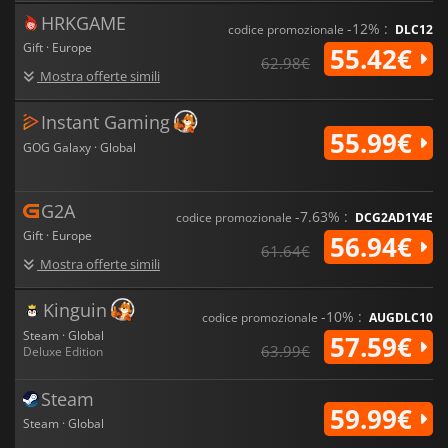
HRKGAME
Grazie all'intricata costruzione del mondo, alle trame
-12% :
codice promozionale
DLC12
avvincenti e alla profondità tattica,
Baldur's Gate III
offre
Gift · Europe
55.42€
un'esperienza di gioco di ruolo coinvolgente come
62.98€
Mostra offerte simili
nessun'altra. Ogni decisione, ogni battaglia e ogni alleanza
contribuiscono a creare un mondo vivo e pulsante che
reagisce alle vostre scelte. Questo gioco offre un viaggio
Instant Gaming
indimenticabile in cui il potere della scelta è vostro e il
55.99€
GOG Galaxy · Global
destino di Baldur's Gate è in bilico.
G2A
-7.63% :
codice promozionale
DCG2AD1Y4E
Gift · Europe
56.94€
61.64€
Mostra offerte simili
Kinguin
-10% :
codice promozionale
AUGDLC10
Steam · Global
57.59€
63.99€
Deluxe Edition
Steam
59.99€
Steam · Global