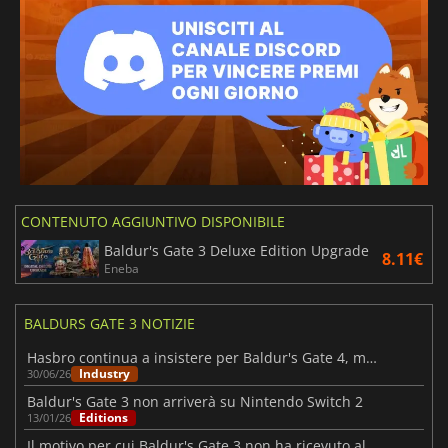
CONTENUTO AGGIUNTIVO DISPONIBILE
Baldur's Gate 3 Deluxe Edition Upgrade
8.11€
Eneba
BALDURS GATE 3 NOTIZIE
Hasbro continua a insistere per Baldur's Gate 4, ma finora senza successo
Industry
30/06/26
Baldur's Gate 3 non arriverà su Nintendo Switch 2
Editions
13/01/26
Il motivo per cui Baldur's Gate 3 non ha ricevuto alcun DLC