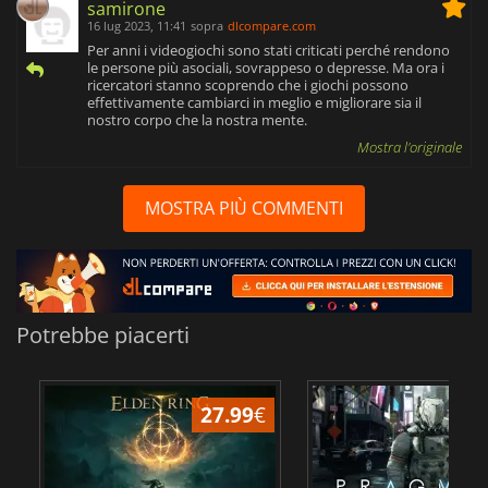
samirone
16 lug 2023, 11:41
sopra
dlcompare.com
Per anni i videogiochi sono stati criticati perché rendono
le persone più asociali, sovrappeso o depresse. Ma ora i
ricercatori stanno scoprendo che i giochi possono
effettivamente cambiarci in meglio e migliorare sia il
nostro corpo che la nostra mente.
Mostra l'originale
MOSTRA PIÙ COMMENTI
Potrebbe piacerti
27.99
€
3