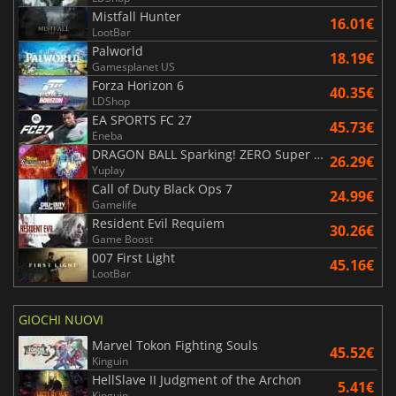
Mistfall Hunter
16.01€
LootBar
Palworld
18.19€
Gamesplanet US
Forza Horizon 6
40.35€
LDShop
EA SPORTS FC 27
45.73€
Eneba
DRAGON BALL Sparking! ZERO Super Limit Breaking NEO
26.29€
Yuplay
Call of Duty Black Ops 7
24.99€
Gamelife
Resident Evil Requiem
30.26€
Game Boost
007 First Light
45.16€
LootBar
GIOCHI NUOVI
Marvel Tokon Fighting Souls
45.52€
Kinguin
HellSlave II Judgment of the Archon
5.41€
Kinguin