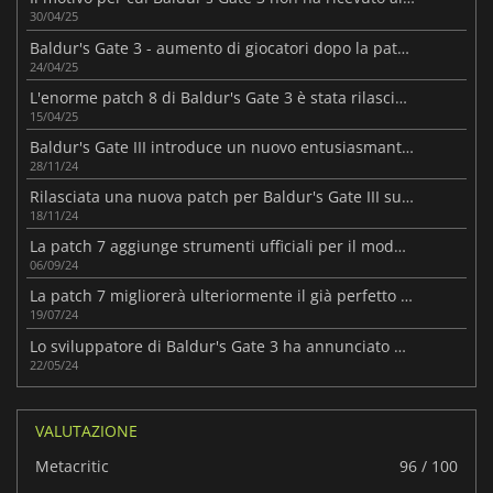
30/04/25
Baldur's Gate 3 - aumento di giocatori dopo la patch 8
24/04/25
L'enorme patch 8 di Baldur's Gate 3 è stata rilasciata
15/04/25
Baldur's Gate III introduce un nuovo entusiasmante aggiornamento nella Patch 8
28/11/24
Rilasciata una nuova patch per Baldur's Gate III su PS5 e Xbox Series X|S
18/11/24
La patch 7 aggiunge strumenti ufficiali per il modding a Baldur's Gate III
06/09/24
La patch 7 migliorerà ulteriormente il già perfetto Baldur's Gate IIII
19/07/24
Lo sviluppatore di Baldur's Gate 3 ha annunciato un nuovo studio a Varsavia
22/05/24
VALUTAZIONE
Metacritic
96 / 100