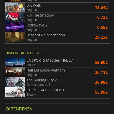
Big Walk
11.34€
Kinguin
Kill The Shadow
6.73€
Kinguin
Retrowave 2
0.68€
Kinguin
Beast of Reincarnation
29.23€
Kinguin
DISPONIBILI A BREVE
EA SPORTS Madden NFL 27
59.80€
Eneba
Hell Let Loose Vietnam
26.11€
Kinguin
The Sinking City 2
38.98€
Gamesplanet US
STEINS;GATE RE BOOT
53.99€
Steam
DI TENDENZA