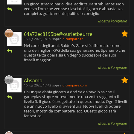
Un gioco straordinario, direi addirittura strabiliante! Non
vedevo l'ora che venisse rilasciato! Il gioco è abbastanza
completo, graficamente pulito, lo consiglio.
Mostra l'originale
64a72ec8195be@ourletbeurre
16 lug 2023, 18:09
sopra
dlcompare.fr
Nel corso degli anni, Baldur's Gate si è affermato come
uno dei migliori RPG della sua generazione. Speriamo che
questa terza opera sia un degno successore dei suoi
fratelli maggiori.
Mostra l'originale
Absamo
16 lug 2023, 17:42
sopra
dlcompare.com
Chiunque abbia giocato a dnd 5e da tavolo sa che il
gameplay si apre notevolmente una volta raggiunto il
livello 5. Il gioco è progettato in questo modo. Ogni 5 livelli
c'è un nuovo livello di avventura. Nuovi livelli di potere,
tesori, mostri da combattere, ecc. Questo gioco sarà
fantastico.
Mostra l'originale