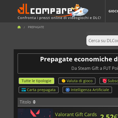
GIOC
Confronta i prezzi online di videogiochi e DLC!
PREPAGATE
Prepagate economiche dai 
Da Steam Gift a FUT Poin
Tutte le tipologie
Valuta di gioco
Subsc
Carta prepagata
Intelligenza Artificiale
Titolo
Valorant Gift Cards
2.52
€