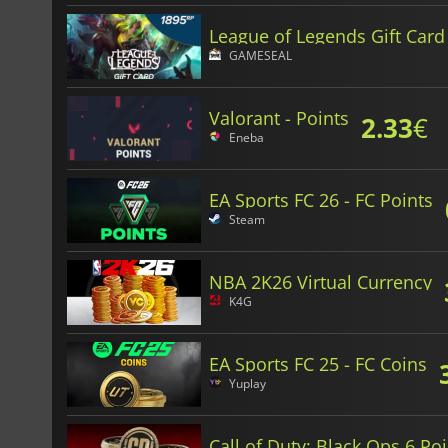
League of Legends Gift Card
GAMESEAL
Valorant - Points
2.33
€
Eneba
EA Sports FC 26 - FC Points
Steam
NBA 2K26 Virtual Currency
K4G
EA Sports FC 25 - FC Coins
Yuplay
Call of Duty: Black Ops 6 Po