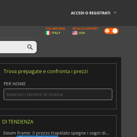
ACCEDI O REGISTRATI
YOU ARE HERE
WE ALSO SUPPORT
Dark
ITALY
USA
mode
Trova prepagate e confronta i prezzi
PER NOME
DI TENDENZA
Steam Frame: il prezzo trapelato spegne i sogni di un VR economico