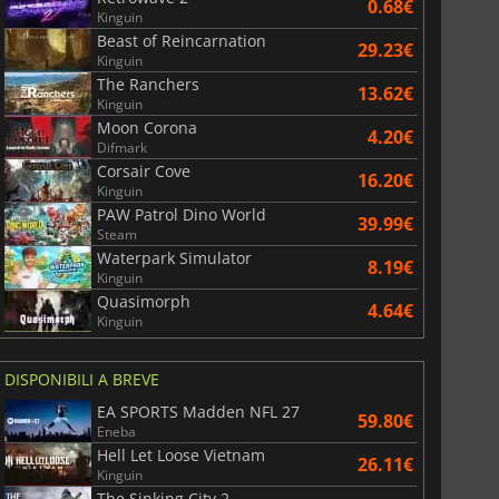
0.68€
Kinguin
Beast of Reincarnation
29.23€
Kinguin
The Ranchers
13.62€
Kinguin
Moon Corona
4.20€
Difmark
Corsair Cove
16.20€
Kinguin
PAW Patrol Dino World
39.99€
Steam
Waterpark Simulator
8.19€
Kinguin
Quasimorph
4.64€
Kinguin
DISPONIBILI A BREVE
EA SPORTS Madden NFL 27
59.80€
Eneba
Hell Let Loose Vietnam
26.11€
Kinguin
The Sinking City 2