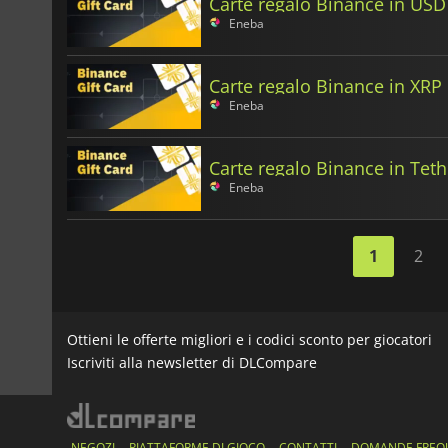
Carte regalo Binance in USD
Eneba
Carte regalo Binance in XRP
Eneba
Carte regalo Binance in Teth
Eneba
1
2
Ottieni le offerte migliori e i codici sconto per giocatori
Iscriviti alla newsletter di DLCompare
NEGOZI
PIATTAFORME DI GIOCO
CONTATTI
DOMANDE FREQ