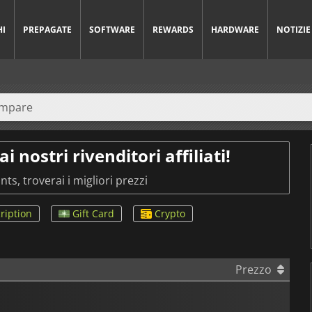
HI
PREPAGATE
SOFTWARE
REWARDS
HARDWARE
NOTIZIE
nostri rivenditori affiliati!
ts, troverai i migliori prezzi
ription
Gift Card
Crypto
Prezzo