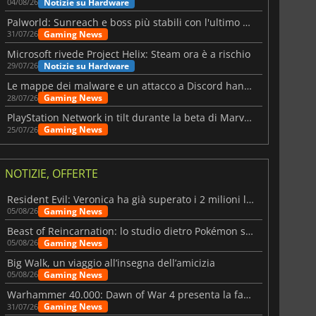
Notizie su Hardware
04/08/26
Palworld: Sunreach e boss più stabili con l'ultimo update
Gaming News
31/07/26
Microsoft rivede Project Helix: Steam ora è a rischio
Notizie su Hardware
29/07/26
Le mappe dei malware e un attacco a Discord hanno colpito Meccha Chameleon
Gaming News
28/07/26
PlayStation Network in tilt durante la beta di Marvel Tōkon
Gaming News
25/07/26
NOTIZIE, OFFERTE
Resident Evil: Veronica ha già superato i 2 milioni liste dei desideri
Gaming News
05/08/26
Beast of Reincarnation: lo studio dietro Pokémon su una nuova strada
Gaming News
05/08/26
Big Walk, un viaggio all’insegna dell’amicizia
Gaming News
05/08/26
Warhammer 40.000: Dawn of War 4 presenta la fazione dei Necron
Gaming News
31/07/26