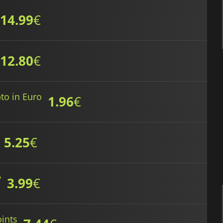
14.99
€
12.80
€
pto in Euro
1.96
€
5.25
€
y
3.99
€
ints