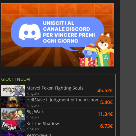
GIOCHI NUOVI
Marvel Tokon Fighting Souls
45.52€
Kinguin
HellSlave II Judgment of the Archon
5.40€
Kinguin
Big Walk
11.34€
Kinguin
Kill The Shadow
6.73€
Kinguin
Retrowave 2