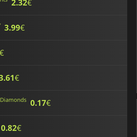
2.32
€
y
3.99
€
€
3.61
€
g Diamonds
0.17
€
0.82
€