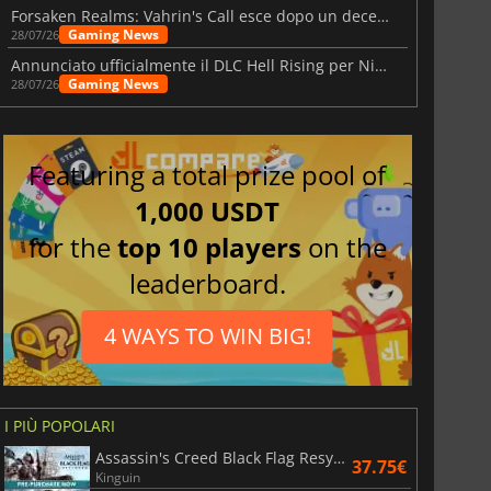
Forsaken Realms: Vahrin's Call esce dopo un decennio di sviluppo
Gaming News
28/07/26
Annunciato ufficialmente il DLC Hell Rising per Nioh 3
Gaming News
28/07/26
Featuring a total prize pool of
1,000 USDT
for the
top 10 players
on the
leaderboard.
4 WAYS TO WIN BIG!
I PIÙ POPOLARI
Assassin's Creed Black Flag Resynced
37.75€
Kinguin