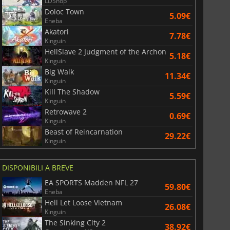
LDShop
Doloc Town
5.09€
Eneba
Akatori
7.78€
Kinguin
HellSlave 2 Judgment of the Archon
5.18€
Kinguin
Big Walk
11.34€
Kinguin
Kill The Shadow
5.59€
Kinguin
Retrowave 2
0.69€
Kinguin
Beast of Reincarnation
29.22€
Kinguin
DISPONIBILI A BREVE
EA SPORTS Madden NFL 27
59.80€
Eneba
Hell Let Loose Vietnam
26.08€
Kinguin
The Sinking City 2
38.92€