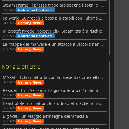
Steam Frame: il prezzo trapelato spegne i sogni di un VR economico
Notizie su Hardware
04/08/26
Palworld: Sunreach e boss più stabili con l'ultimo update
Gaming News
31/07/26
Microsoft rivede Project Helix: Steam ora è a rischio
Notizie su Hardware
29/07/26
Le mappe dei malware e un attacco a Discord hanno colpito Meccha Chameleon
Gaming News
28/07/26
NOTIZIE, OFFERTE
MARVEL Tōkon debutta con la presentazione della roadmap per il primo anno
Gaming News
07/08/26
Resident Evil: Veronica ha già superato i 2 milioni liste dei desideri
Gaming News
05/08/26
Beast of Reincarnation: lo studio dietro Pokémon su una nuova strada
Gaming News
05/08/26
Big Walk, un viaggio all’insegna dell’amicizia
Gaming News
05/08/26