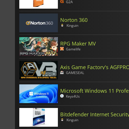
G2A
Norton 360
Kinguin
RPG Maker MV
Gamelife
Axis Game Factory's AGFPRO
GAMESEAL
Microsoft Windows 11 Profe
Keys4Us
Bitdefender Internet Securit
Kinguin