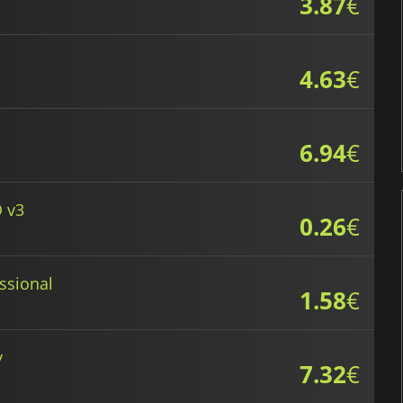
3.87
€
4.63
€
6.94
€
 v3
0.26
€
ssional
1.58
€
y
7.32
€