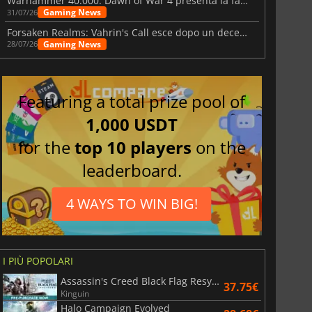
Warhammer 40.000: Dawn of War 4 presenta la fazione dei Necron
Gaming News
31/07/26
Forsaken Realms: Vahrin's Call esce dopo un decennio di sviluppo
Gaming News
28/07/26
Featuring a total prize pool of
1,000 USDT
for the
top 10 players
on the
leaderboard.
4 WAYS TO WIN BIG!
I PIÙ POPOLARI
Assassin's Creed Black Flag Resynced
37.75€
Kinguin
Halo Campaign Evolved