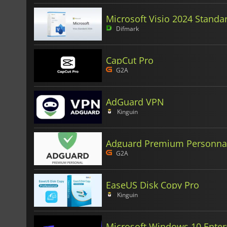
Microsoft Visio 2024 Standa
Difmark
CapCut Pro
G2A
AdGuard VPN
Kinguin
Adguard Premium Personna
G2A
EaseUS Disk Copy Pro
Kinguin
Microsoft Windows 10 Enter