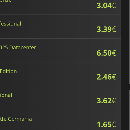
3.04
€
fessional
3.39
€
025 Datacenter
6.50
€
Edition
2.46
€
ional
3.62
€
yth: Germania
1.65
€