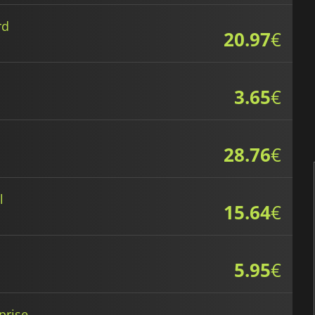
rd
20.97
€
3.65
€
28.76
€
l
15.64
€
5.95
€
prise