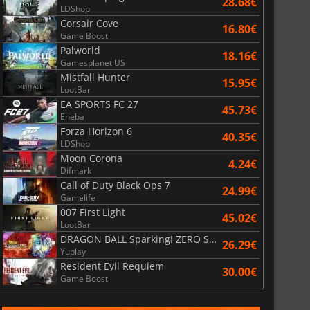
28.68€
LDShop
Corsair Cove
16.80€
Game Boost
Palworld
18.16€
Gamesplanet US
Mistfall Hunter
15.95€
LootBar
EA SPORTS FC 27
45.73€
Eneba
Forza Horizon 6
40.35€
LDShop
Moon Corona
4.24€
Difmark
Call of Duty Black Ops 7
24.99€
Gamelife
007 First Light
45.02€
LootBar
DRAGON BALL Sparking! ZERO Super Limit Breaking NEO
26.29€
Yuplay
Resident Evil Requiem
30.00€
Game Boost