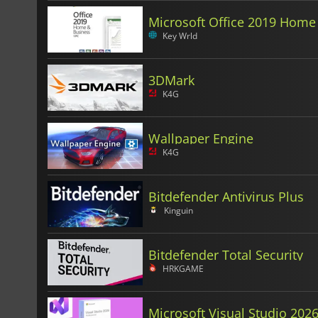
Microsoft Office 2019 Home
Key Wrld
3DMark
K4G
Wallpaper Engine
K4G
Bitdefender Antivirus Plus
Kinguin
Bitdefender Total Security
HRKGAME
Microsoft Visual Studio 202