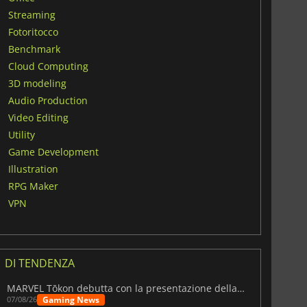
Streaming
Fotoritocco
Benchmark
Cloud Computing
3D modeling
Audio Production
Video Editing
Utility
Game Development
Illustration
RPG Maker
VPN
DI TENDENZA
MARVEL Tōkon debutta con la presentazione della roadmap per il primo anno
Gaming News
07/08/26