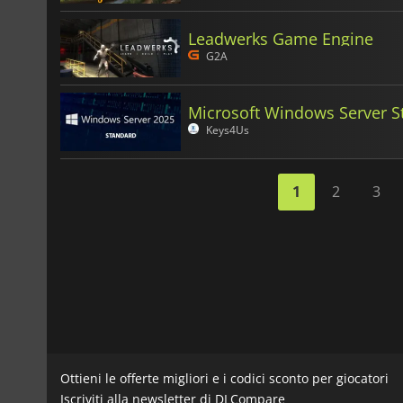
Leadwerks Game Engine
G2A
Microsoft Windows Server S
Keys4Us
1
2
3
Ottieni le offerte migliori e i codici sconto per giocatori
Iscriviti alla newsletter di DLCompare