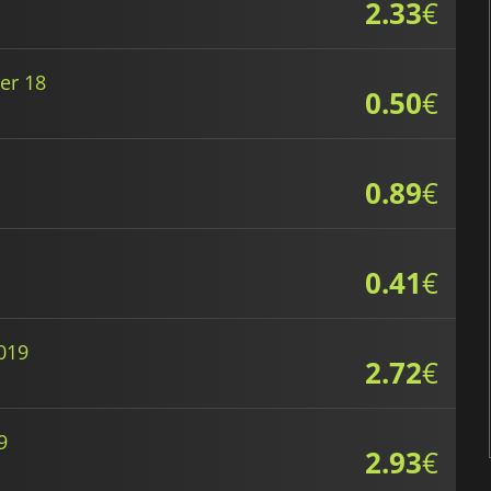
2.33
€
er 18
0.50
€
0.89
€
0.41
€
2019
2.72
€
9
2.93
€