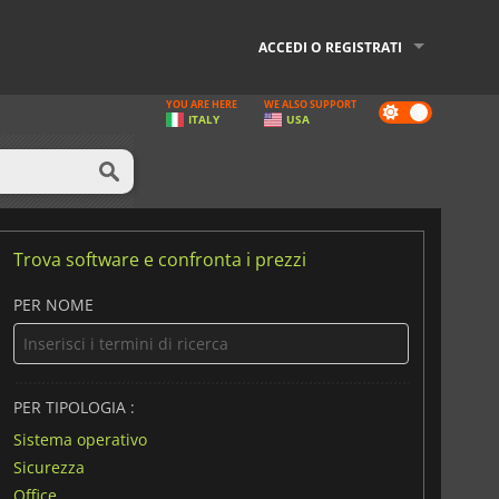
ACCEDI O REGISTRATI
YOU ARE HERE
WE ALSO SUPPORT
Dark
ITALY
USA
mode
Trova software e confronta i prezzi
PER NOME
PER TIPOLOGIA :
Sistema operativo
Sicurezza
Office