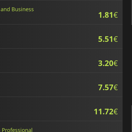
 and Business
1.81
€
5.51
€
3.20
€
7.57
€
11.72
€
6 Professional