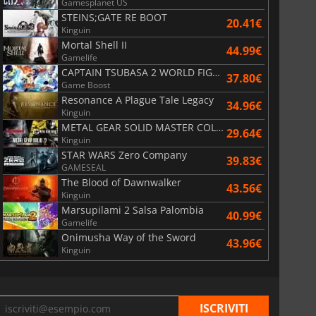
Gamesplanet US
STEINS;GATE RE BOOT
20.41€
Kinguin
Mortal Shell II
44.99€
Gamelife
CAPTAIN TSUBASA 2 WORLD FIGHTERS
37.80€
Game Boost
Resonance A Plague Tale Legacy
34.96€
Kinguin
METAL GEAR SOLID MASTER COLLECTION Vol.2
29.64€
Kinguin
STAR WARS Zero Company
39.83€
GAMESEAL
The Blood of Dawnwalker
43.56€
Kinguin
Marsupilami 2 Salsa Palombia
40.99€
Gamelife
Onimusha Way of the Sword
43.96€
Kinguin