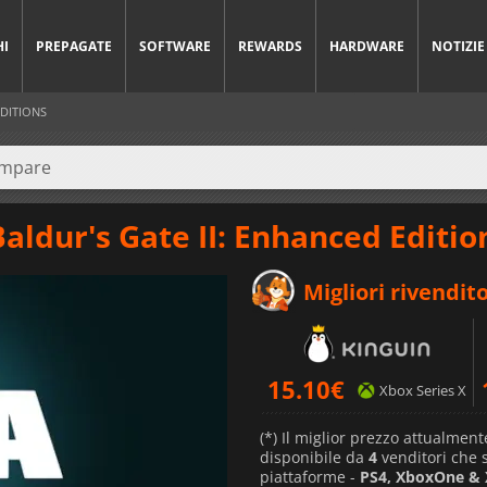
HI
PREPAGATE
SOFTWARE
REWARDS
HARDWARE
NOTIZIE
EDITIONS
aldur's Gate II: Enhanced Editio
Migliori rivendito
15.10
€
Xbox Series X
(*) Il miglior prezzo attualment
disponibile da
4
venditori che
piattaforme -
PS4, XboxOne & 