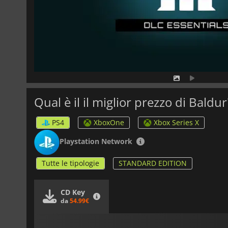
PS4
XboxOne
Xbox Series X
Playstation Network
Tutte le tipologie
STANDARD EDITION
CD Key
da
54.99€