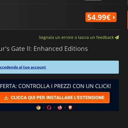
54.99€
Segnala un errore o lascia un feedback
r's Gate II: Enhanced Editions
ccedendo al tuo account