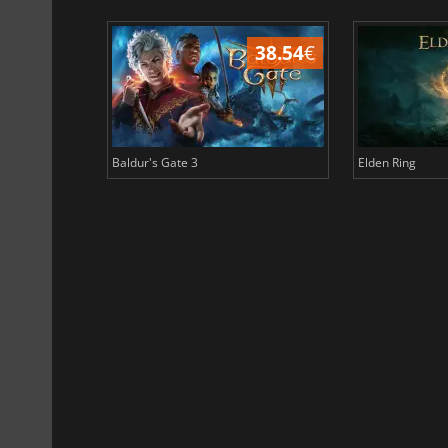
45.17
€
38.54
€
Baldur's Gate 3
Elden Ring