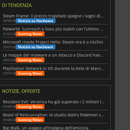
DI TENDENZA
Steam Frame: il prezzo trapelato spegne i sogni di un VR economico
Notizie su Hardware
04/08/26
Palworld: Sunreach e boss più stabili con l'ultimo update
Gaming News
31/07/26
Microsoft rivede Project Helix: Steam ora è a rischio
Notizie su Hardware
29/07/26
Le mappe dei malware e un attacco a Discord hanno colpito Meccha Chameleon
Gaming News
28/07/26
PlayStation Network in tilt durante la beta di Marvel Tōkon
Gaming News
25/07/26
NOTIZIE, OFFERTE
Resident Evil: Veronica ha già superato i 2 milioni liste dei desideri
Gaming News
05/08/26
Beast of Reincarnation: lo studio dietro Pokémon su una nuova strada
Gaming News
05/08/26
Big Walk, un viaggio all’insegna dell’amicizia