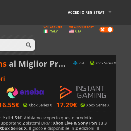
ACCEDI O REGISTRATI
YOU ARE HERE
WE ALSO SUPPORT
Dark
ITALY
USA
mode
ns
al Miglior Prezzo
PS4
Xbox Series X
ri
16.55
€
17.29
€
Xbox Series X
Xbox Series X
e è di
1.51€
. Abbiamo scoperto questo prodotto
 supportano
2
sistemi DRM:
Xbox Live & Sony PSN
su
3
Xbox Series X
. Il gioco è disponibile in
2
edizioni. Il