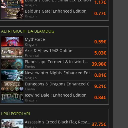
1.17€
Kinguin
Baldur's Gate: Enhanced Edition
0.77€
Kinguin
ALTRI GIOCHI DA BEAMDOG
MythForce
0.59€
Kinguin
Axis & Allies 1942 Online
5.03€
Fanatical
Planescape Torment & Icewind Dale Enhanced Editions
39.90€
Eneba
Neverwinter Nights Enhanced Edition
0.81€
Kinguin
Dungeons & Dragons Enhanced Classics Bundle
9.21€
Eneba
Icewind Dale : Enhanced Edition
0.84€
Kinguin
I PIÙ POPOLARI
Assassin's Creed Black Flag Resynced
37.75€
Kinguin