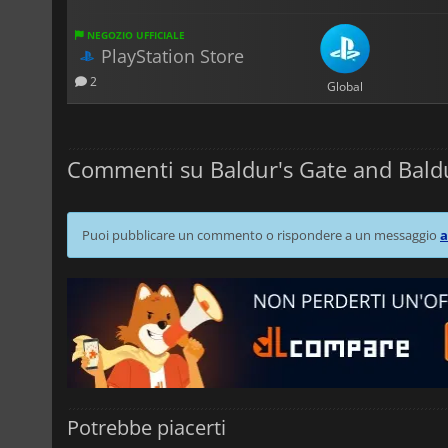
NEGOZIO UFFICIALE
PlayStation Store
2
Global
Commenti su Baldur's Gate and Baldu
Puoi pubblicare un commento o rispondere a un messaggio
a
Potrebbe piacerti