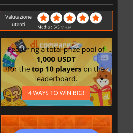
Valutazione
utenti
Media :
5
/
5
(
2
Voti)
Featuring a total prize pool of
1,000 USDT
for the
top 10 players
on the
leaderboard.
4 WAYS TO WIN BIG!