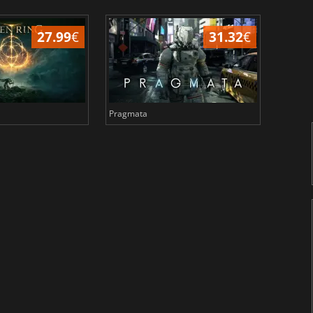
27.99
€
31.32
€
Pragmata
Total 