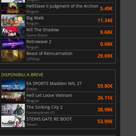
HellSlave II Judgment of the Archon
5.49€
Kinguin
Big Walk
11.34€
Kinguin
Kill The Shadow
9.68€
Game Boost
Retrowave 2
0.68€
Kinguin
Beast of Reincarnation
29.69€
LDShop
DISPONIBILI A BREVE
EA SPORTS Madden NFL 27
59.80€
Eneba
Hell Let Loose Vietnam
26.11€
Kinguin
The Sinking City 2
38.98€
Gamesplanet US
STEINS;GATE RE BOOT
53.99€
Steam