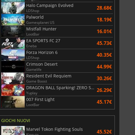
Halo Campaign Evolved
28.68€
LDShop
Palworld
18.19€
Gamesplanet US
Mistfall Hunter
16.01€
LootBar
EA SPORTS FC 27
45.73€
Eneba
Forza Horizon 6
40.35€
LDShop
Crimson Desert
44.99€
Gamelife
Resident Evil Requiem
30.26€
Game Boost
DRAGON BALL Sparking! ZERO Super Limit Breaking NEO
26.29€
Yuplay
007 First Light
45.17€
LootBar
GIOCHI NUOVI
Marvel Tokon Fighting Souls
45.52€
Kinguin