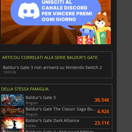
6.77
€
15.48
€
War WARHAMMER 3
Lies Of P
ARTICOLI CORRELATI ALLA SERIE BALDUR'S GATE
Baldur's Gate 3 non arriverà su Nintendo Switch 2
13/01/26
DELLA STESSA FAMIGLIA
Baldur's Gate 3
38.54€
Kinguin
Baldur's Gate The Classic Saga Bundle
4.92€
Kinguin
Baldur's Gate Dark Alliance
23.11€
Eneba
Baldur's Gate 2 : Enhanced Edition