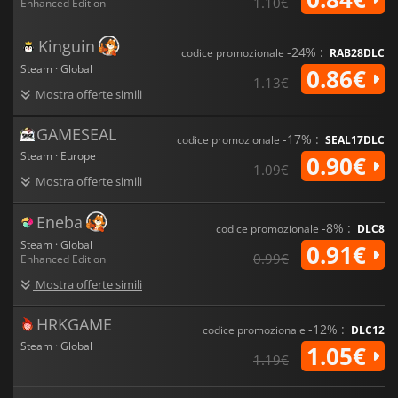
Edition
vi regalerà ore di gioco emozionanti e avventure
1.10€
Enhanced Edition
indimenticabili.
Kinguin
-24% :
codice promozionale
RAB28DLC
Steam · Global
0.86€
1.13€
Mostra offerte simili
GAMESEAL
-17% :
codice promozionale
SEAL17DLC
Steam · Europe
0.90€
1.09€
Mostra offerte simili
Eneba
-8% :
codice promozionale
DLC8
Steam · Global
0.91€
0.99€
Enhanced Edition
Mostra offerte simili
HRKGAME
-12% :
codice promozionale
DLC12
Steam · Global
1.05€
1.19€