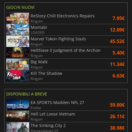
GIOCHI NUOVI
ReStory Chill Electronics Repairs
7.95€
Kinguin
Montabi
12.09€
LOADED
Marvel Tokon Fighting Souls
45.52€
Kinguin
HellSlave II Judgment of the Archon
5.40€
Kinguin
Big Walk
11.34€
Kinguin
Kill The Shadow
6.63€
Kinguin
DISPONIBILI A BREVE
EA SPORTS Madden NFL 27
59.80€
Eneba
Hell Let Loose Vietnam
26.11€
Kinguin
The Sinking City 2
38.98€
Gamesplanet US