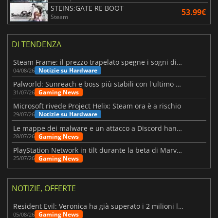
STEINS;GATE RE BOOT
53.99€
Steam
DI TENDENZA
Steam Frame: il prezzo trapelato spegne i sogni di un VR economico
Notizie su Hardware
04/08/26
Palworld: Sunreach e boss più stabili con l'ultimo update
Gaming News
31/07/26
Microsoft rivede Project Helix: Steam ora è a rischio
Notizie su Hardware
29/07/26
Le mappe dei malware e un attacco a Discord hanno colpito Meccha Chameleon
Gaming News
28/07/26
PlayStation Network in tilt durante la beta di Marvel Tōkon
Gaming News
25/07/26
NOTIZIE, OFFERTE
Resident Evil: Veronica ha già superato i 2 milioni liste dei desideri
Gaming News
05/08/26