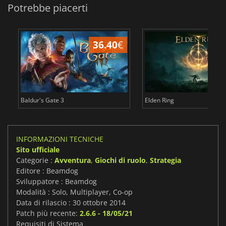
Potrebbe piacerti
36.40
€
2
Baldur's Gate 3
Elden Ring
INFORMAZIONI TECNICHE
Sito ufficiale
Categorie :
Avventura
,
Giochi di ruolo
,
Strategia
Editore : Beamdog
Sviluppatore : Beamdog
Modalità : Solo, Multiplayer, Co-op
Data di rilascio : 30 ottobre 2014
Patch più recente:
2.6.6 - 18/05/21
Requisiti di Sistema