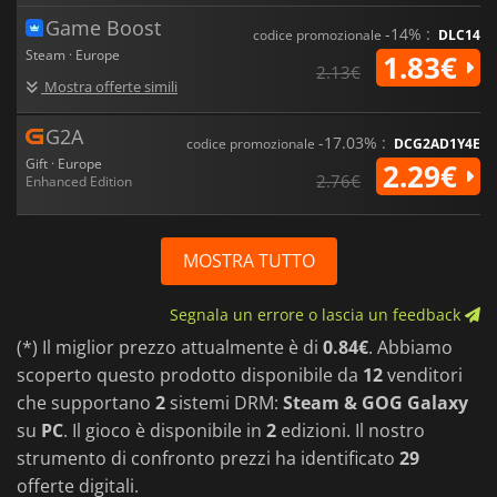
Game Boost
-14% :
codice promozionale
DLC14
Steam · Europe
1.83€
2.13€
Mostra offerte simili
G2A
-17.03% :
codice promozionale
DCG2AD1Y4E
Gift · Europe
2.29€
2.76€
Enhanced Edition
MOSTRA TUTTO
Segnala un errore o lascia un feedback
(*) Il miglior prezzo attualmente è di
0.84€
. Abbiamo
scoperto questo prodotto disponibile da
12
venditori
che supportano
2
sistemi DRM:
Steam & GOG Galaxy
su
PC
. Il gioco è disponibile in
2
edizioni. Il nostro
strumento di confronto prezzi ha identificato
29
offerte digitali.