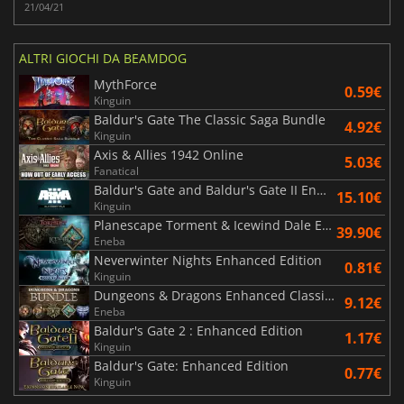
21/04/21
ALTRI GIOCHI DA BEAMDOG
MythForce
0.59€
Kinguin
Baldur's Gate The Classic Saga Bundle
4.92€
Kinguin
Axis & Allies 1942 Online
5.03€
Fanatical
Baldur's Gate and Baldur's Gate II Enhanced Editions
15.10€
Kinguin
Planescape Torment & Icewind Dale Enhanced Editions
39.90€
Eneba
Neverwinter Nights Enhanced Edition
0.81€
Kinguin
Dungeons & Dragons Enhanced Classics Bundle
9.12€
Eneba
Baldur's Gate 2 : Enhanced Edition
1.17€
Kinguin
Baldur's Gate: Enhanced Edition
0.77€
Kinguin