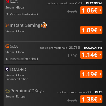
K4G
-12% :
codice promozionale
DLC12DEAL
Steam · Global
1.06€
1.20€
Mostra offerte simili
Instant Gaming
1.09€
Steam · Global
G2A
-28.76% :
codice promozionale
DCG2AD1Y4E
Steam · Global
1.14€
1.60€
Mostra offerte simili
LOADED
1.19€
Steam · Global
Enhanced Edition
PremiumCDKeys
-8% :
codice promozionale
DLC8
Steam · Europe
1.38€
1.50€