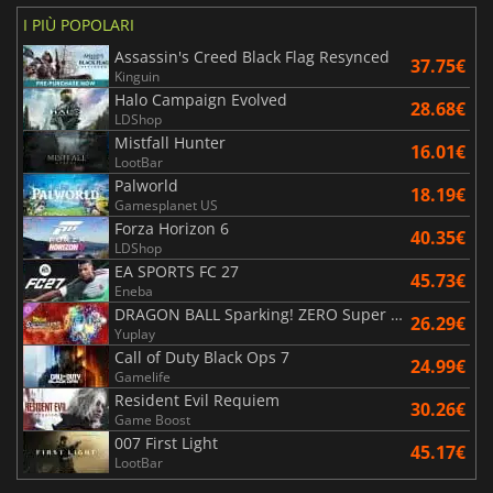
I PIÙ POPOLARI
Assassin's Creed Black Flag Resynced
37.75€
Kinguin
Halo Campaign Evolved
28.68€
LDShop
Mistfall Hunter
16.01€
LootBar
Palworld
18.19€
Gamesplanet US
Forza Horizon 6
40.35€
LDShop
EA SPORTS FC 27
45.73€
Eneba
DRAGON BALL Sparking! ZERO Super Limit Breaking NEO
26.29€
Yuplay
Call of Duty Black Ops 7
24.99€
Gamelife
Resident Evil Requiem
30.26€
Game Boost
007 First Light
45.17€
LootBar