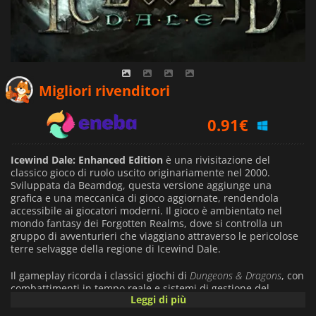
0.84
€
Migliori rivenditori
0.91
€
1.09
€
Icewind Dale: Enhanced Edition
è una rivisitazione del
classico gioco di ruolo uscito originariamente nel 2000.
Sviluppata da Beamdog, questa versione aggiunge una
grafica e una meccanica di gioco aggiornate, rendendola
accessibile ai giocatori moderni. Il gioco è ambientato nel
mondo fantasy dei Forgotten Realms, dove si controlla un
gruppo di avventurieri che viaggiano attraverso le pericolose
terre selvagge della regione di Icewind Dale.
Il gameplay ricorda i classici giochi di
Dungeons & Dragons
, con
combattimenti in tempo reale e sistemi di gestione del
Leggi di più
gruppo. Esplorerete una varietà di ambienti, dalle tundre
innevate alle antiche caverne sotterranee, combattendo