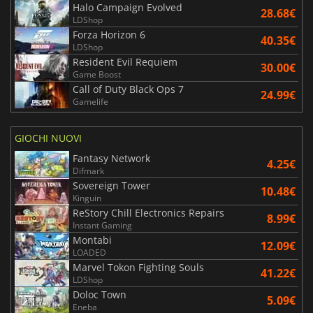
Halo Campaign Evolved
28.68€
LDShop
Forza Horizon 6
40.35€
LDShop
Resident Evil Requiem
30.00€
Game Boost
Call of Duty Black Ops 7
24.99€
Gamelife
GIOCHI NUOVI
Fantasy Network
4.25€
Difmark
Sovereign Tower
10.48€
Kinguin
ReStory Chill Electronics Repairs
8.99€
Instant Gaming
Montabi
12.09€
LOADED
Marvel Tokon Fighting Souls
41.22€
LDShop
Doloc Town
5.09€
Eneba