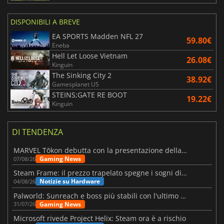
DISPONIBILI A BREVE
EA SPORTS Madden NFL 27
59.80€
Eneba
Hell Let Loose Vietnam
26.08€
Kinguin
The Sinking City 2
38.92€
Gamesplanet US
STEINS;GATE RE BOOT
19.22€
Kinguin
DI TENDENZA
MARVEL Tōkon debutta con la presentazione della roadmap per il primo anno
Gaming News
07/08/26
Steam Frame: il prezzo trapelato spegne i sogni di un VR economico
Notizie su Hardware
04/08/26
Palworld: Sunreach e boss più stabili con l'ultimo update
Gaming News
31/07/26
Microsoft rivede Project Helix: Steam ora è a rischio