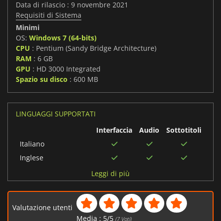
Data di rilascio : 9 novembre 2021
Requisiti di Sistema
Minimi
OS:
Windows 7 (64-bits)
CPU
: Pentium (Sandy Bridge Architecture)
RAM
: 6 GB
GPU
: HD 3000 Integrated
Spazio su disco
: 600 MB
LINGUAGGI SUPPORTATI
Interfaccia
Audio
Sottotitoli
Italiano
Inglese
Spagnolo
Leggi di più
Tedesco
Russo
Valutazione utenti
Francese
Media :
5
/
5
(
7
Voti)