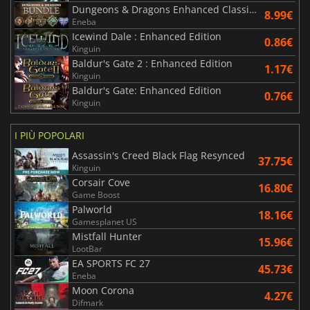
Dungeons & Dragons Enhanced Classics Bundle
8.99€
Eneba
Icewind Dale : Enhanced Edition
0.86€
Kinguin
Baldur's Gate 2 : Enhanced Edition
1.17€
Kinguin
Baldur's Gate: Enhanced Edition
0.76€
Kinguin
I PIÙ POPOLARI
Assassin's Creed Black Flag Resynced
37.75€
Kinguin
Corsair Cove
16.80€
Game Boost
Palworld
18.16€
Gamesplanet US
Mistfall Hunter
15.96€
LootBar
EA SPORTS FC 27
45.73€
Eneba
Moon Corona
4.27€
Difmark