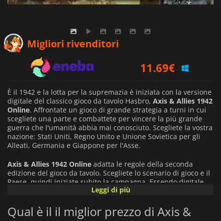
10.32
€
Migliori rivenditori
11.69
€
14.19
€
È il 1942 e la lotta per la supremazia è iniziata con la versione
digitale del classico gioco da tavolo Hasbro,
Axis & Allies 1942
Online
. Affrontate un gioco di grande strategia a turni in cui
scegliete una parte e combattete per vincere la più grande
guerra che l'umanità abbia mai conosciuto. Scegliete la vostra
nazione: Stati Uniti, Regno Unito e Unione Sovietica per gli
Alleati, Germania e Giappone per l'Asse.
Axis & Allies 1942 Online
adatta le regole della seconda
edizione del gioco da tavolo. Scegliete lo scenario di gioco e il
Paese, quindi iniziate subito la campagna. Essendo digitale,
Leggi di più
non c'è bisogno di impostare il tabellone, perché è già tutto
pronto. Tutorial e tooltip sono presenti per aiutare i
Qual è il il miglior prezzo di Axis &
principianti a orientarsi.