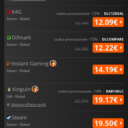
K4G
-12% :
codice promozionale
DLC12DEAL
Steam · Global
12.09€
13.74€
Difmark
-15% :
codice promozionale
DLCOMPARE
Steam · Global
12.22€
14.38€
Instant Gaming
14.19€
Steam · Global
Kinguin
-14% :
codice promozionale
RAB14DLC
Gift · Global
19.17€
22.29€
Mostra offerte simili
Steam
19.50€
Steam · Global