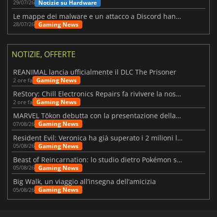
Notizie su Hardware
29/07/26
Le mappe dei malware e un attacco a Discord hanno colpito Meccha Chameleon
Gaming News
28/07/26
NOTIZIE, OFFERTE
REANIMAL lancia ufficialmente il DLC The Prisoner
Gaming News
2 ore fa
ReStory: Chill Electronics Repairs fa rivivere la nostalgia degli anni 2000
Gaming News
2 ore fa
MARVEL Tōkon debutta con la presentazione della roadmap per il primo anno
Gaming News
07/08/26
Resident Evil: Veronica ha già superato i 2 milioni liste dei desideri
Gaming News
05/08/26
Beast of Reincarnation: lo studio dietro Pokémon su una nuova strada
Gaming News
05/08/26
Big Walk, un viaggio all’insegna dell’amicizia
Gaming News
05/08/26