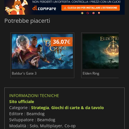
Potrebbe piacerti
36.07
€
2
Baldur's Gate 3
Elden Ring
INFORMAZIONI TECNICHE
Sito ufficiale
Categorie :
Strategia
,
Giochi di carte & da tavolo
Editore : Beamdog
Sviluppatore : Beamdog
Modalità : Solo, Multiplayer, Co-op