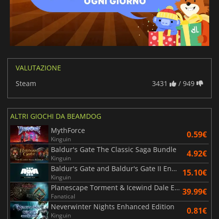
VALUTAZIONE
Steam
3431
/ 949
ALTRI GIOCHI DA BEAMDOG
MythForce
0.59€
Kinguin
Baldur's Gate The Classic Saga Bundle
4.92€
Kinguin
Baldur's Gate and Baldur's Gate II Enhanced Editions
15.10€
Kinguin
Planescape Torment & Icewind Dale Enhanced Editions
39.99€
Fanatical
Neverwinter Nights Enhanced Edition
0.81€
Kinguin