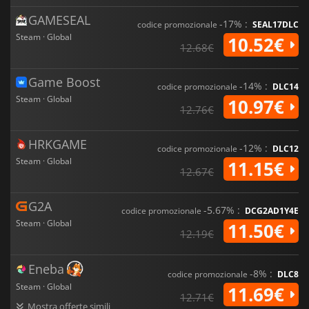
GAMESEAL
-17% :
codice promozionale
SEAL17DLC
Steam · Global
10.52€
12.68€
Game Boost
-14% :
codice promozionale
DLC14
Steam · Global
10.97€
12.76€
HRKGAME
-12% :
codice promozionale
DLC12
Steam · Global
11.15€
12.67€
G2A
-5.67% :
codice promozionale
DCG2AD1Y4E
Steam · Global
11.50€
12.19€
Eneba
-8% :
codice promozionale
DLC8
Steam · Global
11.69€
12.71€
Mostra offerte simili