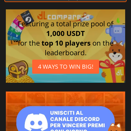
Portoghese
brasiliano
Polacco
Featuring a total prize pool of
1,000 USDT
for the
top 10 players
on the
leaderboard.
4 WAYS TO WIN BIG!