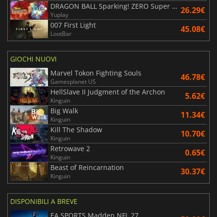
DRAGON BALL Sparking! ZERO Super Limit Breaking NEO
26.29€
Yuplay
007 First Light
45.08€
LootBar
GIOCHI NUOVI
Marvel Tokon Fighting Souls
46.78€
Gamesplanet US
HellSlave II Judgment of the Archon
5.62€
Kinguin
Big Walk
11.34€
Kinguin
Kill The Shadow
10.70€
Kinguin
Retrowave 2
0.65€
Kinguin
Beast of Reincarnation
30.37€
Kinguin
DISPONIBILI A BREVE
EA SPORTS Madden NFL 27