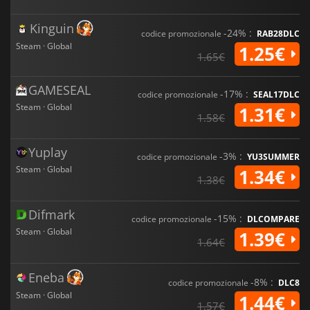
Kinguin
-24% :
codice promozionale
RAB28DLC
Steam · Global
1.25€
1.65€
GAMESEAL
-17% :
codice promozionale
SEAL17DLC
Steam · Global
1.31€
1.58€
Yuplay
-3% :
codice promozionale
YU3SUMMER
Steam · Global
1.34€
1.38€
Difmark
-15% :
codice promozionale
DLCOMPARE
Steam · Global
1.39€
1.64€
Eneba
-8% :
codice promozionale
DLC8
Steam · Global
1.44€
1.57€