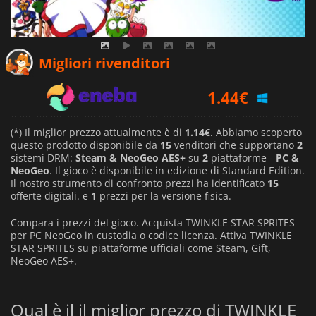
1.25
€
Migliori rivenditori
1.44
€
1.14
€
(*) Il miglior prezzo attualmente è di
1.14€
. Abbiamo scoperto
questo prodotto disponibile da
15
venditori che supportano
2
sistemi DRM:
Steam & NeoGeo AES+
su
2
piattaforme -
PC &
NeoGeo
. Il gioco è disponibile in edizione di Standard Edition.
Il nostro strumento di confronto prezzi ha identificato
15
offerte digitali. e
1
prezzi per la versione fisica.
Compara i prezzi del gioco. Acquista TWINKLE STAR SPRITES
per PC NeoGeo in custodia o codice licenza. Attiva TWINKLE
STAR SPRITES su piattaforme ufficiali come Steam, Gift,
NeoGeo AES+.
Qual è il il miglior prezzo di TWINKLE