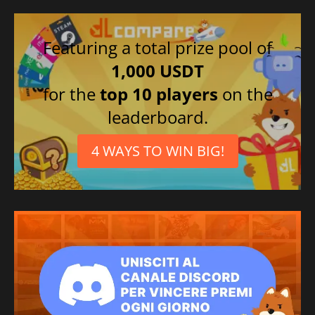
Featuring a total prize pool of
1,000 USDT
for the
top 10 players
on the
leaderboard.
4 WAYS TO WIN BIG!