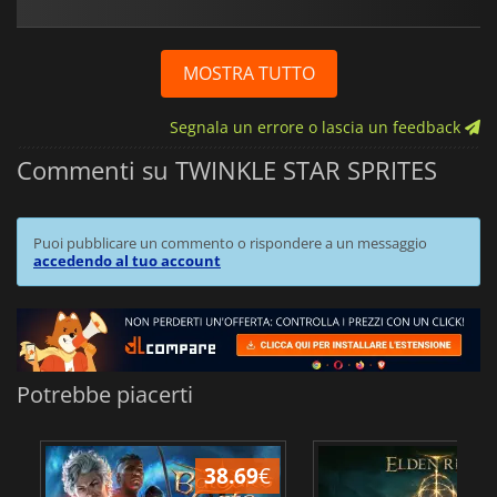
MOSTRA TUTTO
Segnala un errore o lascia un feedback
Commenti su TWINKLE STAR SPRITES
Puoi pubblicare un commento o rispondere a un messaggio
accedendo al tuo account
Potrebbe piacerti
38.69
€
2