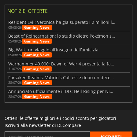
NOTIZIE, OFFERTE
Resident Evil: Veronica ha già superato i 2 milioni liste dei desideri
Gaming News
05/08/26
Beast of Reincarnation: lo studio dietro Pokémon su una nuova strada
Gaming News
05/08/26
Big Walk, un viaggio all’insegna dell’amicizia
Gaming News
05/08/26
Warhammer 40.000: Dawn of War 4 presenta la fazione dei Necron
Gaming News
31/07/26
Forsaken Realms: Vahrin's Call esce dopo un decennio di sviluppo
Gaming News
28/07/26
Annunciato ufficialmente il DLC Hell Rising per Nioh 3
Gaming News
28/07/26
Ottieni le offerte migliori e i codici sconto per giocatori
Iscriviti alla newsletter di DLCompare