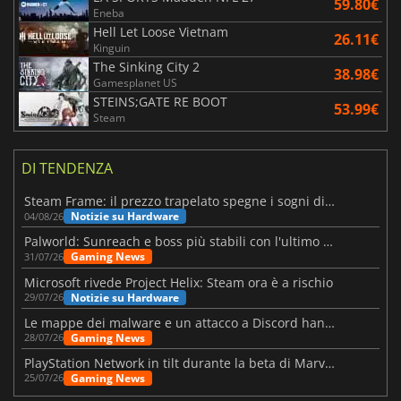
59.80€
Eneba
Hell Let Loose Vietnam
26.11€
Kinguin
The Sinking City 2
38.98€
Gamesplanet US
STEINS;GATE RE BOOT
53.99€
Steam
DI TENDENZA
Steam Frame: il prezzo trapelato spegne i sogni di un VR economico
Notizie su Hardware
04/08/26
Palworld: Sunreach e boss più stabili con l'ultimo update
Gaming News
31/07/26
Microsoft rivede Project Helix: Steam ora è a rischio
Notizie su Hardware
29/07/26
Le mappe dei malware e un attacco a Discord hanno colpito Meccha Chameleon
Gaming News
28/07/26
PlayStation Network in tilt durante la beta di Marvel Tōkon
Gaming News
25/07/26