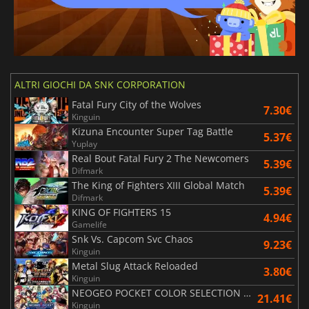
ALTRI GIOCHI DA SNK CORPORATION
Fatal Fury City of the Wolves
7.30€
Kinguin
Kizuna Encounter Super Tag Battle
5.37€
Yuplay
Real Bout Fatal Fury 2 The Newcomers
5.39€
Difmark
The King of Fighters XIII Global Match
5.39€
Difmark
KING OF FIGHTERS 15
4.94€
Gamelife
Snk Vs. Capcom Svc Chaos
9.23€
Kinguin
Metal Slug Attack Reloaded
3.80€
Kinguin
NEOGEO POCKET COLOR SELECTION Vol.2
21.41€
Kinguin