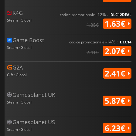
K4G
-12% :
codice promozionale
DLC12DEAL
Steam · Global
1.63€
1.85€
Game Boost
-14% :
codice promozionale
DLC14
Steam · Global
2.07€
2.41€
G2A
2.41€
Gift · Global
Gamesplanet UK
5.87€
Steam · Global
Gamesplanet US
6.23€
Steam · Global