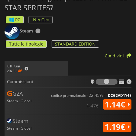
STAR SPRITES?
PC
NeoGeo
Steam
Tutte le tipologie
STANDARD EDITION
Condividi
CD Key
da
1.14€
Commiss
Commissioni
G2A
-22.45% :
codice promozionale
DCG2AD1Y4E
Steam · Global
1.14€
1.47€
Steam
1.19€
Steam · Global