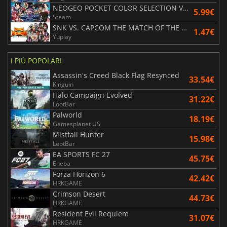
NEOGEO POCKET COLOR SELECTION Vol. 1
5.99€
Steam
SNK VS. CAPCOM THE MATCH OF THE MILLENNIUM
1.47€
Yuplay
I PIÙ POPOLARI
Assassin's Creed Black Flag Resynced
33.54€
Kinguin
Halo Campaign Evolved
31.22€
LootBar
Palworld
18.19€
Gamesplanet US
Mistfall Hunter
15.98€
LootBar
EA SPORTS FC 27
45.75€
Eneba
Forza Horizon 6
42.42€
HRKGAME
Crimson Desert
44.73€
HRKGAME
Resident Evil Requiem
31.07€
HRKGAME