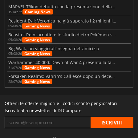
MARVEL Tōkon debutta con la presentazione della roadmap per il primo anno
Gaming News
15 ore fa
Resident Evil: Veronica ha già superato i 2 milioni liste dei desideri
Gaming News
05/08/26
Beast of Reincarnation: lo studio dietro Pokémon su una nuova strada
Gaming News
05/08/26
Big Walk, un viaggio all’insegna dell’amicizia
Gaming News
05/08/26
Warhammer 40.000: Dawn of War 4 presenta la fazione dei Necron
Gaming News
31/07/26
Forsaken Realms: Vahrin's Call esce dopo un decennio di sviluppo
Gaming News
28/07/26
Ottieni le offerte migliori e i codici sconto per giocatori
Iscriviti alla newsletter di DLCompare