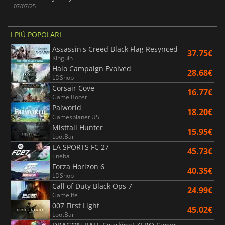
07/07/25
I PIÙ POPOLARI
Assassin's Creed Black Flag Resynced
37.75€
Kinguin
Halo Campaign Evolved
28.68€
LDShop
Corsair Cove
16.77€
Game Boost
Palworld
18.20€
Gamesplanet US
Mistfall Hunter
15.95€
LootBar
EA SPORTS FC 27
45.73€
Eneba
Forza Horizon 6
40.35€
LDShop
Call of Duty Black Ops 7
24.99€
Gamelife
007 First Light
45.02€
LootBar