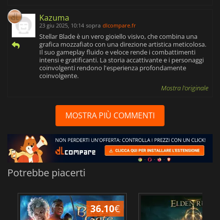
Kazuma
23 giu 2025, 10:14
sopra
dlcompare.fr
Stellar Blade è un vero gioiello visivo, che combina una
grafica mozzafiato con una direzione artistica meticolosa.
Il suo gameplay fluido e veloce rende i combattimenti
intensi e gratificanti. La storia accattivante e i personaggi
coinvolgenti rendono l'esperienza profondamente
coinvolgente.
Mostra l'originale
MOSTRA PIÙ COMMENTI
Potrebbe piacerti
36.10
€
2