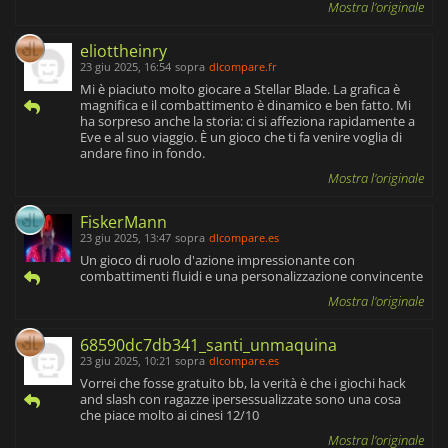
Mostra l'originale
eliottheinry
23 giu 2025, 16:54
sopra
dlcompare.fr
Mi è piaciuto molto giocare a Stellar Blade. La grafica è
magnifica e il combattimento è dinamico e ben fatto. Mi
ha sorpreso anche la storia: ci si affeziona rapidamente a
Eve e al suo viaggio. È un gioco che ti fa venire voglia di
andare fino in fondo.
Mostra l'originale
FiskerMann
23 giu 2025, 13:47
sopra
dlcompare.es
Un gioco di ruolo d'azione impressionante con
combattimenti fluidi e una personalizzazione convincente
Mostra l'originale
68590dc7db341_santi_unmaquina
23 giu 2025, 10:21
sopra
dlcompare.es
Vorrei che fosse gratuito bb, la verità è che i giochi hack
and slash con ragazze ipersessualizzate sono una cosa
che piace molto ai cinesi 12/10
Mostra l'originale