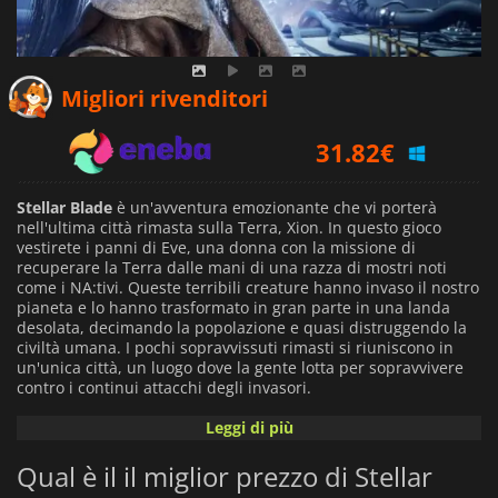
31.65
€
Migliori rivenditori
31.82
€
39.99
€
Stellar Blade
è un'avventura emozionante che vi porterà
nell'ultima città rimasta sulla Terra, Xion. In questo gioco
vestirete i panni di Eve, una donna con la missione di
recuperare la Terra dalle mani di una razza di mostri noti
come i NA:tivi. Queste terribili creature hanno invaso il nostro
pianeta e lo hanno trasformato in gran parte in una landa
desolata, decimando la popolazione e quasi distruggendo la
civiltà umana. I pochi sopravvissuti rimasti si riuniscono in
un'unica città, un luogo dove la gente lotta per sopravvivere
contro i continui attacchi degli invasori.
Leggi di più
In
Stellar Blade
, Eve dovrà stringere rapporti con gli abitanti
di Xion e aiutarli a ricostruire la città, combattendo al
Qual è il il miglior prezzo di Stellar
contempo potenti nemici in emozionanti battaglie basate
sull'azione. Eve potrà sviluppare diverse abilità che le