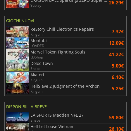
DRAGON BALL Sparking! ZERO Super Limit Breaking NEO
26.29€
Yuplay
GIOCHI NUOVI
ReStory Chill Electronics Repairs
7.37€
Kinguin
Montabi
12.09€
LOADED
Marvel Tokon Fighting Souls
41.22€
LDShop
Doloc Town
5.09€
Eneba
Akatori
6.10€
Kinguin
HellSlave 2 Judgment of the Archon
5.25€
Kinguin
DISPONIBILI A BREVE
EA SPORTS Madden NFL 27
59.80€
Eneba
Hell Let Loose Vietnam
26.10€