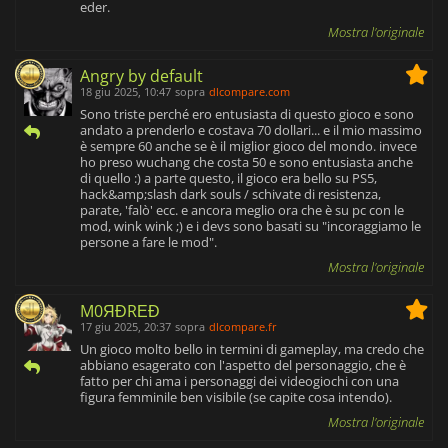
eder.
Mostra l'originale
Angry by default
18 giu 2025, 10:47
sopra
dlcompare.com
Sono triste perché ero entusiasta di questo gioco e sono
andato a prenderlo e costava 70 dollari... e il mio massimo
è sempre 60 anche se è il miglior gioco del mondo. invece
ho preso wuchang che costa 50 e sono entusiasta anche
di quello :) a parte questo, il gioco era bello su PS5,
hack&amp;slash dark souls / schivate di resistenza,
parate, 'falò' ecc. e ancora meglio ora che è su pc con le
mod, wink wink ;) e i devs sono basati su "incoraggiamo le
persone a fare le mod".
Mostra l'originale
M0ЯĐRΕĐ
17 giu 2025, 20:37
sopra
dlcompare.fr
Un gioco molto bello in termini di gameplay, ma credo che
abbiano esagerato con l'aspetto del personaggio, che è
fatto per chi ama i personaggi dei videogiochi con una
figura femminile ben visibile (se capite cosa intendo).
Mostra l'originale