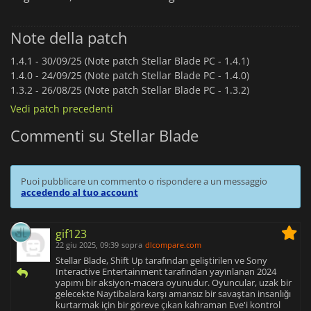
Note della patch
1.4.1 -
30/09/25 (Note patch Stellar Blade PC - 1.4.1)
1.4.0 -
24/09/25 (Note patch Stellar Blade PC - 1.4.0)
1.3.2 -
26/08/25 (Note patch Stellar Blade PC - 1.3.2)
Vedi patch precedenti
Commenti su Stellar Blade
Puoi pubblicare un commento o rispondere a un messaggio
accedendo al tuo account
gif123
22 giu 2025, 09:39
sopra
dlcompare.com
Stellar Blade, Shift Up tarafından geliştirilen ve Sony
Interactive Entertainment tarafından yayınlanan 2024
yapımı bir aksiyon-macera oyunudur. Oyuncular, uzak bir
gelecekte Naytibalara karşı amansız bir savaştan insanlığı
kurtarmak için bir göreve çıkan kahraman Eve'i kontrol