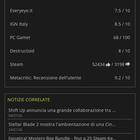
Everyeye.it
7.5 / 10
IGN Italy
8.5 / 10
PC Gamer
68 / 100
Destructoid
8 / 10
Steam
52434
/ 3198
Metacritic: Recensione dell'utente
9.2 / 10
NOTIZIE CORRELATE
Shift Up annuncia una grande collaborazione tra NIKKE e Persona
04/07/26
Stellar Blade 2 mostra l'ambientazione di una Cina in rovina
24/01/26
Fanatical Mystery Box Bundle - fino a 25 Steam Key a sorpresa