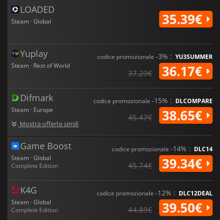
LOADED
35.39€
Steam · Global
Yuplay
-3% :
codice promozionale
YU3SUMMER
Steam · Rest of World
36.17€
37.29€
Difmark
-15% :
codice promozionale
DLCOMPARE
Steam · Europe
38.65€
45.47€
Mostra offerte simili
Game Boost
-14% :
codice promozionale
DLC14
Steam · Global
39.34€
45.74€
Complete Edition
K4G
-12% :
codice promozionale
DLC12DEAL
Steam · Global
39.50€
44.89€
Complete Edition