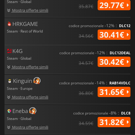
Steam · Global
29.77€
35.87€
Mostra offerte simili
HRKGAME
-12% :
codice promozionale
DLC12
Steam · Rest of World
30.41€
34.56€
K4G
-12% :
codice promozionale
DLC12DEAL
Steam · Global
30.42€
34.57€
Mostra offerte simili
Kinguin
-14% :
codice promozionale
RAB14VDLC
Steam · Europe
31.65€
36.80€
Mostra offerte simili
Eneba
-8% :
codice promozionale
DLC8
Steam · Global
31.82€
34.59€
Mostra offerte simili