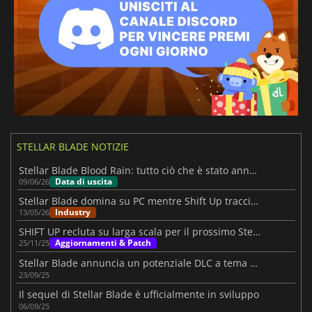
Turco
Russo
Cinese semplificato
STELLAR BLADE NOTIZIE
Stellar Blade Blood Rain: tutto ciò che è stato annunciato finora
Data di uscita
09/06/26
Stellar Blade domina su PC mentre Shift Up traccia il futuro indipendente
Industry
13/05/26
SHIFT UP recluta su larga scala per il prossimo Stellar Blade
Aggiornamenti & Patch
25/11/25
Stellar Blade annuncia un potenziale DLC a tema horror in vista del TGS
23/09/25
Il sequel di Stellar Blade è ufficialmente in sviluppo
06/09/25