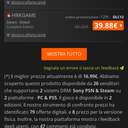
Mostra offerte simili
HRKGAME
-12% :
codice promozionale
DLC12
Steam · Global
39.88€
45.32€
Complete Edition
Mostra offerte simili
MOSTRA TUTTO
Segnala un errore o lascia un feedback
(*) Il miglior prezzo attualmente è di
16.99€
. Abbiamo
scoperto questo prodotto disponibile da
26
venditori
che supportano
2
sistemi DRM:
Sony PSN & Steam
su
2
piattaforme -
PC & PS5
. Il gioco è disponibile in
2
edizioni. Il nostro strumento di confronto prezzi ha
identificato
79
offerte digitali. e
8
prezzi per la versione
fisica. Inoltre, la nostra piattaforma mostra i feedback
degli utenti, con
47
commenti già condivisi.