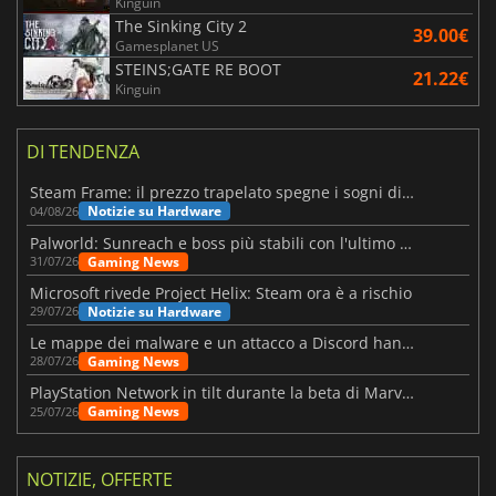
Kinguin
The Sinking City 2
39.00€
Gamesplanet US
STEINS;GATE RE BOOT
21.22€
Kinguin
DI TENDENZA
Steam Frame: il prezzo trapelato spegne i sogni di un VR economico
Notizie su Hardware
04/08/26
Palworld: Sunreach e boss più stabili con l'ultimo update
Gaming News
31/07/26
Microsoft rivede Project Helix: Steam ora è a rischio
Notizie su Hardware
29/07/26
Le mappe dei malware e un attacco a Discord hanno colpito Meccha Chameleon
Gaming News
28/07/26
PlayStation Network in tilt durante la beta di Marvel Tōkon
Gaming News
25/07/26
NOTIZIE, OFFERTE