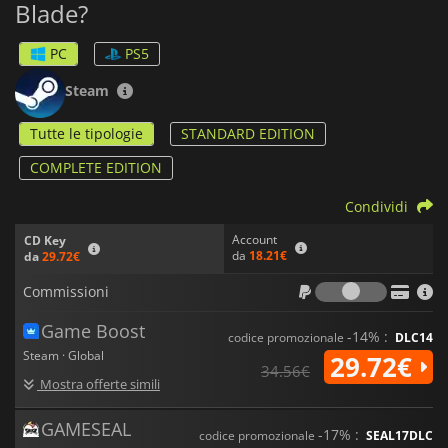
Blade?
saranno molto utili per annientare i NA:tivi, ma ci sono molti
tipi di nemici, tra cui temibili boss, che metteranno a dura
prova le sue capacità di combattimento.
PC
PS5
Stellar Blade
è un'avventura epica ambientata in un mondo
Steam
post-apocalittico, caratterizzata da una grafica
impressionante e da un gameplay ricco di azione.
Tutte le tipologie
STANDARD EDITION
COMPLETE EDITION
Condividi
Account
CD Key
da
18.21€
da
29.72€
Commiss
Commissioni
Game Boost
-14% :
codice promozionale
DLC14
Steam · Global
29.72€
34.56€
Mostra offerte simili
GAMESEAL
-17% :
codice promozionale
SEAL17DLC