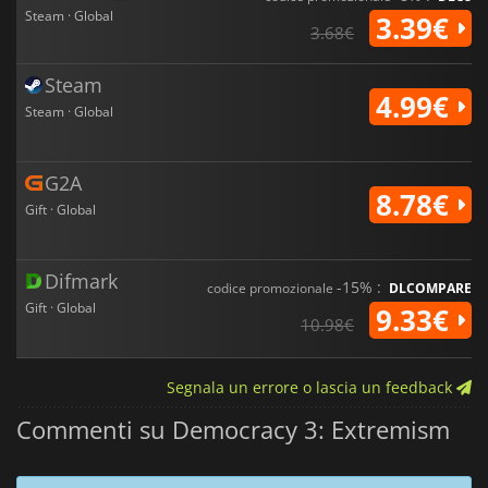
Steam · Global
3.39€
3.68€
Steam
4.99€
Steam · Global
G2A
8.78€
Gift · Global
Difmark
-15% :
codice promozionale
DLCOMPARE
Gift · Global
9.33€
10.98€
Segnala un errore o lascia un feedback
Commenti su Democracy 3: Extremism