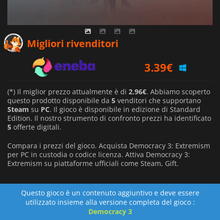
2.96
€
Migliori rivenditori
3.39
€
4.99
€
(*) Il miglior prezzo attualmente è di
2.96€
. Abbiamo scoperto
questo prodotto disponibile da
5
venditori che supportano
Steam
su
PC
. Il gioco è disponibile in edizione di Standard
Edition. Il nostro strumento di confronto prezzi ha identificato
5
offerte digitali.
Compara i prezzi del gioco. Acquista Democracy 3: Extremism
per PC in custodia o codice licenza. Attiva Democracy 3:
Extremism su piattaforme ufficiali come Steam, Gift.
Questo gioco è un contenuto aggiuntivo e deve essere
utilizzato insieme alla versione completa del gioco :
Democracy 3