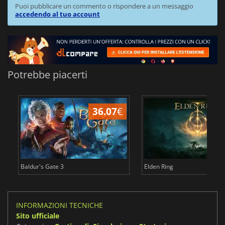
Puoi pubblicare un commento o rispondere a un messaggio
accedendo al tuo account
Potrebbe piacerti
36.07
€
2
Baldur's Gate 3
Elden Ring
INFORMAZIONI TECNICHE
Sito ufficiale