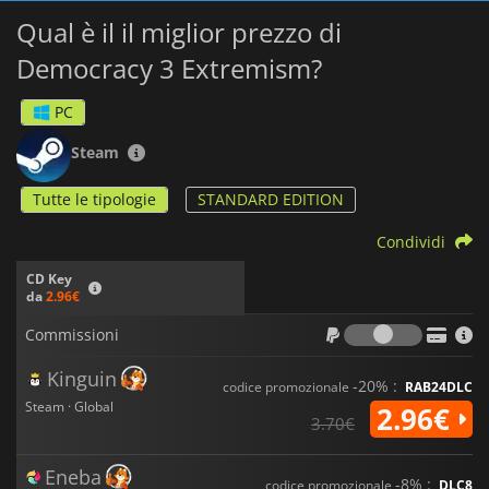
Qual è il il miglior prezzo di
Democracy 3 Extremism?
PC
Steam
Tutte le tipologie
STANDARD EDITION
Condividi
CD Key
da
2.96€
Commiss
Commissioni
Kinguin
-20% :
codice promozionale
RAB24DLC
Steam · Global
2.96€
3.70€
Eneba
-8% :
codice promozionale
DLC8