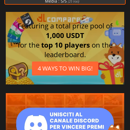
Media :
5
/
5
(
25
Voti)
Featuring a total prize pool of
1,000 USDT
for the
top 10 players
on the
leaderboard.
4 WAYS TO WIN BIG!