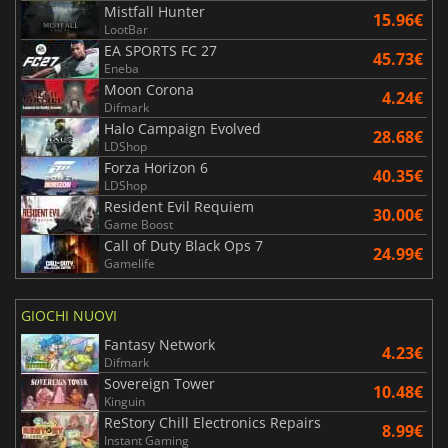
Mistfall Hunter
15.96€
LootBar
EA SPORTS FC 27
45.73€
Eneba
Moon Corona
4.24€
Difmark
Halo Campaign Evolved
28.68€
LDShop
Forza Horizon 6
40.35€
LDShop
Resident Evil Requiem
30.00€
Game Boost
Call of Duty Black Ops 7
24.99€
Gamelife
GIOCHI NUOVI
Fantasy Network
4.23€
Difmark
Sovereign Tower
10.48€
Kinguin
ReStory Chill Electronics Repairs
8.99€
Instant Gaming