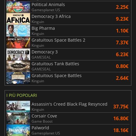
Political Animals
2.25€
Gamesplanet US
Democracy 3 Africa
9.23€
Kinguin
Big Pharma
1.10€
Kinguin
Gratuitous Space Battles 2
7.37€
Kinguin
Democracy 3
6.23€
GAMESEAL
Gratuitous Tank Battles
0.80€
GAMESEAL
Gratuitous Space Battles
2.64€
Kinguin
I PIÙ POPOLARI
Assassin's Creed Black Flag Resynced
37.75€
Kinguin
Corsair Cove
16.80€
Game Boost
Palworld
18.16€
Gamesplanet US