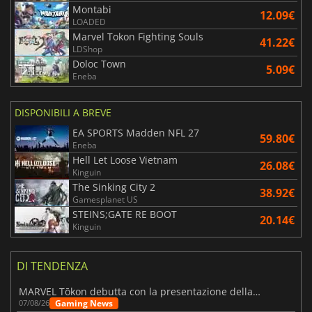
Montabi
12.09€
LOADED
Marvel Tokon Fighting Souls
41.22€
LDShop
Doloc Town
5.09€
Eneba
DISPONIBILI A BREVE
EA SPORTS Madden NFL 27
59.80€
Eneba
Hell Let Loose Vietnam
26.08€
Kinguin
The Sinking City 2
38.92€
Gamesplanet US
STEINS;GATE RE BOOT
20.14€
Kinguin
DI TENDENZA
MARVEL Tōkon debutta con la presentazione della roadmap per il primo anno
Gaming News
07/08/26