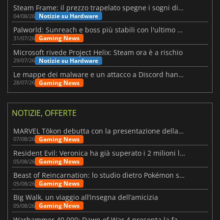
Steam Frame: il prezzo trapelato spegne i sogni di un VR economico
Notizie su Hardware
04/08/26
Palworld: Sunreach e boss più stabili con l'ultimo update
Gaming News
31/07/26
Microsoft rivede Project Helix: Steam ora è a rischio
Notizie su Hardware
29/07/26
Le mappe dei malware e un attacco a Discord hanno colpito Meccha Chameleon
Gaming News
28/07/26
NOTIZIE, OFFERTE
MARVEL Tōkon debutta con la presentazione della roadmap per il primo anno
Gaming News
07/08/26
Resident Evil: Veronica ha già superato i 2 milioni liste dei desideri
Gaming News
05/08/26
Beast of Reincarnation: lo studio dietro Pokémon su una nuova strada
Gaming News
05/08/26
Big Walk, un viaggio all’insegna dell’amicizia
Gaming News
05/08/26
Warhammer 40.000: Dawn of War 4 presenta la fazione dei Necron