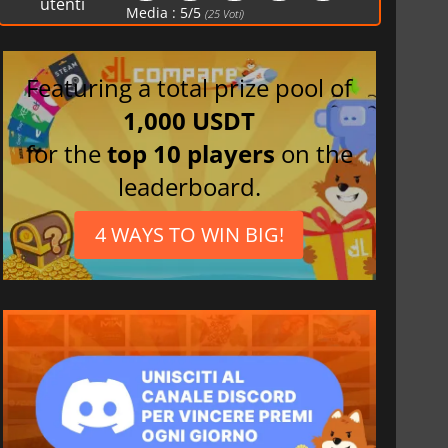
utenti
Media :
5
/
5
(
25
Voti)
Tedesco
Featuring a total prize pool of
1,000 USDT
for the
top 10 players
on the
leaderboard.
4 WAYS TO WIN BIG!