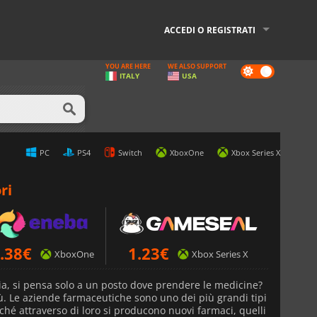
ACCEDI O REGISTRATI
YOU ARE HERE
WE ALSO SUPPORT
Dark
ITALY
USA
mode
PC
PS4
Switch
XboxOne
Xbox Series X
ri
.38
€
1.23
€
XboxOne
Xbox Series X
a, si pensa solo a un posto dove prendere le medicine?
ù. Le aziende farmaceutiche sono uno dei più grandi tipi
rché attraverso di loro si producono nuovi farmaci, quelli