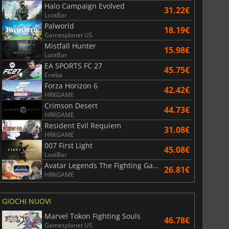
6.76
€
15.48
€
Halo Campaign Evolved
31.22€
LootBar
Palworld
18.19€
Gamesplanet US
Mistfall Hunter
15.98€
LootBar
War WARHAMMER 3
Lies Of P
EA SPORTS FC 27
45.75€
Eneba
Forza Horizon 6
42.42€
HRKGAME
Crimson Desert
44.73€
HRKGAME
Resident Evil Requiem
31.08€
HRKGAME
007 First Light
45.08€
LootBar
Avatar Legends The Fighting Game
26.81€
HRKGAME
GIOCHI NUOVI
Marvel Tokon Fighting Souls
46.78€
Gamesplanet US