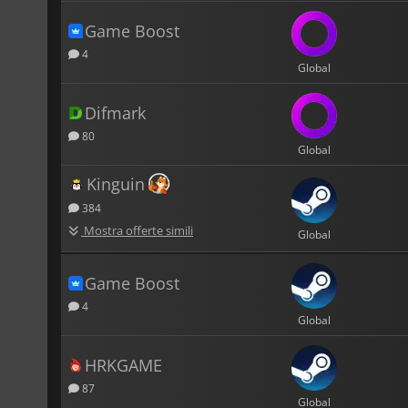
Game Boost
4
Global
Difmark
80
Global
Kinguin
384
Mostra offerte simili
Global
Game Boost
4
Global
HRKGAME
87
Global