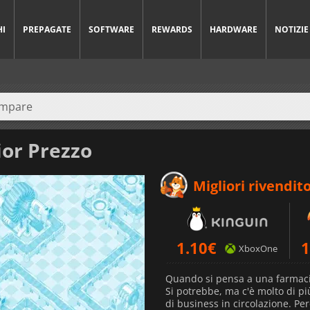
HI
PREPAGATE
SOFTWARE
REWARDS
HARDWARE
NOTIZIE
ior Prezzo
Migliori rivendito
1.10
€
1
XboxOne
Quando si pensa a una farmaci
Si potrebbe, ma c'è molto di pi
di business in circolazione. Pe