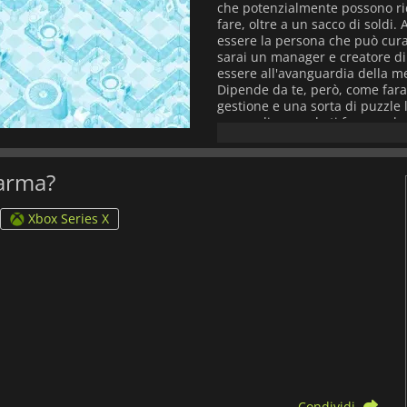
che potenzialmente possono rid
fare, oltre a un sacco di soldi.
essere la persona che può cura
sarai un manager e creatore di
essere all'avanguardia della
Dipende da te, però, come fara
gestione e una sorta di puzzle l
ma quali non solo ti faranno b
continuare la tua ricerca? È 
il gioco. C'è anche il fatto che
Dovrete cercare di capire perfe
harma?
una medicina per le malattie es
Inoltre, avete dei rivali che n
Xbox Series X
la prossima migliore medicina. 
mondo nelle vostre mani,
Big 
Condividi