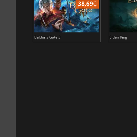
45.08
€
38.69
€
Baldur's Gate 3
Elden Ring