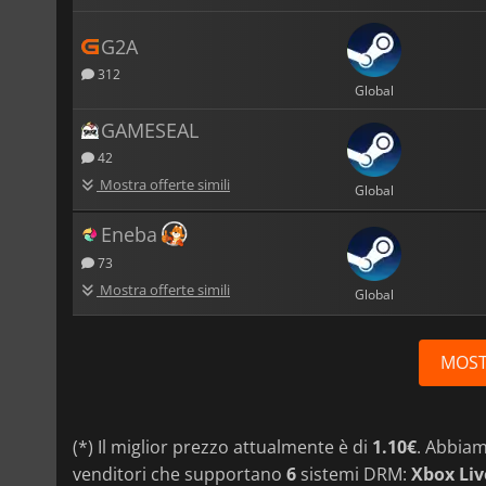
G2A
312
Global
GAMESEAL
42
Mostra offerte simili
Global
Eneba
73
Mostra offerte simili
Global
MOST
(*) Il miglior prezzo attualmente è di
1.10€
. Abbia
venditori che supportano
6
sistemi DRM:
Xbox Liv