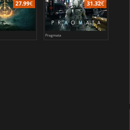
27.99
€
31.32
€
Pragmata
Total 