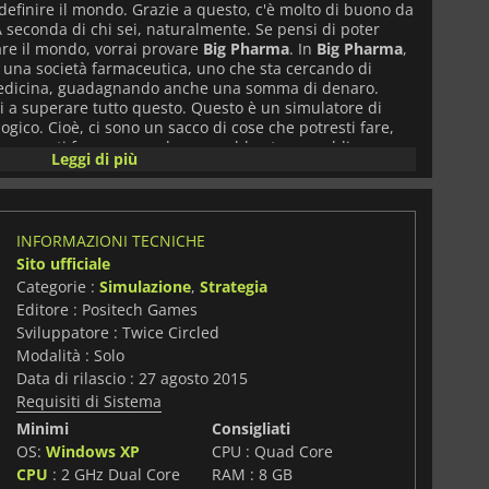
efinire il mondo. Grazie a questo, c'è molto di buono da
 A seconda di chi sei, naturalmente. Se pensi di poter
re il mondo, vorrai provare
Big Pharma
. In
Big Pharma
,
 una società farmaceutica, uno che sta cercando di
 medicina, guadagnando anche una somma di denaro.
i a superare tutto questo. Questo è un simulatore di
ogico. Cioè, ci sono un sacco di cose che potresti fare,
ene, ma ti faranno guadagnare abbastanza soldi per
Leggi di più
una domanda complessa, a cui dovrete rispondere durante
 il mondo gira mentre si cerca di produrre nuovi farmaci.
ttamente quando fare qualcosa e distribuirla. Faresti
tive e la venderesti in inverno? Noi pensiamo di no.
INFORMAZIONI TECNICHE
on vogliono nient'altro che battervi sul tempo per produrre
Sito ufficiale
Con 7 scenari unici, tanti modi di giocare e la salute del
Pharma
è più di un semplice simulatore.
Categorie :
Simulazione
,
Strategia
Editore : Positech Games
Sviluppatore : Twice Circled
Modalità : Solo
Data di rilascio : 27 agosto 2015
Requisiti di Sistema
Minimi
Consigliati
OS:
Windows XP
CPU : Quad Core
CPU
: 2 GHz Dual Core
RAM : 8 GB