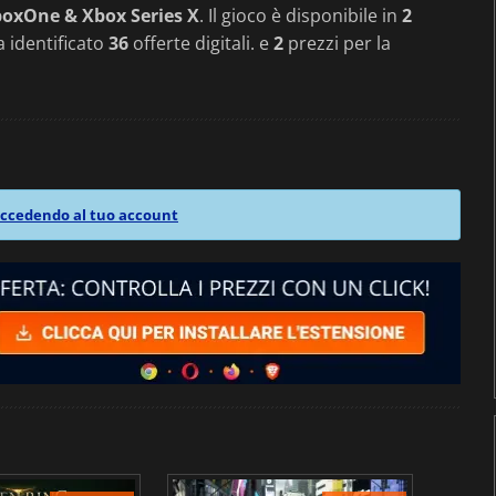
boxOne & Xbox Series X
. Il gioco è disponibile in
2
a identificato
36
offerte digitali. e
2
prezzi per la
ccedendo al tuo account