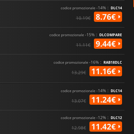
-14% :
codice promozionale
DLC14
8.76€
10.19€
-15% :
codice promozionale
DLCOMPARE
9.44€
11.11€
-16% :
codice promozionale
RAB18DLC
11.16€
13.29€
-14% :
codice promozionale
DLC14
11.24€
13.07€
-12% :
codice promozionale
DLC12
11.42€
12.98€