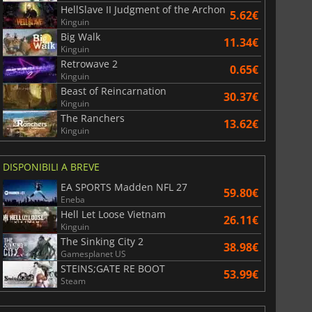
HellSlave II Judgment of the Archon
5.62€
Kinguin
Big Walk
11.34€
Kinguin
Retrowave 2
0.65€
Kinguin
Beast of Reincarnation
30.37€
Kinguin
The Ranchers
13.62€
Kinguin
DISPONIBILI A BREVE
EA SPORTS Madden NFL 27
59.80€
Eneba
Hell Let Loose Vietnam
26.11€
Kinguin
The Sinking City 2
38.98€
Gamesplanet US
STEINS;GATE RE BOOT
53.99€
Steam