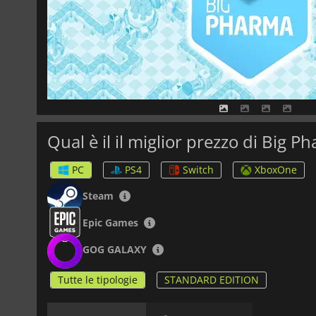
Qual è il il miglior prezzo di Big P
PC
PS4
Switch
XboxOne
Steam
Epic Games
GOG GALAXY
Tutte le tipologie
STANDARD EDITION