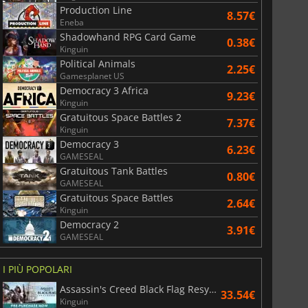
Production Line
8.57€
Eneba
Shadowhand RPG Card Game
0.38€
Kinguin
Political Animals
2.25€
Gamesplanet US
Democracy 3 Africa
9.23€
Kinguin
Gratuitous Space Battles 2
7.37€
Kinguin
Democracy 3
6.23€
GAMESEAL
Gratuitous Tank Battles
0.80€
GAMESEAL
Gratuitous Space Battles
2.64€
Kinguin
Democracy 2
3.91€
GAMESEAL
I PIÙ POPOLARI
Assassin's Creed Black Flag Resynced
33.54€
Kinguin