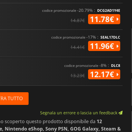
-20.79% :
codice promozionale
DCG2AD1Y4E
11.78€
14.87€
-17% :
codice promozionale
SEAL17DLC
11.96€
14.41€
-8% :
codice promozionale
DLC8
12.17€
13.23€
RA TUTTO
Segnala un errore o lascia un feedback
mo scoperto questo prodotto disponibile da
12
e, Nintendo eShop, Sony PSN, GOG Galaxy, Steam &