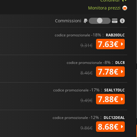
Monitora prezzi
Commission
Commissioni
-18% :
codice promozionale
RAB20DLC
7.63€
9.31€
-8% :
codice promozionale
DLC8
7.78€
8.46€
-17% :
codice promozionale
SEAL17DLC
7.88€
9.49€
-12% :
codice promozionale
DLC12DEAL
8.68€
9.86€