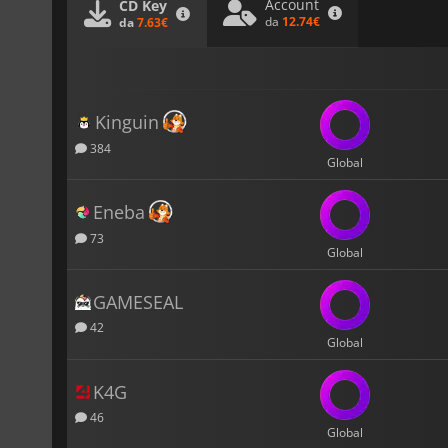
Account
CD Key
da
12.74€
da
7.63€
Kinguin
384
Global
Eneba
73
Global
GAMESEAL
42
Global
K4G
46
Global