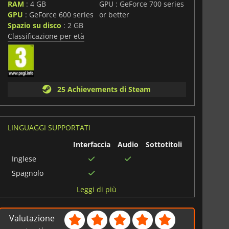
RAM
: 4 GB
GPU : GeForce 700 series
GPU
: GeForce 600 series
or better
Spazio su disco
: 2 GB
i
Classificazione per età
25 Achievements di Steam
LINGUAGGI SUPPORTATI
Interfaccia
Audio
Sottotitoli
Inglese
Spagnolo
Cinese
Leggi di più
semplificato
Polacco
Valutazione
Francese