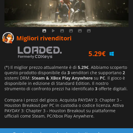
7.48
€
Migliori rivenditori
5.29
€
9.49
€
(*) Il miglior prezzo attualmente è di
5.29€
. Abbiamo scoperto
questo prodotto disponibile da
3
venditori che supportano
2
sistemi DRM:
Steam & XBox Play Anywhere
su
PC
. Il gioco è
disponibile in edizione di Standard Edition. Il nostro
strumento di confronto prezzi ha identificato
3
offerte digitali.
Compara i prezzi del gioco. Acquista PAYDAY 3: Chapter 3 -
Houston Breakout per PC in custodia o codice licenza. Attiva
PAYDAY 3: Chapter 3 - Houston Breakout su piattaforme
ufficiali come Steam, PC/Xbox Play Anywhere.