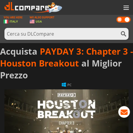
YOU ARE HERE
WE ALSO SUPPORT
Dark
GIOCHI
ITALY
USA
mode
PREPAGATE
SOFTWARE
Acquista
PAYDAY 3: Chapter 3 -
REWARDS
Houston Breakout
al Miglior
HARDWARE
Prezzo
NOTIZIE
PC
ACCEDI O REGISTRATI