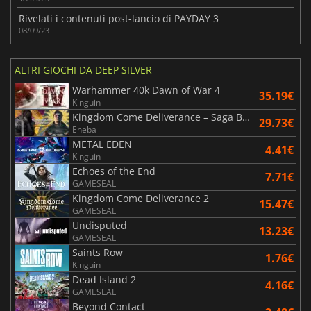
Rivelati i contenuti post-lancio di PAYDAY 3
08/09/23
ALTRI GIOCHI DA DEEP SILVER
Warhammer 40k Dawn of War 4
35.19€
Kinguin
Kingdom Come Deliverance – Saga Bundle
29.73€
Eneba
METAL EDEN
4.41€
Kinguin
Echoes of the End
7.71€
GAMESEAL
Kingdom Come Deliverance 2
15.47€
GAMESEAL
Undisputed
13.23€
GAMESEAL
Saints Row
1.76€
Kinguin
Dead Island 2
4.16€
GAMESEAL
Beyond Contact