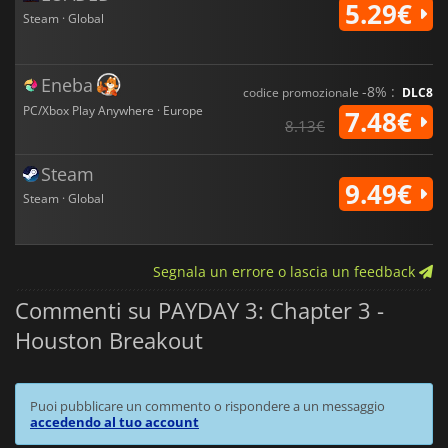
5.29€
Steam · Global
Eneba
-8% :
codice promozionale
DLC8
PC/Xbox Play Anywhere · Europe
7.48€
8.13€
Steam
9.49€
Steam · Global
Segnala un errore o lascia un feedback
Commenti su PAYDAY 3: Chapter 3 -
Houston Breakout
Puoi pubblicare un commento o rispondere a un messaggio
accedendo al tuo account