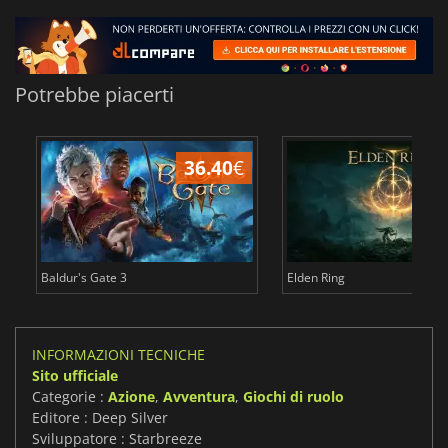
Potrebbe piacerti
36.40
€
2
Baldur's Gate 3
Elden Ring
INFORMAZIONI TECNICHE
Sito ufficiale
Categorie :
Azione
,
Avventura
,
Giochi di ruolo
Editore : Deep Silver
Sviluppatore : Starbreeze