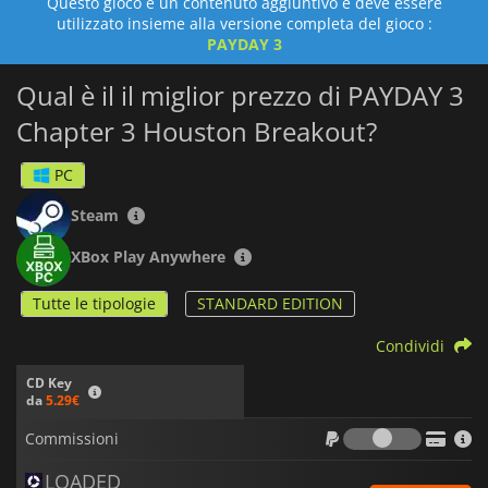
Questo gioco è un contenuto aggiuntivo e deve essere
utilizzato insieme alla versione completa del gioco :
PAYDAY 3
Qual è il il miglior prezzo di PAYDAY 3
Chapter 3 Houston Breakout?
PC
Steam
XBox Play Anywhere
Tutte le tipologie
STANDARD EDITION
Condividi
CD Key
da
5.29€
Commiss
Commissioni
LOADED