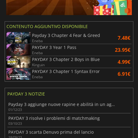
CONTENUTO AGGIUNTIVO DISPONIBILE
Payday 3 Chapter 4 Fear & Greed
7.48€
Eneba
PAYDAY 3 Year 1 Pass
23.95€
Eneba
PAYDAY 3 Chapter 2 Boys in Blue
4.99€
Kinguin
PAYDAY 3 Chapter 1 Syntax Error
6.91€
Eneba
PAYDAY 3 NOTIZIE
Payday 3 aggiunge nuove rapine e abilità in un aggiornamento gratuito
01/12/23
PAYDAY 3 risolve i problemi di matchmaking
03/10/23
PAYDAY 3 scarta Denuvo prima del lancio
18/09/23