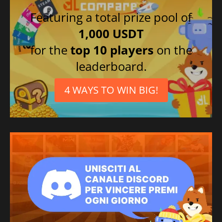
Featuring a total prize pool of
1,000 USDT
for the
top 10 players
on the
leaderboard.
4 WAYS TO WIN BIG!