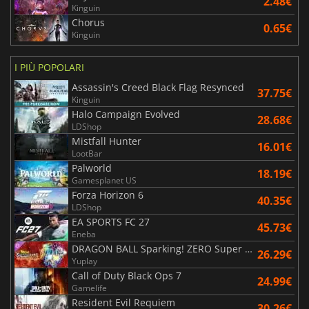
2.48€
Kinguin
Chorus
0.65€
Kinguin
I PIÙ POPOLARI
Assassin's Creed Black Flag Resynced
37.75€
Kinguin
Halo Campaign Evolved
28.68€
LDShop
Mistfall Hunter
16.01€
LootBar
Palworld
18.19€
Gamesplanet US
Forza Horizon 6
40.35€
LDShop
EA SPORTS FC 27
45.73€
Eneba
DRAGON BALL Sparking! ZERO Super Limit Breaking NEO
26.29€
Yuplay
Call of Duty Black Ops 7
24.99€
Gamelife
Resident Evil Requiem
30.26€