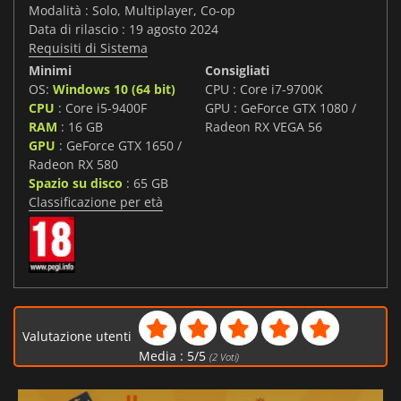
Modalità : Solo, Multiplayer, Co-op
Data di rilascio : 19 agosto 2024
Requisiti di Sistema
Minimi
Consigliati
OS:
Windows 10 (64 bit)
CPU : Core i7-9700K
CPU
: Core i5-9400F
GPU : GeForce GTX 1080 /
RAM
: 16 GB
Radeon RX VEGA 56
GPU
: GeForce GTX 1650 /
Radeon RX 580
Spazio su disco
: 65 GB
Classificazione per età
Valutazione utenti
Media :
5
/
5
(
2
Voti)