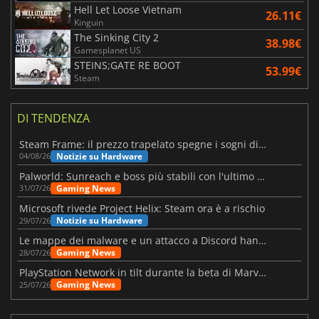
Hell Let Loose Vietnam
26.11€
Kinguin
The Sinking City 2
38.98€
Gamesplanet US
STEINS;GATE RE BOOT
53.99€
Steam
DI TENDENZA
Steam Frame: il prezzo trapelato spegne i sogni di un VR economico
Notizie su Hardware
04/08/26
Palworld: Sunreach e boss più stabili con l'ultimo update
Gaming News
31/07/26
Microsoft rivede Project Helix: Steam ora è a rischio
Notizie su Hardware
29/07/26
Le mappe dei malware e un attacco a Discord hanno colpito Meccha Chameleon
Gaming News
28/07/26
PlayStation Network in tilt durante la beta di Marvel Tōkon
Gaming News
25/07/26