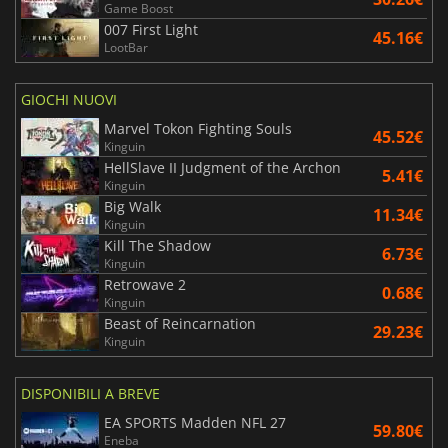
Game Boost
007 First Light
45.16€
LootBar
GIOCHI NUOVI
Marvel Tokon Fighting Souls
45.52€
Kinguin
HellSlave II Judgment of the Archon
5.41€
Kinguin
Big Walk
11.34€
Kinguin
Kill The Shadow
6.73€
Kinguin
Retrowave 2
0.68€
Kinguin
Beast of Reincarnation
29.23€
Kinguin
DISPONIBILI A BREVE
EA SPORTS Madden NFL 27
59.80€
Eneba