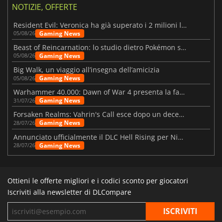
NOTIZIE, OFFERTE
Resident Evil: Veronica ha già superato i 2 milioni liste dei desideri
Gaming News
05/08/26
Beast of Reincarnation: lo studio dietro Pokémon su una nuova strada
Gaming News
05/08/26
Big Walk, un viaggio all’insegna dell’amicizia
Gaming News
05/08/26
Warhammer 40.000: Dawn of War 4 presenta la fazione dei Necron
Gaming News
31/07/26
Forsaken Realms: Vahrin's Call esce dopo un decennio di sviluppo
Gaming News
28/07/26
Annunciato ufficialmente il DLC Hell Rising per Nioh 3
Gaming News
28/07/26
Ottieni le offerte migliori e i codici sconto per giocatori
Iscriviti alla newsletter di DLCompare