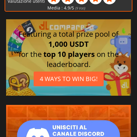
Valutazione utenti
Media :
4.9
/
5
(
9
Voti)
Featuring a total prize pool of
1,000 USDT
for the
top 10 players
on the
leaderboard.
4 WAYS TO WIN BIG!