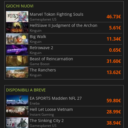
GIOCHI NUOVI
Marvel Tokon Fighting Souls
46.73€
Gamesplanet US
HellSlave II Judgment of the Archon
5.61€
Kinguin
Big Walk
11.34€
Kinguin
Retrowave 2
0.65€
Kinguin
Beast of Reincarnation
31.60€
Game Boost
The Ranchers
13.62€
Kinguin
DISPONIBILI A BREVE
EA SPORTS Madden NFL 27
59.80€
Eneba
Hell Let Loose Vietnam
28.99€
Instant Gaming
The Sinking City 2
38.94€
Gamesplanet US