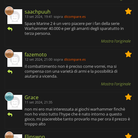
saachpuuh
13 set 2024, 19:41
sopra
dlcompare.es
Space Marine 2 è un vero piacere per i fan della serie
Warhammer 40.000 e per gli amanti degli sparatutto in
terza persona.
Mostra l'originale
fazemoto
12 set 2024, 21:00
sopra
dlcompare.es
Il combattimento non è preciso come vorrei, ma si
compensa con una varietà di armi e la possibilità di
aiutarsi a vicenda.
Mostra l'originale
Grace
11 set 2024, 21:35
non mi ero mai interessata ai giochi warhammer finchè
non ho visto tutto l'hype che è nato intorno a questo
gioco, mi piacerebbe tanto provarlo ma per ora il prezzo è
troppo alto
Flipswop