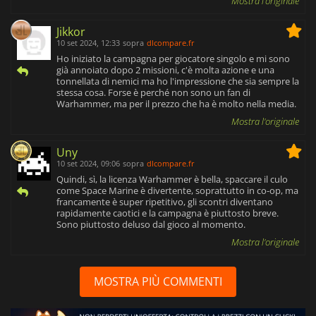
Mostra l'originale
Jikkor
10 set 2024, 12:33
sopra
dlcompare.fr
Ho iniziato la campagna per giocatore singolo e mi sono
già annoiato dopo 2 missioni, c'è molta azione e una
tonnellata di nemici ma ho l'impressione che sia sempre la
stessa cosa. Forse è perché non sono un fan di
Warhammer, ma per il prezzo che ha è molto nella media.
Mostra l'originale
Uny
10 set 2024, 09:06
sopra
dlcompare.fr
Quindi, sì, la licenza Warhammer è bella, spaccare il culo
come Space Marine è divertente, soprattutto in co-op, ma
francamente è super ripetitivo, gli scontri diventano
rapidamente caotici e la campagna è piuttosto breve.
Sono piuttosto deluso dal gioco al momento.
Mostra l'originale
MOSTRA PIÙ COMMENTI