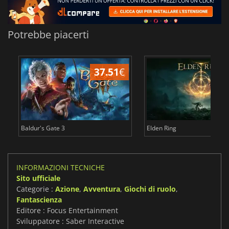
Potrebbe piacerti
37.51
€
2
Baldur's Gate 3
Elden Ring
INFORMAZIONI TECNICHE
Sito ufficiale
Categorie :
Azione
,
Avventura
,
Giochi di ruolo
,
Fantascienza
Editore : Focus Entertainment
Sviluppatore : Saber Interactive