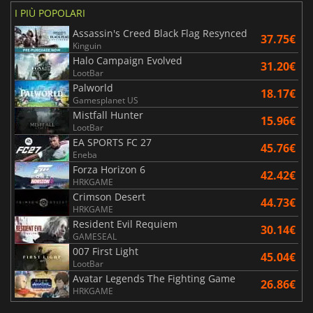
I PIÙ POPOLARI
Assassin's Creed Black Flag Resynced
37.75€
Kinguin
Halo Campaign Evolved
31.20€
LootBar
Palworld
18.17€
Gamesplanet US
Mistfall Hunter
15.96€
LootBar
EA SPORTS FC 27
45.76€
Eneba
Forza Horizon 6
42.42€
HRKGAME
Crimson Desert
44.73€
HRKGAME
Resident Evil Requiem
30.14€
GAMESEAL
007 First Light
45.04€
LootBar
Avatar Legends The Fighting Game
26.86€
HRKGAME