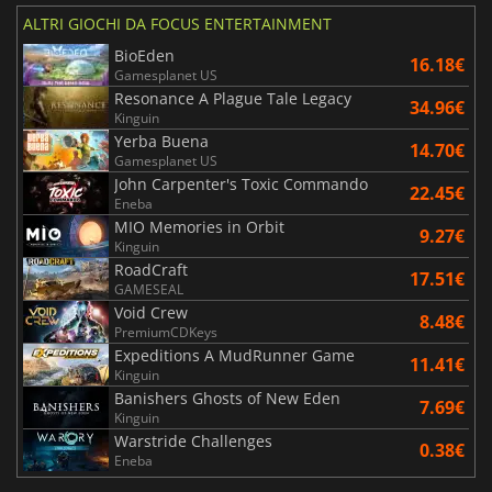
ALTRI GIOCHI DA FOCUS ENTERTAINMENT
BioEden
16.18€
Gamesplanet US
Resonance A Plague Tale Legacy
34.96€
Kinguin
Yerba Buena
14.70€
Gamesplanet US
John Carpenter's Toxic Commando
22.45€
Eneba
MIO Memories in Orbit
9.27€
Kinguin
RoadCraft
17.51€
GAMESEAL
Void Crew
8.48€
PremiumCDKeys
Expeditions A MudRunner Game
11.41€
Kinguin
Banishers Ghosts of New Eden
7.69€
Kinguin
Warstride Challenges
0.38€
Eneba