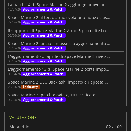
La patch 14 di Space Marine 2 aggiunge nuove armi eroiche al PTS
Aggiornamenti & Patch
10/07/26
Space Marine 2: il terzo anno svela una nuova classe e contenuti
Aggiornamenti & Patch
29/06/26
Il supporto di Space Marine 2 Anno 3 promette battaglie più epiche
Aggiornamenti & Patch
02/06/26
Space Marine 2 lancia il massiccio aggiornamento Purgation
Aggiornamenti & Patch
23/05/26
L'aggiornamento di aprile di Space Marine 2 rivela i piani futuri
Aggiornamenti & Patch
03/05/26
L'aggiornamento 13 di Space Marine 2 porta importanti modifiche alla modalità Assedio
Aggiornamenti & Patch
01/04/26
Space Marine 2 DLC Backlash: impatto e risposta degli sviluppatori
Industry
23/03/26
Space Marine 2: patch elogiata, DLC criticato
Aggiornamenti & Patch
01/03/26
VALUTAZIONE
Metacritic
82 / 100