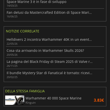
Space Marine 3 è in fase di sviluppo
14/03/25
Fan delusi da Mastercrafted Edition di Space Marine
16/06/25
NOTIZIE CORRELATE
Helldivers 2 incontra Warhammer 40K in un evento esplosivo
22/05/26
Cosa sta arrivando in Warhammer Skulls 2026?
20/05/26
La pagina del Black Friday di Steam 2025 di Valve raccoglie tutte le offerte più interessanti
26/11/25
Il bundle Mystery Star di Fanatical è tornato: ricevi un gioco a sorpresa a solo 1 euro!
20/02/25
DELLA STESSA FAMIGLIA
Warhammer 40 000 Space Marine
3.83€
Kinguin