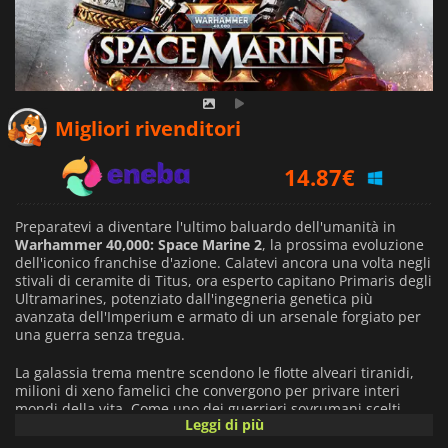
14.31
€
Migliori rivenditori
14.87
€
17.89
€
Preparatevi a diventare l'ultimo baluardo dell'umanità in
Warhammer 40,000: Space Marine 2
, la prossima evoluzione
dell'iconico franchise d'azione. Calatevi ancora una volta negli
stivali di ceramite di Titus, ora esperto capitano Primaris degli
Ultramarines, potenziato dall'ingegneria genetica più
avanzata dell'Imperium e armato di un arsenale forgiato per
una guerra senza tregua.
La galassia trema mentre scendono le flotte alveari tiranidi,
milioni di xeno famelici che convergono per privare interi
mondi della vita. Come uno dei guerrieri sovrumani scelti
Leggi di più
dall'Imperatore, siete lo scudo infrangibile e l'ira inarrestabile
dell'Imperium. Sfruttate le devastanti armi a distanza, le