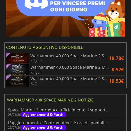
CONTENUTO AGGIUNTIVO DISPONIBILE
Warhammer 40,000 Space Marine 2 Season Pass 2
19.78€
Kinguin
Warhammer 40,000 Space Marine 2 Macragge’s Chosen
0.52€
Kinguin
Warhammer 40,000 Space Marine 2 Season Pass
19.53€
K4G
WARHAMMER 40K SPACE MARINE 2 NOTIZIE
Space Marine 2 introduce ufficialmente il supporto per Steam Workshop
Aggiornamenti & Patch
03/08/26
L'aggiornamento "Confrontation" è ora disponibile in Space Marine 2
Aggiornamenti & Patch
29/07/26