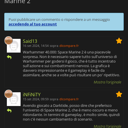
Marine 2
Puoi pubblicare un commento o rispondere a un messaggio
accedendo al tuo account
Said13
16 set 2024, 14:54
sopra
dlcompare.fr
Warhammer 40.000: Space Marine 2 è una piacevole
sorpresa. Non è necessario sapere tutto sull'universo di
Warhammer per godersi il gioco, che è tutto incentrato
sull'azione e sui combattimenti nervosi. La grafica è
davvero impressionante e il gameplay è facile da
assimilare, anche se a volte può risultare un po' ripetitivo.
Mostra l'originale
iNFiNiTY
15 set 2024, 09:59
sopra
dlcompare.fr
Avendo giocato a Darktide, posso dire che preferisco
l'universo di Space Marine 2, che è meno oscuro e meno
ridondante. In termini di gameplay, è molto simile, quindi
non c'è nessun cambiamento di scenario.
Mostra l'originale