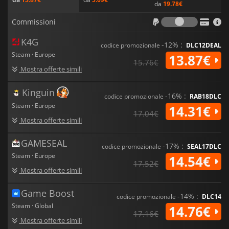
dell'Imperium in
Warhammer 40,000: Space Marine 2
.
da
19.78€
Commiss
Commissioni
K4G
-12% :
codice promozionale
DLC12DEAL
Steam · Europe
13.87€
15.76€
Mostra offerte simili
Kinguin
-16% :
codice promozionale
RAB18DLC
Steam · Europe
14.31€
17.04€
Mostra offerte simili
GAMESEAL
-17% :
codice promozionale
SEAL17DLC
Steam · Europe
14.54€
17.52€
Mostra offerte simili
Game Boost
-14% :
codice promozionale
DLC14
Steam · Global
14.76€
17.16€
Mostra offerte simili