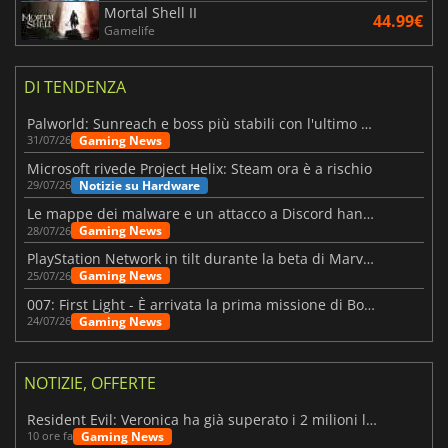
Mortal Shell II
44.99€
Gamelife
DI TENDENZA
Palworld: Sunreach e boss più stabili con l'ultimo update
Gaming News
31/07/26
Microsoft rivede Project Helix: Steam ora è a rischio
Notizie su Hardware
29/07/26
Le mappe dei malware e un attacco a Discord hanno colpito Meccha Chameleon
Gaming News
28/07/26
PlayStation Network in tilt durante la beta di Marvel Tōkon
Gaming News
25/07/26
007: First Light - È arrivata la prima missione di Bond dopo il lancio
Gaming News
24/07/26
NOTIZIE, OFFERTE
Resident Evil: Veronica ha già superato i 2 milioni liste dei desideri
Gaming News
10 ore fa