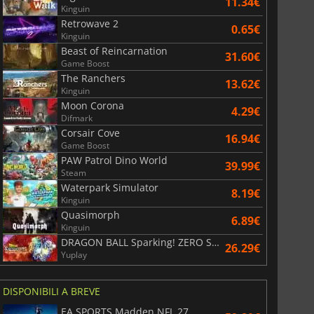
11.34€
Kinguin
Retrowave 2
0.65€
Kinguin
Beast of Reincarnation
31.60€
Game Boost
The Ranchers
13.62€
Kinguin
Moon Corona
4.29€
Difmark
Corsair Cove
16.94€
Game Boost
PAW Patrol Dino World
39.99€
Steam
Waterpark Simulator
8.19€
Kinguin
Quasimorph
6.89€
Kinguin
DRAGON BALL Sparking! ZERO Super Limit Breaking NEO
26.29€
Yuplay
DISPONIBILI A BREVE
EA SPORTS Madden NFL 27