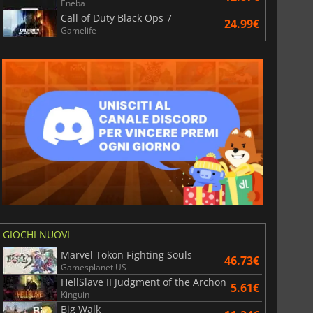
Eneba
Call of Duty Black Ops 7
24.99€
Gamelife
GIOCHI NUOVI
Marvel Tokon Fighting Souls
46.73€
Gamesplanet US
HellSlave II Judgment of the Archon
5.61€
Kinguin
Big Walk