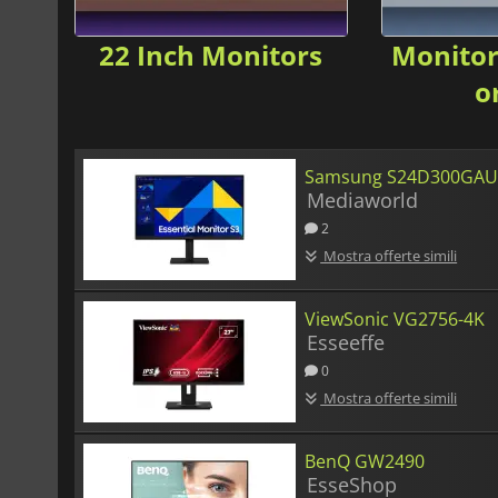
22 Inch Monitors
Monitor
o
Samsung S24D300GA
Mediaworld
2
Mostra offerte simili
ViewSonic VG2756-4K
Esseeffe
0
Mostra offerte simili
BenQ GW2490
EsseShop