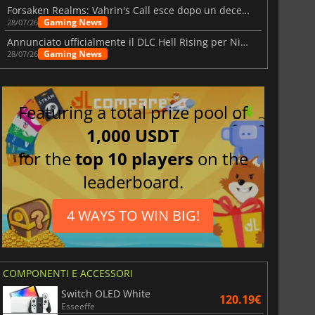
Forsaken Realms: Vahrin's Call esce dopo un decennio di sviluppo
Gaming News
28/07/26
Annunciato ufficialmente il DLC Hell Rising per Nioh 3
Gaming News
28/07/26
Featuring a total prize pool of
1,000 USDT
for the
top 10 players
on the
leaderboard.
4 WAYS TO WIN BIG!
COMPONENTI E ACCESSORI
Switch OLED White
120.19€
Esseeffe