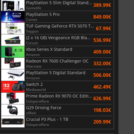
PlayStation 5 Slim Digital Standard
389.99€
Gamelife
PlayStation 5 Pro
849.00€
Comet
TUF Gaming GeForce RTX 5070 Ti OC White Edition 16GB
67.99€
Yeppon
(2 x 16 GB) Vengeance RGB Black AMD Expo 6000 MHz - CAS 30
536.99€
Corsair
Xbox Series X Standard
409.00€
Amazon
Radeon RX 7600 Challenger OC
332.00€
Alternate
PlayStation 5 Digital Standard
506.00€
Amazon
Switch 2
462.49€
Mediaworld
Prime Radeon RX 9070 OC Edition 16GB
626.99€
Soloperaffare
G29 Driving Force
198.03€
eWeki
Crucial P3 Plus - 1 TB
209.99€
Soloperaffare