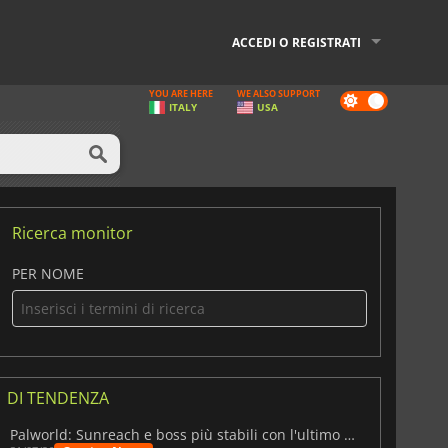
ACCEDI O REGISTRATI
YOU ARE HERE
WE ALSO SUPPORT
Dark
ITALY
USA
mode
Ricerca monitor
PER NOME
DI TENDENZA
Palworld: Sunreach e boss più stabili con l'ultimo update