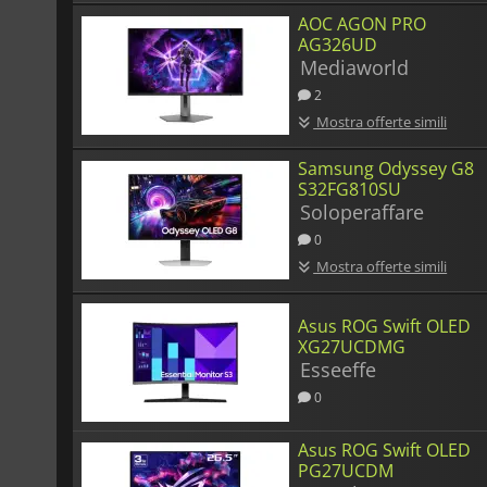
AOC AGON PRO
AG326UD
Mediaworld
2
Mostra offerte simili
Samsung Odyssey G8
S32FG810SU
Soloperaffare
0
Mostra offerte simili
Asus ROG Swift OLED
XG27UCDMG
Esseeffe
0
Asus ROG Swift OLED
PG27UCDM