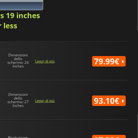
s 19 inches
r less
U
Dimensioni
79.99€
dello
Leggi di più
schermo: 24
Inches
Dimensioni
93.10€
dello
Leggi di più
schermo: 27
Inches
Risoluzione: