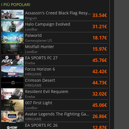
I PIÙ POPOLARI
Assassin's Creed Black Flag Resynced
33.54€
Kinguin
Halo Campaign Evolved
31.21€
LootBar
Palworld
18.17€
Gamesplanet US
Mistfall Hunter
15.97€
LootBar
EA SPORTS FC 27
45.76€
Eneba
Forza Horizon 6
42.42€
HRKGAME
Crimson Desert
44.73€
HRKGAME
Resident Evil Requiem
32.02€
Eneba
007 First Light
45.06€
LootBar
Avatar Legends The Fighting Game
26.86€
HRKGAME
EA SPORTS FC 26
12.87€