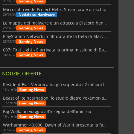
Gaming News
31/07/26
Microsoft rivede Project Helix: Steam ora è a rischio
Notizie su Hardware
29/07/26
Le mappe dei malware e un attacco a Discord hanno colpito Meccha Chameleon
Gaming News
28/07/26
PlayStation Network in tilt durante la beta di Marvel Tōkon
Gaming News
25/07/26
007: First Light - È arrivata la prima missione di Bond dopo il lancio
Gaming News
24/07/26
NOTIZIE, OFFERTE
Resident Evil: Veronica ha già superato i 2 milioni liste dei desideri
Gaming News
16 ore fa
Beast of Reincarnation: lo studio dietro Pokémon su una nuova strada
Gaming News
19 ore fa
Big Walk, un viaggio all’insegna dell’amicizia
Gaming News
19 ore fa
Warhammer 40.000: Dawn of War 4 presenta la fazione dei Necron
Gaming News
31/07/26