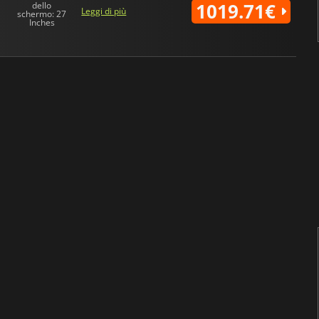
1019.71€
dello
Leggi di più
schermo: 27
Inches