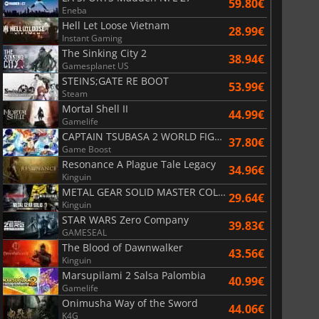
59.80€
Eneba
Hell Let Loose Vietnam
28.99€
Instant Gaming
The Sinking City 2
38.94€
Gamesplanet US
STEINS;GATE RE BOOT
53.99€
Steam
Mortal Shell II
44.99€
Gamelife
CAPTAIN TSUBASA 2 WORLD FIGHTERS
37.80€
Game Boost
Resonance A Plague Tale Legacy
34.96€
Kinguin
METAL GEAR SOLID MASTER COLLECTION Vol.2
29.64€
Kinguin
STAR WARS Zero Company
39.83€
GAMESEAL
The Blood of Dawnwalker
43.56€
Kinguin
Marsupilami 2 Salsa Palombia
40.99€
Gamelife
Onimusha Way of the Sword
44.06€
K4G