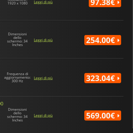
97.38€
Leggi di più
1920 x 1080
Dimensioni
254.00€
dello
Leggi di più
schermo: 34
Inches
Frequenza di
323.04€
aggiornamento:
Leggi di più
300 Hz
00
Dimensioni
569.00€
dello
Leggi di più
schermo: 34
Inches