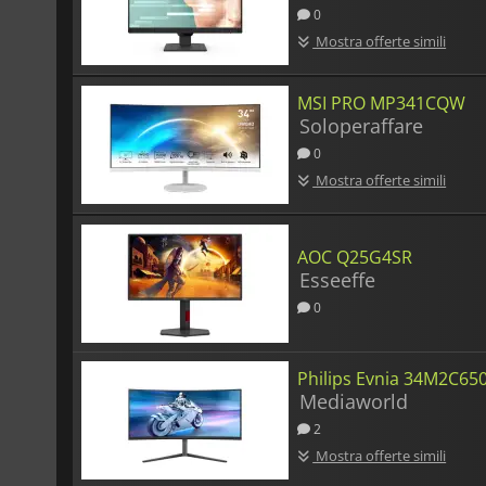
0
Mostra offerte simili
MSI PRO MP341CQW
Soloperaffare
0
Mostra offerte simili
AOC Q25G4SR
Esseeffe
0
Philips Evnia 34M2C65
Mediaworld
2
Mostra offerte simili