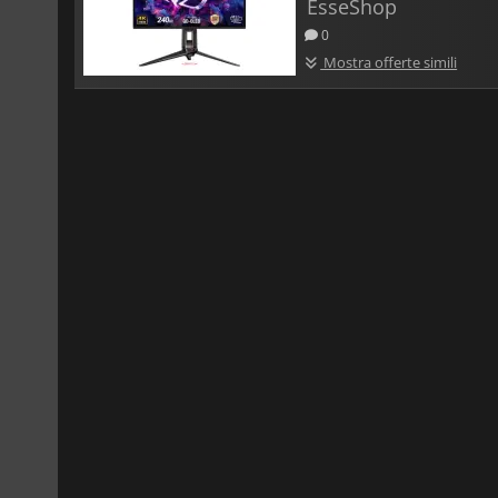
EsseShop
0
Mostra offerte simili