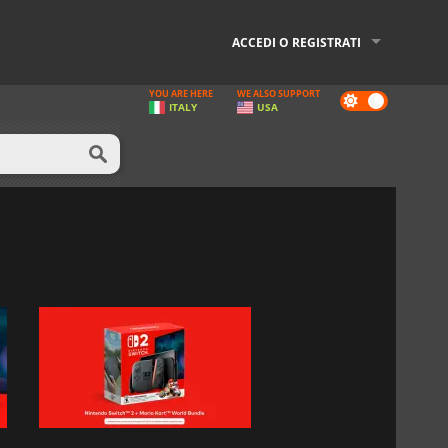
ACCEDI O REGISTRATI
YOU ARE HERE
WE ALSO SUPPORT
Dark
ITALY
USA
mode