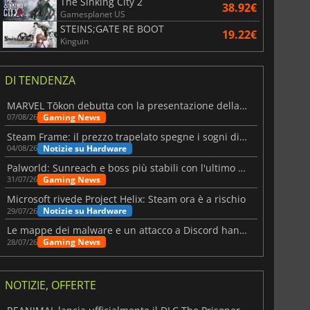
The Sinking City 2
38.92€
Gamesplanet US
STEINS;GATE RE BOOT
19.22€
Kinguin
DI TENDENZA
MARVEL Tōkon debutta con la presentazione della roadmap per il primo anno
Gaming News
07/08/26
Steam Frame: il prezzo trapelato spegne i sogni di un VR economico
Notizie su Hardware
04/08/26
Palworld: Sunreach e boss più stabili con l'ultimo update
Gaming News
31/07/26
Microsoft rivede Project Helix: Steam ora è a rischio
Notizie su Hardware
29/07/26
Le mappe dei malware e un attacco a Discord hanno colpito Meccha Chameleon
Gaming News
28/07/26
NOTIZIE, OFFERTE