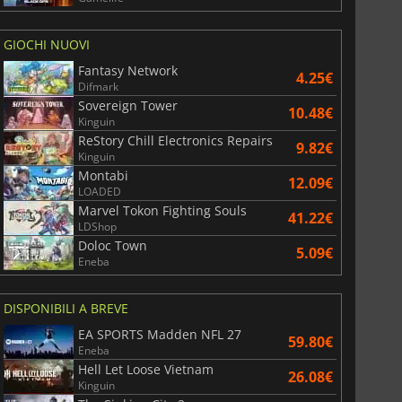
GIOCHI NUOVI
Fantasy Network
4.25€
Difmark
Sovereign Tower
10.48€
Kinguin
ReStory Chill Electronics Repairs
9.82€
Kinguin
Montabi
12.09€
LOADED
Marvel Tokon Fighting Souls
41.22€
LDShop
Doloc Town
5.09€
Eneba
DISPONIBILI A BREVE
EA SPORTS Madden NFL 27
59.80€
Eneba
Hell Let Loose Vietnam
26.08€
Kinguin