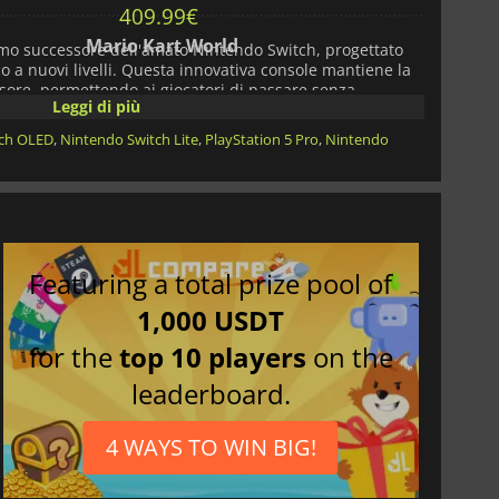
409.99
€
Mario Kart World
imo successore dell'amato Nintendo Switch, progettato
co a nuovi livelli. Questa innovativa console mantiene la
sore, permettendo ai giocatori di passare senza
Leggi di più
le a quella agganciata.
tch OLED
,
Nintendo Switch Lite
,
PlayStation 5 Pro
,
Nintendo
 design elegante e moderno con un display LCD da 7,9
che offre colori vivaci e un contrasto più intenso,
oco sia in modalità portatile che su TV. La console è
te, che le permette di resistere all'uso quotidiano pur
 controller Joy-Con sono stati riprogettati per migliorare
Featuring a total prize pool of
1,000 USDT
for the
top 10 players
on the
VIDIA Tegra personalizzato, la console
Nintendo Switch
leaderboard.
 tempi di caricamento più rapidi. Grazie alla capacità di
 dock, i giocatori possono godersi i loro titoli preferiti
izione. Insieme alla RAM potenziata, le prestazioni di
4 WAYS TO WIN BIG!
onsentendo di giocare a giochi più complessi e di grande