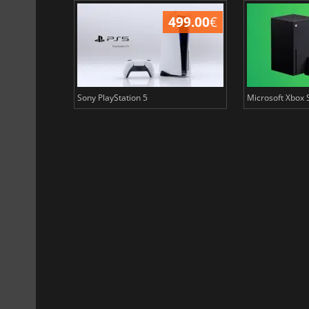
199.99
€
499.00
€
Sony PlayStation 5
Microsoft Xbox 