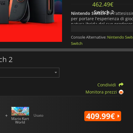
462.49
€
Switch 2
Nintendo Switch 2
è l'attesiss
per portare l'esperienza di gio
natura ibrida del suo predeces
problemi dalla modalità portati
Console Alternative:
Nintendo Swi
Design:
Switch
Nintendo Switch 2
presenta un
pollici leggermente più grande 
ch 2
migliorando le esperienze di gi
costruita con un telaio resisten
rimanendo leggera e portatile. I
l'ergonomia e le funzionalità.
Condividi
Prestazioni:
Monitora prezzi
Alimentata da un processore N
2
offre una grafica migliorata e
output 4K quando è agganciato al
409.99€
+
Usato
in una straordinaria alta defin
Mario Kart
gioco sono fluide e reattive, c
World
impatto visivo.