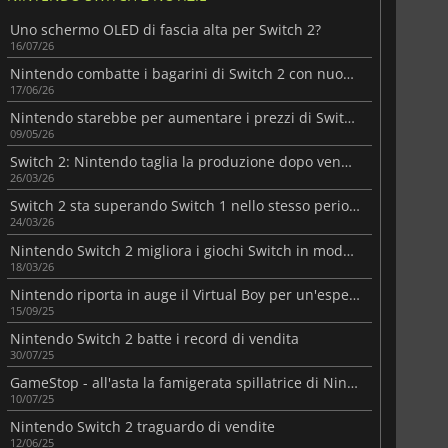
, a una ricca libreria di giochi e a caratteristiche uniche
389.99
€
521.99
€
Uno schermo OLED di fascia alta per Switch 2?
utte le età.
16/07/26
Nintendo combatte i bagarini di Switch 2 con nuovi requisiti
17/06/26
Nintendo starebbe per aumentare i prezzi di Switch 2 in tutto il mondo
09/05/26
yStation 5 Digital Edition
Microsoft Xbox Series S
Switch 2: Nintendo taglia la produzione dopo vendite sotto attese
26/03/26
Switch 2 sta superando Switch 1 nello stesso periodo di lancio
24/03/26
Nintendo Switch 2 migliora i giochi Switch in modalità portatile
18/03/26
Nintendo riporta in auge il Virtual Boy per un'esperienza VR retrò sulla linea Switch
15/09/25
Nintendo Switch 2 batte i record di vendita
30/07/25
GameStop - all'asta la famigerata spillatrice di Nintendo Switch 2
10/07/25
Nintendo Switch 2 traguardo di vendite
12/06/25