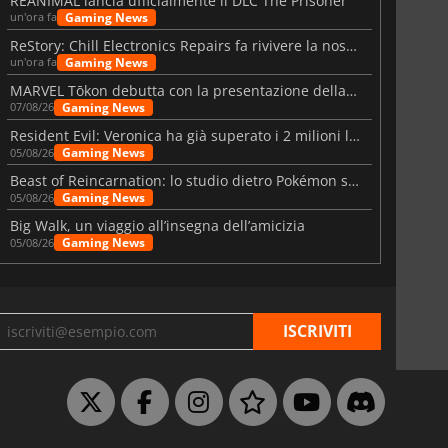
REANIMAL lancia ufficialmente il DLC The Prisoner
Gaming News
un'ora fa
ReStory: Chill Electronics Repairs fa rivivere la nostalgia degli anni 2000
Gaming News
un'ora fa
MARVEL Tōkon debutta con la presentazione della roadmap per il primo anno
Gaming News
07/08/26
Resident Evil: Veronica ha già superato i 2 milioni liste dei desideri
Gaming News
05/08/26
Beast of Reincarnation: lo studio dietro Pokémon su una nuova strada
Gaming News
05/08/26
Big Walk, un viaggio all’insegna dell’amicizia
Gaming News
05/08/26