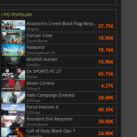
I PIÙ POPOLARI
Assassin's Creed Black Flag Resynced
37.75€
Kinguin
Corsair Cove
16.80€
Game Boost
Palworld
18.16€
Gamesplanet US
Mistfall Hunter
15.96€
LootBar
EA SPORTS FC 27
45.73€
Eneba
Moon Corona
4.27€
Difmark
Halo Campaign Evolved
28.68€
LDShop
Forza Horizon 6
40.35€
LDShop
Resident Evil Requiem
30.00€
Game Boost
Call of Duty Black Ops 7
24.99€
Gamelife