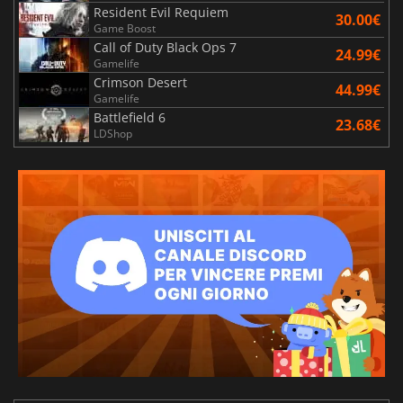
Resident Evil Requiem
30.00€
Game Boost
Call of Duty Black Ops 7
24.99€
Gamelife
Crimson Desert
44.99€
Gamelife
Battlefield 6
23.68€
LDShop