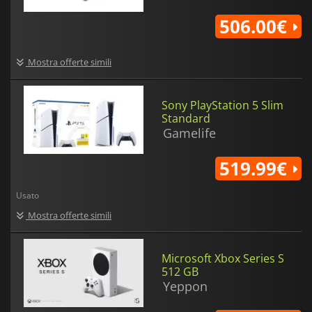
506.00€
Mostra offerte simili
Sony PlayStation 5 Slim
Standard
Gamelife
519.99€
Usato
Mostra offerte simili
Microsoft Xbox Series S
512 GB
Yeppon