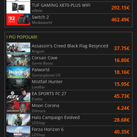
TUF GAMING X870-PLUS WIFI
292.15€
eWeki
Switch 2
462.49€
Mediaworld
I PIÙ POPOLARI
Assassin's Creed Black Flag Resynced
37.75€
Kinguin
Corsair Cove
16.80€
Game Boost
Palworld
18.16€
Gamesplanet US
Mistfall Hunter
15.95€
LootBar
EA SPORTS FC 27
45.73€
Eneba
Moon Corona
4.24€
Difmark
Halo Campaign Evolved
28.68€
LDShop
Forza Horizon 6
40.35€
LDShop