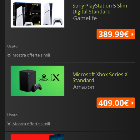
Sony PlayStation 5 Slim
Digital Standard
Gamelife
389.99€
Usato
Mostra offerte simili
Microsoft Xbox Series X
Standard
Amazon
409.00€
Usato
Mostra offerte simili