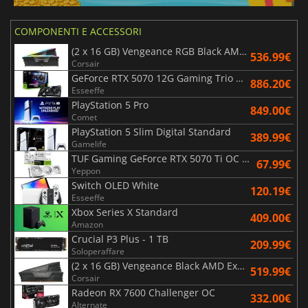
COMPONENTI E ACCESSORI
(2 x 16 GB) Vengeance RGB Black AMD Expo 6000 MHz - CAS 30
536.99€
Corsair
GeForce RTX 5070 12G Gaming Trio OC Black
886.20€
Esseeffe
PlayStation 5 Pro
849.00€
Comet
PlayStation 5 Slim Digital Standard
389.99€
Gamelife
TUF Gaming GeForce RTX 5070 Ti OC White Edition 16GB
67.99€
Yeppon
Switch OLED White
120.19€
Esseeffe
Xbox Series X Standard
409.00€
Amazon
Crucial P3 Plus - 1 TB
209.99€
Soloperaffare
(2 x 16 GB) Vengeance Black AMD Expo 6000 MHz - CAS 30
519.99€
Corsair
Radeon RX 7600 Challenger OC
332.00€
Alternate