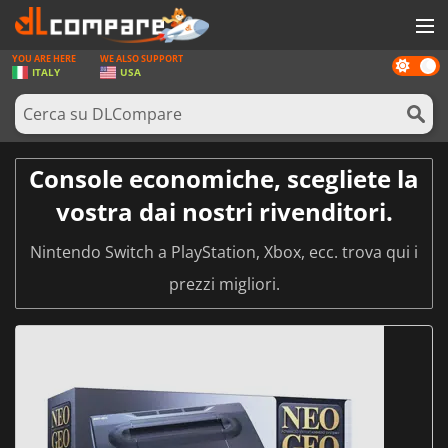
YOU ARE HERE
WE ALSO SUPPORT
Dark
GIOCHI
ITALY
USA
mode
PREPAGATE
SOFTWARE
Console economiche, scegliete la
REWARDS
vostra dai nostri rivenditori.
HARDWARE
Nintendo Switch a PlayStation, Xbox, ecc. trova qui i
NOTIZIE
prezzi migliori.
ACCEDI O REGISTRATI