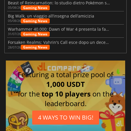
Beast of Reincarnation: lo studio dietro Pokémon su una nuova strada
Gaming News
05/08/26
Big Walk, un viaggio all’insegna dell’amicizia
Gaming News
05/08/26
Warhammer 40.000: Dawn of War 4 presenta la fazione dei Necron
Gaming News
31/07/26
Forsaken Realms: Vahrin's Call esce dopo un decennio di sviluppo
Gaming News
28/07/26
Featuring a total prize pool of
1,000 USDT
for the
top 10 players
on the
leaderboard.
4 WAYS TO WIN BIG!