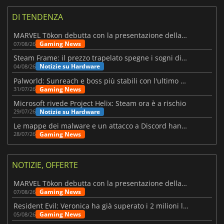
DI TENDENZA
MARVEL Tōkon debutta con la presentazione della roadmap per il primo anno
Gaming News
07/08/26
Steam Frame: il prezzo trapelato spegne i sogni di un VR economico
Notizie su Hardware
04/08/26
Palworld: Sunreach e boss più stabili con l'ultimo update
Gaming News
31/07/26
Microsoft rivede Project Helix: Steam ora è a rischio
Notizie su Hardware
29/07/26
Le mappe dei malware e un attacco a Discord hanno colpito Meccha Chameleon
Gaming News
28/07/26
NOTIZIE, OFFERTE
MARVEL Tōkon debutta con la presentazione della roadmap per il primo anno
Gaming News
07/08/26
Resident Evil: Veronica ha già superato i 2 milioni liste dei desideri
Gaming News
05/08/26