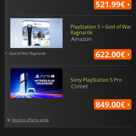
521.99€
PlayStation 5 + God of War
Ragnarök
Amazon
622.00€
+
God of War Ragnarok
Sony PlayStation 5 Pro
Comet
849.00€
Mostra offerte simili