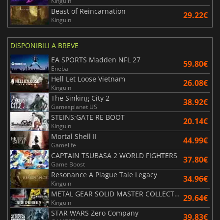
Kinguin
Beast of Reincarnation
29.22€
Kinguin
DISPONIBILI A BREVE
EA SPORTS Madden NFL 27
59.80€
Eneba
Hell Let Loose Vietnam
26.08€
Kinguin
The Sinking City 2
38.92€
Gamesplanet US
STEINS;GATE RE BOOT
20.14€
Kinguin
Mortal Shell II
44.99€
Gamelife
CAPTAIN TSUBASA 2 WORLD FIGHTERS
37.80€
Game Boost
Resonance A Plague Tale Legacy
34.96€
Kinguin
METAL GEAR SOLID MASTER COLLECTION Vol.2
29.64€
Kinguin
STAR WARS Zero Company
39.83€