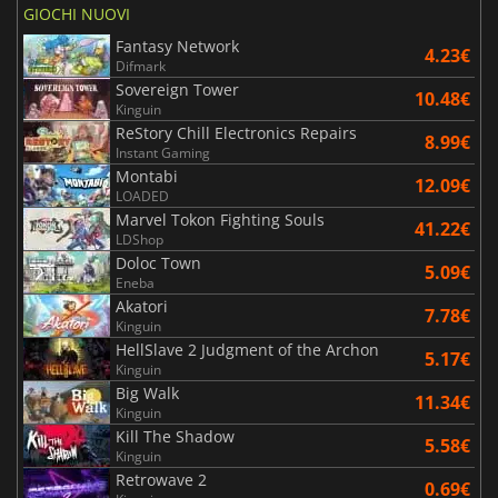
GIOCHI NUOVI
Fantasy Network
4.23€
Difmark
Sovereign Tower
10.48€
Kinguin
ReStory Chill Electronics Repairs
8.99€
Instant Gaming
Montabi
12.09€
LOADED
Marvel Tokon Fighting Souls
41.22€
LDShop
Doloc Town
5.09€
Eneba
Akatori
7.78€
Kinguin
HellSlave 2 Judgment of the Archon
5.17€
Kinguin
Big Walk
11.34€
Kinguin
Kill The Shadow
5.58€
Kinguin
Retrowave 2
0.69€