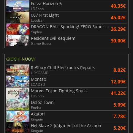
Forza Horizon 6
40.35€
LDShop
007 First Light
45.02€
LootBar
DRAGON BALL Sparking! ZERO Super Limit Breaking NEO
26.29€
Yuplay
Resident Evil Requiem
30.00€
Game Boost
GIOCHI NUOVI
ReStory Chill Electronics Repairs
8.02€
HRKGAME
Montabi
12.09€
LOADED
Marvel Tokon Fighting Souls
41.22€
LDShop
Doloc Town
5.09€
Eneba
Akatori
7.78€
Kinguin
HellSlave 2 Judgment of the Archon
5.20€
Kinguin