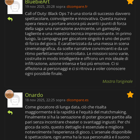
BluebieArt
19 nov 2025, 20:28
sopra
dlcompare.fr
Call of Duty: Black Ops 7 è una storia di successo davvero
spettacolare, coinvolgente e innovativa. Questa nuova
opera riesce a portare ancora più avanti i punti di forza
della saga: una narrazione avvincente, un gameplay
tagliente e una maestria tecnica impressionante. In primo
luogo, la campagna per giocatore singolo è uno dei punti
di forza del gioco. È caratterizzata da una messa in scena
cinematografica, da scelte narrative convincenti e da un
ritmo perfettamente controllato. Le missioni sono varie,
costruite in modo intelligente e offrono un mix ideale di
infiltrazione, azione intensa e fasi più emotive. Ci si
affeziona ai personaggi e ci si ritrova a voler conoscere
ogni possibile finale.
Mostra l'originale
Onardo
18 nov 2025, 22:25
sopra
dlcompare.es
Come giocatore di lunga data, ciò che risalta
maggiormente è la rapidità e l'equità del matchmaking.
Finalmente si ha la sensazione di poter giocare partite alla
pari senza incontrare cheater o svantaggi ingiusti. Per chi
gioca da solo, questo dettaglio è essenziale e migliora
notevolmente l'esperienza di gioco. L'arsenale disponibile
è spettacolare, ogni arma ha la sua personalità e il suono