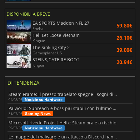
DISPONIBILI A BREVE
EA SPORTS Madden NFL 27
59.80€
Eneba
Hell Let Loose Vietnam
26.10€
Kinguin
The Sinking City 2
39.00€
Gamesplanet US
STEINS;GATE RE BOOT
20.94€
Kinguin
DI TENDENZA
Steam Frame: il prezzo trapelato spegne i sogni di un VR economico
Notizie su Hardware
04/08/26
Palworld: Sunreach e boss più stabili con l'ultimo update
Gaming News
31/07/26
Microsoft rivede Project Helix: Steam ora è a rischio
Notizie su Hardware
29/07/26
Le mappe dei malware e un attacco a Discord hanno colpito Meccha Chameleon