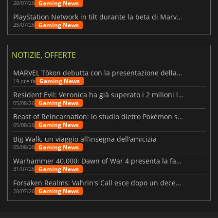
Gaming News
28/07/26
PlayStation Network in tilt durante la beta di Marvel Tōkon
Gaming News
25/07/26
NOTIZIE, OFFERTE
MARVEL Tōkon debutta con la presentazione della roadmap per il primo anno
Gaming News
19 ore fa
Resident Evil: Veronica ha già superato i 2 milioni liste dei desideri
Gaming News
05/08/26
Beast of Reincarnation: lo studio dietro Pokémon su una nuova strada
Gaming News
05/08/26
Big Walk, un viaggio all’insegna dell’amicizia
Gaming News
05/08/26
Warhammer 40.000: Dawn of War 4 presenta la fazione dei Necron
Gaming News
31/07/26
Forsaken Realms: Vahrin's Call esce dopo un decennio di sviluppo
Gaming News
28/07/26