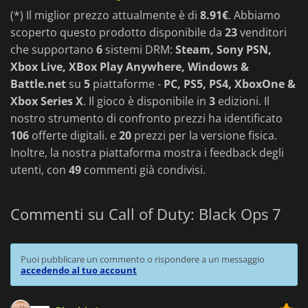
(*) Il miglior prezzo attualmente è di
8.91€
. Abbiamo
scoperto questo prodotto disponibile da
23
venditori
che supportano
6
sistemi DRM:
Steam, Sony PSN,
Xbox Live, XBox Play Anywhere, Windows &
Battle.net
su
5
piattaforme -
PC, PS5, PS4, XboxOne &
Xbox Series X
. Il gioco è disponibile in
3
edizioni. Il
nostro strumento di confronto prezzi ha identificato
106
offerte digitali. e
20
prezzi per la versione fisica.
Inoltre, la nostra piattaforma mostra i feedback degli
utenti, con
49
commenti già condivisi.
Commenti su Call of Duty: Black Ops 7
Puoi pubblicare un commento o rispondere a un messaggio
accedendo al tuo account