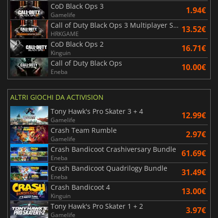
CoD Black Ops 3
1.94€
Gamelife
Call of Duty Black Ops 3 Multiplayer Starter Pack
13.52€
HRKGAME
CoD Black Ops 2
16.71€
Kinguin
Call of Duty Black Ops
10.00€
Eneba
ALTRI GIOCHI DA ACTIVISION
Tony Hawk's Pro Skater 3 + 4
12.99€
Gamelife
Crash Team Rumble
2.97€
Gamelife
Crash Bandicoot Crashiversary Bundle
61.69€
Eneba
Crash Bandicoot Quadrilogy Bundle
31.49€
Eneba
Crash Bandicoot 4
13.00€
Kinguin
Tony Hawk's Pro Skater 1 + 2
3.97€
Gamelife