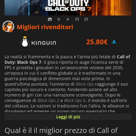
Migliori rivenditori
25.80
€
29.43
€
La realtà si frammenta e la paura è l'arma più letale di
Call of
Duty: Black Ops 7
. Il gioco riporta in auge l'iconica serie di
FPS e proietta i giocatori in un'avvincente visione del 2035,
63.29
€
un'epoca in cui il conflitto globale si è trasformato in una
guerra psicologica di dimensioni mai viste prima. In
quest'ultima puntata, l'universo di
Black Ops
raggiunge il suo
capitolo più oscuro e contorto, fondendo azione ad alto
numero di giri con una narrazione sconvolgente. Dopo le
conseguenze di
Black Ops 2
e
Black Ops 6
, il mondo è sull'orlo
del collasso. Le nazioni si tradiscono l'un l'altra, le alleanze si
dissolvono ed emerge un nuovo oscuro avversario che
manipola la percezione, usa le armi del trauma e usa la paura
Leggi di più
come strategia sul campo di battaglia. Al centro di questo
caos c'è David Mason, che guida una squadra di Black Ops
Qual è il il miglior prezzo di Call of
frammentata in missioni che mettono alla prova la lealtà, la