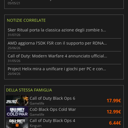
05/05/21
NOTIZIE CORRELATE
Sker Ritual porta la classica azione degli zombie su un'isola infestata
31/07/26
AMD aggiorna l'SDK FSR con il supporto per RDNA 3 e una tecnologia di rigenerazione dei raggi migliorata
25/06/26
Call of Duty: Modern Warfare 4 annunciato ufficialmente
31/05/26
Project Helix mira a unificare i giochi per PC e console sotto la nuova guida di Xbox
26/04/26
DELLA STESSA FAMIGLIA
Call of Duty Black Ops 6
17.99€
Gamelife
CoD Black Ops Cold War
12.99€
Gamelife
Call of Duty Black Ops 4
6.44€
Kinguin