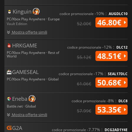
Kinguin
-10% :
codice promozionale
AUGDLC10
PC/Xbox Play Anywhere · Europe
46.80€
52.00€
Vault Edition
Mostra offerte simili
HRKGAME
-12% :
codice promozionale
DLC12
PC/Xbox Play Anywhere · Rest of
48.51€
World
55.12€
GAMESEAL
-17% :
codice promozionale
SEAL17DLC
PC/Xbox Play Anywhere · Global
50.68€
61.06€
Eneba
-8% :
codice promozionale
DLC8
Battle.net · Global
53.35€
57.99€
Mostra offerte simili
G2A
-7.77% :
codice promozionale
DCG2AD1Y4E