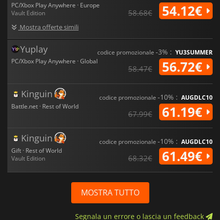
PC/Xbox Play Anywhere · Europe
54.12€
58.68€
Vault Edition
Mostra offerte simili
Yuplay
-3% :
codice promozionale
YU3SUMMER
PC/Xbox Play Anywhere · Global
56.72€
58.47€
Kinguin
-10% :
codice promozionale
AUGDLC10
Battle.net · Rest of World
61.19€
67.99€
Kinguin
-10% :
codice promozionale
AUGDLC10
Gift · Rest of World
61.49€
68.32€
Vault Edition
MOSTRA TUTTO
Segnala un errore o lascia un feedback