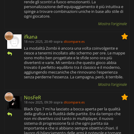
rende gli scontri a fuoco emozionanti. La
personalizzazione dell'equipaggiamento è più intuitiva e
spinge a trovare combinazioni uniche in base allo stile di
ogni giocatore.
Mostra l'originale
ifkana
18 nov 2025, 20:49
sopra
dlcompare.es
La modalità Zombi è ancora una volta coinvolgente e
riesce a tenermi incollato allo schermo per ore. Le mappe
sono molto ben progettate e le sfide sono ora più
divertenti e varie. Mi sembra che questo gioco abbia
trovato il perfetto equilibrio tra il classico e il moderno,
aggiungendo meccaniche che rinnovano l'esperienza
senza perderne l'essenza. La campagna, però, è terribile.
Mostra l'originale
NosFeR
18 nov 2025, 09:39
sopra
dlcompare.es
Black Ops 7 mi ha lasciato a bocca aperta per la qualità
della grafica e la fluidità delle partite. Era da tempo che
non mi divertivo così tanto in multiplayer, il nuovo
sistema di progressione fa sì che ogni partita sia
importante e che si abbiano sempre obiettivi chiari. Il
lavoro di bilanciamento delle armi è notevole e tornare