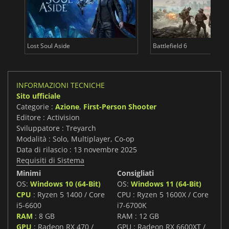
Lost Soul Aside
Battlefield 6
INFORMAZIONI TECNICHE
Sito ufficiale
Categorie :
Azione
,
First-Person Shooter
Editore : Activision
Sviluppatore : Treyarch
Modalità : Solo, Multiplayer, Co-op
Data di rilascio : 13 novembre 2025
Requisiti di Sistema
Minimi
Consigliati
OS:
Windows 10 (64-Bit)
OS:
Windows 11 (64-Bit)
CPU
: Ryzen 5 1400 / Core
CPU : Ryzen 5 1600X / Core
i5-6600
i7-6700K
RAM
: 8 GB
RAM : 12 GB
GPU
: Radeon RX 470 /
GPU : Radeon RX 6600XT /