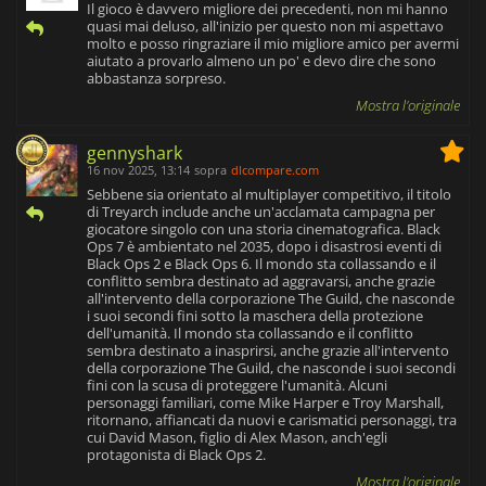
Il gioco è davvero migliore dei precedenti, non mi hanno
quasi mai deluso, all'inizio per questo non mi aspettavo
molto e posso ringraziare il mio migliore amico per avermi
aiutato a provarlo almeno un po' e devo dire che sono
abbastanza sorpreso.
Mostra l'originale
gennyshark
16 nov 2025, 13:14
sopra
dlcompare.com
Sebbene sia orientato al multiplayer competitivo, il titolo
di Treyarch include anche un'acclamata campagna per
giocatore singolo con una storia cinematografica. Black
Ops 7 è ambientato nel 2035, dopo i disastrosi eventi di
Black Ops 2 e Black Ops 6. Il mondo sta collassando e il
conflitto sembra destinato ad aggravarsi, anche grazie
all'intervento della corporazione The Guild, che nasconde
i suoi secondi fini sotto la maschera della protezione
dell'umanità. Il mondo sta collassando e il conflitto
sembra destinato a inasprirsi, anche grazie all'intervento
della corporazione The Guild, che nasconde i suoi secondi
fini con la scusa di proteggere l'umanità. Alcuni
personaggi familiari, come Mike Harper e Troy Marshall,
ritornano, affiancati da nuovi e carismatici personaggi, tra
cui David Mason, figlio di Alex Mason, anch'egli
protagonista di Black Ops 2.
Mostra l'originale