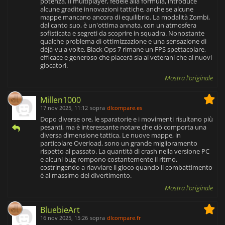
potenza. Il multiplayer, fedele alla formula, introduce
alcune gradite innovazioni tattiche, anche se alcune
mappe mancano ancora di equilibrio. La modalità Zombi,
dal canto suo, è un'ottima annata, con un'atmosfera
sofisticata e segreti da scoprire in squadra. Nonostante
qualche problema di ottimizzazione e una sensazione di
déjà-vu a volte, Black Ops 7 rimane un FPS spettacolare,
efficace e generoso che piacerà sia ai veterani che ai nuovi
giocatori.
Mostra l'originale
Millen1000
17 nov 2025, 11:12
sopra
dlcompare.es
Dopo diverse ore, le sparatorie e i movimenti risultano più
pesanti, ma è interessante notare che ciò comporta una
diversa dimensione tattica. Le nuove mappe, in
particolare Overload, sono un grande miglioramento
rispetto al passato. La quantità di crash nella versione PC
e alcuni bug rompono costantemente il ritmo,
costringendo a riavviare il gioco quando il combattimento
è al massimo del divertimento.
Mostra l'originale
BluebieArt
16 nov 2025, 15:26
sopra
dlcompare.fr