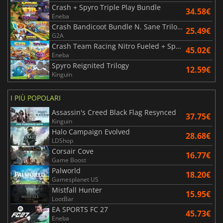
Crash + Spyro Triple Play Bundle
34.58€
Eneba
Crash Bandicoot Bundle N. Sane Trilogy + CTR Nitro Fueled
25.49€
G2A
Crash Team Racing Nitro Fueled + Spyro Game Bundle
45.02€
Eneba
Spyro Reignited Trilogy
12.59€
Kinguin
I PIÙ POPOLARI
Assassin's Creed Black Flag Resynced
37.75€
Kinguin
Halo Campaign Evolved
28.68€
LDShop
Corsair Cove
16.77€
Game Boost
Palworld
18.20€
Gamesplanet US
Mistfall Hunter
15.95€
LootBar
EA SPORTS FC 27
45.73€
Eneba