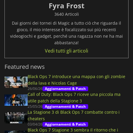
Fyra Frost
3640 Articoli
Dai giorni dei tornei di Magic a tutto ciò che riguarda il
gioco, il mio interesse è focalizzato sui più recenti
videogiochi e gadget, perché una ragazza non ne ha mai
abbastanza!
Vedi tutti gli articoli
Featured news
Black Ops 7 introduce una mappa con gli zombie
della lava e Nicolas Cage
26/06/26
Aggiornamenti & Patch
Call of Duty: Black Ops 7 riceve una piccola ma
utile patch della Stagione 3
25/05/26
Aggiornamenti & Patch
La Stagione 3 di Black Ops 7 combatte contro i
cheaters
03/04/26
Aggiornamenti & Patch
Black Ops 7 Stagione 3 sembra il ritorno che i