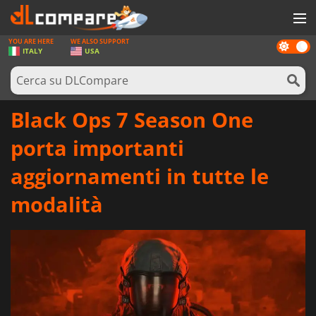
YOU ARE HERE
WE ALSO SUPPORT
Dark
GIOCHI
ITALY
USA
mode
PREPAGATE
SOFTWARE
Black Ops 7 Season One
REWARDS
porta importanti
HARDWARE
aggiornamenti in tutte le
NOTIZIE
modalità
ACCEDI O REGISTRATI