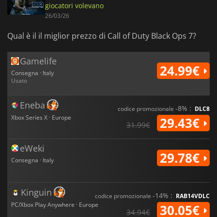
giocatori volevano
26/03/26
Qual è il il miglior prezzo di Call of Duty Black Ops 7?
Gamelife
24.99€
Consegna · Italy
Usato
Eneba
-8% :
codice promozionale
DLC8
Xbox Series X · Europe
29.43€
31.99€
eWeki
29.78€
Consegna · Italy
Kinguin
-14% :
codice promozionale
RAB14VDLC
PC/Xbox Play Anywhere · Europe
30.05€
34.94€