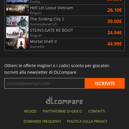
Eneba
Hell Let Loose Vietnam
26.10€
Kinguin
The Sinking City 2
39.00€
Gamesplanet US
STEINS;GATE RE BOOT
24.94€
Kinguin
Mortal Shell II
44.99€
Gamelife
Ottieni le offerte migliori e i codici sconto per giocatori
Iscriviti alla newsletter di DLCompare
NEGOZI
PIATTAFORME DI GIOCO
CONTATTI
DOMANDE FREQUENTI
POLITICA SULLA PRIVACY