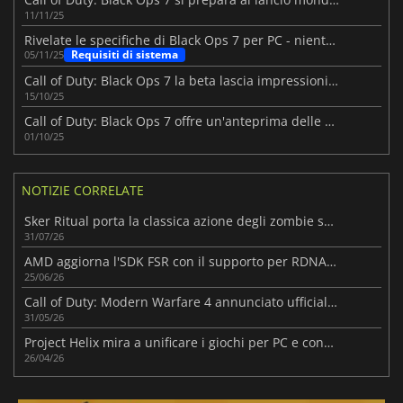
11/11/25
Rivelate le specifiche di Black Ops 7 per PC - niente early access
Requisiti di sistema
05/11/25
Call of Duty: Black Ops 7 la beta lascia impressioni positive
15/10/25
Call of Duty: Black Ops 7 offre un'anteprima delle sue mappe multiplayer
01/10/25
NOTIZIE CORRELATE
Sker Ritual porta la classica azione degli zombie su un'isola infestata
31/07/26
AMD aggiorna l'SDK FSR con il supporto per RDNA 3 e una tecnologia di rigenerazione dei raggi migliorata
25/06/26
Call of Duty: Modern Warfare 4 annunciato ufficialmente
31/05/26
Project Helix mira a unificare i giochi per PC e console sotto la nuova guida di Xbox
26/04/26