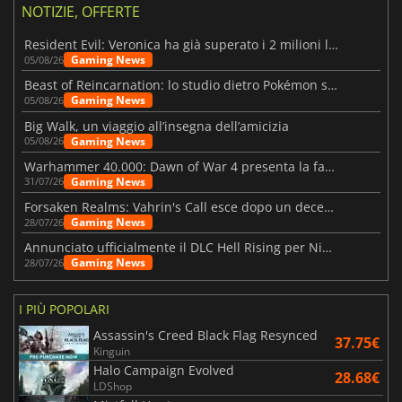
NOTIZIE, OFFERTE
Resident Evil: Veronica ha già superato i 2 milioni liste dei desideri
Gaming News
05/08/26
Beast of Reincarnation: lo studio dietro Pokémon su una nuova strada
Gaming News
05/08/26
Big Walk, un viaggio all’insegna dell’amicizia
Gaming News
05/08/26
Warhammer 40.000: Dawn of War 4 presenta la fazione dei Necron
Gaming News
31/07/26
Forsaken Realms: Vahrin's Call esce dopo un decennio di sviluppo
Gaming News
28/07/26
Annunciato ufficialmente il DLC Hell Rising per Nioh 3
Gaming News
28/07/26
I PIÙ POPOLARI
Assassin's Creed Black Flag Resynced
37.75€
Kinguin
Halo Campaign Evolved
28.68€
LDShop