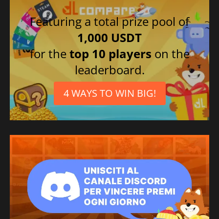
Featuring a total prize pool of
1,000 USDT
for the
top 10 players
on the
leaderboard.
4 WAYS TO WIN BIG!