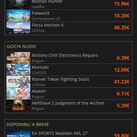
Mistfall Hunter
15.96€
LootBar
Palworld
18.20€
Gamesplanet US
Forza Horizon 6
40.35€
LDShop
GIOCHI NUOVI
ReStory Chill Electronics Repairs
6.39€
Kinguin
Montabi
12.09€
LOADED
Marvel Tokon Fighting Souls
41.22€
LDShop
Akatori
6.11€
Kinguin
HellSlave 2 Judgment of the Archon
5.29€
Kinguin
DISPONIBILI A BREVE
EA SPORTS Madden NFL 27
59.80€