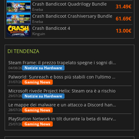
Crash Bandicoot Quadrilogy Bundle
31.49€
Eneba
Crash Bandicoot Crashiversary Bundle
61.69€
Eneba
Crash Bandicoot 4
13.00€
Kinguin
DI TENDENZA
Steam Frame: il prezzo trapelato spegne i sogni di un VR economico
Notizie su Hardware
04/08/26
Palworld: Sunreach e boss più stabili con l'ultimo update
Gaming News
31/07/26
Microsoft rivede Project Helix: Steam ora è a rischio
Notizie su Hardware
29/07/26
Le mappe dei malware e un attacco a Discord hanno colpito Meccha Chameleon
Gaming News
28/07/26
PlayStation Network in tilt durante la beta di Marvel Tōkon
Gaming News
25/07/26