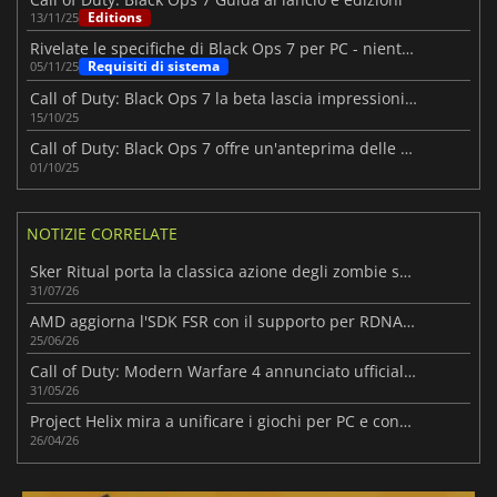
Editions
13/11/25
Rivelate le specifiche di Black Ops 7 per PC - niente early access
Requisiti di sistema
05/11/25
Call of Duty: Black Ops 7 la beta lascia impressioni positive
15/10/25
Call of Duty: Black Ops 7 offre un'anteprima delle sue mappe multiplayer
01/10/25
NOTIZIE CORRELATE
Sker Ritual porta la classica azione degli zombie su un'isola infestata
31/07/26
AMD aggiorna l'SDK FSR con il supporto per RDNA 3 e una tecnologia di rigenerazione dei raggi migliorata
25/06/26
Call of Duty: Modern Warfare 4 annunciato ufficialmente
31/05/26
Project Helix mira a unificare i giochi per PC e console sotto la nuova guida di Xbox
26/04/26