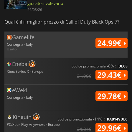
giocatori volevano
26/03/26
Qual è il il miglior prezzo di Call of Duty Black Ops 7?
Gamelife
24.99€
Consegna · Italy
Usato
Eneba
-8% :
codice promozionale
DLC8
Xbox Series X · Europe
29.43€
31.99€
eWeki
29.78€
Consegna · Italy
Kinguin
-14% :
codice promozionale
RAB14VDLC
PC/Xbox Play Anywhere · Europe
29.96€
34.84€