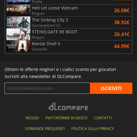
Eneba
Hell Let Loose Vietnam
26.08€
Kinguin
The Sinking City 2
38.92€
Gamesplanet US
STEINS;GATE RE BOOT
20.41€
Kinguin
Mortal Shell II
44.99€
Gamelife
Ottieni le offerte migliori e i codici sconto per giocatori
Iscriviti alla newsletter di DLCompare
NEGOZI
PIATTAFORME DI GIOCO
CONTATTI
DOMANDE FREQUENTI
POLITICA SULLA PRIVACY