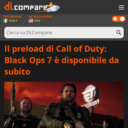
YOU ARE HERE
WE ALSO SUPPORT
Dark
GIOCHI
ITALY
USA
mode
PREPAGATE
SOFTWARE
Il preload di Call of Duty:
REWARDS
Black Ops 7 è disponibile da
HARDWARE
subito
NOTIZIE
ACCEDI O REGISTRATI