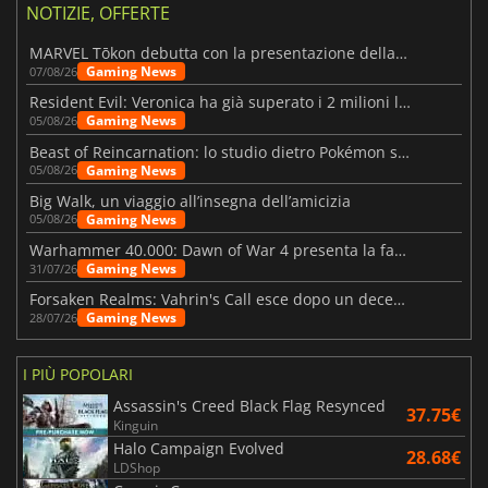
NOTIZIE, OFFERTE
MARVEL Tōkon debutta con la presentazione della roadmap per il primo anno
Gaming News
07/08/26
Resident Evil: Veronica ha già superato i 2 milioni liste dei desideri
Gaming News
05/08/26
Beast of Reincarnation: lo studio dietro Pokémon su una nuova strada
Gaming News
05/08/26
Big Walk, un viaggio all’insegna dell’amicizia
Gaming News
05/08/26
Warhammer 40.000: Dawn of War 4 presenta la fazione dei Necron
Gaming News
31/07/26
Forsaken Realms: Vahrin's Call esce dopo un decennio di sviluppo
Gaming News
28/07/26
I PIÙ POPOLARI
Assassin's Creed Black Flag Resynced
37.75€
Kinguin
Halo Campaign Evolved
28.68€
LDShop