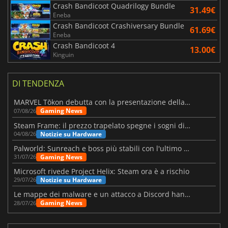
Crash Bandicoot Quadrilogy Bundle
31.49€
Eneba
Crash Bandicoot Crashiversary Bundle
61.69€
Eneba
Crash Bandicoot 4
13.00€
Kinguin
DI TENDENZA
MARVEL Tōkon debutta con la presentazione della roadmap per il primo anno
Gaming News
07/08/26
Steam Frame: il prezzo trapelato spegne i sogni di un VR economico
Notizie su Hardware
04/08/26
Palworld: Sunreach e boss più stabili con l'ultimo update
Gaming News
31/07/26
Microsoft rivede Project Helix: Steam ora è a rischio
Notizie su Hardware
29/07/26
Le mappe dei malware e un attacco a Discord hanno colpito Meccha Chameleon
Gaming News
28/07/26