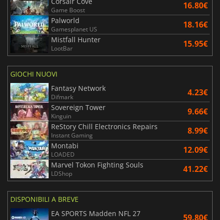
Corsair Cove
16.80€
Game Boost
Palworld
18.16€
Gamesplanet US
Mistfall Hunter
15.95€
LootBar
GIOCHI NUOVI
Fantasy Network
4.23€
Difmark
Sovereign Tower
9.66€
Kinguin
ReStory Chill Electronics Repairs
8.99€
Instant Gaming
Montabi
12.09€
LOADED
Marvel Tokon Fighting Souls
41.22€
LDShop
DISPONIBILI A BREVE
EA SPORTS Madden NFL 27
59.80€