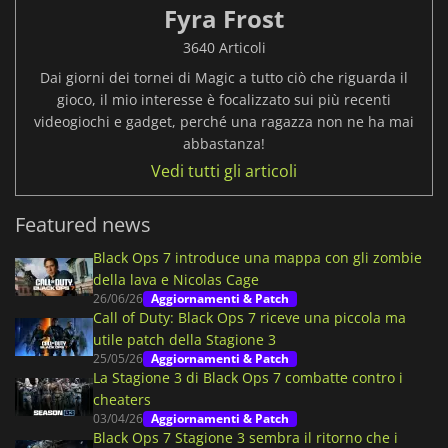
Fyra Frost
3640 Articoli
Dai giorni dei tornei di Magic a tutto ciò che riguarda il
gioco, il mio interesse è focalizzato sui più recenti
videogiochi e gadget, perché una ragazza non ne ha mai
abbastanza!
Vedi tutti gli articoli
Featured news
Black Ops 7 introduce una mappa con gli zombie
della lava e Nicolas Cage
26/06/26
Aggiornamenti & Patch
Call of Duty: Black Ops 7 riceve una piccola ma
utile patch della Stagione 3
25/05/26
Aggiornamenti & Patch
La Stagione 3 di Black Ops 7 combatte contro i
cheaters
03/04/26
Aggiornamenti & Patch
Black Ops 7 Stagione 3 sembra il ritorno che i