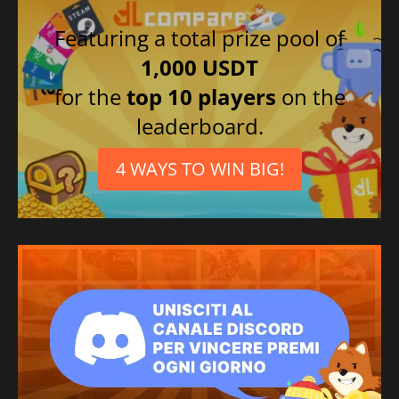
Featuring a total prize pool of
1,000 USDT
for the
top 10 players
on the
leaderboard.
4 WAYS TO WIN BIG!