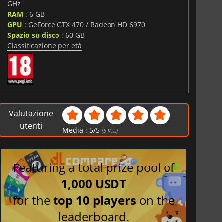
GHz
RAM
: 6 GB
GPU
: GeForce GTX 470 / Radeon HD 6970
Spazio su disco
: 60 GB
Classificazione per età
Valutazione
utenti
Media :
5
/
5
(
5
Voti)
Featuring a total prize pool of
1,000 USDT
for the
top 10 players
on the
leaderboard.