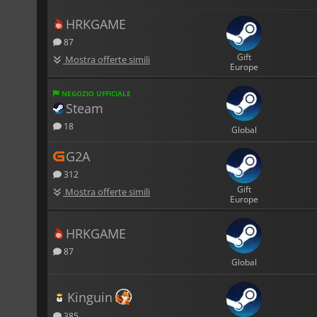
HRKGAME
87
Gift
Mostra offerte simili
Europe
NEGOZIO UFFICIALE
Steam
18
Global
G2A
312
Gift
Mostra offerte simili
Europe
HRKGAME
87
Global
Kinguin
385