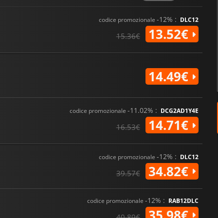
-12% :
codice promozionale
DLC12
13.52€
15.36€
14.49€
-11.02% :
codice promozionale
DCG2AD1Y4E
14.71€
16.53€
-12% :
codice promozionale
DLC12
34.82€
39.57€
-12% :
codice promozionale
RAB12DLC
35.98€
40.89€