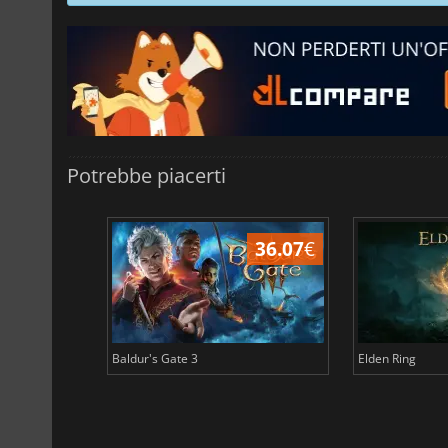
Potrebbe piacerti
45.02
€
36.07
€
Baldur's Gate 3
Elden Ring