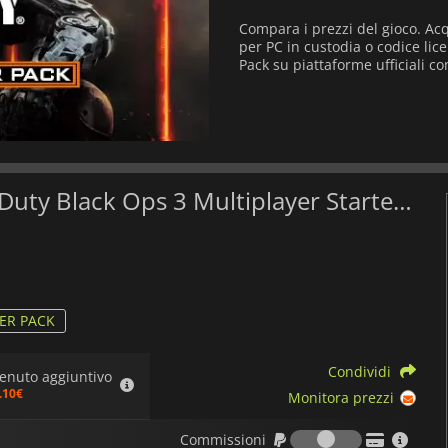
Compara i prezzi del gioco. Acqu
per PC in custodia o codice licen
Pack su piattaforme ufficiali c
Qual è il il miglior prezzo di Call of Duty Black Ops 3 Multiplayer Starter Pack?
ER PACK
Condividi
enuto aggiuntivo
.10€
Monitora prezzi
Commission
Commissioni