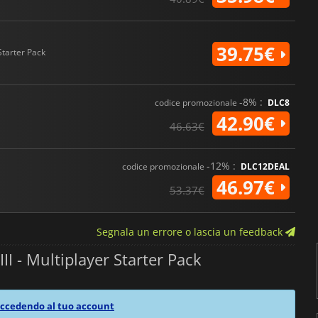
39.75€
Starter Pack
-8% :
codice promozionale
DLC8
42.90€
46.63€
-12% :
codice promozionale
DLC12DEAL
46.97€
53.37€
Segnala un errore o lascia un feedback
II - Multiplayer Starter Pack
ccedendo al tuo account