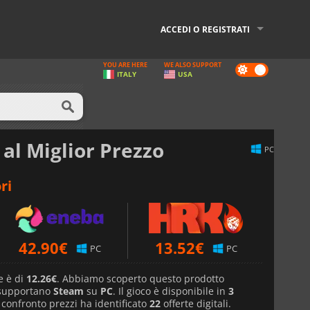
ACCEDI O REGISTRATI
YOU ARE HERE
WE ALSO SUPPORT
Dark
ITALY
USA
mode
al Miglior Prezzo
PC
ri
42.90
€
13.52
€
PC
PC
e è di
12.26€
. Abbiamo scoperto questo prodotto
 supportano
Steam
su
PC
. Il gioco è disponibile in
3
i confronto prezzi ha identificato
22
offerte digitali.