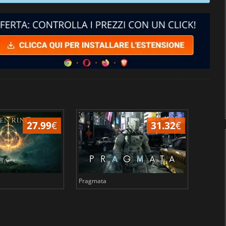
27.99
€
31.32
€
Pragmata
Total 