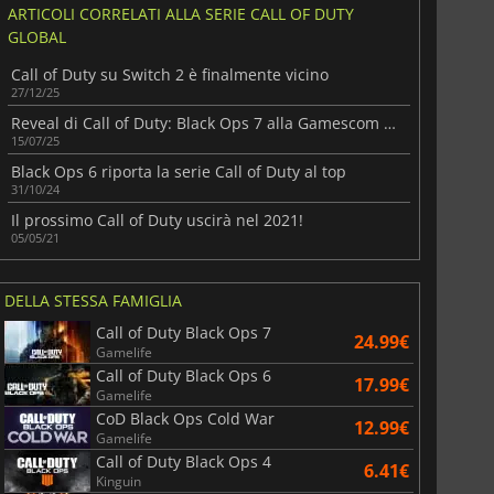
ARTICOLI CORRELATI ALLA SERIE CALL OF DUTY
GLOBAL
Call of Duty su Switch 2 è finalmente vicino
27/12/25
Reveal di Call of Duty: Black Ops 7 alla Gamescom di agosto
15/07/25
Black Ops 6 riporta la serie Call of Duty al top
31/10/24
Il prossimo Call of Duty uscirà nel 2021!
05/05/21
6.75
€
15.48
€
DELLA STESSA FAMIGLIA
Call of Duty Black Ops 7
24.99€
Gamelife
Call of Duty Black Ops 6
17.99€
War WARHAMMER 3
Lies Of P
Gamelife
CoD Black Ops Cold War
12.99€
Gamelife
Call of Duty Black Ops 4
6.41€
Kinguin