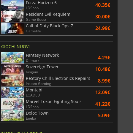
Forza Horizon 6
40.35€
LDShop
Resident Evil Requiem
30.00€
Game Boost
Call of Duty Black Ops 7
24.99€
Gamelife
GIOCHI NUOVI
Fantasy Network
4.23€
Difmark
Sovereign Tower
10.48€
Kinguin
ReStory Chill Electronics Repairs
8.99€
Instant Gaming
Montabi
12.09€
LOADED
Marvel Tokon Fighting Souls
41.22€
LDShop
Doloc Town
5.09€
Eneba