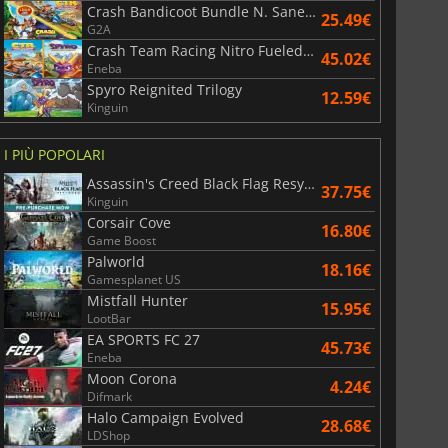
Crash Bandicoot Bundle N. Sane Trilogy + CTR Nitro Fueled
25.49€
G2A
Crash Team Racing Nitro Fueled + Spyro Game Bundle
45.02€
Eneba
Spyro Reignited Trilogy
12.59€
Kinguin
I PIÙ POPOLARI
Assassin's Creed Black Flag Resynced
37.75€
Kinguin
Corsair Cove
16.80€
Game Boost
Palworld
18.16€
Gamesplanet US
Mistfall Hunter
15.95€
LootBar
EA SPORTS FC 27
45.73€
Eneba
Moon Corona
4.24€
Difmark
Halo Campaign Evolved
28.68€
LDShop