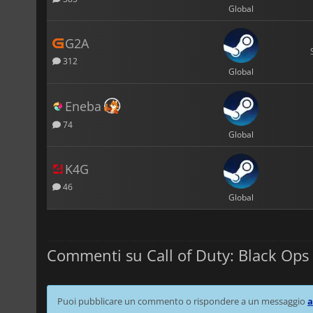
Global
G2A
312
Global
Eneba
74
Global
K4G
46
Global
Commenti su Call of Duty: Black Ops I
Puoi pubblicare un commento o rispondere a un messaggio
a