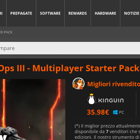
HI
PREPAGATE
SOFTWARE
REWARDS
HARDWARE
NOTIZIE
ER PACK
Ops III - Multiplayer Starter Pack
Migliori rivendito
35.98
€
PC
(*) Il miglior prezzo attualment
disponibile da
7
venditori che
edizioni. Il nostro strumento d