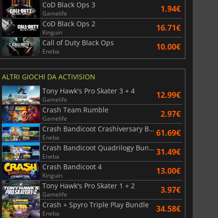
CoD Black Ops 3
1.94€
Gamelife
CoD Black Ops 2
16.71€
Kinguin
Call of Duty Black Ops
10.00€
Eneba
ALTRI GIOCHI DA ACTIVISION
Tony Hawk's Pro Skater 3 + 4
12.99€
Gamelife
Crash Team Rumble
2.97€
Gamelife
Crash Bandicoot Crashiversary Bundle
61.69€
Eneba
Crash Bandicoot Quadrilogy Bundle
31.49€
Eneba
Crash Bandicoot 4
13.00€
Kinguin
Tony Hawk's Pro Skater 1 + 2
3.97€
Gamelife
Crash + Spyro Triple Play Bundle
34.58€
Eneba