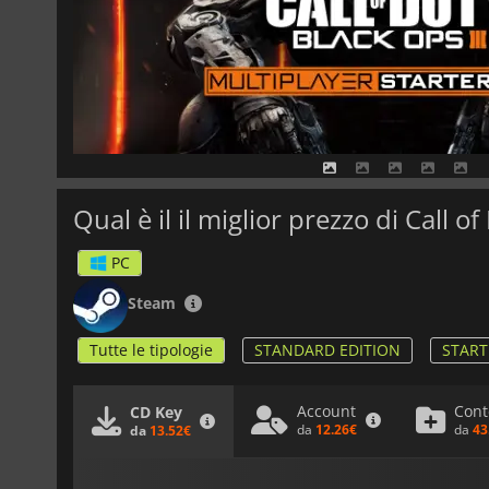
PC
Steam
Tutte le tipologie
STANDARD EDITION
START
Account
Cont
CD Key
da
12.26€
da
43
da
13.52€