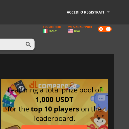
ACCEDI O REGISTRATI
YOU ARE HERE
WE ALSO SUPPORT
Dark
ITALY
USA
mode
Featuring a total prize pool of
1,000 USDT
for the
top 10 players
on the
leaderboard.