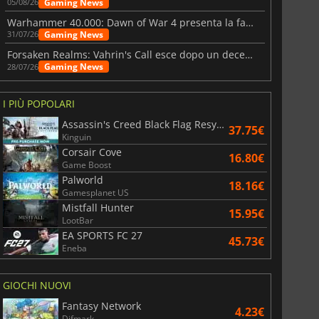
Gaming News
05/08/26
Warhammer 40.000: Dawn of War 4 presenta la fazione dei Necron
Gaming News
31/07/26
Forsaken Realms: Vahrin's Call esce dopo un decennio di sviluppo
Gaming News
28/07/26
I PIÙ POPOLARI
Assassin's Creed Black Flag Resynced
37.75€
Kinguin
Corsair Cove
16.80€
Game Boost
Palworld
18.16€
Gamesplanet US
Mistfall Hunter
15.95€
LootBar
EA SPORTS FC 27
45.73€
Eneba
GIOCHI NUOVI
Fantasy Network
4.23€
Difmark