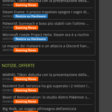
MARVEL Tōkon debutta con la presentazione della roadmap per il primo anno
Gaming News
07/08/26
Steam Frame: il prezzo trapelato spegne i sogni di un VR economico
Notizie su Hardware
04/08/26
Palworld: Sunreach e boss più stabili con l'ultimo update
Gaming News
31/07/26
Microsoft rivede Project Helix: Steam ora è a rischio
Notizie su Hardware
29/07/26
Le mappe dei malware e un attacco a Discord hanno colpito Meccha Chameleon
Gaming News
28/07/26
NOTIZIE, OFFERTE
MARVEL Tōkon debutta con la presentazione della roadmap per il primo anno
Gaming News
07/08/26
Resident Evil: Veronica ha già superato i 2 milioni liste dei desideri
Gaming News
05/08/26
Beast of Reincarnation: lo studio dietro Pokémon su una nuova strada
Gaming News
05/08/26
Big Walk, un viaggio all’insegna dell’amicizia