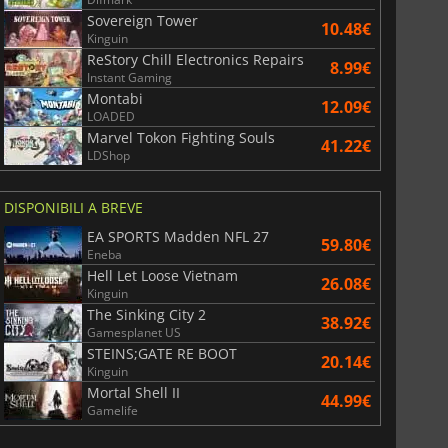
Sovereign Tower
10.48€
Kinguin
ReStory Chill Electronics Repairs
8.99€
Instant Gaming
Montabi
12.09€
LOADED
Marvel Tokon Fighting Souls
41.22€
LDShop
DISPONIBILI A BREVE
EA SPORTS Madden NFL 27
59.80€
Eneba
Hell Let Loose Vietnam
26.08€
Kinguin
The Sinking City 2
38.92€
Gamesplanet US
STEINS;GATE RE BOOT
20.14€
Kinguin
Mortal Shell II
44.99€
Gamelife