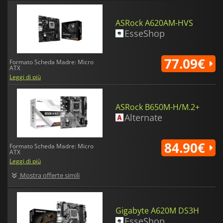
ASRock A620AM-HVS
EsseShop
77.09€
Formato Scheda Madre: Micro
ATX
Leggi di più
ASRock B650M-H/M.2+
Alternate
84.90€
Formato Scheda Madre: Micro
ATX
Leggi di più
Mostra offerte simili
Gigabyte A620M DS3H
EsseShop