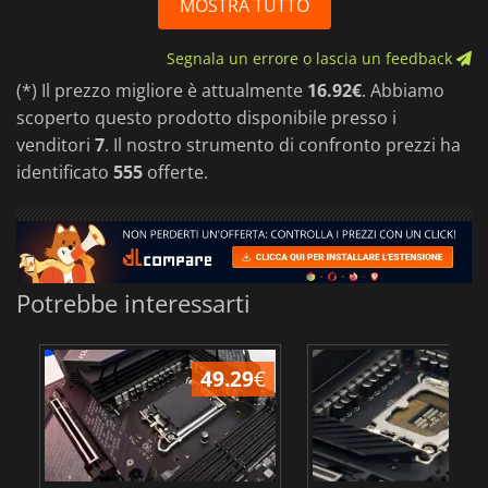
MOSTRA TUTTO
Segnala un errore o lascia un feedback
(*) Il prezzo migliore è attualmente
16.92€
. Abbiamo
scoperto questo prodotto disponibile presso i
venditori
7
. Il nostro strumento di confronto prezzi ha
identificato
555
offerte.
Potrebbe interessarti
49.29
€
7