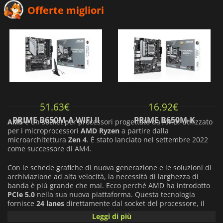
Offerte migliori
51.63
€
16.92
€
PRIME B650M-A WIFI II
PRIME B650M-K
AM5
è un socket per processori progettato da AMD, utilizzato
per i microprocessori
AMD Ryzen
a partire dalla
microarchitettura
Zen 4
. È stato lanciato nel settembre 2022
come successore di AM4.
Con le schede grafiche di nuova generazione e le soluzioni di
archiviazione ad alta velocità, la necessità di larghezza di
banda è più grande che mai. Ecco perché AMD ha introdotto
PCIe 5.0
nella sua nuova piattaforma. Questa tecnologia
fornisce
24 lanes
direttamente dal socket del processore, il
più alto numero di corsie disponibile su qualsiasi piattaforma
Leggi di più
sul mercato.