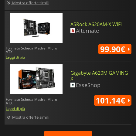
Mostra offerte simili
ASRock A620AM-X WiFi
Alternate
99.90€
Formato Scheda Madre: Micro
ATX
Leggi di più
Gigabyte A620M GAMING
X
EsseShop
101.14€
Formato Scheda Madre: Micro
ATX
Leggi di più
Mostra offerte simili