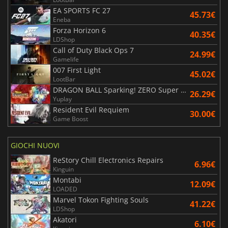
EA SPORTS FC 27
45.73€
Eneba
Forza Horizon 6
40.35€
LDShop
Call of Duty Black Ops 7
24.99€
Gamelife
007 First Light
45.02€
LootBar
DRAGON BALL Sparking! ZERO Super Limit Breaking NEO
26.29€
Yuplay
Resident Evil Requiem
30.00€
Game Boost
GIOCHI NUOVI
ReStory Chill Electronics Repairs
6.96€
Kinguin
Montabi
12.09€
LOADED
Marvel Tokon Fighting Souls
41.22€
LDShop
Akatori
6.10€