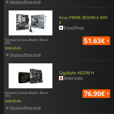
Mostra offerte simili
Asus PRIME B650M-A WIFI
II
EsseShop
51.63€
Formato Scheda Madre: Micro
ATX
Leggi di più
Mostra offerte simili
Gigabyte A620M H
Alternate
76.90€
Formato Scheda Madre: Micro
ATX
Leggi di più
Mostra offerte simili