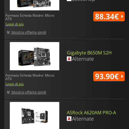
88.34€
Formato Scheda Madre: Micro
ATX
Leggi di più
Mostra offerte simili
Gigabyte B650M S2H
Alternate
93.90€
Formato Scheda Madre: Micro
ATX
Leggi di più
Mostra offerte simili
ASRock A620AM PRO-A
Alternate