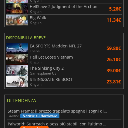
Kinguin
HellSlave 2 Judgment of the Archon
5.26€
Kinguin
Big Walk
11.34€
Kinguin
DISPONIBILI A BREVE
EA SPORTS Madden NFL 27
59.80€
Eneba
Hell Let Loose Vietnam
26.10€
Kinguin
The Sinking City 2
39.00€
Gamesplanet US
STEINS;GATE RE BOOT
23.81€
Kinguin
DI TENDENZA
Steam Frame: il prezzo trapelato spegne i sogni di un VR economico
Notizie su Hardware
04/08/26
Palworld: Sunreach e boss più stabili con l'ultimo update