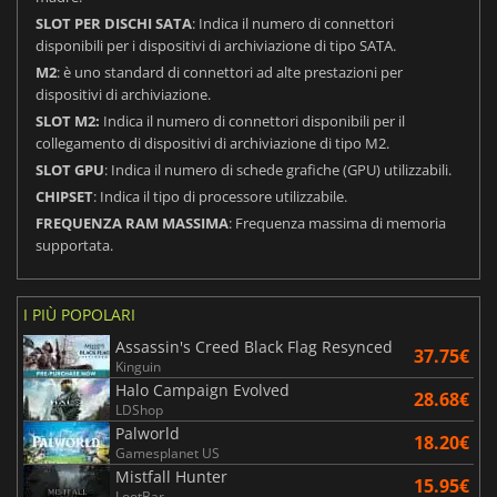
SLOT PER DISCHI SATA
: Indica il numero di connettori
disponibili per i dispositivi di archiviazione di tipo SATA.
M2
: è uno standard di connettori ad alte prestazioni per
dispositivi di archiviazione.
SLOT M2:
Indica il numero di connettori disponibili per il
collegamento di dispositivi di archiviazione di tipo M2.
SLOT GPU
: Indica il numero di schede grafiche (GPU) utilizzabili.
CHIPSET
: Indica il tipo di processore utilizzabile.
FREQUENZA RAM MASSIMA
: Frequenza massima di memoria
supportata.
I PIÙ POPOLARI
Assassin's Creed Black Flag Resynced
37.75€
Kinguin
Halo Campaign Evolved
28.68€
LDShop
Palworld
18.20€
Gamesplanet US
Mistfall Hunter
15.95€
LootBar