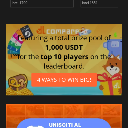
Intel 1700
Intel 1851
Featuring a total prize pool of
1,000 USDT
for the
top 10 players
on the
leaderboard.
4 WAYS TO WIN BIG!