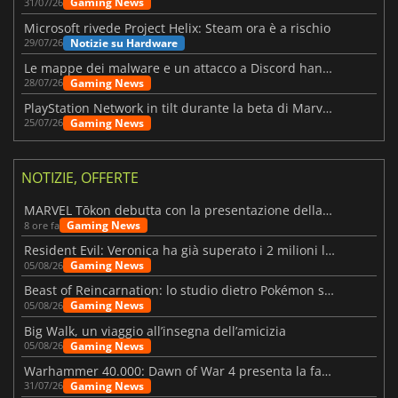
Gaming News
31/07/26
Microsoft rivede Project Helix: Steam ora è a rischio
Notizie su Hardware
29/07/26
Le mappe dei malware e un attacco a Discord hanno colpito Meccha Chameleon
Gaming News
28/07/26
PlayStation Network in tilt durante la beta di Marvel Tōkon
Gaming News
25/07/26
NOTIZIE, OFFERTE
MARVEL Tōkon debutta con la presentazione della roadmap per il primo anno
Gaming News
8 ore fa
Resident Evil: Veronica ha già superato i 2 milioni liste dei desideri
Gaming News
05/08/26
Beast of Reincarnation: lo studio dietro Pokémon su una nuova strada
Gaming News
05/08/26
Big Walk, un viaggio all’insegna dell’amicizia
Gaming News
05/08/26
Warhammer 40.000: Dawn of War 4 presenta la fazione dei Necron
Gaming News
31/07/26