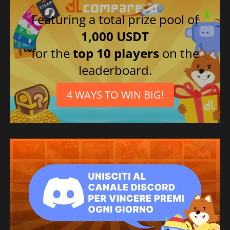
Featuring a total prize pool of
1,000 USDT
for the
top 10 players
on the
leaderboard.
4 WAYS TO WIN BIG!