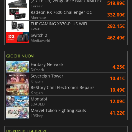
(2 x 16 GB) Vengeance Black AMD Expo 6000 MHz - CAS 30
519.99€
Corsair
Radeon RX 7600 Challenger OC
332.00€
Alternate
TUF GAMING X870-PLUS WIFI
292.15€
eWeki
Switch 2
462.49€
Mediaworld
GIOCHI NUOVI
Fantasy Network
4.25€
Difmark
Sovereign Tower
10.41€
Kinguin
ReStory Chill Electronics Repairs
10.49€
Kinguin
Montabi
12.09€
LOADED
Marvel Tokon Fighting Souls
41.22€
LDShop
DISPONIBILI A BREVE