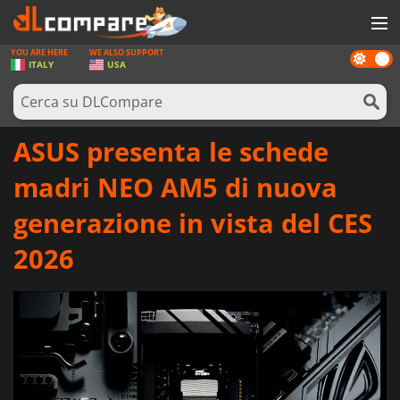
YOU ARE HERE
WE ALSO SUPPORT
Dark
GIOCHI
ITALY
USA
mode
PREPAGATE
SOFTWARE
ASUS presenta le schede
REWARDS
madri NEO AM5 di nuova
HARDWARE
generazione in vista del CES
NOTIZIE
2026
ACCEDI O REGISTRATI