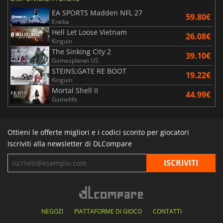
EA SPORTS Madden NFL 27
59.80€
Eneba
Hell Let Loose Vietnam
26.08€
Kinguin
The Sinking City 2
39.10€
Gamesplanet US
STEINS;GATE RE BOOT
19.22€
Kinguin
Mortal Shell II
44.99€
Gamelife
Ottieni le offerte migliori e i codici sconto per giocatori
Iscriviti alla newsletter di DLCompare
NEGOZI
PIATTAFORME DI GIOCO
CONTATTI