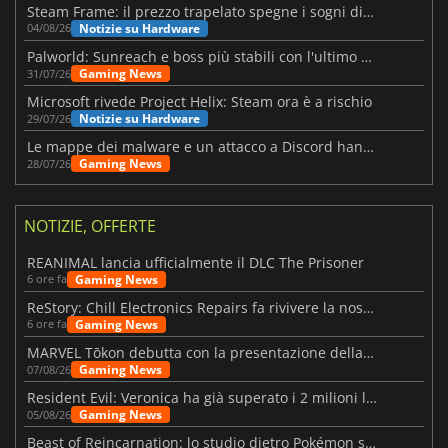
Steam Frame: il prezzo trapelato spegne i sogni di un VR economico
Notizie su Hardware
04/08/26
Palworld: Sunreach e boss più stabili con l'ultimo update
Gaming News
31/07/26
Microsoft rivede Project Helix: Steam ora è a rischio
Notizie su Hardware
29/07/26
Le mappe dei malware e un attacco a Discord hanno colpito Meccha Chameleon
Gaming News
28/07/26
NOTIZIE, OFFERTE
REANIMAL lancia ufficialmente il DLC The Prisoner
Gaming News
6 ore fa
ReStory: Chill Electronics Repairs fa rivivere la nostalgia degli anni 2000
Gaming News
6 ore fa
MARVEL Tōkon debutta con la presentazione della roadmap per il primo anno
Gaming News
07/08/26
Resident Evil: Veronica ha già superato i 2 milioni liste dei desideri
Gaming News
05/08/26
Beast of Reincarnation: lo studio dietro Pokémon su una nuova strada