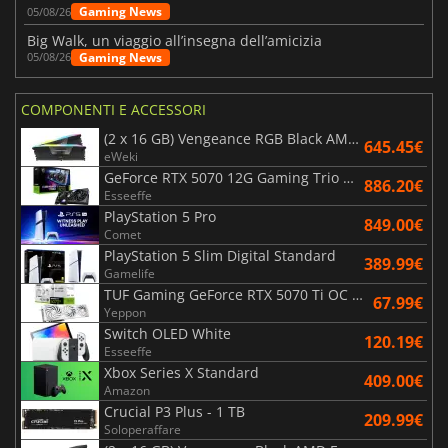
Gaming News
05/08/26
Big Walk, un viaggio all’insegna dell’amicizia
Gaming News
05/08/26
COMPONENTI E ACCESSORI
(2 x 16 GB) Vengeance RGB Black AMD Expo 6000 MHz - CAS 30
645.45€
eWeki
GeForce RTX 5070 12G Gaming Trio OC Black
886.20€
Esseeffe
PlayStation 5 Pro
849.00€
Comet
PlayStation 5 Slim Digital Standard
389.99€
Gamelife
TUF Gaming GeForce RTX 5070 Ti OC White Edition 16GB
67.99€
Yeppon
Switch OLED White
120.19€
Esseeffe
Xbox Series X Standard
409.00€
Amazon
Crucial P3 Plus - 1 TB
209.99€
Soloperaffare