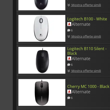
Mostra offerte simili
Logitech B100 - White
Alternate
6
Mostra offerte simili
Logitech B110 Silent -
Black
Alternate
6
Mostra offerte simili
Cherry MC 1000 - Black
Alternate
6