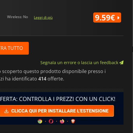
9.59€
Wireless: No
Leggi di più
RA TUTTO
Segnala un errore o lascia un feedback
 scoperto questo prodotto disponibile presso i
zi ha identificato
414
offerte.