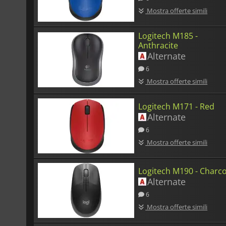
Mostra offerte simili
Logitech M185 -
Anthracite
Alternate
6
Mostra offerte simili
Logitech M171 - Red
Alternate
6
Mostra offerte simili
Logitech M190 - Charco
Alternate
6
Mostra offerte simili