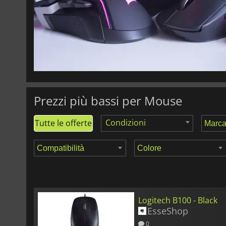
108.29
€
Razer Basilisk V3 Pro - Black
Prezzi più bassi per Mouse
Condizioni
Tutte le offerte
Logitech B100 - Black
EsseShop
0