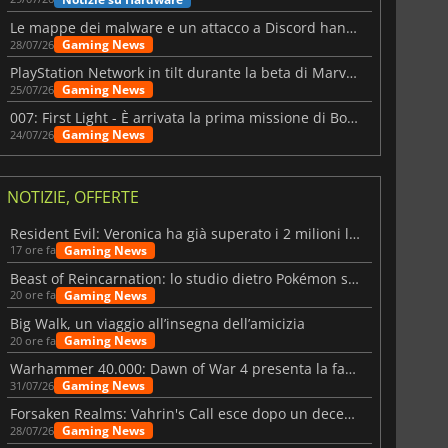
Le mappe dei malware e un attacco a Discord hanno colpito Meccha Chameleon
Gaming News
28/07/26
PlayStation Network in tilt durante la beta di Marvel Tōkon
Gaming News
25/07/26
007: First Light - È arrivata la prima missione di Bond dopo il lancio
Gaming News
24/07/26
NOTIZIE, OFFERTE
Resident Evil: Veronica ha già superato i 2 milioni liste dei desideri
Gaming News
17 ore fa
Beast of Reincarnation: lo studio dietro Pokémon su una nuova strada
Gaming News
20 ore fa
Big Walk, un viaggio all’insegna dell’amicizia
Gaming News
20 ore fa
Warhammer 40.000: Dawn of War 4 presenta la fazione dei Necron
Gaming News
31/07/26
Forsaken Realms: Vahrin's Call esce dopo un decennio di sviluppo
Gaming News
28/07/26