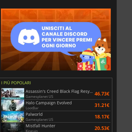
I PIÙ POPOLARI
Assassin's Creed Black Flag Resynced
46.73€
Gamesplanet US
Halo Campaign Evolved
31.21€
LootBar
Palworld
18.17€
Gamesplanet US
Mistfall Hunter
20.53€
Kinguin