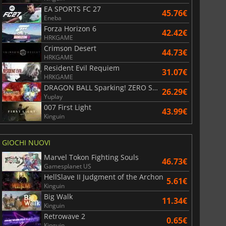
EA SPORTS FC 27
45.76€
Eneba
Forza Horizon 6
42.42€
HRKGAME
Crimson Desert
44.73€
HRKGAME
Resident Evil Requiem
31.07€
HRKGAME
DRAGON BALL Sparking! ZERO Super Limit Breaking NEO
26.29€
Yuplay
007 First Light
43.99€
Kinguin
GIOCHI NUOVI
Marvel Tokon Fighting Souls
46.73€
Gamesplanet US
HellSlave II Judgment of the Archon
5.61€
Kinguin
Big Walk
11.34€
Kinguin
Retrowave 2
0.65€
Kinguin