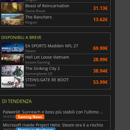
Beast of Reincarnation
31.13€
Game Boost
The Ranchers
13.62€
Kinguin
DISPONIBILI A BREVE
EA SPORTS Madden NFL 27
69.99€
Steam
Hell Let Loose Vietnam
28.99€
Instant Gaming
The Sinking City 2
38.94€
Gamesplanet US
STEINS;GATE RE BOOT
53.99€
Steam
DI TENDENZA
Palworld: Sunreach e boss più stabili con l'ultimo update
Gaming News
31/07/26
Microsoft rivede Project Helix: Steam ora è a rischio
Notizie su Hardware
29/07/26