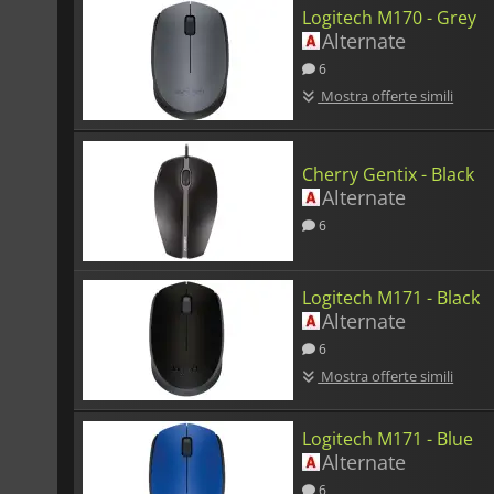
Logitech M170 - Grey
Alternate
6
Mostra offerte simili
Cherry Gentix - Black
Alternate
6
Logitech M171 - Black
Alternate
6
Mostra offerte simili
Logitech M171 - Blue
Alternate
6