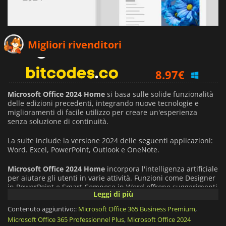
80.75
€
Migliori rivenditori
8.97
€
20.00
€
Microsoft Office 2024 Home
si basa sulle solide funzionalità
delle edizioni precedenti, integrando nuove tecnologie e
miglioramenti di facile utilizzo per creare un'esperienza
senza soluzione di continuità.
La suite include la versione 2024 delle seguenti applicazioni:
Word. Excel, PowerPoint, Outlook e OneNote.
Microsoft Office 2024 Home
incorpora l'intelligenza artificiale
per aiutare gli utenti in varie attività. Funzioni come Designer
in PowerPoint e Smart Compose in Word offrono suggerimenti
Leggi di più
per migliorare i contenuti visivi e testuali.
Contenuto aggiuntivo::
Microsoft Office 365 Business Premium
,
Con strumenti di collaborazione potenziati, un'interfaccia
Microsoft Office 365 Professionnel Plus
,
Microsoft Office 2024
intuitiva e protocolli di sicurezza migliorati,
Microsoft Office