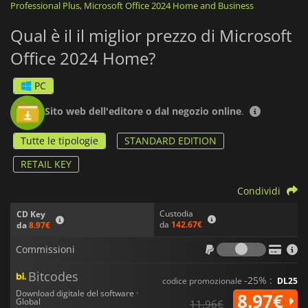
Professional Plus
,
Microsoft Office 2024 Home and Business
2024 Home
è una suite all-inclusive perfetta per
incrementare la produttività, migliorare la collaborazione e
Qual è il il miglior prezzo di Microsoft
soddisfare le diverse esigenze in un ambiente digitale.
Office 2024 Home?
PC
Sito web dell'editore o dal negozio online
.
Tutte le tipologie
STANDARD EDITION
RETAIL KEY
Condividi
Custodia
CD Key
da
142.67€
da
8.97€
Commiss
Commissioni
Bitcodes
-25% :
codice promozionale
DL25
Download digitale del software ·
8.97€
Global
11.96€