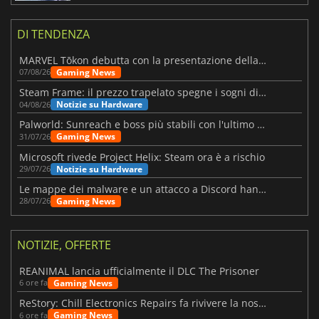
DI TENDENZA
MARVEL Tōkon debutta con la presentazione della roadmap per il primo anno
Gaming News
07/08/26
Steam Frame: il prezzo trapelato spegne i sogni di un VR economico
Notizie su Hardware
04/08/26
Palworld: Sunreach e boss più stabili con l'ultimo update
Gaming News
31/07/26
Microsoft rivede Project Helix: Steam ora è a rischio
Notizie su Hardware
29/07/26
Le mappe dei malware e un attacco a Discord hanno colpito Meccha Chameleon
Gaming News
28/07/26
NOTIZIE, OFFERTE
REANIMAL lancia ufficialmente il DLC The Prisoner
Gaming News
6 ore fa
ReStory: Chill Electronics Repairs fa rivivere la nostalgia degli anni 2000
Gaming News
6 ore fa