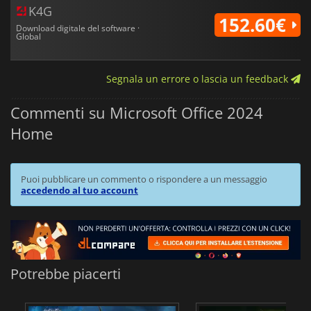
K4G
152.60€
Download digitale del software ·
Global
Segnala un errore o lascia un feedback
Commenti su Microsoft Office 2024
Home
Puoi pubblicare un commento o rispondere a un messaggio
accedendo al tuo account
Potrebbe piacerti