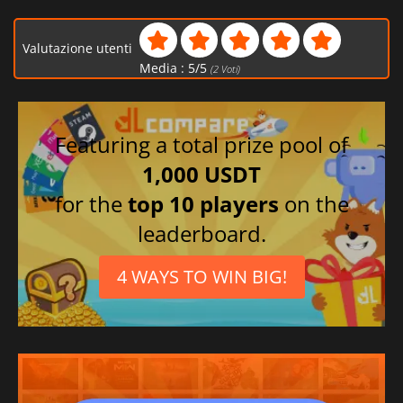
Valutazione utenti
Media :
5
/
5
(
2
Voti)
Featuring a total prize pool of
1,000 USDT
for the
top 10 players
on the
leaderboard.
4 WAYS TO WIN BIG!