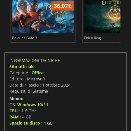
36.07
€
2
Baldur's Gate 3
Elden Ring
INFORMAZIONI TECNICHE
Sito ufficiale
Categorie :
Office
Editore : Microsoft
Data di rilascio : 1 ottobre 2024
Requisiti di Sistema
Minimi
OS:
Windows 10/11
CPU
: 1.6 GHz
RAM
: 4 GB
Spazio su disco
: 4 GB