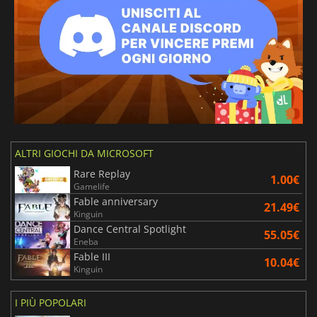
ALTRI GIOCHI DA MICROSOFT
Rare Replay
1.00€
Gamelife
Fable anniversary
21.49€
Kinguin
Dance Central Spotlight
55.05€
Eneba
Fable III
10.04€
Kinguin
I PIÙ POPOLARI