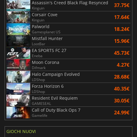
Assassin's Creed Black Flag Resynced
37.75€
Kinguin
Corsair Cove
17.64€
Kinguin
Palworld
18.24€
Gamesplanet US
Mistfall Hunter
15.96€
LootBar
EA SPORTS FC 27
45.73€
Eneba
Moon Corona
4.27€
Difmark
Halo Campaign Evolved
28.68€
LDShop
Forza Horizon 6
40.35€
LDShop
Resident Evil Requiem
30.05€
GAMESEAL
Call of Duty Black Ops 7
24.99€
Gamelife
GIOCHI NUOVI