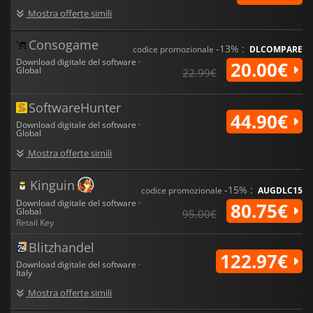
Mostra offerte simili
Consogame
-13% :
codice promozionale
DLCOMPARE
Download digitale del software ·
20.00€
Global
22.99€
SoftwareHunter
44.90€
Download digitale del software ·
Global
Mostra offerte simili
Kinguin
-15% :
codice promozionale
AUGDLC15
Download digitale del software ·
80.75€
Global
95.00€
Retail Key
Blitzhandel
122.97€
Download digitale del software ·
Italy
Mostra offerte simili