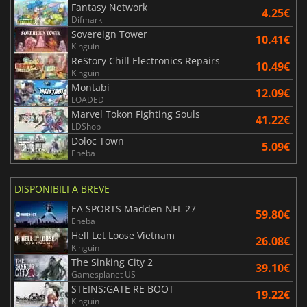
Fantasy Network
4.25€
Difmark
Sovereign Tower
10.41€
Kinguin
ReStory Chill Electronics Repairs
10.49€
Kinguin
Montabi
12.09€
LOADED
Marvel Tokon Fighting Souls
41.22€
LDShop
Doloc Town
5.09€
Eneba
DISPONIBILI A BREVE
EA SPORTS Madden NFL 27
59.80€
Eneba
Hell Let Loose Vietnam
26.08€
Kinguin
The Sinking City 2
39.10€
Gamesplanet US
STEINS;GATE RE BOOT
19.22€
Kinguin