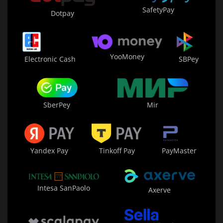
SafetyPay
Dotpay
YooMoney
Electronic Cash
SBPey
Mir
SberPey
Yandex Pay
Tinkoff Pay
PayMaster
Intesa SanPaolo
Axerve