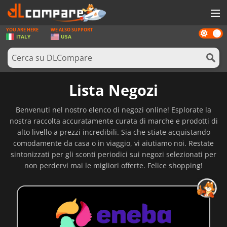
YOU ARE HERE
WE ALSO SUPPORT
Dark
GIOCHI
ITALY
USA
mode
PREPAGATE
SOFTWARE
Lista Negozi
REWARDS
Benvenuti nel nostro elenco di negozi online! Esplorate la
HARDWARE
nostra raccolta accuratamente curata di marche e prodotti di
alto livello a prezzi incredibili. Sia che stiate acquistando
NOTIZIE
comodamente da casa o in viaggio, vi aiutiamo noi. Restate
sintonizzati per gli sconti periodici sui negozi selezionati per
ACCEDI O REGISTRATI
non perdervi mai le migliori offerte. Felice shopping!