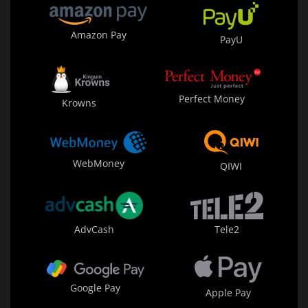
Amazon Pay
PayU
Perfect Money
Krowns
WebMoney
QIWI
AdvCash
Tele2
Google Pay
Apple Pay