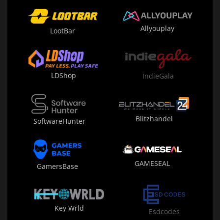
Allyouplay
LootBar
LDShop
IndieGala
Blitzhandel
SoftwareHunter
GAMESEAL
GamersBase
Key Wrld
Esdcodes