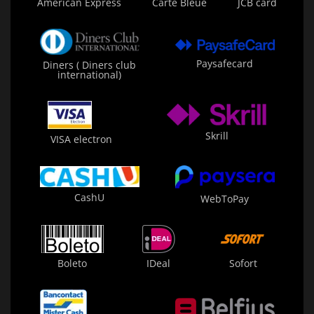
American Express
Carte Bleue
JCB card
Paysafecard
Diners ( Diners club
international)
Skrill
VISA electron
CashU
WebToPay
Boleto
IDeal
Sofort