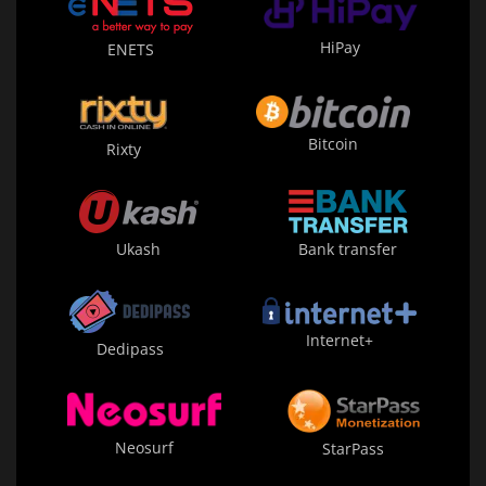
HiPay
ENETS
Bitcoin
Rixty
Ukash
Bank transfer
Internet+
Dedipass
Neosurf
StarPass