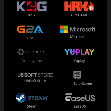
K4G
HRKGAME
Microsoft
G2A
Dreamgame
Yuplay
Ubisoft Store
Epic Games
Steam
EaseUS