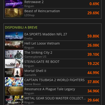
Retrowave 2
0.69€
Kinguin
Beast of Reincarnation
29.69€
LDShop
DISPONIBILI A BREVE
EA SPORTS Madden NFL 27
59.80€
Eneba
Hell Let Loose Vietnam
26.08€
Kinguin
The Sinking City 2
39.10€
Gamesplanet US
STEINS;GATE RE BOOT
19.22€
Kinguin
Mortal Shell II
44.99€
Gamelife
CAPTAIN TSUBASA 2 WORLD FIGHTERS
37.80€
Game Boost
Resonance A Plague Tale Legacy
34.96€
Kinguin
METAL GEAR SOLID MASTER COLLECTION Vol.2
29.64€
Kinguin