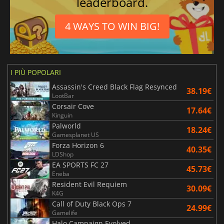
leaderboard.
4 WAYS TO WIN BIG!
I PIÙ POPOLARI
Assassin's Creed Black Flag Resynced
38.19€
LootBar
Corsair Cove
17.64€
Kinguin
Palworld
18.24€
Gamesplanet US
Forza Horizon 6
40.35€
LDShop
EA SPORTS FC 27
45.73€
Eneba
Resident Evil Requiem
30.09€
K4G
Call of Duty Black Ops 7
24.99€
Gamelife
Halo Campaign Evolved