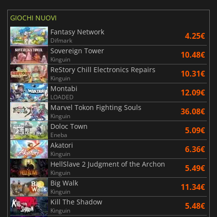
GIOCHI NUOVI
Fantasy Network
4.25€
Difmark
Sovereign Tower
10.48€
Kinguin
ReStory Chill Electronics Repairs
10.31€
Kinguin
Montabi
12.09€
LOADED
Marvel Tokon Fighting Souls
36.08€
Kinguin
Doloc Town
5.09€
Eneba
Akatori
6.36€
Kinguin
HellSlave 2 Judgment of the Archon
5.49€
Kinguin
Big Walk
11.34€
Kinguin
Kill The Shadow
5.48€
Kinguin