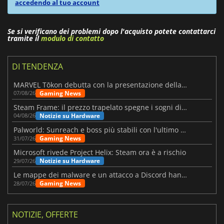
accedendo al tuo account
Se si verificano dei problemi dopo l'acquisto potete contattarci
tramite il
modulo di contatto
DI TENDENZA
MARVEL Tōkon debutta con la presentazione della roadmap per il primo anno
Gaming News
07/08/26
Steam Frame: il prezzo trapelato spegne i sogni di un VR economico
Notizie su Hardware
04/08/26
Palworld: Sunreach e boss più stabili con l'ultimo update
Gaming News
31/07/26
Microsoft rivede Project Helix: Steam ora è a rischio
Notizie su Hardware
29/07/26
Le mappe dei malware e un attacco a Discord hanno colpito Meccha Chameleon
Gaming News
28/07/26
NOTIZIE, OFFERTE