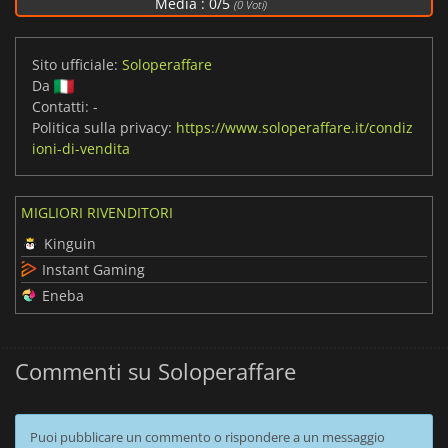
Media :
0
/
5
(
0
Voti)
Sito ufficiale:
Soloperaffare
Da
Contatti:
-
Politica sulla privacy:
https://www.soloperaffare.it/condiz
ioni-di-vendita
MIGLIORI RIVENDITORI
Kinguin
Instant Gaming
Eneba
Commenti su Soloperaffare
Puoi pubblicare un commento o rispondere a un messaggio