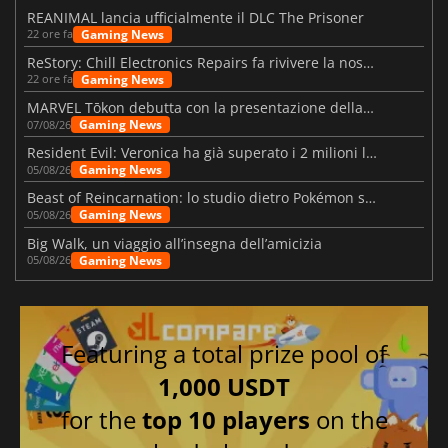
REANIMAL lancia ufficialmente il DLC The Prisoner
Gaming News
22 ore fa
ReStory: Chill Electronics Repairs fa rivivere la nostalgia degli anni 2000
Gaming News
22 ore fa
MARVEL Tōkon debutta con la presentazione della roadmap per il primo anno
Gaming News
07/08/26
Resident Evil: Veronica ha già superato i 2 milioni liste dei desideri
Gaming News
05/08/26
Beast of Reincarnation: lo studio dietro Pokémon su una nuova strada
Gaming News
05/08/26
Big Walk, un viaggio all’insegna dell’amicizia
Gaming News
05/08/26
Featuring a total prize pool of
1,000 USDT
for the
top 10 players
on the