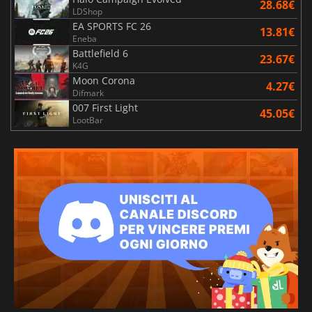
28.68€
LDShop
EA SPORTS FC 26
13.81€
Eneba
Battlefield 6
23.67€
K4G
Moon Corona
4.27€
Difmark
007 First Light
45.05€
LootBar