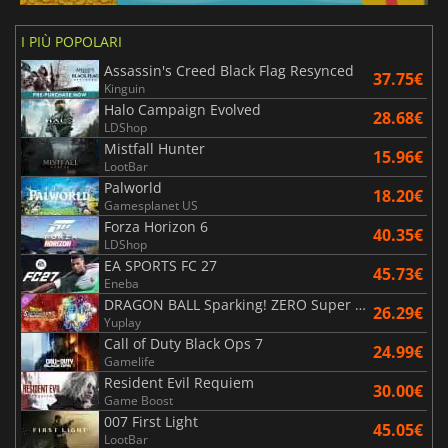
I PIÙ POPOLARI
Assassin's Creed Black Flag Resynced
37.75€
Kinguin
Halo Campaign Evolved
28.68€
LDShop
Mistfall Hunter
15.96€
LootBar
Palworld
18.20€
Gamesplanet US
Forza Horizon 6
40.35€
LDShop
EA SPORTS FC 27
45.73€
Eneba
DRAGON BALL Sparking! ZERO Super Limit Breaking NEO
26.29€
Yuplay
Call of Duty Black Ops 7
24.99€
Gamelife
Resident Evil Requiem
30.00€
Game Boost
007 First Light
45.05€
LootBar