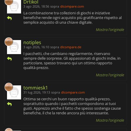
Drtikol
3 ago 2026, 18:56
sopra
dlcompare.com
La combinazione tra collezioni di giochi e iniziative
benefiche rende ogni acquisto più gratificante rispetto al
semplice acquisto di una chiave digitale.
Mostra l'originale
notiples
3 ago 2026, 16:10
sopra
dlcompare.de
I pacchetti, che cambiano regolarmente, riservano
sempre delle sorprese. Gli appassionati di giochi indie, in
particolare, spesso trovano qui un ottimo rapporto
qualità-prezzo.
Mostra l'originale
tommiesk1
31 lug 2026, 19:13
sopra
dlcompare.com
Ottima se cerchi un buon rapporto qualità-prezzo,
soprattutto quando i pacchetti corrispondono ai tuoi
gusti. Apprezzo anche il fatto che spesso sostenga cause
benefiche, il che la rende ancora più interessante.
Mostra l'originale