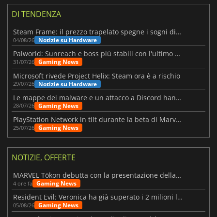
DI TENDENZA
Steam Frame: il prezzo trapelato spegne i sogni di un VR economico
Notizie su Hardware
04/08/26
Palworld: Sunreach e boss più stabili con l'ultimo update
Gaming News
31/07/26
Microsoft rivede Project Helix: Steam ora è a rischio
Notizie su Hardware
29/07/26
Le mappe dei malware e un attacco a Discord hanno colpito Meccha Chameleon
Gaming News
28/07/26
PlayStation Network in tilt durante la beta di Marvel Tōkon
Gaming News
25/07/26
NOTIZIE, OFFERTE
MARVEL Tōkon debutta con la presentazione della roadmap per il primo anno
Gaming News
4 ore fa
Resident Evil: Veronica ha già superato i 2 milioni liste dei desideri
Gaming News
05/08/26