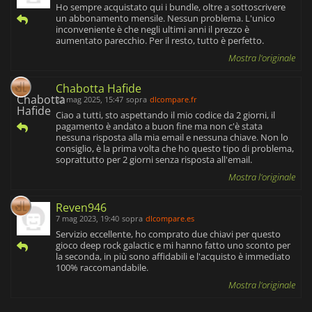
Ho sempre acquistato qui i bundle, oltre a sottoscrivere
un abbonamento mensile. Nessun problema. L'unico
inconveniente è che negli ultimi anni il prezzo è
aumentato parecchio. Per il resto, tutto è perfetto.
Mostra l'originale
Chabotta Hafide
22 mag 2025, 15:47
sopra
dlcompare.fr
Ciao a tutti, sto aspettando il mio codice da 2 giorni, il
pagamento è andato a buon fine ma non c'è stata
nessuna risposta alla mia email e nessuna chiave. Non lo
consiglio, è la prima volta che ho questo tipo di problema,
soprattutto per 2 giorni senza risposta all'email.
Mostra l'originale
Reven946
7 mag 2023, 19:40
sopra
dlcompare.es
Servizio eccellente, ho comprato due chiavi per questo
gioco deep rock galactic e mi hanno fatto uno sconto per
la seconda, in più sono affidabili e l'acquisto è immediato
100% raccomandabile.
Mostra l'originale