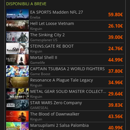
DISPONIBILI A BREVE
EA SPORTS Madden NFL 27
59.80€
Eneba
Hell Let Loose Vietnam
26.10€
Kinguin
The Sinking City 2
39.00€
Gamesplanet US
STEINS;GATE RE BOOT
24.76€
Kinguin
Mortal Shell II
44.99€
Gamelife
CAPTAIN TSUBASA 2 WORLD FIGHTERS
37.80€
Game Boost
Resonance A Plague Tale Legacy
34.96€
Kinguin
METAL GEAR SOLID MASTER COLLECTION Vol.2
29.64€
Kinguin
STAR WARS Zero Company
39.83€
GAMESEAL
The Blood of Dawnwalker
43.56€
Kinguin
Marsupilami 2 Salsa Palombia
40.99€