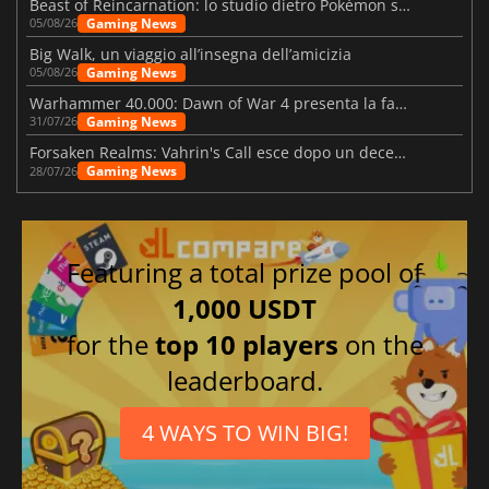
Beast of Reincarnation: lo studio dietro Pokémon su una nuova strada
Gaming News
05/08/26
Big Walk, un viaggio all’insegna dell’amicizia
Gaming News
05/08/26
Warhammer 40.000: Dawn of War 4 presenta la fazione dei Necron
Gaming News
31/07/26
Forsaken Realms: Vahrin's Call esce dopo un decennio di sviluppo
Gaming News
28/07/26
Featuring a total prize pool of
1,000 USDT
for the
top 10 players
on the
leaderboard.
4 WAYS TO WIN BIG!