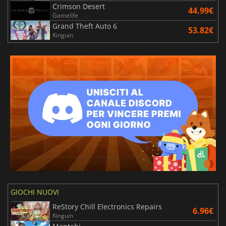
Crimson Desert
44.99€
Gamelife
Grand Theft Auto 6
53.82€
Kinguin
GIOCHI NUOVI
ReStory Chill Electronics Repairs
6.96€
Kinguin