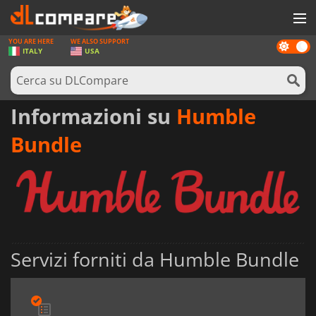
YOU ARE HERE
WE ALSO SUPPORT
Dark
GIOCHI
ITALY
USA
mode
PREPAGATE
SOFTWARE
Informazioni su
Humble
REWARDS
Bundle
HARDWARE
NOTIZIE
ACCEDI O REGISTRATI
Servizi forniti da Humble Bundle