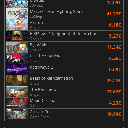
Montabi
12.09€
LOADED
Marvel Tokon Fighting Souls
41.22€
LDShop
Akatori
6.10€
Kinguin
HellSlave 2 Judgment of the Archon
5.27€
Kinguin
Big Walk
11.34€
Kinguin
Kill The Shadow
6.26€
Kinguin
Retrowave 2
0.69€
Kinguin
Beast of Reincarnation
29.23€
Kinguin
The Ranchers
13.62€
Kinguin
Moon Corona
4.23€
Difmark
Corsair Cove
16.80€
Game Boost