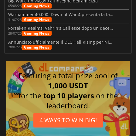
Big Walk, un viaggio all’insegna dell’amicizia
Gaming News
05/08/26
Warhammer 40.000: Dawn of War 4 presenta la fazione dei Necron
Gaming News
31/07/26
Forsaken Realms: Vahrin's Call esce dopo un decennio di sviluppo
Gaming News
28/07/26
Annunciato ufficialmente il DLC Hell Rising per Nioh 3
Gaming News
28/07/26
Featuring a total prize pool of
1,000 USDT
for the
top 10 players
on the
leaderboard.
4 WAYS TO WIN BIG!