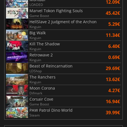
12.09€
LOADED
Marvel Tokon Fighting Souls
45.42€
Game Boost
HellSlave 2 Judgment of the Archon
5.29€
Kinguin
Big Walk
11.34€
Kinguin
Kill The Shadow
6.40€
Kinguin
Retrowave 2
0.69€
Kinguin
Beast of Reincarnation
29.69€
LDShop
The Ranchers
13.62€
Kinguin
Moon Corona
4.27€
Difmark
Corsair Cove
16.94€
Game Boost
PAW Patrol Dino World
39.99€
Steam