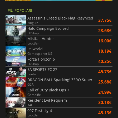
I PIÙ POPOLARI
Assassin's Creed Black Flag Resynced
37.75€
Kinguin
Halo Campaign Evolved
28.68€
LDShop
Mistfall Hunter
16.00€
LootBar
Palworld
18.19€
Gamesplanet US
Forza Horizon 6
40.35€
LDShop
EA SPORTS FC 27
45.73€
Eneba
DRAGON BALL Sparking! ZERO Super Limit Breaking NEO
25.68€
G2A
Call of Duty Black Ops 7
24.99€
Gamelife
Resident Evil Requiem
30.18€
K4G
007 First Light
45.13€
LootBar