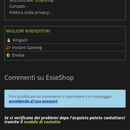
Sito ufficiale:
EsseShop
Contatti:
-
Politica sulla privacy:
-
MIGLIORI RIVENDITORI
Kinguin
Instant Gaming
Eneba
Commenti su EsseShop
Puoi pubblicare un commento o rispondere a un messaggio
accedendo al tuo account
Se si verificano dei problemi dopo l'acquisto potete contattarci
tramite il
modulo di contatto