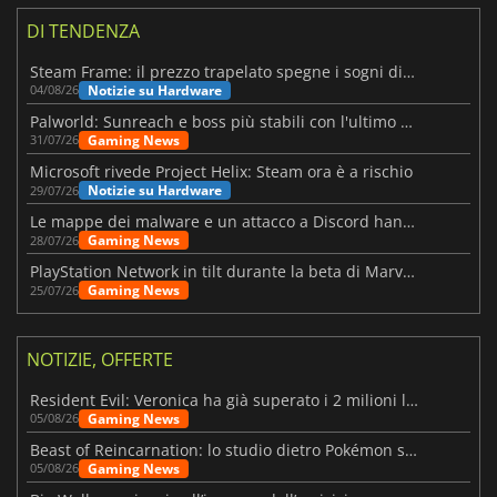
DI TENDENZA
Steam Frame: il prezzo trapelato spegne i sogni di un VR economico
Notizie su Hardware
04/08/26
Palworld: Sunreach e boss più stabili con l'ultimo update
Gaming News
31/07/26
Microsoft rivede Project Helix: Steam ora è a rischio
Notizie su Hardware
29/07/26
Le mappe dei malware e un attacco a Discord hanno colpito Meccha Chameleon
Gaming News
28/07/26
PlayStation Network in tilt durante la beta di Marvel Tōkon
Gaming News
25/07/26
NOTIZIE, OFFERTE
Resident Evil: Veronica ha già superato i 2 milioni liste dei desideri
Gaming News
05/08/26
Beast of Reincarnation: lo studio dietro Pokémon su una nuova strada
Gaming News
05/08/26