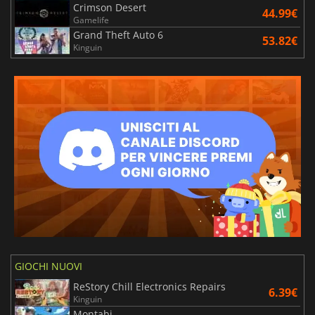
Crimson Desert
44.99€
Gamelife
Grand Theft Auto 6
53.82€
Kinguin
GIOCHI NUOVI
ReStory Chill Electronics Repairs
6.39€
Kinguin
Montabi