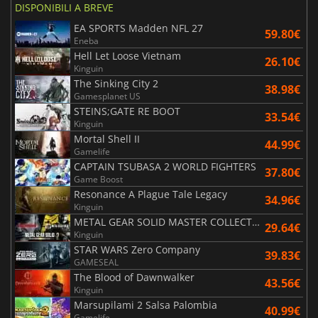
DISPONIBILI A BREVE
EA SPORTS Madden NFL 27
59.80€
Eneba
Hell Let Loose Vietnam
26.10€
Kinguin
The Sinking City 2
38.98€
Gamesplanet US
STEINS;GATE RE BOOT
33.54€
Kinguin
Mortal Shell II
44.99€
Gamelife
CAPTAIN TSUBASA 2 WORLD FIGHTERS
37.80€
Game Boost
Resonance A Plague Tale Legacy
34.96€
Kinguin
METAL GEAR SOLID MASTER COLLECTION Vol.2
29.64€
Kinguin
STAR WARS Zero Company
39.83€
GAMESEAL
The Blood of Dawnwalker
43.56€
Kinguin
Marsupilami 2 Salsa Palombia
40.99€
Gamelife