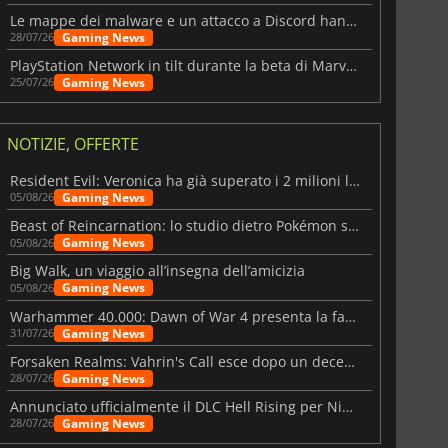
Le mappe dei malware e un attacco a Discord hanno colpito Meccha Chameleon
Gaming News
28/07/26
PlayStation Network in tilt durante la beta di Marvel Tōkon
Gaming News
25/07/26
NOTIZIE, OFFERTE
Resident Evil: Veronica ha già superato i 2 milioni liste dei desideri
Gaming News
05/08/26
Beast of Reincarnation: lo studio dietro Pokémon su una nuova strada
Gaming News
05/08/26
Big Walk, un viaggio all’insegna dell’amicizia
Gaming News
05/08/26
Warhammer 40.000: Dawn of War 4 presenta la fazione dei Necron
Gaming News
31/07/26
Forsaken Realms: Vahrin's Call esce dopo un decennio di sviluppo
Gaming News
28/07/26
Annunciato ufficialmente il DLC Hell Rising per Nioh 3
Gaming News
28/07/26