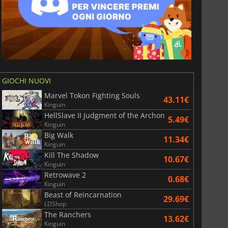
GIOCHI NUOVI
Marvel Tokon Fighting Souls
43.11€
Kinguin
HellSlave II Judgment of the Archon
5.49€
Kinguin
Big Walk
11.34€
Kinguin
Kill The Shadow
10.67€
Kinguin
Retrowave 2
0.68€
Kinguin
Beast of Reincarnation
29.69€
LDShop
The Ranchers
13.62€
Kinguin