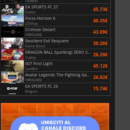
LootBar
EA SPORTS FC 27
45.73€
Eneba
Forza Horizon 6
40.35€
LDShop
Crimson Desert
43.09€
HRKGAME
Resident Evil Requiem
30.26€
Game Boost
DRAGON BALL Sparking! ZERO Super Limit Breaking NEO
26.29€
Yuplay
007 First Light
45.12€
LootBar
Avatar Legends The Fighting Game
26.82€
HRKGAME
EA SPORTS FC 26
15.74€
Kinguin