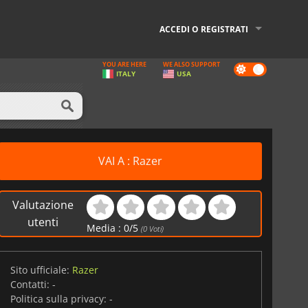
ACCEDI O REGISTRATI
YOU ARE HERE
WE ALSO SUPPORT
Dark
ITALY
USA
mode
VAI A : Razer
Valutazione
utenti
Media :
0
/
5
(
0
Voti)
Sito ufficiale:
Razer
Contatti:
-
Politica sulla privacy:
-