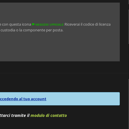
are con questa icona
Riceverai il codice di licenza
NEGOZIO UFFICIALE
a custodia o la componente per posta.
ccedendo al tuo account
ttarci tramite il
modulo di contatto