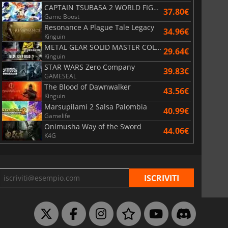
CAPTAIN TSUBASA 2 WORLD FIGHTERS
37.80€
Game Boost
Resonance A Plague Tale Legacy
34.96€
Kinguin
METAL GEAR SOLID MASTER COLLECTION Vol.2
29.64€
Kinguin
STAR WARS Zero Company
39.83€
GAMESEAL
The Blood of Dawnwalker
43.56€
Kinguin
Marsupilami 2 Salsa Palombia
40.99€
Gamelife
Onimusha Way of the Sword
44.06€
K4G