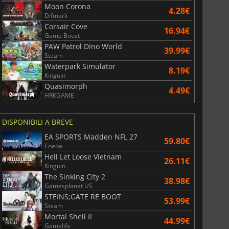
Moon Corona
4.28€
Difmark
Corsair Cove
16.94€
Game Boost
PAW Patrol Dino World
39.99€
Steam
Waterpark Simulator
8.19€
Kinguin
Quasimorph
4.49€
HRKGAME
DISPONIBILI A BREVE
EA SPORTS Madden NFL 27
59.80€
Eneba
Hell Let Loose Vietnam
26.11€
Kinguin
The Sinking City 2
38.98€
Gamesplanet US
STEINS;GATE RE BOOT
53.99€
Steam
Mortal Shell II
44.99€
Gamelife