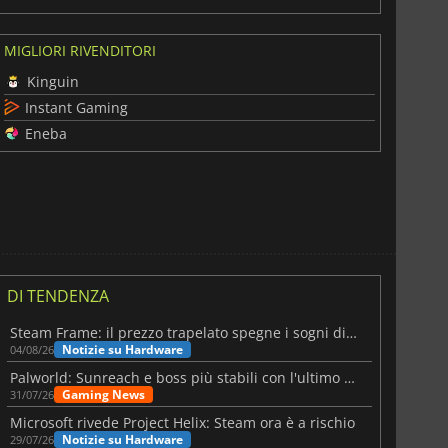
MIGLIORI RIVENDITORI
Kinguin
Instant Gaming
Eneba
DI TENDENZA
Steam Frame: il prezzo trapelato spegne i sogni di un VR economico
Notizie su Hardware
04/08/26
Palworld: Sunreach e boss più stabili con l'ultimo update
Gaming News
31/07/26
Microsoft rivede Project Helix: Steam ora è a rischio
Notizie su Hardware
29/07/26