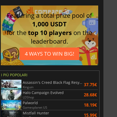
Featuring a total prize pool of
1,000 USDT
for the
top 10 players
on the
leaderboard.
4 WAYS TO WIN BIG!
I PIÙ POPOLARI
Assassin's Creed Black Flag Resynced
37.75€
Kinguin
Halo Campaign Evolved
28.68€
LDShop
Palworld
18.19€
Gamesplanet US
Mistfall Hunter
15.99€