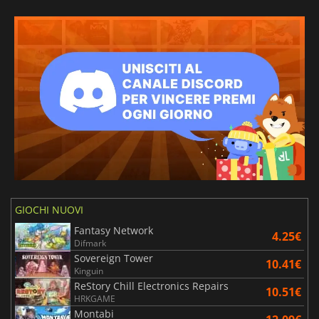
GIOCHI NUOVI
Fantasy Network
4.25€
Difmark
Sovereign Tower
10.41€
Kinguin
ReStory Chill Electronics Repairs
10.51€
HRKGAME
Montabi