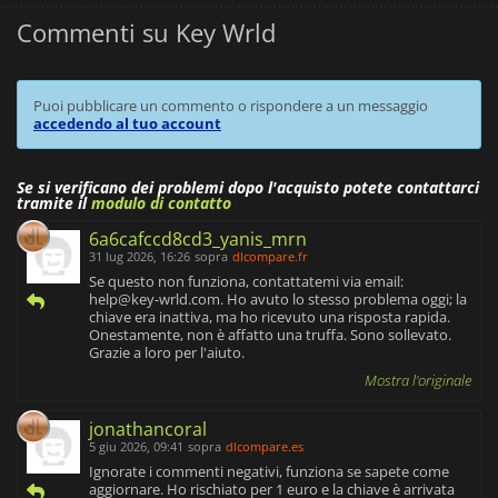
Commenti su Key Wrld
Puoi pubblicare un commento o rispondere a un messaggio
accedendo al tuo account
Se si verificano dei problemi dopo l'acquisto potete contattarci
tramite il
modulo di contatto
6a6cafccd8cd3_yanis_mrn
31 lug 2026, 16:26
sopra
dlcompare.fr
Se questo non funziona, contattatemi via email:
help@key-wrld.com
. Ho avuto lo stesso problema oggi; la
chiave era inattiva, ma ho ricevuto una risposta rapida.
Onestamente, non è affatto una truffa. Sono sollevato.
Grazie a loro per l'aiuto.
Mostra l'originale
jonathancoral
5 giu 2026, 09:41
sopra
dlcompare.es
Ignorate i commenti negativi, funziona se sapete come
aggiornare. Ho rischiato per 1 euro e la chiave è arrivata