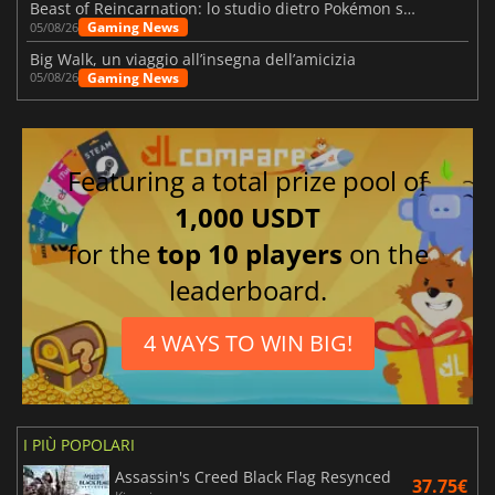
Beast of Reincarnation: lo studio dietro Pokémon su una nuova strada
Gaming News
05/08/26
Big Walk, un viaggio all’insegna dell’amicizia
Gaming News
05/08/26
Featuring a total prize pool of
1,000 USDT
for the
top 10 players
on the
leaderboard.
4 WAYS TO WIN BIG!
I PIÙ POPOLARI
Assassin's Creed Black Flag Resynced
37.75€