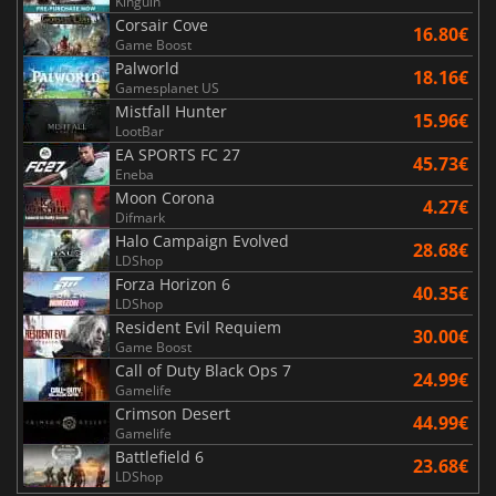
Kinguin
Corsair Cove
16.80€
Game Boost
Palworld
18.16€
Gamesplanet US
Mistfall Hunter
15.96€
LootBar
EA SPORTS FC 27
45.73€
Eneba
Moon Corona
4.27€
Difmark
Halo Campaign Evolved
28.68€
LDShop
Forza Horizon 6
40.35€
LDShop
Resident Evil Requiem
30.00€
Game Boost
Call of Duty Black Ops 7
24.99€
Gamelife
Crimson Desert
44.99€
Gamelife
Battlefield 6
23.68€
LDShop