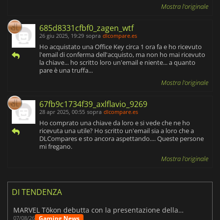
Mostra l'originale
685d8331cfbf0_zagen_wtf
26 giu 2025, 19:29
sopra
dlcompare.es
Ho acquistato una Office Key circa 1 ora fa e ho ricevuto
l'email di conferma dell'acquisto, ma non ho mai ricevuto
la chiave... ho scritto loro un'email e niente... a quanto
pare è una truffa...
Mostra l'originale
67fb9c1734f39_axlflavio_9269
28 apr 2025, 00:55
sopra
dlcompare.es
Ho comprato una chiave da loro e si vede che ne ho
ricevuta una utile? Ho scritto un'email sia a loro che a
DLCompares e sto ancora aspettando.... Queste persone
mi fregano.
Mostra l'originale
DI TENDENZA
MARVEL Tōkon debutta con la presentazione della roadmap per il primo anno
Gaming News
07/08/26