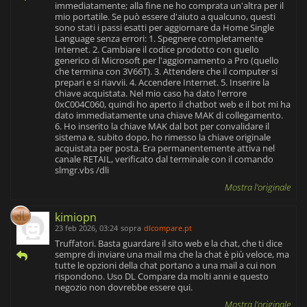
immediatamente; alla fine ne ho comprata un'altra per il
mio portatile. Se può essere d'aiuto a qualcuno, questi
sono stati i passi esatti per aggiornare da Home Single
Language senza errori: 1. Spegnere completamente
Internet. 2. Cambiare il codice prodotto con quello
generico di Microsoft per l'aggiornamento a Pro (quello
che termina con 3V66T). 3. Attendere che il computer si
prepari e si riavvii. 4. Accendere Internet. 5. Inserire la
chiave acquistata. Nel mio caso ha dato l'errore
0xC004C060, quindi ho aperto il chatbot web e il bot mi ha
dato immediatamente una chiave MAK di collegamento.
6. Ho inserito la chiave MAK dal bot per convalidare il
sistema e, subito dopo, ho rimesso la chiave originale
acquistata per posta. Era permanentemente attiva nel
canale RETAIL, verificato dal terminale con il comando
slmgr.vbs /dli
Mostra l'originale
kimiopn
23 feb 2026, 03:24
sopra
dlcompare.pt
Truffatori. Basta guardare il sito web e la chat, che ti dice
sempre di inviare una mail ma che la chat è più veloce, ma
tutte le opzioni della chat portano a una mail a cui non
rispondono. Uso DL Compare da molti anni e questo
negozio non dovrebbe essere qui.
Mostra l'originale