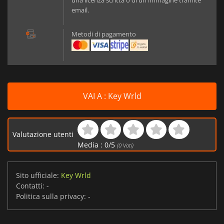
una licenza scritta o di un'immagine tramite
email.
Metodi di pagamento
VAI A : Key Wrld
Valutazione utenti
Media :
0
/
5
(
0
Voti)
Sito ufficiale:
Key Wrld
Contatti:
-
Politica sulla privacy:
-