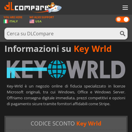
YOU ARE HERE
WE ALSO SUPPORT
Dark
GIOCHI
ITALY
USA
mode
PREPAGATE
SOFTWARE
Informazioni su
Key Wrld
REWARDS
HARDWARE
NOTIZIE
Key-Wrld è un negozio online di fiducia specializzato in licenze
ACCEDI O REGISTRATI
Microsoft originali, tra cui Windows, Office e Windows Server.
Offriamo consegna digitale immediata, prezzi competitivi e opzioni
di pagamento sicure tramite fornitori affidabili come Stripe.
CODICE SCONTO
Key Wrld