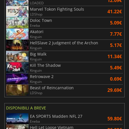
12.09€
LOADED
Marvel Tokon Fighting Souls
41.22€
LDShop
Doloc Town
5.09€
Eneba
Akatori
7.77€
Kinguin
HellSlave 2 Judgment of the Archon
5.17€
Kinguin
Big Walk
11.34€
Kinguin
Kill The Shadow
5.49€
Kinguin
Retrowave 2
0.69€
Kinguin
Beast of Reincarnation
29.69€
LDShop
DISPONIBILI A BREVE
EA SPORTS Madden NFL 27
59.80€
Eneba
Hell Let Loose Vietnam