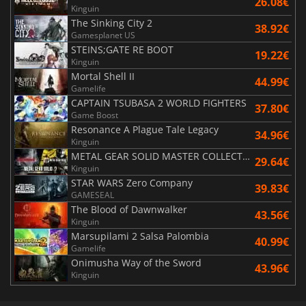
26.08€
Kinguin
The Sinking City 2
38.92€
Gamesplanet US
STEINS;GATE RE BOOT
19.22€
Kinguin
Mortal Shell II
44.99€
Gamelife
CAPTAIN TSUBASA 2 WORLD FIGHTERS
37.80€
Game Boost
Resonance A Plague Tale Legacy
34.96€
Kinguin
METAL GEAR SOLID MASTER COLLECTION Vol.2
29.64€
Kinguin
STAR WARS Zero Company
39.83€
GAMESEAL
The Blood of Dawnwalker
43.56€
Kinguin
Marsupilami 2 Salsa Palombia
40.99€
Gamelife
Onimusha Way of the Sword
43.96€
Kinguin