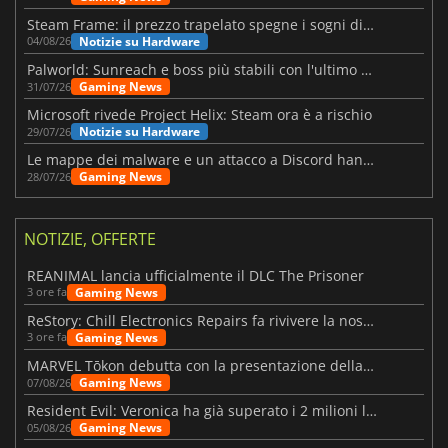
Steam Frame: il prezzo trapelato spegne i sogni di un VR economico
Notizie su Hardware
04/08/26
Palworld: Sunreach e boss più stabili con l'ultimo update
Gaming News
31/07/26
Microsoft rivede Project Helix: Steam ora è a rischio
Notizie su Hardware
29/07/26
Le mappe dei malware e un attacco a Discord hanno colpito Meccha Chameleon
Gaming News
28/07/26
NOTIZIE, OFFERTE
REANIMAL lancia ufficialmente il DLC The Prisoner
Gaming News
3 ore fa
ReStory: Chill Electronics Repairs fa rivivere la nostalgia degli anni 2000
Gaming News
3 ore fa
MARVEL Tōkon debutta con la presentazione della roadmap per il primo anno
Gaming News
07/08/26
Resident Evil: Veronica ha già superato i 2 milioni liste dei desideri
Gaming News
05/08/26