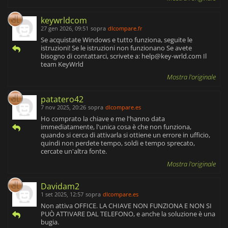
keywrldcom
27 gen 2026, 09:51
sopra
dlcompare.fr
Se acquistate Windows e tutto funziona, seguite le
istruzioni! Se le istruzioni non funzionano Se avete
bisogno di contattarci, scrivete a:
help@key-wrld.com
Il
team KeyWrld
Mostra l'originale
patatero42
7 nov 2025, 20:26
sopra
dlcompare.es
Ho comprato la chiave e me l'hanno data
immediatamente, l'unica cosa è che non funziona,
quando si cerca di attivarla si ottiene un errore in ufficio,
quindi non perdete tempo, soldi e tempo sprecato,
cercate un'altra fonte.
Mostra l'originale
Davidam2
1 set 2025, 12:57
sopra
dlcompare.es
Non attiva OFFICE. LA CHIAVE NON FUNZIONA E NON SI
PUÒ ATTIVARE DAL TELEFONO, e anche la soluzione è una
bugia.