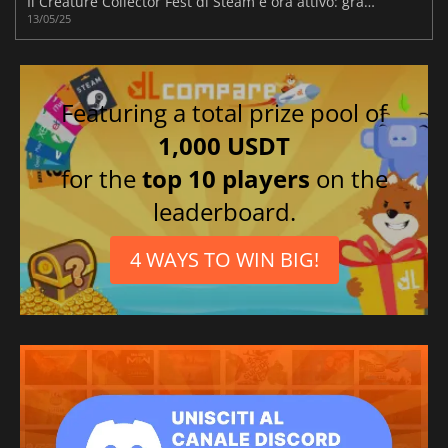
Il Creature Collector Fest di Steam è ora attivo: grandi offerte!
13/05/25
Featuring a total prize pool of
1,000 USDT
for the
top 10 players
on the
leaderboard.
4 WAYS TO WIN BIG!