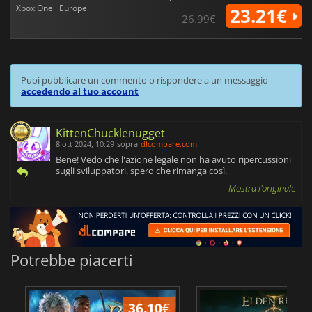
Xbox One · Europe
23.21€
26.99€
Puoi pubblicare un commento o rispondere a un messaggio
accedendo al tuo account
KittenChucklenugget
8 ott 2024, 10:29
sopra
dlcompare.com
Bene! Vedo che l'azione legale non ha avuto ripercussioni
sugli sviluppatori. spero che rimanga così.
Mostra l'originale
Potrebbe piacerti
36.10
€
2