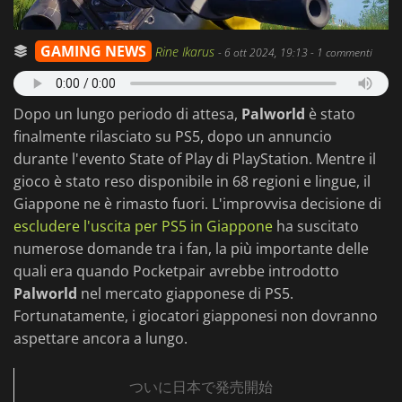
GAMING NEWS
Rine Ikarus
-
6 ott 2024, 19:13
- 1 commenti
Dopo un lungo periodo di attesa,
Palworld
è stato
finalmente rilasciato su PS5, dopo un annuncio
durante l'evento State of Play di PlayStation. Mentre il
gioco è stato reso disponibile in 68 regioni e lingue, il
Giappone ne è rimasto fuori. L'improvvisa decisione di
escludere l'uscita per PS5 in Giappone
ha suscitato
numerose domande tra i fan, la più importante delle
quali era quando Pocketpair avrebbe introdotto
Palworld
nel mercato giapponese di PS5.
Fortunatamente, i giocatori giapponesi non dovranno
aspettare ancora a lungo.
ついに日本で発売開始