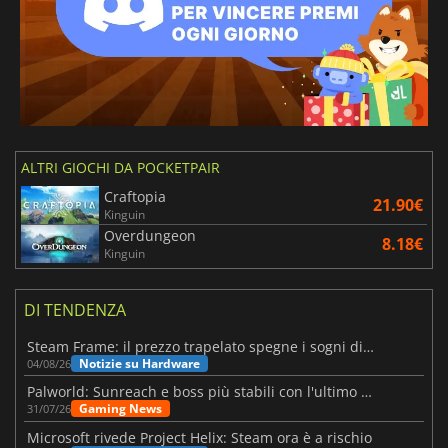
ALTRI GIOCHI DA POCKETPAIR
Craftopia
21.90€
Kinguin
Overdungeon
8.18€
Kinguin
DI TENDENZA
Steam Frame: il prezzo trapelato spegne i sogni di un VR economico
Notizie su Hardware
04/08/26
Palworld: Sunreach e boss più stabili con l'ultimo update
Gaming News
31/07/26
Microsoft rivede Project Helix: Steam ora è a rischio