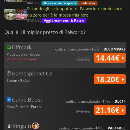
08/07/26
Accesso anticipato
Industry
Secondo gli sviluppatori di Palworld ricominciare
da zero per è la mossa migliore
07/07/26
Aggiornamenti & Patch
Qual è il il miglior prezzo di Palworld?
Difmark
-15% :
codice promozionale
DLCOMPARE
PlayStation 5 · Global
14.44€
16.99€
Vendita di account
Gamesplanet US
18.20€
Steam · Global
Game Boost
-14% :
codice promozionale
DLC14
Xbox Series X · Europe
21.16€
24.60€
Kinguin
-14% :
codice promozionale
RAB14DLC