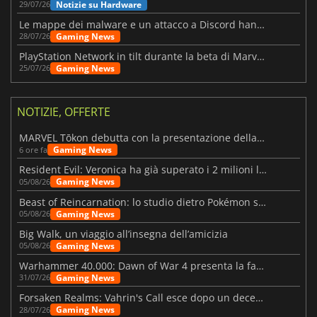
Notizie su Hardware
29/07/26
Le mappe dei malware e un attacco a Discord hanno colpito Meccha Chameleon
Gaming News
28/07/26
PlayStation Network in tilt durante la beta di Marvel Tōkon
Gaming News
25/07/26
NOTIZIE, OFFERTE
MARVEL Tōkon debutta con la presentazione della roadmap per il primo anno
Gaming News
6 ore fa
Resident Evil: Veronica ha già superato i 2 milioni liste dei desideri
Gaming News
05/08/26
Beast of Reincarnation: lo studio dietro Pokémon su una nuova strada
Gaming News
05/08/26
Big Walk, un viaggio all’insegna dell’amicizia
Gaming News
05/08/26
Warhammer 40.000: Dawn of War 4 presenta la fazione dei Necron
Gaming News
31/07/26
Forsaken Realms: Vahrin's Call esce dopo un decennio di sviluppo
Gaming News
28/07/26