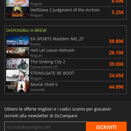
6.09€
Kinguin
HellSlave 2 Judgment of the Archon
5.25€
Kinguin
DISPONIBILI A BREVE
EA SPORTS Madden NFL 27
59.80€
Eneba
Hell Let Loose Vietnam
26.10€
Kinguin
The Sinking City 2
39.00€
Gamesplanet US
STEINS;GATE RE BOOT
24.05€
Kinguin
Mortal Shell II
44.99€
Gamelife
Ottieni le offerte migliori e i codici sconto per giocatori
Iscriviti alla newsletter di DLCompare