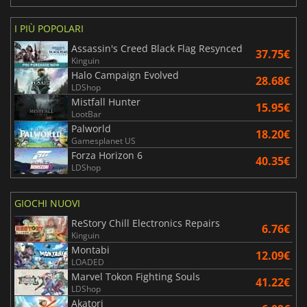
I PIÙ POPOLARI
Assassin's Creed Black Flag Resynced
37.75€
Kinguin
Halo Campaign Evolved
28.68€
LDShop
Mistfall Hunter
15.95€
LootBar
Palworld
18.20€
Gamesplanet US
Forza Horizon 6
40.35€
LDShop
GIOCHI NUOVI
ReStory Chill Electronics Repairs
6.76€
Kinguin
Montabi
12.09€
LOADED
Marvel Tokon Fighting Souls
41.22€
LDShop
Akatori