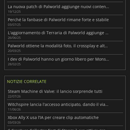
La nuova patch di Palworld aggiunge nuovi contenuti e migliora i sistemi chiave
19/12/25
Perché la fanbase di Palworld rimane forte e stabile
03/07/25
L'aggiornamento di Terraria di Palworld aggiunge funzioni
26/06/25
Palworld ottiene la modalità foto, il crossplay e altro ancora
20/03/25
I dev di Palworld hanno un giorno libero per Monster Hunter Wilds
28/02/25
NOTIZIE CORRELATE
Steam Machine di Valve: il lancio sorprende tutti
22/07/26
Witchspire lancia l'accesso anticipato, dando il via a un viaggio di sopravvivenza
11/06/26
Xbox Ally X usa l’IA per creare clip automatiche
03/03/26