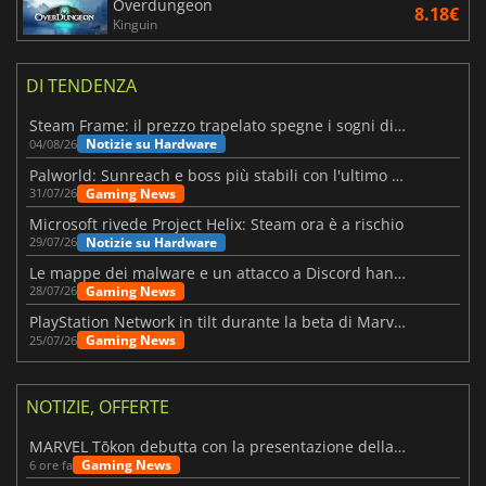
Overdungeon
8.18€
Kinguin
DI TENDENZA
Steam Frame: il prezzo trapelato spegne i sogni di un VR economico
Notizie su Hardware
04/08/26
Palworld: Sunreach e boss più stabili con l'ultimo update
Gaming News
31/07/26
Microsoft rivede Project Helix: Steam ora è a rischio
Notizie su Hardware
29/07/26
Le mappe dei malware e un attacco a Discord hanno colpito Meccha Chameleon
Gaming News
28/07/26
PlayStation Network in tilt durante la beta di Marvel Tōkon
Gaming News
25/07/26
NOTIZIE, OFFERTE
MARVEL Tōkon debutta con la presentazione della roadmap per il primo anno
Gaming News
6 ore fa