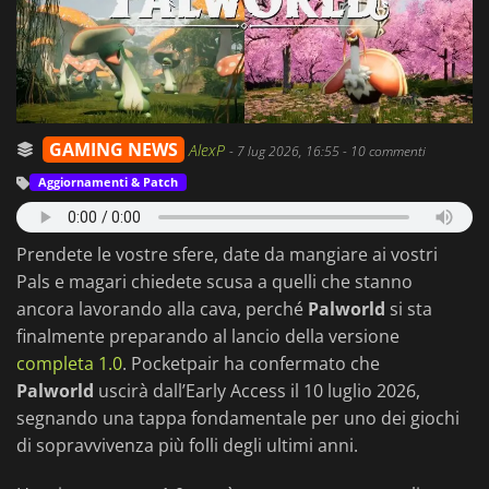
GAMING NEWS
AlexP
-
7 lug 2026, 16:55
- 10 commenti
Aggiornamenti & Patch
Prendete le vostre sfere, date da mangiare ai vostri
Pals e magari chiedete scusa a quelli che stanno
ancora lavorando alla cava, perché
Palworld
si sta
finalmente preparando al lancio della versione
completa 1.0
. Pocketpair ha confermato che
Palworld
uscirà dall’Early Access il 10 luglio 2026,
segnando una tappa fondamentale per uno dei giochi
di sopravvivenza più folli degli ultimi anni.