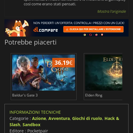
così come erano stati pensati.
Mostra l'originale
Potrebbe piacerti
36.19
€
2
Baldur's Gate 3
Elden Ring
INFORMAZIONI TECNICHE
Categorie :
Azione
,
Avventura
,
Giochi di ruolo
,
Hack &
Slash
,
Sandbox
Editore : Pocketpair