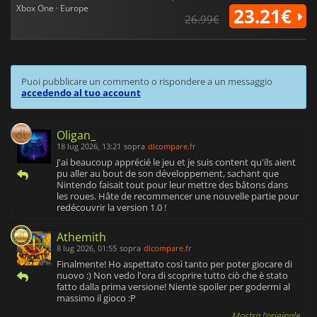
Xbox One · Europe
23.21€
26.99€
Puoi pubblicare un commento o rispondere a un messaggio
accedendo al tuo account
Oligan_
18 lug 2026, 13:21
sopra
dlcompare.fr
J'ai beaucoup apprécié le jeu et je suis content qu'ils aient
pu aller au bout de son développement, sachant que
Nintendo faisait tout pour leur mettre des bâtons dans
les roues. Hâte de recommencer une nouvelle partie pour
redécouvrir la version 1.0 !
Athemith
8 lug 2026, 01:55
sopra
dlcompare.fr
Finalmente! Ho aspettato così tanto per poter giocare di
nuovo :) Non vedo l'ora di scoprire tutto ciò che è stato
fatto dalla prima versione! Niente spoiler per godermi al
massimo il gioco :P
Mostra l'originale