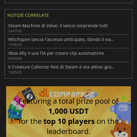
NOTIZIE CORRELATE
Steam Machine di Valve: il lancio sorprende tutti
22/07/26
Witchspire lancia l'accesso anticipato, dando il via a un viaggio di sopravvivenza
11/06/26
Xbox Ally X usa l’IA per creare clip automatiche
03/03/26
Il Creature Collector Fest di Steam è ora attivo: grandi offerte!
13/05/25
Featuring a total prize pool of
1,000 USDT
for the
top 10 players
on the
leaderboard.