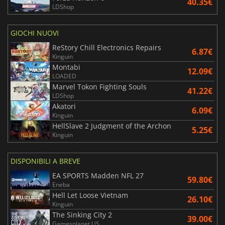
40.35€
LDShop
GIOCHI NUOVI
ReStory Chill Electronics Repairs
6.87€
Kinguin
Montabi
12.09€
LOADED
Marvel Tokon Fighting Souls
41.22€
LDShop
Akatori
6.09€
Kinguin
HellSlave 2 Judgment of the Archon
5.25€
Kinguin
DISPONIBILI A BREVE
EA SPORTS Madden NFL 27
59.80€
Eneba
Hell Let Loose Vietnam
26.10€
Kinguin
The Sinking City 2
39.00€
Gamesplanet US