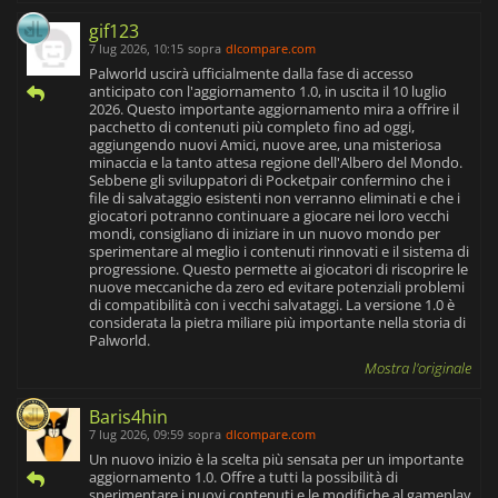
gif123
7 lug 2026, 10:15
sopra
dlcompare.com
Palworld uscirà ufficialmente dalla fase di accesso
anticipato con l'aggiornamento 1.0, in uscita il 10 luglio
2026. Questo importante aggiornamento mira a offrire il
pacchetto di contenuti più completo fino ad oggi,
aggiungendo nuovi Amici, nuove aree, una misteriosa
minaccia e la tanto attesa regione dell'Albero del Mondo.
Sebbene gli sviluppatori di Pocketpair confermino che i
file di salvataggio esistenti non verranno eliminati e che i
giocatori potranno continuare a giocare nei loro vecchi
mondi, consigliano di iniziare in un nuovo mondo per
sperimentare al meglio i contenuti rinnovati e il sistema di
progressione. Questo permette ai giocatori di riscoprire le
nuove meccaniche da zero ed evitare potenziali problemi
di compatibilità con i vecchi salvataggi. La versione 1.0 è
considerata la pietra miliare più importante nella storia di
Palworld.
Mostra l'originale
Baris4hin
7 lug 2026, 09:59
sopra
dlcompare.com
Un nuovo inizio è la scelta più sensata per un importante
aggiornamento 1.0. Offre a tutti la possibilità di
sperimentare i nuovi contenuti e le modifiche al gameplay