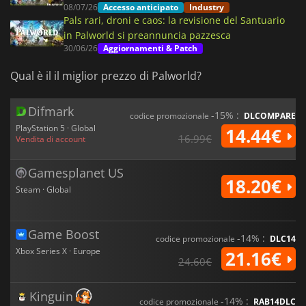
08/07/26
Accesso anticipato
Industry
Pals rari, droni e caos: la revisione del Santuario
in Palworld si preannuncia pazzesca
30/06/26
Aggiornamenti & Patch
Qual è il il miglior prezzo di Palworld?
Difmark
-15% :
codice promozionale
DLCOMPARE
PlayStation 5 · Global
14.44€
16.99€
Vendita di account
Gamesplanet US
18.20€
Steam · Global
Game Boost
-14% :
codice promozionale
DLC14
Xbox Series X · Europe
21.16€
24.60€
Kinguin
-14% :
codice promozionale
RAB14DLC