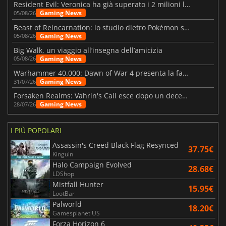
Resident Evil: Veronica ha già superato i 2 milioni liste dei desideri
Gaming News
05/08/26
Beast of Reincarnation: lo studio dietro Pokémon su una nuova strada
Gaming News
05/08/26
Big Walk, un viaggio all’insegna dell’amicizia
Gaming News
05/08/26
Warhammer 40.000: Dawn of War 4 presenta la fazione dei Necron
Gaming News
31/07/26
Forsaken Realms: Vahrin's Call esce dopo un decennio di sviluppo
Gaming News
28/07/26
I PIÙ POPOLARI
Assassin's Creed Black Flag Resynced
37.75€
Kinguin
Halo Campaign Evolved
28.68€
LDShop
Mistfall Hunter
15.95€
LootBar
Palworld
18.20€
Gamesplanet US
Forza Horizon 6