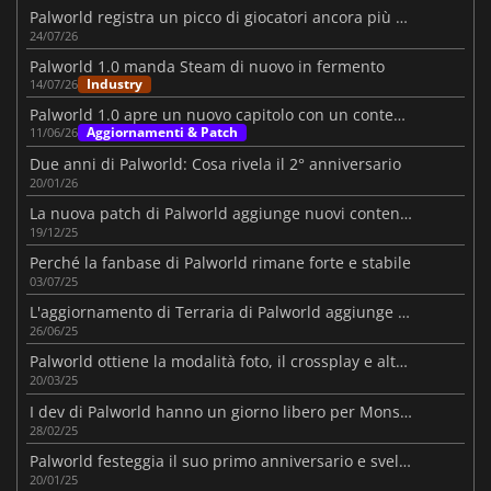
Palworld registra un picco di giocatori ancora più elevato
24/07/26
Palworld 1.0 manda Steam di nuovo in fermento
Industry
14/07/26
Palworld 1.0 apre un nuovo capitolo con un contenuto massiccio
Aggiornamenti & Patch
11/06/26
Due anni di Palworld: Cosa rivela il 2° anniversario
20/01/26
La nuova patch di Palworld aggiunge nuovi contenuti e migliora i sistemi chiave
19/12/25
Perché la fanbase di Palworld rimane forte e stabile
03/07/25
L'aggiornamento di Terraria di Palworld aggiunge funzioni
26/06/25
Palworld ottiene la modalità foto, il crossplay e altro ancora
20/03/25
I dev di Palworld hanno un giorno libero per Monster Hunter Wilds
28/02/25
Palworld festeggia il suo primo anniversario e svela i contenuti in arrivo
20/01/25