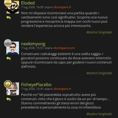
Eloded
7 lug 2026, 16:05
sopra
dlcompare.fr
Non mi dispiace ricominciare una partita quando i
cambiamenti sono così significativi. Scoprire una nuova
progressione e riscoprire la mappa con occhi nuovi può
rendere l'esperienza ancora più interessante.
Mostra l'originale
neekimyong
7 lug 2026, 15:51
sopra
dlcompare.com
Conservare i salvataggi esistenti è una scelta saggia. I
giocatori possono continuare da dove avevano interrotto
oppure ricominciare da capo per godersi i nuovi contenuti
dall'inizio.
Mostra l'originale
FisheyePlacebo
7 lug 2026, 15:41
sopra
dlcompare.fr
Perché no? Mi piacerebbe soprattutto avere più
contenuti, visto che il gioco è uscito da un po' di tempo...
Stanno commettendo gli stessi errori del gioco
precedente e personalmente la cosa mi infastidisce.
Mostra l'originale