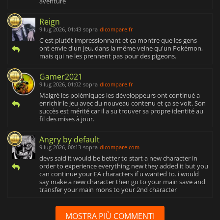
aventure
Reign
9 lug 2026, 01:43
sopra
dlcompare.fr
C'est plutôt impressionnant et ça montre que les gens
ont envie d'un jeu, dans la même veine qu'un Pokémon,
mais qui ne les prennent pas pour des pigeons.
Gamer2021
9 lug 2026, 01:02
sopra
dlcompare.fr
Malgré les polémiques les développeurs ont continué a
enrichir le jeu avec du nouveau contenu et ça se voit. Son
succès est mérité car il a su trouver sa propre identité au
fil des mises à jour.
Angry by default
9 lug 2026, 00:13
sopra
dlcompare.com
devs said it would be better to start a new character in
order to experience everything new they added it but you
can continue your EA characters if u wanted to. i would
say make a new character then go to your main save and
transfer your main mons to your 2nd character
MOSTRA PIÙ COMMENTI