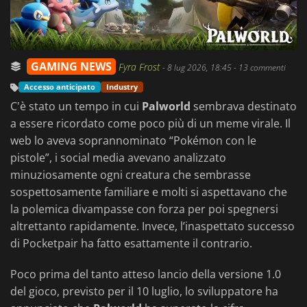
GAMING NEWS
Fyra Frost
-
8 lug 2026, 18:45
- 13 commenti
Accesso anticipato
Industry
C'è stato un tempo in cui
Palworld
sembrava destinato
a essere ricordato come poco più di un meme virale. Il
web lo aveva soprannominato “Pokémon con le
pistole”, i social media avevano analizzato
minuziosamente ogni creatura che sembrasse
sospettosamente familiare e molti si aspettavano che
la polemica divampasse con forza per poi spegnersi
altrettanto rapidamente. Invece, l’inaspettato successo
di Pocketpair ha fatto esattamente il contrario.
Poco prima del tanto atteso lancio della versione 1.0
del gioco, previsto per il 10 luglio, lo sviluppatore ha