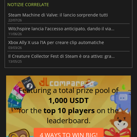
NOTIZIE CORRELATE
Steam Machine di Valve: il lancio sorprende tutti
22/07/26
Witchspire lancia l'accesso anticipato, dando il via a un viaggio di sopravvivenza
11/06/26
Xbox Ally X usa l’IA per creare clip automatiche
03/03/26
Il Creature Collector Fest di Steam è ora attivo: grandi offerte!
13/05/25
Featuring a total prize pool of
1,000 USDT
for the
top 10 players
on the
leaderboard.
4 WAYS TO WIN BIG!