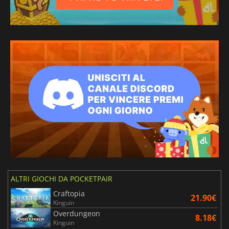
ALTRI GIOCHI DA POCKETPAIR
Craftopia
21.90€
Kinguin
Overdungeon
8.18€
Kinguin