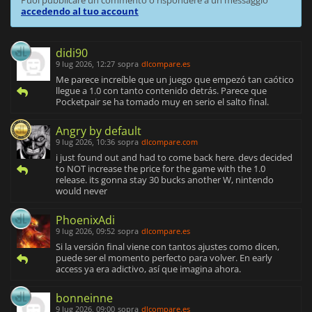
Puoi pubblicare un commento o rispondere a un messaggio
accedendo al tuo account
didi90
9 lug 2026, 12:27
sopra
dlcompare.es
Me parece increíble que un juego que empezó tan caótico
llegue a 1.0 con tanto contenido detrás. Parece que
Pocketpair se ha tomado muy en serio el salto final.
Angry by default
9 lug 2026, 10:36
sopra
dlcompare.com
i just found out and had to come back here. devs decided
to NOT increase the price for the game with the 1.0
release. its gonna stay 30 bucks another W, nintendo
would never
PhoenixAdi
9 lug 2026, 09:52
sopra
dlcompare.es
Si la versión final viene con tantos ajustes como dicen,
puede ser el momento perfecto para volver. En early
access ya era adictivo, así que imagina ahora.
bonneinne
9 lug 2026, 09:00
sopra
dlcompare.es