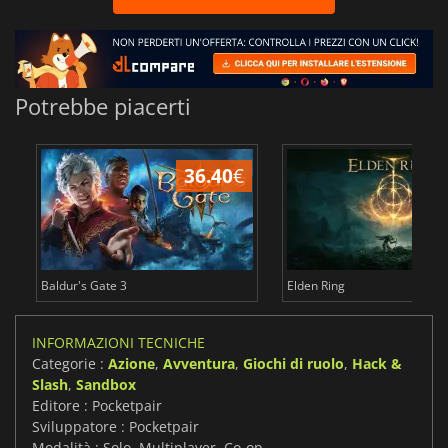
Potrebbe piacerti
36.40
€
2
Baldur's Gate 3
Elden Ring
INFORMAZIONI TECNICHE
Categorie :
Azione
,
Avventura
,
Giochi di ruolo
,
Hack &
Slash
,
Sandbox
Editore : Pocketpair
Sviluppatore : Pocketpair
Modalità : Solo, Multiplayer, Co-op