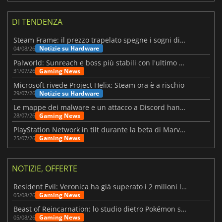
DI TENDENZA
Steam Frame: il prezzo trapelato spegne i sogni di un VR economico
Notizie su Hardware
04/08/26
Palworld: Sunreach e boss più stabili con l'ultimo update
Gaming News
31/07/26
Microsoft rivede Project Helix: Steam ora è a rischio
Notizie su Hardware
29/07/26
Le mappe dei malware e un attacco a Discord hanno colpito Meccha Chameleon
Gaming News
28/07/26
PlayStation Network in tilt durante la beta di Marvel Tōkon
Gaming News
25/07/26
NOTIZIE, OFFERTE
Resident Evil: Veronica ha già superato i 2 milioni liste dei desideri
Gaming News
05/08/26
Beast of Reincarnation: lo studio dietro Pokémon su una nuova strada
Gaming News
05/08/26