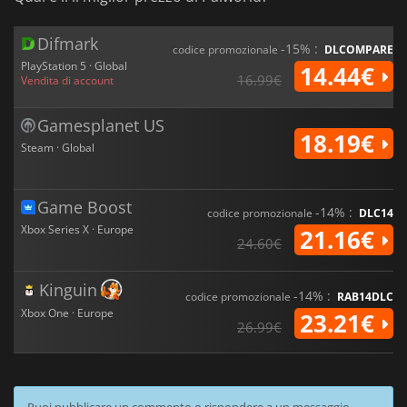
Difmark
-15% :
codice promozionale
DLCOMPARE
PlayStation 5 · Global
14.44€
16.99€
Vendita di account
Gamesplanet US
18.19€
Steam · Global
Game Boost
-14% :
codice promozionale
DLC14
Xbox Series X · Europe
21.16€
24.60€
Kinguin
-14% :
codice promozionale
RAB14DLC
Xbox One · Europe
23.21€
26.99€