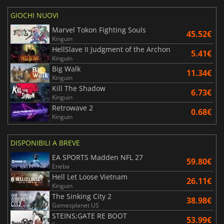
GIOCHI NUOVI
Marvel Tokon Fighting Souls
45.52€
Kinguin
HellSlave II Judgment of the Archon
5.41€
Kinguin
Big Walk
11.34€
Kinguin
Kill The Shadow
6.73€
Kinguin
Retrowave 2
0.68€
Kinguin
DISPONIBILI A BREVE
EA SPORTS Madden NFL 27
59.80€
Eneba
Hell Let Loose Vietnam
26.11€
Kinguin
The Sinking City 2
38.98€
Gamesplanet US
STEINS;GATE RE BOOT
53.99€