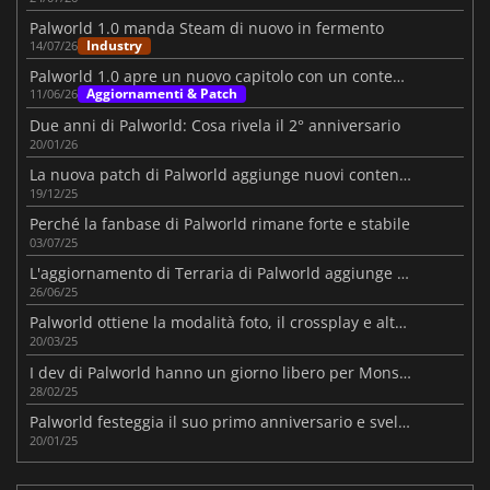
Palworld 1.0 manda Steam di nuovo in fermento
Industry
14/07/26
Palworld 1.0 apre un nuovo capitolo con un contenuto massiccio
Aggiornamenti & Patch
11/06/26
Due anni di Palworld: Cosa rivela il 2° anniversario
20/01/26
La nuova patch di Palworld aggiunge nuovi contenuti e migliora i sistemi chiave
19/12/25
Perché la fanbase di Palworld rimane forte e stabile
03/07/25
L'aggiornamento di Terraria di Palworld aggiunge funzioni
26/06/25
Palworld ottiene la modalità foto, il crossplay e altro ancora
20/03/25
I dev di Palworld hanno un giorno libero per Monster Hunter Wilds
28/02/25
Palworld festeggia il suo primo anniversario e svela i contenuti in arrivo
20/01/25