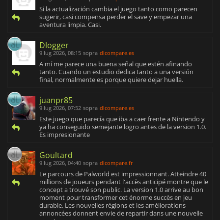
Si la actualización cambia el juego tanto como parecen
sugerir, casi compensa perder el save y empezar una
aventura limpia. Casi.
Dlogger
9 lug 2026, 08:15
sopra
dlcompare.es
A mí me parece una buena señal que estén afinando
tanto. Cuando un estudio dedica tanto a una versión
final, normalmente es porque quiere dejar huella.
juanpr85
9 lug 2026, 07:52
sopra
dlcompare.es
Este juego que parecía que iba a caer frente a Nintendo y
ya ha conseguido semejante logro antes de la version 1.0.
Es impresionante
Goultard
9 lug 2026, 04:40
sopra
dlcompare.fr
Le parcours de Palworld est impressionnant. Atteindre 40
millions de joueurs pendant l'accès anticipé montre que le
concept a trouvé son public. La version 1.0 arrive au bon
moment pour transformer cet énorme succès en jeu
durable. Les nouvelles régions et les améliorations
annoncées donnent envie de repartir dans une nouvelle