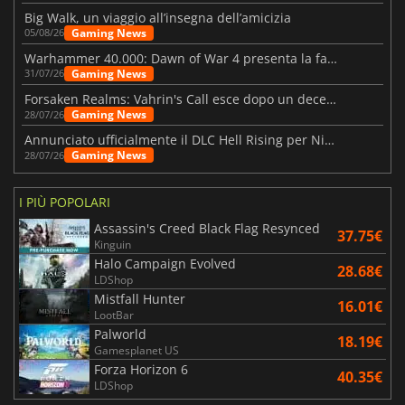
Big Walk, un viaggio all’insegna dell’amicizia
Gaming News
05/08/26
Warhammer 40.000: Dawn of War 4 presenta la fazione dei Necron
Gaming News
31/07/26
Forsaken Realms: Vahrin's Call esce dopo un decennio di sviluppo
Gaming News
28/07/26
Annunciato ufficialmente il DLC Hell Rising per Nioh 3
Gaming News
28/07/26
I PIÙ POPOLARI
Assassin's Creed Black Flag Resynced
37.75€
Kinguin
Halo Campaign Evolved
28.68€
LDShop
Mistfall Hunter
16.01€
LootBar
Palworld
18.19€
Gamesplanet US
Forza Horizon 6
40.35€
LDShop