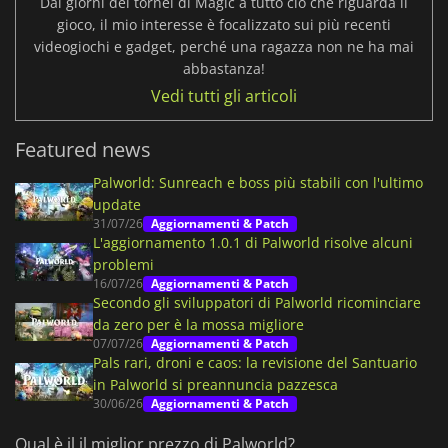
Dai giorni dei tornei di Magic a tutto ciò che riguarda il
gioco, il mio interesse è focalizzato sui più recenti
videogiochi e gadget, perché una ragazza non ne ha mai
abbastanza!
Vedi tutti gli articoli
Featured news
Palworld: Sunreach e boss più stabili con l'ultimo
update
31/07/26
Aggiornamenti & Patch
L'aggiornamento 1.0.1 di Palworld risolve alcuni
problemi
16/07/26
Aggiornamenti & Patch
Secondo gli sviluppatori di Palworld ricominciare
da zero per è la mossa migliore
07/07/26
Aggiornamenti & Patch
Pals rari, droni e caos: la revisione del Santuario
in Palworld si preannuncia pazzesca
30/06/26
Aggiornamenti & Patch
Qual è il il miglior prezzo di Palworld?