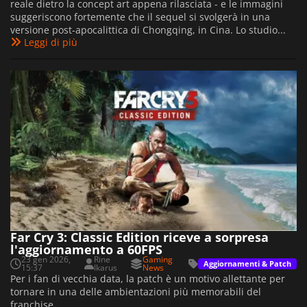
reale dietro la concept art appena rilasciata - e le immagini
suggeriscono fortemente che il sequel si svolgerà in una
versione post-apocalittica di Chongqing, in Cina. Lo studio...
Leggi di più
Far Cry 3: Classic Edition riceve a sorpresa
l'aggiornamento a 60FPS
23 gen 2026,
Rine
Gaming
Aggiornamenti & Patch
15:37
Ikarus
News
Per i fan di vecchia data, la patch è un motivo allettante per
tornare in una delle ambientazioni più memorabili del
franchise.