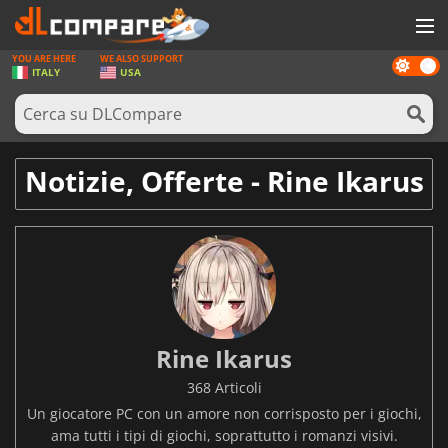
YOU ARE HERE
WE ALSO SUPPORT
Dark
GIOCHI
ITALY
USA
mode
PREPAGATE
SOFTWARE
Notizie, Offerte - Rine Ikarus
REWARDS
HARDWARE
NOTIZIE
ACCEDI O REGISTRATI
Rine Ikarus
368 Articoli
Un giocatore PC con un amore non corrisposto per i giochi,
ama tutti i tipi di giochi, soprattutto i romanzi visivi.