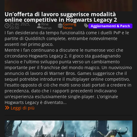
Un’offerta di lavoro suggerisce modalità
online competitive in Hogwarts Legacy 2
25 dic 2025,
Rine
Gaming
Aggiornamenti & Patch
20:50
Ikarus
News
I fan desiderano da tempo funzionalità come i duelli PvP e le
partite di Quidditch complete, entrambe notevolmente
assenti nel primo gioco.
Mentre i fan continuano a discutere le numerose voci che
circondano Hogwarts Legacy 2, il gioco sta guadagnando
slancio e l'ultimo sviluppo punta verso un cambiamento
importante per il franchise del mondo magico. Un nuovissimo
annuncio di lavoro di Warner Bros. Games suggerisce che il
sequel potrebbe introdurre il multiplayer online competitivo,
l'esatto opposto di ciò che molti sono stati portati a credere in
precedenza, dato che i rapporti precedenti indicavano
un'esperienza esclusivamente single-player. L'originale
Hogwarts Legacy è diventato...
Leggi di più