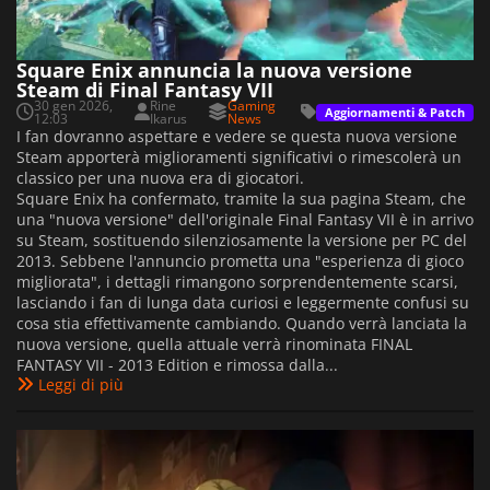
Square Enix annuncia la nuova versione
Steam di Final Fantasy VII
30 gen 2026,
Rine
Gaming
Aggiornamenti & Patch
12:03
Ikarus
News
I fan dovranno aspettare e vedere se questa nuova versione
Steam apporterà miglioramenti significativi o rimescolerà un
classico per una nuova era di giocatori.
Square Enix ha confermato, tramite la sua pagina Steam, che
una "nuova versione" dell'originale Final Fantasy VII è in arrivo
su Steam, sostituendo silenziosamente la versione per PC del
2013. Sebbene l'annuncio prometta una "esperienza di gioco
migliorata", i dettagli rimangono sorprendentemente scarsi,
lasciando i fan di lunga data curiosi e leggermente confusi su
cosa stia effettivamente cambiando. Quando verrà lanciata la
nuova versione, quella attuale verrà rinominata FINAL
FANTASY VII - 2013 Edition e rimossa dalla...
Leggi di più