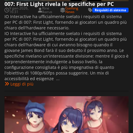
007: First Light rivela le specifiche per PC
9 gen 2026,
Rine
Gaming
Requisiti di sistema
16:31
Ikarus
News
IO Interactive ha ufficialmente svelato i requisiti di sistema
per PC di 007: First Light, fornendo ai giocatori un quadro più
chiaro dell'hardware necessario.
IO Interactive ha ufficialmente svelato i requisiti di sistema
per PC di 007: First Light, fornendo ai giocatori un quadro più
chiaro dell'hardware di cui avranno bisogno quando il
giovane James Bond farà il suo debutto il prossimo anno. Le
specifiche rivelano un'interessante divisione: mentre il gioco è
sorprendentemente indulgente a basso livello, la
configurazione consigliata è più impegnativa di quanto
l'obiettivo di 1080p/60fps possa suggerire. Un mix di
accessibilità ed esigenze ...
Leggi di più