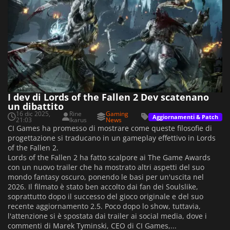
I dev di Lords of the Fallen 2 Dev scatenano
un dibattito
16 dic 2025,
Rine
Gaming
Aggiornamenti & Patch
21:03
Ikarus
News
CI Games ha promesso di mostrare come queste filosofie di
progettazione si traducano in un gameplay effettivo in Lords
of the Fallen 2.
Lords of the Fallen 2 ha fatto scalpore ai The Game Awards
con un nuovo trailer che ha mostrato altri aspetti del suo
mondo fantasy oscuro, ponendo le basi per un'uscita nel
2026. Il filmato è stato ben accolto dai fan dei Soulslike,
soprattutto dopo il successo del gioco originale e del suo
recente aggiornamento 2.5. Poco dopo lo show, tuttavia,
l'attenzione si è spostata dai trailer ai social media, dove i
commenti di Marek Tyminski, CEO di CI Games,...