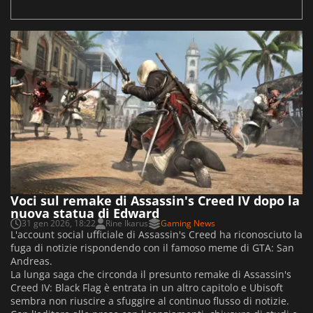
Voci sul remake di Assassin's Creed IV dopo la
nuova statua di Edward
31 gen 2026, 18:22
Rine Ikarus
Gaming News
L'account social ufficiale di Assassin's Creed ha riconosciuto la
fuga di notizie rispondendo con il famoso meme di GTA: San
Andreas.
La lunga saga che circonda il presunto remake di Assassin's
Creed IV: Black Flag è entrata in un altro capitolo e Ubisoft
sembra non riuscire a sfuggire al continuo flusso di notizie.