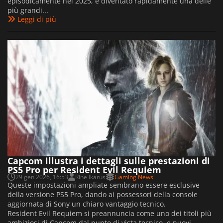
episodicamente nel 2025, è diventato rapidamente una delle
più grandi...
Leggi di più
Capcom illustra i dettagli sulle prestazioni di
PS5 Pro per Resident Evil Requiem
29 gen 2026, 16:53
Rine Ikarus
Gaming News
Queste impostazioni ampliate sembrano essere esclusive
della versione PS5 Pro, dando ai possessori della console
aggiornata di Sony un chiaro vantaggio tecnico.
Resident Evil Requiem si preannuncia come uno dei titoli più
ambiziosi di Capcom dal punto di vista tecnico, e nuovi