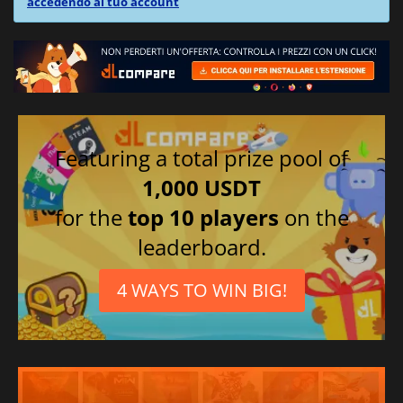
accedendo al tuo account
Featuring a total prize pool of
1,000 USDT
for the
top 10 players
on the
leaderboard.
4 WAYS TO WIN BIG!