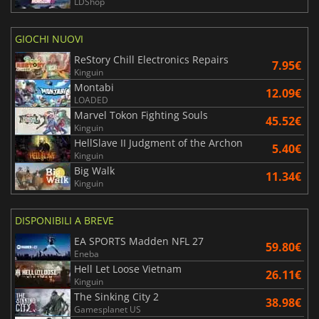
LDShop
GIOCHI NUOVI
ReStory Chill Electronics Repairs
7.95€
Kinguin
Montabi
12.09€
LOADED
Marvel Tokon Fighting Souls
45.52€
Kinguin
HellSlave II Judgment of the Archon
5.40€
Kinguin
Big Walk
11.34€
Kinguin
DISPONIBILI A BREVE
EA SPORTS Madden NFL 27
59.80€
Eneba
Hell Let Loose Vietnam
26.11€
Kinguin
The Sinking City 2
38.98€
Gamesplanet US