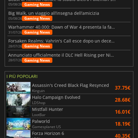
Gaming News
05/08/26
Big Walk, un viaggio all’insegna dell’amicizia
Gaming News
05/08/26
Warhammer 40.000: Dawn of War 4 presenta la fazione dei Necron
Gaming News
31/07/26
Forsaken Realms: Vahrin's Call esce dopo un decennio di sviluppo
Gaming News
28/07/26
Annunciato ufficialmente il DLC Hell Rising per Nioh 3
Gaming News
28/07/26
I PIÙ POPOLARI
Assassin's Creed Black Flag Resynced
37.75€
Kinguin
Halo Campaign Evolved
28.68€
LDShop
Mistfall Hunter
16.01€
LootBar
Palworld
18.19€
Gamesplanet US
Forza Horizon 6
40.35€