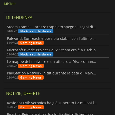
MiSide
DI TENDENZA
Steam Frame: il prezzo trapelato spegne i sogni di un VR economico
Notizie su Hardware
04/08/26
Palworld: Sunreach e boss più stabili con l'ultimo update
Gaming News
31/07/26
Microsoft rivede Project Helix: Steam ora è a rischio
Notizie su Hardware
29/07/26
Le mappe dei malware e un attacco a Discord hanno colpito Meccha Chameleon
Gaming News
28/07/26
PlayStation Network in tilt durante la beta di Marvel Tōkon
Gaming News
25/07/26
NOTIZIE, OFFERTE
Resident Evil: Veronica ha già superato i 2 milioni liste dei desideri
Gaming News
05/08/26
Beast of Reincarnation: lo studio dietro Pokémon su una nuova strada