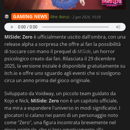
GAMING NEWS
Rine Ikarus
-
2 gen 2026, 10:59
MiSide: Zero
è ufficialmente uscito dall'ombra, con una
release alpha a sorpresa che offre ai fan la possibilità
di toccare con mano il prequel di
MiSide
, un horror
psicologico creato dai fan. Rilasciata il 29 dicembre
2025, la versione iniziale è disponibile gratuitamente su
itch.io e offre uno sguardo agli eventi che si svolgono
circa un anno prima del gioco originale.
Sviluppato da Voidway, un piccolo team guidato da
Kojo e Nick,
MiSide: Zero
non è un capitolo ufficiale,
ma mira a espandere l'universo in modi significativi. I
giocatori si calano nei panni di un personaggio noto
come "Zero", una figura incontrata brevemente nel
gioco originale, che si lega emotivamente alla