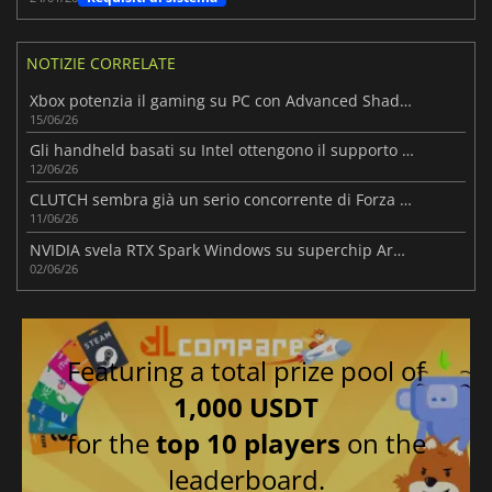
NOTIZIE CORRELATE
Xbox potenzia il gaming su PC con Advanced Shader Delivery
15/06/26
Gli handheld basati su Intel ottengono il supporto della beta di SteamOS 3.8.7
12/06/26
CLUTCH sembra già un serio concorrente di Forza Horizon 6
11/06/26
NVIDIA svela RTX Spark Windows su superchip Arm per PC e laptop compatti
02/06/26
Featuring a total prize pool of
1,000 USDT
for the
top 10 players
on the
leaderboard.