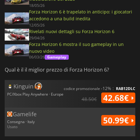
18/05/26
Forza Horizon 6 è trapelato in anticipo: i giocatori
accedono a una build inedita
12/05/26
Rivelati nuovi dettagli su Forza Horizon 6
29/04/26
Forza Horizon 6 mostra il suo gameplay in un
nuovo video
06/03/26
Gameplay
Qual è il il miglior prezzo di Forza Horizon 6?
Kinguin
-12% :
codice promozionale
RAB12DLC
PC/Xbox Play Anywhere · Europe
42.68€
48.50€
Gamelife
50.99€
Consegna · Italy
Usato