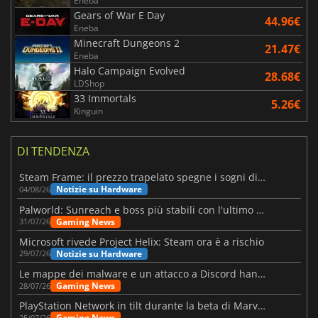
Eneba
Gears of War E Day
44.96€
Eneba
Minecraft Dungeons 2
21.47€
Eneba
Halo Campaign Evolved
28.68€
LDShop
33 Immortals
5.26€
Kinguin
DI TENDENZA
Steam Frame: il prezzo trapelato spegne i sogni di un VR economico
Notizie su Hardware
04/08/26
Palworld: Sunreach e boss più stabili con l'ultimo update
Gaming News
31/07/26
Microsoft rivede Project Helix: Steam ora è a rischio
Notizie su Hardware
29/07/26
Le mappe dei malware e un attacco a Discord hanno colpito Meccha Chameleon
Gaming News
28/07/26
PlayStation Network in tilt durante la beta di Marvel Tōkon
Gaming News
25/07/26