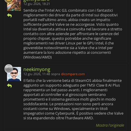
12 giu 2026, 18:21
Sembra che l'Intel Arc G3, combinato con i fantastici
miglioramenti dei driver da parte di Intel sui dispositivi
portatili nell'ultimo anno, abbia creato un impatto
sufficiente perché Valve se ne accorgesse. Visto quanto
Intel sia diventata attiva e coinvolta nel lavorare a stretto
contatto con altre aziende per affrontare le carenze del
proprio chipset, questo potrebbe anche significare
miglioramenti nei driver Linux per le GPU Intel, il che
gioverebbe notevolmente sia a Valve che a Intel per
aumentare la loro adozione rispetto ai concorrenti
(Windows/AMD)
neekimyong
12 giu 2026, 11:48
sopra
dlcompare.com
Il fatto che la versione beta di SteamOS abbia finalmente
aggiunto un supporto adeguato per l'MSI Claw 8 AI Plus
rappresenta un bel passo avanti. I miglioramenti
apportati al controller e al giroscopio sembrano
promettenti e il sistema gestisce molti giochi in modo
soddisfacente. Le prestazioni non sono però ancora
costanti come su Windows, specialmente in titoli
impegnativi come Cyberpunk. È positivo vedere che Valve
si sta espandendo oltre l'hardware AMD.
Mostra l'originale