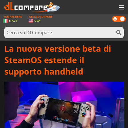
YOU ARE HERE
WE ALSO SUPPORT
Dark
GIOCHI
ITALY
USA
mode
PREPAGATE
SOFTWARE
La nuova versione beta di
REWARDS
SteamOS estende il
HARDWARE
supporto handheld
NOTIZIE
ACCEDI O REGISTRATI