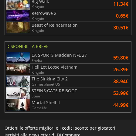
Big Walk
11.34€
Kinguin
Retrowave 2
0.65€
Kinguin
Beast of Reincarnation
30.51€
Kinguin
DISPONIBILI A BREVE
EA SPORTS Madden NFL 27
59.80€
Eneba
Hell Let Loose Vietnam
26.39€
Kinguin
The Sinking City 2
38.94€
Gamesplanet US
STEINS;GATE RE BOOT
53.99€
Steam
Mortal Shell II
44.99€
Gamelife
Ottieni le offerte migliori e i codici sconto per giocatori
Iscriviti alla newsletter di DLCompare