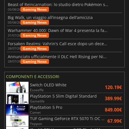
Beast of Reincarnation: lo studio dietro Pokémon su una nuova strada
Gaming News
05/08/26
Big Walk, un viaggio all’insegna dell’amicizia
Gaming News
05/08/26
Warhammer 40.000: Dawn of War 4 presenta la fazione dei Necron
Gaming News
31/07/26
Forsaken Realms: Vahrin's Call esce dopo un decennio di sviluppo
Gaming News
28/07/26
Annunciato ufficialmente il DLC Hell Rising per Nioh 3
Gaming News
28/07/26
COMPONENTI E ACCESSORI
Switch OLED White
120.19€
Esseeffe
PlayStation 5 Slim Digital Standard
389.99€
Gamelife
PlayStation 5 Pro
849.00€
Comet
TUF Gaming GeForce RTX 5070 Ti OC White Edition 16GB
67.99€
Yeppon