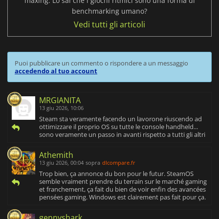
maxing. Lo sai che i giochi ritmici sono una forma di
benchmarking umano?
Vedi tutti gli articoli
Puoi pubblicare un commento o rispondere a un messaggio
accedendo al tuo account
MRGIANITA
13 giu 2026, 10:06
Steam sta veramente facendo un lavorone riuscendo ad
ottimizzare il proprio OS su tutte le console handheld...
sono veramente un passo in avanti rispetto a tutti gli altri
Athemith
13 giu 2026, 00:04
sopra
dlcompare.fr
Trop bien, ça annonce du bon pour le futur. SteamOS
semble vraiment prendre du terrain sur le marché gaming
et franchement, ça fait du bien de voir enfin des avancées
pensées gaming. Windows est clairement pas fait pour ça.
gennyshark