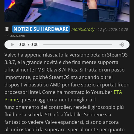
NOTIZIE SU HARDWARE
manhkbrady
-
12 giu 2026, 13:20
- 4 commenti
Valve ha appena rilasciato la versione beta di SteamOS
3.8.7, e la grande novità è che finalmente supporta
ufficialmente l’MSI Claw 8 AI Plus. Si tratta di un passo
importante, poiché SteamOS sta andando oltre i
dispositivi basati su AMD per fare spazio ai portatili con
processori Intel. Come ha mostrato lo Youtuber
ETA
Prime
, questo aggiornamento migliora il
funzionamento dei controller, rende il giroscopio più
fluido e la scheda SD più affidabile. Sebbene sia
fantastico vedere Valve espandersi, ci sono ancora
alcuni ostacoli da superare, specialmente per quanto