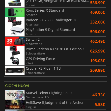
(2 x 16 GB) Vengeance RGB Black AMD Expo 6000 MHz - CAS 30
536.99€
Corsair
Xbox Series X Standard
409.00€
Amazon
Radeon RX 7600 Challenger OC
332.00€
Alternate
PlayStation 5 Digital Standard
506.00€
Amazon
Switch 2
462.49€
Mediaworld
Prime Radeon RX 9070 OC Edition 16GB
626.99€
Soloperaffare
G29 Driving Force
198.03€
eWeki
Crucial P3 Plus - 1 TB
209.99€
Soloperaffare
GIOCHI NUOVI
Marvel Tokon Fighting Souls
46.73€
Gamesplanet US
HellSlave II Judgment of the Archon
5.58€
Kinguin