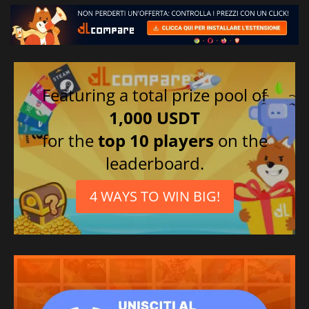
Featuring a total prize pool of
1,000 USDT
for the
top 10 players
on the
leaderboard.
4 WAYS TO WIN BIG!