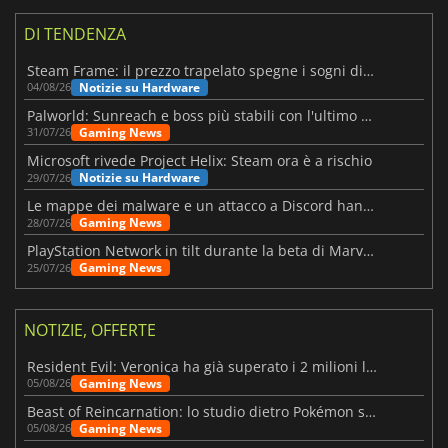
DI TENDENZA
Steam Frame: il prezzo trapelato spegne i sogni di un VR economico
Notizie su Hardware
04/08/26
Palworld: Sunreach e boss più stabili con l'ultimo update
Gaming News
31/07/26
Microsoft rivede Project Helix: Steam ora è a rischio
Notizie su Hardware
29/07/26
Le mappe dei malware e un attacco a Discord hanno colpito Meccha Chameleon
Gaming News
28/07/26
PlayStation Network in tilt durante la beta di Marvel Tōkon
Gaming News
25/07/26
NOTIZIE, OFFERTE
Resident Evil: Veronica ha già superato i 2 milioni liste dei desideri
Gaming News
05/08/26
Beast of Reincarnation: lo studio dietro Pokémon su una nuova strada
Gaming News
05/08/26