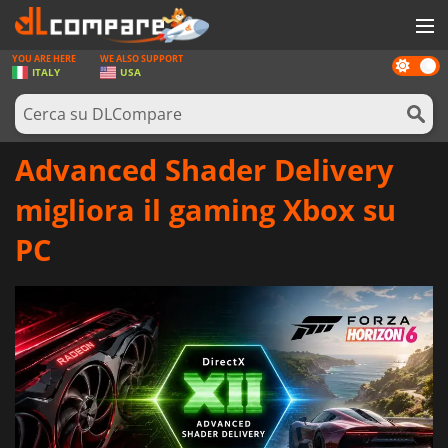
YOU ARE HERE
WE ALSO SUPPORT
Dark
GIOCHI
ITALY
USA
mode
PREPAGATE
SOFTWARE
Advanced Shader Delivery
REWARDS
migliora il gaming Xbox su
HARDWARE
PC
NOTIZIE
ACCEDI O REGISTRATI