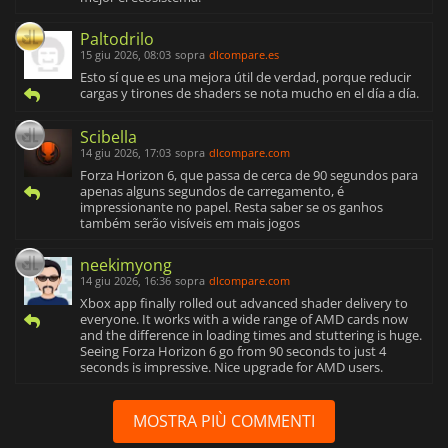
Paltodrilo
15 giu 2026, 08:03
sopra
dlcompare.es
Esto sí que es una mejora útil de verdad, porque reducir
cargas y tirones de shaders se nota mucho en el día a día.
Scibella
14 giu 2026, 17:03
sopra
dlcompare.com
Forza Horizon 6, que passa de cerca de 90 segundos para
apenas alguns segundos de carregamento, é
impressionante no papel. Resta saber se os ganhos
também serão visíveis em mais jogos
neekimyong
14 giu 2026, 16:36
sopra
dlcompare.com
Xbox app finally rolled out advanced shader delivery to
everyone. It works with a wide range of AMD cards now
and the difference in loading times and stuttering is huge.
Seeing Forza Horizon 6 go from 90 seconds to just 4
seconds is impressive. Nice upgrade for AMD users.
MOSTRA PIÙ COMMENTI