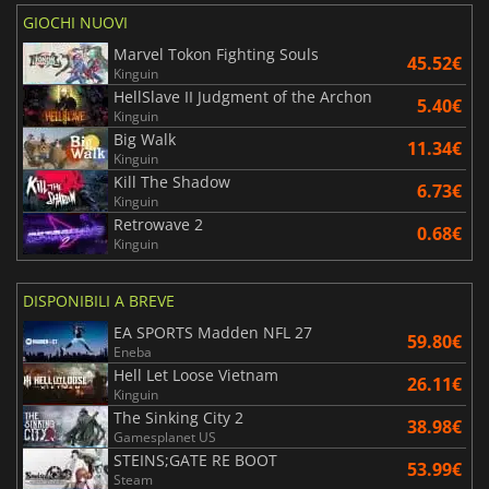
GIOCHI NUOVI
Marvel Tokon Fighting Souls
45.52€
Kinguin
HellSlave II Judgment of the Archon
5.40€
Kinguin
Big Walk
11.34€
Kinguin
Kill The Shadow
6.73€
Kinguin
Retrowave 2
0.68€
Kinguin
DISPONIBILI A BREVE
EA SPORTS Madden NFL 27
59.80€
Eneba
Hell Let Loose Vietnam
26.11€
Kinguin
The Sinking City 2
38.98€
Gamesplanet US
STEINS;GATE RE BOOT
53.99€
Steam