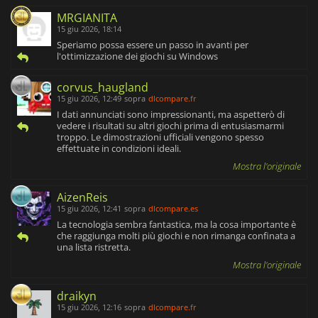
MRGIANITA
15 giu 2026, 18:14
Speriamo possa essere un passo in avanti per
l'ottimizzazione dei giochi su Windows
corvus_haugland
15 giu 2026, 12:49
sopra
dlcompare.fr
I dati annunciati sono impressionanti, ma aspetterò di
vedere i risultati su altri giochi prima di entusiasmarmi
troppo. Le dimostrazioni ufficiali vengono spesso
effettuate in condizioni ideali.
Mostra l'originale
AizenReis
15 giu 2026, 12:41
sopra
dlcompare.es
La tecnologia sembra fantastica, ma la cosa importante è
che raggiunga molti più giochi e non rimanga confinata a
una lista ristretta.
Mostra l'originale
draikyn
15 giu 2026, 12:16
sopra
dlcompare.fr