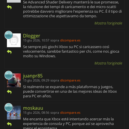
Se Advanced Shader Delivery manterrà le sue promesse,
la riduzione dei tempi di caricamento e dei micro-scatti
potrebbe davvero migliorare l'esperienza su PC. È il tipo di
ottimizzazione che aspettavamo da tempo.
Mostra l'originale
Dlogger
15 giu 2026, 10:57
sopra
dlcompare.es
Se sempre più giochi Xbox su PC si caricassero così
velocemente, sarebbe fantastico per chi, come noi, gioca
molto su Windows.
Mostra l'originale
juanpr85
15 giu 2026, 09:29
sopra
dlcompare.es
Si realmente se expande a más plataformas y juegos,
puede convertirse en una de las mejores ideas de Xbox
para PC en años.
moskauu
15 giu 2026, 08:56
sopra
dlcompare.es
Me encanta que Xbox esté intentando acercar más la
experiencia de consola y PC, porque así se aprovecha
mejor el ecosistema.