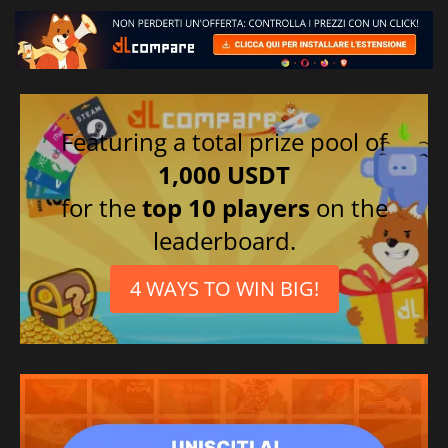
Featuring a total prize pool of
1,000 USDT
for the
top 10 players
on the
leaderboard.
4 WAYS TO WIN BIG!