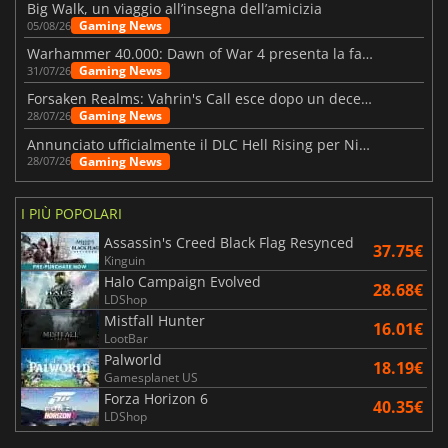
Big Walk, un viaggio all’insegna dell’amicizia
Gaming News
05/08/26
Warhammer 40.000: Dawn of War 4 presenta la fazione dei Necron
Gaming News
31/07/26
Forsaken Realms: Vahrin's Call esce dopo un decennio di sviluppo
Gaming News
28/07/26
Annunciato ufficialmente il DLC Hell Rising per Nioh 3
Gaming News
28/07/26
I PIÙ POPOLARI
Assassin's Creed Black Flag Resynced
37.75€
Kinguin
Halo Campaign Evolved
28.68€
LDShop
Mistfall Hunter
16.01€
LootBar
Palworld
18.19€
Gamesplanet US
Forza Horizon 6
40.35€
LDShop