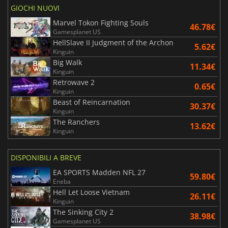
GIOCHI NUOVI
Marvel Tokon Fighting Souls
46.78€
Gamesplanet US
HellSlave II Judgment of the Archon
5.62€
Kinguin
Big Walk
11.34€
Kinguin
Retrowave 2
0.65€
Kinguin
Beast of Reincarnation
30.37€
Kinguin
The Ranchers
13.62€
Kinguin
DISPONIBILI A BREVE
EA SPORTS Madden NFL 27
59.80€
Eneba
Hell Let Loose Vietnam
26.11€
Kinguin
The Sinking City 2
38.98€
Gamesplanet US