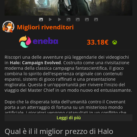
33.10
€
Migliori rivenditori
33.18
€
44.99
€
Riscopri una delle avventure più leggendarie dei videogiochi
in
Halo: Campaign Evolved
. Costruito come una rivisitazione
moderna della classica campagna fantascientifica, il gioco
combina lo spirito dell'esperienza originale con contenuti
espansi, sistemi di gioco raffinati e una presentazione
migliorata. Questa è un'opportunità per rivivere l'inizio del
viaggio del Master Chief in un modo nuovo ed entusiasmante.
Dopo che la disperata lotta dell'umanità contro il Covenant
porta a un atterraggio di fortuna su un misterioso mondo
artificiale, i giocatori vengono catapultati in un conflitto che
Leggi di più
plasmerà il destino della galassia. Esplora vasti ambienti,
scopri antichi segreti nascosti sotto la superficie di Halo e
Qual è il il miglior prezzo di Halo
combatti attraverso intensi scontri contro potenti nemici
mentre la verità dietro l'anello viene lentamente rivelata.