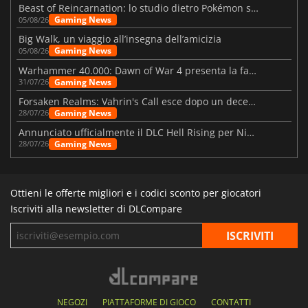
Beast of Reincarnation: lo studio dietro Pokémon su una nuova strada
Gaming News
05/08/26
Big Walk, un viaggio all’insegna dell’amicizia
Gaming News
05/08/26
Warhammer 40.000: Dawn of War 4 presenta la fazione dei Necron
Gaming News
31/07/26
Forsaken Realms: Vahrin's Call esce dopo un decennio di sviluppo
Gaming News
28/07/26
Annunciato ufficialmente il DLC Hell Rising per Nioh 3
Gaming News
28/07/26
Ottieni le offerte migliori e i codici sconto per giocatori
Iscriviti alla newsletter di DLCompare
NEGOZI
PIATTAFORME DI GIOCO
CONTATTI