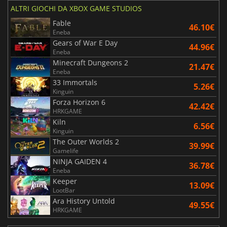
ALTRI GIOCHI DA XBOX GAME STUDIOS
Fable
46.10€
Eneba
Gears of War E Day
44.96€
Eneba
Minecraft Dungeons 2
21.47€
Eneba
33 Immortals
5.26€
Kinguin
Forza Horizon 6
42.42€
HRKGAME
Kiln
6.56€
Kinguin
The Outer Worlds 2
39.99€
Gamelife
NINJA GAIDEN 4
36.78€
Eneba
Keeper
13.09€
LootBar
Ara History Untold
49.55€
HRKGAME