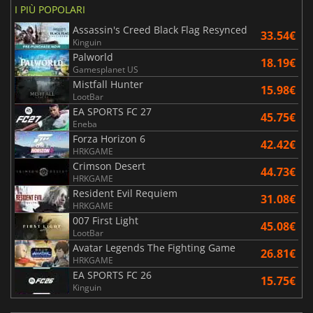
I PIÙ POPOLARI
Assassin's Creed Black Flag Resynced
33.54€
Kinguin
Palworld
18.19€
Gamesplanet US
Mistfall Hunter
15.98€
LootBar
EA SPORTS FC 27
45.75€
Eneba
Forza Horizon 6
42.42€
HRKGAME
Crimson Desert
44.73€
HRKGAME
Resident Evil Requiem
31.08€
HRKGAME
007 First Light
45.08€
LootBar
Avatar Legends The Fighting Game
26.81€
HRKGAME
EA SPORTS FC 26
15.75€
Kinguin