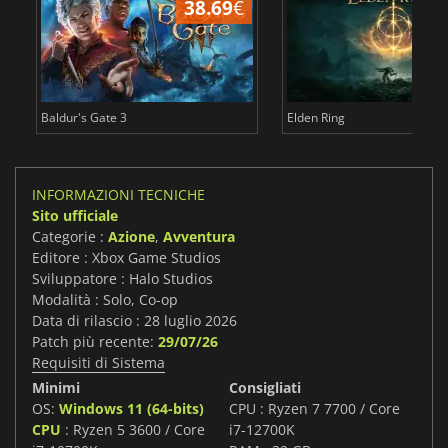
38.69
€
2
Baldur's Gate 3
Elden Ring
INFORMAZIONI TECNICHE
Sito ufficiale
Categorie :
Azione
,
Avventura
Editore : Xbox Game Studios
Sviluppatore : Halo Studios
Modalità : Solo, Co-op
Data di rilascio : 28 luglio 2026
Patch più recente:
29/07/26
Requisiti di Sistema
Minimi
Consigliati
OS:
Windows 11 (64-bits)
CPU : Ryzen 7 7700 / Core
CPU
: Ryzen 5 3600 / Core
i7-12700K