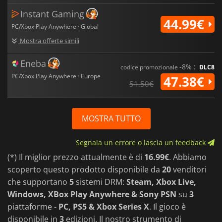
Instant Gaming
44.99€
PC/Xbox Play Anywhere · Global
Mostra offerte simili
Eneba
-8% :
codice promozionale
DLC8
PC/Xbox Play Anywhere · Europe
47.38€
51.50€
MOSTRA TUTTO
Segnala un errore o lascia un feedback
(*) Il miglior prezzo attualmente è di
16.99€
. Abbiamo
scoperto questo prodotto disponibile da
20
venditori
che supportano
5
sistemi DRM:
Steam, Xbox Live,
Windows, XBox Play Anywhere & Sony PSN
su
3
piattaforme -
PC, PS5 & Xbox Series X
. Il gioco è
disponibile in
3
edizioni. Il nostro strumento di