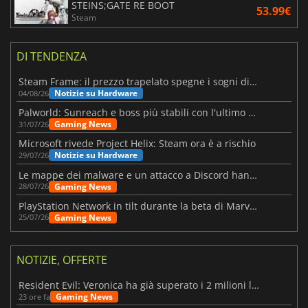
STEINS;GATE RE BOOT
53.99€
Steam
DI TENDENZA
Steam Frame: il prezzo trapelato spegne i sogni di un VR economico
Notizie su Hardware
04/08/26
Palworld: Sunreach e boss più stabili con l'ultimo update
Gaming News
31/07/26
Microsoft rivede Project Helix: Steam ora è a rischio
Notizie su Hardware
29/07/26
Le mappe dei malware e un attacco a Discord hanno colpito Meccha Chameleon
Gaming News
28/07/26
PlayStation Network in tilt durante la beta di Marvel Tōkon
Gaming News
25/07/26
NOTIZIE, OFFERTE
Resident Evil: Veronica ha già superato i 2 milioni liste dei desideri
Gaming News
23 ore fa