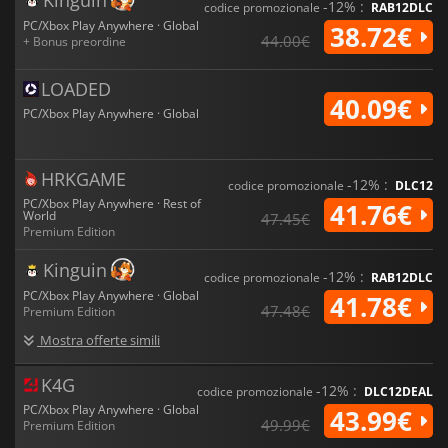
-12% :
codice promozionale
RAB12DLC
PC/Xbox Play Anywhere · Global
38.72€
44.00€
+ Bonus preordine
LOADED
40.09€
PC/Xbox Play Anywhere · Global
HRKGAME
-12% :
codice promozionale
DLC12
PC/Xbox Play Anywhere · Rest of
41.76€
World
47.45€
Premium Edition
Kinguin
-12% :
codice promozionale
RAB12DLC
PC/Xbox Play Anywhere · Global
41.78€
47.48€
Premium Edition
Mostra offerte simili
K4G
-12% :
codice promozionale
DLC12DEAL
PC/Xbox Play Anywhere · Global
43.99€
49.99€
Premium Edition