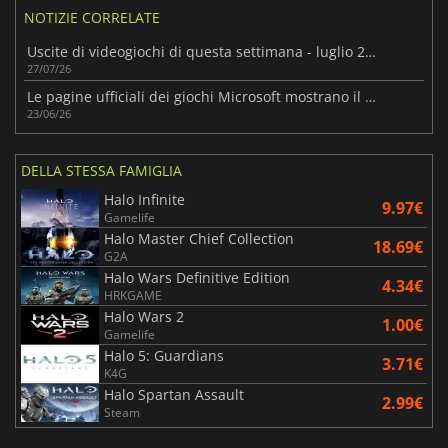
NOTIZIE CORRELATE
Uscite di videogiochi di questa settimana - luglio 2026 (settimana 31)
27/07/26
Le pagine ufficiali dei giochi Microsoft mostrano il nuovo marchio Xbox Handheld
23/06/26
DELLA STESSA FAMIGLIA
Halo Infinite
9.97€
Gamelife
Halo Master Chief Collection
18.69€
G2A
Halo Wars Definitive Edition
4.34€
HRKGAME
Halo Wars 2
1.00€
Gamelife
Halo 5: Guardians
3.71€
K4G
Halo Spartan Assault
2.99€
Steam