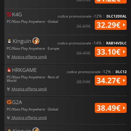
K4G
-12% :
codice promozionale
DLC12DEAL
PC/Xbox Play Anywhere · Global
32.29€
36.69€
Kinguin
-14% :
codice promozionale
RAB14VDLC
PC/Xbox Play Anywhere · Europe
33.10€
38.49€
Mostra offerte simili
HRKGAME
-12% :
codice promozionale
DLC12
PC/Xbox Play Anywhere · Rest of
34.27€
World
38.94€
Mostra offerte simili
G2A
38.49€
PC/Xbox Play Anywhere · Global
Mostra offerte simili
Kinguin