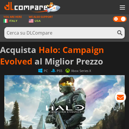
YOU ARE HERE
WE ALSO SUPPORT
Dark
GIOCHI
ITALY
USA
mode
PREPAGATE
SOFTWARE
Acquista
Halo: Campaign
REWARDS
Evolved
al Miglior Prezzo
HARDWARE
PC
PS5
Xbox Series X
NOTIZIE
ACCEDI O REGISTRATI