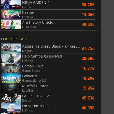
NINJA GAIDEN 4
36.78€
Eneba
Keeper
13.06€
LootBar
Ara History Untold
49.52€
HRKGAME
I PIÙ POPOLARI
Assassin's Creed Black Flag Resynced
37.75€
Kinguin
Halo Campaign Evolved
28.68€
LDShop
Corsair Cove
16.77€
Game Boost
Palworld
18.20€
Gamesplanet US
Mistfall Hunter
15.95€
LootBar
EA SPORTS FC 27
45.73€
Eneba
Forza Horizon 6
40.35€
LDShop