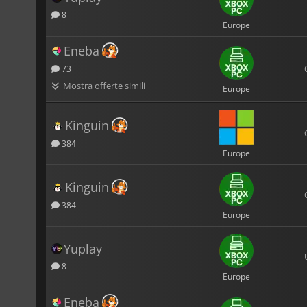
8
Europe
Eneba
73
Mostra offerte simili
Europe
Kinguin
384
Europe
Kinguin
384
Europe
Yuplay
8
Europe
Eneba