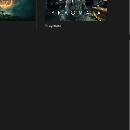
Pragmata
Total 