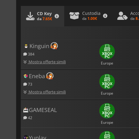
Custodia
Acc
CD Key
da
1.00€
da
8
da
7.65€
Kinguin
384
Mostra offerte simili
Europe
Eneba
73
Mostra offerte simili
Europe
GAMESEAL
42
Europe
Yuplay