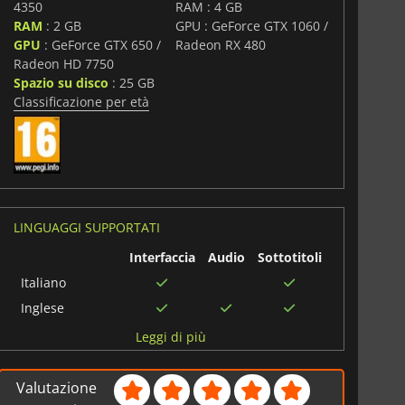
4350
RAM : 4 GB
RAM
: 2 GB
GPU : GeForce GTX 1060 /
GPU
: GeForce GTX 650 /
Radeon RX 480
Radeon HD 7750
Spazio su disco
: 25 GB
i
Classificazione per età
LINGUAGGI SUPPORTATI
Interfaccia
Audio
Sottotitoli
Italiano
Inglese
Russo
Leggi di più
Spagnolo
messicano
Valutazione
Inglese