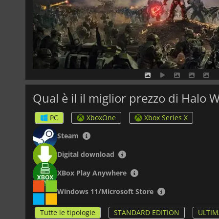
Qual è il il miglior prezzo di Halo 
PC
XboxOne
Xbox Series X
Steam
Digital download
XBox Play Anywhere
Windows 11/Microsoft Store
Tutte le tipologie
STANDARD EDITION
ULTIM