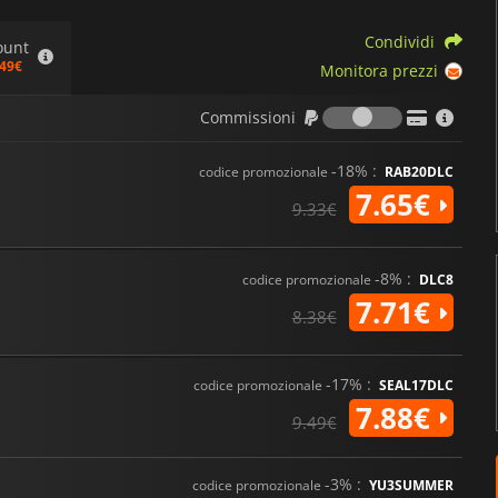
Condividi
ount
.49€
Monitora prezzi
Commission
Commissioni
-18% :
codice promozionale
RAB20DLC
7.65€
9.33€
-8% :
codice promozionale
DLC8
7.71€
8.38€
-17% :
codice promozionale
SEAL17DLC
7.88€
9.49€
-3% :
codice promozionale
YU3SUMMER