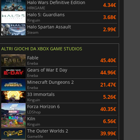
Halo Wars Definitive Edition
4.34€
HRKGAME
Halo 5: Guardians
3.68€
Kinguin
Halo Spartan Assault
War WARHAMMER 3
Lies Of P
2.99€
Steam
ALTRI GIOCHI DA XBOX GAME STUDIOS
Fable
45.40€
Eneba
Gears of War E Day
44.96€
Eneba
Minecraft Dungeons 2
21.47€
Eneba
33 Immortals
5.26€
Kinguin
Forza Horizon 6
40.35€
LDShop
Kiln
6.56€
Kinguin
The Outer Worlds 2
39.99€
Gamelife