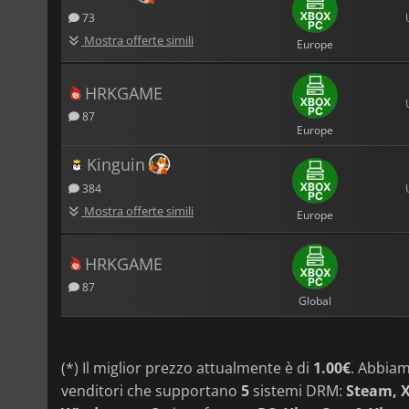
73
Mostra offerte simili
Europe
HRKGAME
87
Europe
Kinguin
384
Mostra offerte simili
Europe
HRKGAME
87
Global
(*) Il miglior prezzo attualmente è di
1.00€
. Abbia
venditori che supportano
5
sistemi DRM:
Steam, X