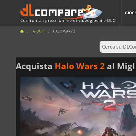
GIOC
Confronta i prezzi online di videogiochi e DLC!
GIOCHI
HALO WARS 2
Acquista
Halo Wars 2
al Migl