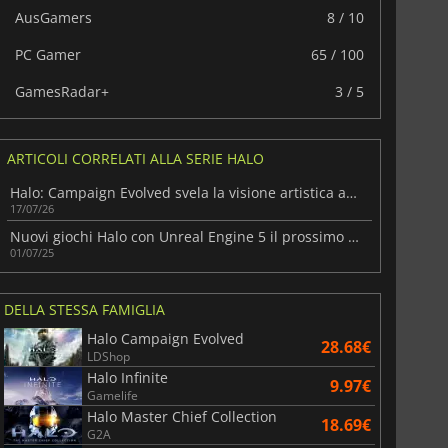
AusGamers
8 / 10
PC Gamer
65 / 100
GamesRadar+
3 / 5
ARTICOLI CORRELATI ALLA SERIE HALO
Halo: Campaign Evolved svela la visione artistica alla base del remake
17/07/26
Nuovi giochi Halo con Unreal Engine 5 il prossimo autunno
01/07/25
DELLA STESSA FAMIGLIA
Halo Campaign Evolved
28.68€
LDShop
Halo Infinite
9.97€
Gamelife
Halo Master Chief Collection
6.75
€
15.48
€
18.69€
G2A