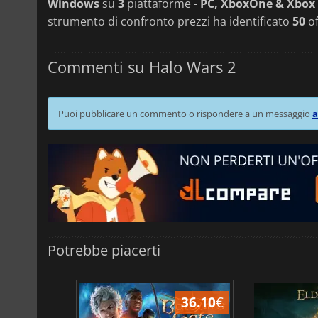
Windows
su
3
piattaforme -
PC, XboxOne & Xbox 
strumento di confronto prezzi ha identificato
50
of
Commenti su Halo Wars 2
Puoi pubblicare un commento o rispondere a un messaggio
a
Potrebbe piacerti
45.02
€
36.10
€