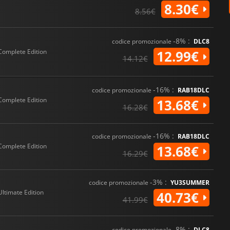
8.30€
8.56€
-8% :
codice promozionale
DLC8
Complete Edition
12.99€
14.12€
-16% :
codice promozionale
RAB18DLC
Complete Edition
13.68€
16.28€
-16% :
codice promozionale
RAB18DLC
Complete Edition
13.68€
16.29€
-3% :
codice promozionale
YU3SUMMER
Ultimate Edition
40.73€
41.99€
-8% :
codice promozionale
DLC8