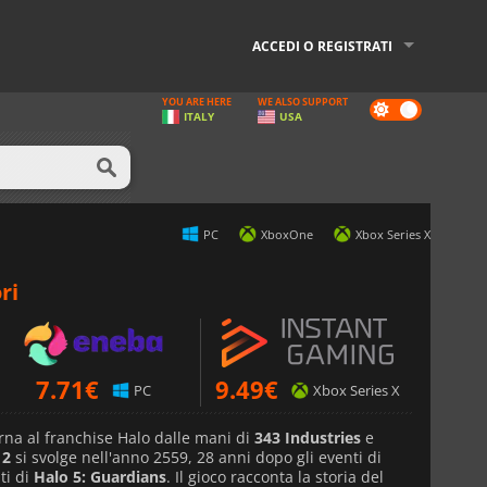
ACCEDI O REGISTRATI
YOU ARE HERE
WE ALSO SUPPORT
Dark
ITALY
USA
mode
PC
XboxOne
Xbox Series X
ri
7.71
€
9.49
€
PC
Xbox Series X
orna al franchise Halo dalle mani di
343 Industries
e
 2
si svolge nell'anno 2559, 28 anni dopo gli eventi di
ti di
Halo 5: Guardians
. Il gioco racconta la storia del