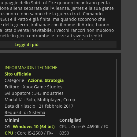
uipaggio dello Spirit of Fire quando incontrano per la
ione aliena separata dall'Alleanza. James e la sua gente
rio-sonno e non sanno che la guerra tra il Comando
NSC) e il Patto è già finita, ma quando scoprono che i
 della guerra Jiralhanae con il nome di Atriox, hanno
a lotta diventa inevitabile. I vecchi rancori non muoiono
ette in gioco entrambe le forze attraverso tredici
operativo. Ci sono anche diverse modalità multiplayer
Leggi di più
tori, dove è possibile testare le proprie abilità di
ità iconiche della serie Halo come Spartani, Facoceri,
 a vostra disposizione per combattere nel più grande
eato. Ammassate le vostre forze e annientate le forze
INFORMAZIONI TECNICHE
toria in battaglie epiche. Un nuovo nemico minaccia
Sito ufficiale
può fermarlo!
Categorie :
Azione
,
Strategia
Editore : Xbox Game Studios
Sviluppatore : 343 Industries
Modalità : Solo, Multiplayer, Co-op
Data di rilascio : 21 febbraio 2017
Requisiti di Sistema
Minimi
Consigliati
OS:
Windows 10 (64 bit)
CPU : Core i5-4690K / FX-
CPU
: Core i5-2500 / FX-
8350