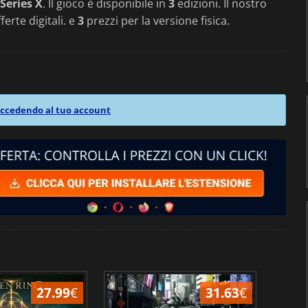
Series X
. Il gioco è disponibile in
3
edizioni. Il nostro
ferte digitali. e
3
prezzi per la versione fisica.
ccedendo al tuo account
27.99
€
31.63
€