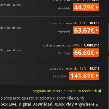
Ultimate Edition
44.29€
48.14€
-12% :
codice promozionale
DLC12
Ultimate Edition
63.67€
72.35€
-10% :
codice promozionale
AUGDLC10
Ultimate Edition
66.60€
74.00€
-12% :
codice promozionale
DLC12
141.61€
160.92€
Segnala un errore o lascia un feedback
mo scoperto questo prodotto disponibile da
15
box Live, Digital Download, XBox Play Anywhere &