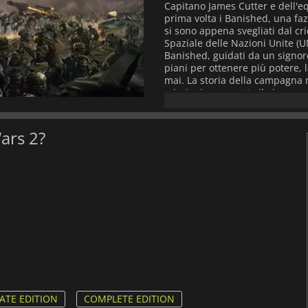
Capitano James Cutter e dell'eq
prima volta i Banished, una faz
si sono appena svegliati dal c
Spaziale delle Nazioni Unite (U
Banished, guidati da un signore
piani per ottenere più potere, l
mai. La storia della campagna m
missioni e supporta il gioco co
online per un massimo di 6 gioca
comando contro gli altri. Le un
Scorpioni e molti altri saranno
Wars 2?
campo di battaglia Halo mai cr
nemiche per conquistare la vit
l'universo e tu sei l'unico che 
ATE EDITION
COMPLETE EDITION