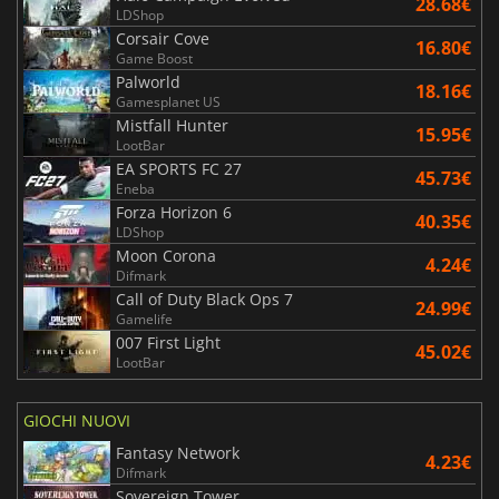
28.68€
LDShop
Corsair Cove
16.80€
Game Boost
Palworld
18.16€
Gamesplanet US
Mistfall Hunter
15.95€
LootBar
EA SPORTS FC 27
45.73€
Eneba
Forza Horizon 6
40.35€
LDShop
Moon Corona
4.24€
Difmark
Call of Duty Black Ops 7
24.99€
Gamelife
007 First Light
45.02€
LootBar
GIOCHI NUOVI
Fantasy Network
4.23€
Difmark
Sovereign Tower