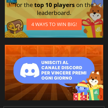
for the
top 10 players
on the
leaderboard.
4 WAYS TO WIN BIG!