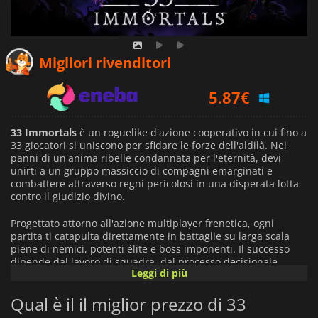
5.26
€
Migliori rivenditori
5.87
€
7.99
€
33 Immortals
è un roguelike d'azione cooperativo in cui fino a
33 giocatori si uniscono per sfidare le forze dell'aldilà. Nei
panni di un'anima ribelle condannata per l'eternità, devi
unirti a un gruppo massiccio di compagni emarginati e
combattere attraverso regni pericolosi in una disperata lotta
contro il giudizio divino.
Progettato attorno all'azione multiplayer frenetica, ogni
partita ti catapulta direttamente in battaglie su larga scala
piene di nemici, potenti élite e boss imponenti. Il successo
dipende dal lavoro di squadra, dal processo decisionale
Leggi di più
rapido e dalla capacità di lavorare al fianco di dozzine di altri
giocatori mentre il caos si scatena sul campo di battaglia.
Qual è il il miglior prezzo di 33
Man mano che progredisci, sbloccherai nuove abilità,