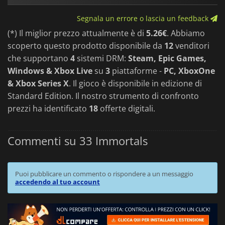
Segnala un errore o lascia un feedback
(*) Il miglior prezzo attualmente è di
5.26€
. Abbiamo
scoperto questo prodotto disponibile da
12
venditori
che supportano
4
sistemi DRM:
Steam, Epic Games,
Windows & Xbox Live
su
3
piattaforme -
PC, XboxOne
& Xbox Series X
. Il gioco è disponibile in edizione di
Standard Edition. Il nostro strumento di confronto
prezzi ha identificato
18
offerte digitali.
Commenti su 33 Immortals
Puoi pubblicare un commento o rispondere a un messaggio
accedendo al tuo account