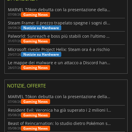
MARVEL Tōkon debutta con la presentazione della roadmap per il primo anno
Gaming News
07/08/26
Steam Frame: il prezzo trapelato spegne i sogni di un VR economico
Notizie su Hardware
04/08/26
Palworld: Sunreach e boss più stabili con l'ultimo update
Gaming News
31/07/26
Microsoft rivede Project Helix: Steam ora è a rischio
Notizie su Hardware
29/07/26
Le mappe dei malware e un attacco a Discord hanno colpito Meccha Chameleon
Gaming News
28/07/26
NOTIZIE, OFFERTE
MARVEL Tōkon debutta con la presentazione della roadmap per il primo anno
Gaming News
07/08/26
Resident Evil: Veronica ha già superato i 2 milioni liste dei desideri
Gaming News
05/08/26
Beast of Reincarnation: lo studio dietro Pokémon su una nuova strada
Gaming News
05/08/26