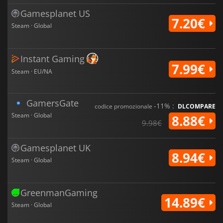
Gamesplanet US
7.20€
Steam · Global
Instant Gaming
7.99€
Steam · EU/NA
GamersGate
-11% :
codice promozionale
DLCOMPARE
Steam · Global
8.88€
9.98€
Gamesplanet UK
8.94€
Steam · Global
GreenmanGaming
14.89€
Steam · Global