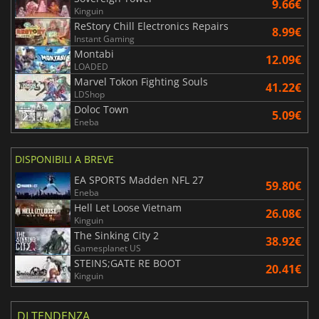
9.66€
Kinguin
ReStory Chill Electronics Repairs
8.99€
Instant Gaming
Montabi
12.09€
LOADED
Marvel Tokon Fighting Souls
41.22€
LDShop
Doloc Town
5.09€
Eneba
DISPONIBILI A BREVE
EA SPORTS Madden NFL 27
59.80€
Eneba
Hell Let Loose Vietnam
26.08€
Kinguin
The Sinking City 2
38.92€
Gamesplanet US
STEINS;GATE RE BOOT
20.41€
Kinguin
DI TENDENZA