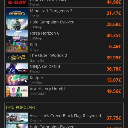
44.96€
Eneba
Minecraft Dungeons 2
21.47€
Eneba
Halo Campaign Evolved
28.68€
LDShop
Forza Horizon 6
40.35€
LDShop
Kiln
6.46€
Kinguin
The Outer Worlds 2
39.99€
Gamelife
NINJA GAIDEN 4
36.78€
Eneba
Keeper
13.07€
LootBar
Ara History Untold
49.56€
HRKGAME
I PIÙ POPOLARI
Assassin's Creed Black Flag Resynced
37.75€
Kinguin
Halo Campaign Evolved