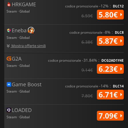
HRKGAME
-12% :
codice promozionale
DLC12
Steam · Global
5.80€
6.59€
Eneba
-8% :
codice promozionale
DLC8
Steam · Global
5.87€
6.38€
Mostra offerte simili
G2A
-31.84% :
codice promozionale
DCG2AD1Y4E
Steam · Global
6.23€
9.14€
Game Boost
-14% :
codice promozionale
DLC14
Steam · Global
6.71€
7.80€
LOADED
7.09€
Steam · Global