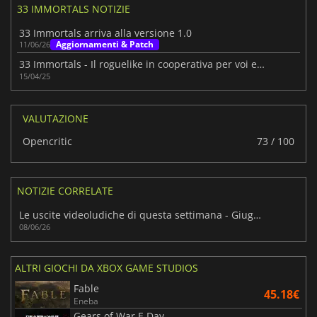
33 IMMORTALS NOTIZIE
33 Immortals arriva alla versione 1.0
Aggiornamenti & Patch
11/06/26
33 Immortals - Il roguelike in cooperativa per voi e i vostri 32 amici
15/04/25
VALUTAZIONE
Opencritic
73 / 100
NOTIZIE CORRELATE
Le uscite videoludiche di questa settimana - Giugno 2026 (Settimana 24)
08/06/26
ALTRI GIOCHI DA XBOX GAME STUDIOS
Fable
45.18€
Eneba
Gears of War E Day